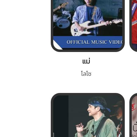
แม่
โลโซ