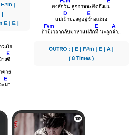
F#m
E
|
F#m
|
คงสัก
วัน ลูกอาจจะคิดถึงแ
ม่
D
E
m
|
แม่เ
ฝ้ามองดูอยู่
ข้างเสมอ
m
E
|
E
|
F#m
E
A
ถ้า
มีเวลากลับมาหาแม่สัก
ที นะลูก
จ๋า..
งดวงใจ
OUTRO : |
E
|
F#m
|
E
|
A
|
E
( 8 Times )
้าง
ซิ
ยวดาย
E
จะ
มา