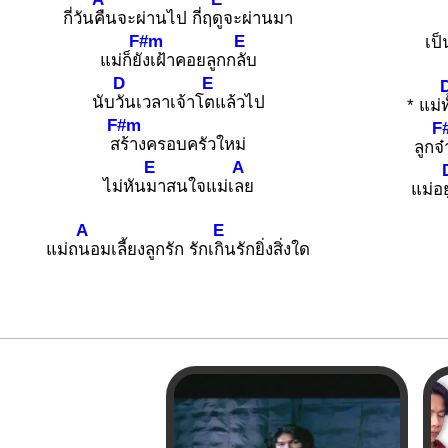
กี่วัน
คืนจะผ่านไป กี่ฤ
ดูจะผ่านมา
F#m
E
เป
แม่ก็ยั
งเฝ้าคอยลูกก
ลับ
D
E
นับ
วันเวลาเจ้าโ
ตแล้วไป
* แม่
F#m
F
ส
ร้างครอบครัวใหม่
ลูกจ๋
E
A
ไม่หัน
มาสนใจแม่เ
ลย
แม่อ
A
E
แม่ถ
นอมเลี้ยงลูกรัก รักเ
กินรักยิ่งสิ่งใด