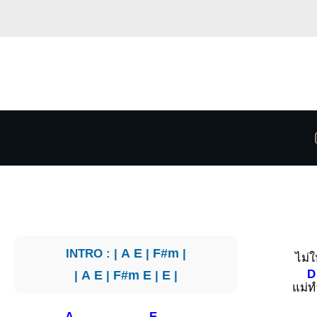
INTRO : |
A
E
|
F#m
|
ไม่ใ
D
|
A
E
|
F#m
E
|
E
|
แม่
ท
A
E