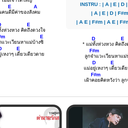
เ
มื่อเจ้าโตใหญ่
INSTRU : |
A
|
E
|
D
E
A
็นคน
ดีมีค่าของสัง
คม
|
A
|
E
|
D
|
F#
|
A
E
|
F#m
|
A
E
|
F#
D
E
ทั้งห่วงหวง คิด
ถึงดวงใจ
#m
E
D
E
าแวะเวียนหาแม่บ้าง
ซิ
* แม่
ทั้งห่วงหวง คิด
ถึ
D
E
F#m
ยู่เหงาๆ เ
ดี่ยวเดียวดาย
ลูกจ๋
าแวะเวียนหาแม่บ
D
E
แม่อ
ยู่เหงาๆ เ
ดี่ยวเดี
F#m
เฝ้าค
อยคิดหวังว่า ลูก