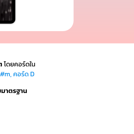
ต
โดยคอร์ดใน
F#m, คอร์ด D
บบมาตรฐาน