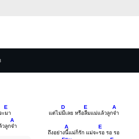
3
E
D
E
A
จะ
มา
แต่ไม่
มีเลย หรือ
ลืมแม่แล้วลูก
จ๋า
A
้วลูก
จ๋า
A
E
ถึงอย่าง
นี้แม่ก็รัก แม่จะ
รอ รอ รอ