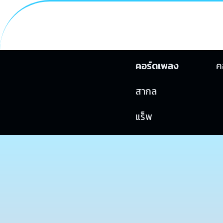
คอร์ดเพลง
ค
สากล
แร็พ