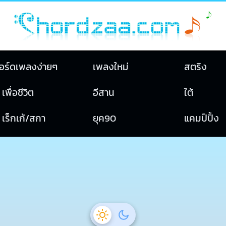
อร์ดเพลงง่ายๆ
เพลงใหม่
สตริง
เพื่อชีวิต
อีสาน
ใต้
เร็กเก้/สกา
ยุค90
แคมป์ปิ้ง