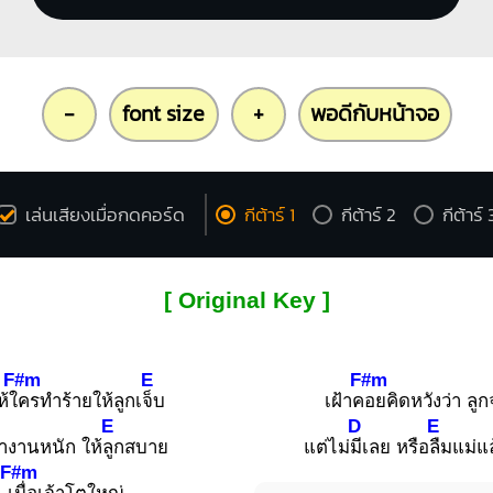
-
font size
+
พอดีกับหน้าจอ
เล่นเสียงเมื่อกดคอร์ด
กีต้าร์ 1
กีต้าร์ 2
กีต้าร์ 
[ Original Key ]
F#m
E
F#m
ห้ใ
ครทำร้ายให้ลูกเ
จ็บ
เฝ้าค
อยคิดหวังว่า ลูก
E
D
E
ำงานหนัก ให้
ลูกสบาย
แต่ไม่
มีเลย หรือ
ลืมแม่แล
F#m