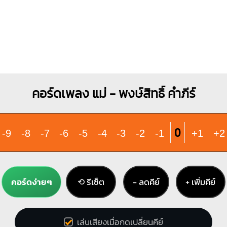
คอร์ดเพลง แม่ - พงษ์สิทธิ์ คำภีร์
0
-9
-8
-7
-6
-5
-4
-3
-2
-1
+1
+2
คอร์ดง่ายๆ
⟲ รีเซ็ต
− ลดคีย์
+ เพิ่มคีย์
เล่นเสียงเมื่อกดเปลี่ยนคีย์