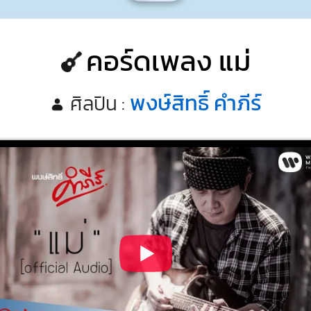
คอร์ดเพลง แม่
พงษ์สิทธิ์ คำภีร์
ศิลปิน :