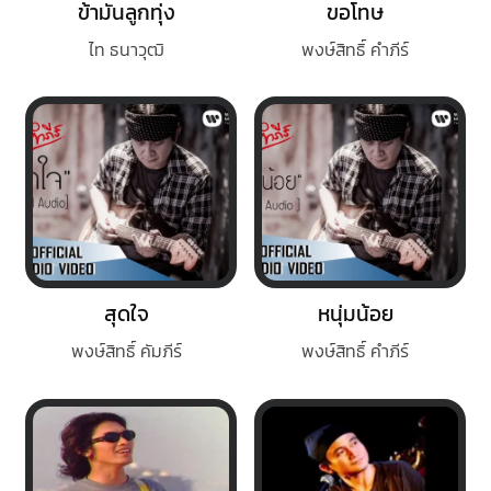
ข้ามันลูกทุ่ง
ขอโทษ
ไท ธนาวุฒิ
พงษ์สิทธิ์ คำภีร์
สุดใจ
หนุ่มน้อย
พงษ์สิทธิ์ คัมภีร์
พงษ์สิทธิ์ คำภีร์