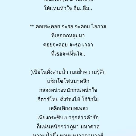
ให้แทนหัวใจ อืม..อืม..
** คอยจะคอย จะรอ จะคอย โอกาส
ที่เธอตกหลุมมา
คอยจะคอย จะรอ เวลา
ที่เธอจะเห็นใจ..
(เปียโนดั่งสายน้ำ เบสย้ำความรู้สึก
แซ็กโซโฟนบาดลึก
กลองหน่วงหนักกระหน่ำใจ
กีตาร์โหย ดั่งร้องไห้ โอ้รักใย
เหลือเพียงบทเพลง
เพียงกระซิบเบาๆกล่าวคำรัก
ก็แน่นหนักกว่าภูผา มหาศาล
หวานน้ำผึ้ง หอมบุหงาลดามาลย์