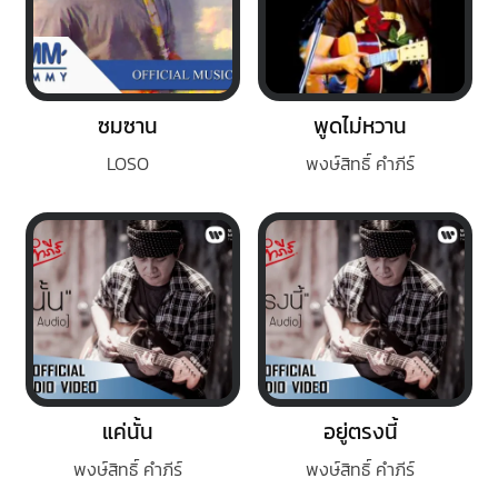
ซมซาน
พูดไม่หวาน
LOSO
พงษ์สิทธิ์ คำภีร์
แค่นั้น
อยู่ตรงนี้
พงษ์สิทธิ์ คำภีร์
พงษ์สิทธิ์ คำภีร์