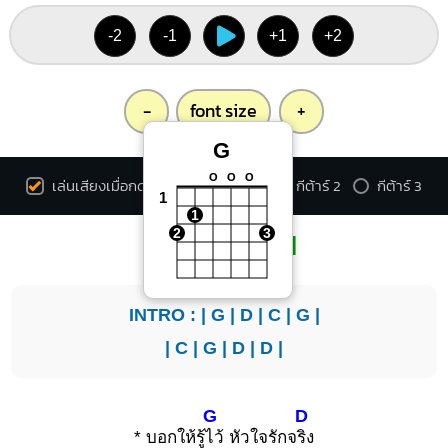
-2
-1
+1
+2
-
font size
+
G
O
O
O
เล่นเสียงเมื่อกดคอร์ด
กีต้าร์ 1
กีต้าร์ 2
กีต้าร์ 3
1
1
2
3
[ Original Key ]
INTRO : |
G
|
D
|
C
|
G
|
|
C
|
G
|
D
|
D
|
G
D
* บอกให้รู้
ไว้ หัวใจรักจ
ริง