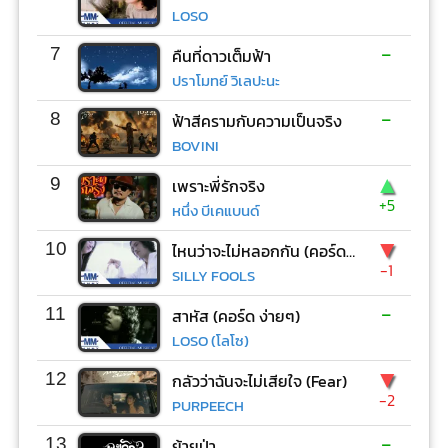
LOSO
-
7
คืนที่ดาวเต็มฟ้า
ปราโมทย์ วิเลปะนะ
-
8
ฟ้าสีครามกับความเป็นจริง
BOVINI
▲
9
เพราะพี่รักจริง
+5
หนึ่ง บีเคแบนด์
▼
10
ไหนว่าจะไม่หลอกกัน (คอร์ด ง่ายๆ)
-1
SILLY FOOLS
-
11
สาหัส (คอร์ด ง่ายๆ)
LOSO (โลโซ)
▼
12
กลัวว่าฉันจะไม่เสียใจ (Fear)
-2
PURPEECH
-
13
ย้ายป่า