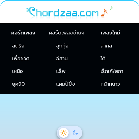
คอร์ดเพลง
คอร์ดเพลงง่ายๆ
เพลงใหม่
สตริง
ลูกทุ่ง
สากล
เพื่อชีวิต
อีสาน
ใต้
เหนือ
แร็พ
เร็กเก้/สกา
ยุค90
แคมป์ปิ้ง
หน้าหนาว