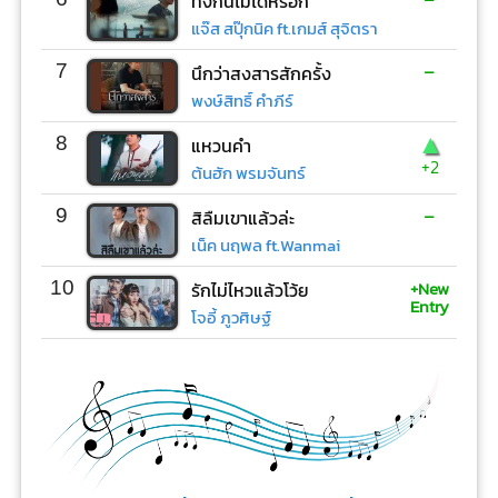
ทิ้งกันไม่ได้หรอก
แจ๊ส สปุ๊กนิค ft.เกมส์ สุจิตรา
-
7
นึกว่าสงสารสักครั้ง
พงษ์สิทธิ์ คำภีร์
▲
8
แหวนคำ
+2
ต้นฮัก พรมจันทร์
-
9
สิลืมเขาแล้วล่ะ
เน็ค นฤพล ft.Wanmai
+New
10
รักไม่ไหวแล้วโว้ย
Entry
โจอี้ ภูวศิษฐ์