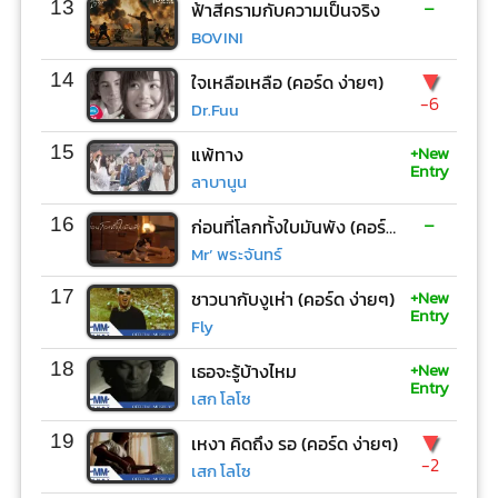
-
13
ฟ้าสีครามกับความเป็นจริง
BOVINI
▼
14
ใจเหลือเหลือ (คอร์ด ง่ายๆ)
-6
Dr.Fuu
+New
15
แพ้ทาง
Entry
ลาบานูน
-
16
ก่อนที่โลกทั้งใบมันพัง (คอร์ด ง่ายๆ)
Mr’ พระจันทร์
+New
17
ชาวนากับงูเห่า (คอร์ด ง่ายๆ)
Entry
Fly
+New
18
เธอจะรู้บ้างไหม
Entry
เสก โลโซ
▼
19
เหงา คิดถึง รอ (คอร์ด ง่ายๆ)
-2
เสก โลโซ