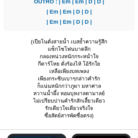
OUTRO : |
Em
|
Em
|
D
|
D
|
|
Em
|
Em
|
D
|
D
|
|
Em
|
Em
|
D
|
D
|
(เปียโนดั่งสายน้ำ เบสย้ำความรู้สึก
แซ็กโซโฟนบาดลึก
กลองหน่วงหนักกระหน่ำใจ
กีตาร์โหย ดั่งร้องไห้ โอ้รักใย
เหลือเพียงบทเพลง
เพียงกระซิบเบาๆกล่าวคำรัก
ก็แน่นหนักกว่าภูผา มหาศาล
หวานน้ำผึ้ง หอมบุหงาลดามาลย์
ไม่เปรียบปานคำรักสักเสี้ยวเดียว
รักเดียวใจเดียวจริงใจ
ซื่อสัตย์สารพัดซื่อตรง)