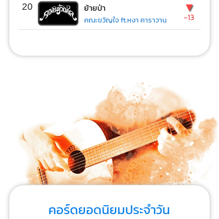
▼
20
ย้ายป่า
-13
คณะขวัญใจ ft.หงา คาราวาน
คอร์ดยอดนิยมประจำวัน