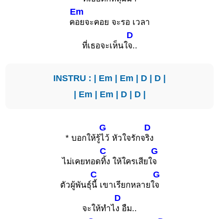
Em
ค
อยจะคอย จะรอ เวลา
D
ที่เธอจะเห็นใ
จ..
INSTRU : |
Em
|
Em
|
D
|
D
|
|
Em
|
Em
|
D
|
D
|
G
D
* บอกให้รู้
ไว้ หัวใจรักจ
ริง
C
G
ไม่เคยทอด
ทิ้ง ให้ใครเสียใ
จ
C
G
ตัวผู้พันธุ์
นี้ เขาเรียกหลายใ
จ
D
จะให้ทำไ
ง อืม..