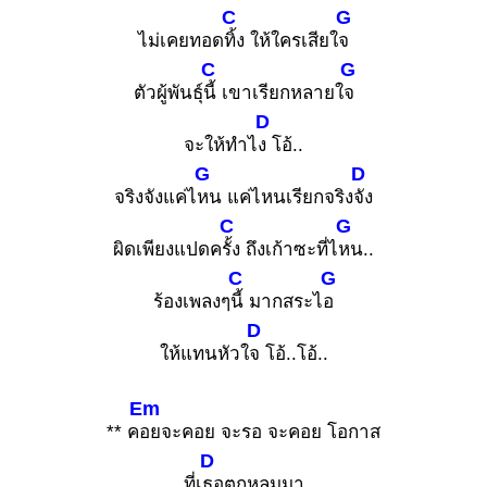
C
G
ไม่เคยทอด
ทิ้ง ให้ใครเสียใ
จ
C
G
ตัวผู้พันธุ์
นี้ เขาเรียกหลายใ
จ
D
จะให้ทำไ
ง โอ้..
G
D
จริงจังแค่ไ
หน แค่ไหนเรียกจริง
จัง
C
G
ผิดเพียงแปดค
รั้ง ถึงเก้าซะที่ไ
หน..
C
G
ร้องเพลงๆ
นี้ มากสระไ
อ
D
ให้แทนหัวใ
จ โอ้..โอ้..
Em
** ค
อยจะคอย จะรอ จะคอย โอกาส
D
ที่เ
ธอตกหลุมมา