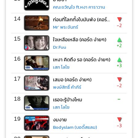
คณะขวัญใจ ft.หงา คาราวาน
▼
14
ก่อนที่โลกทั้งใบมันพัง (คอร์ด ง่ายๆ)
-2
Mr’ พระจันทร์
▲
15
ใจเหลือเหลือ (คอร์ด ง่ายๆ)
+2
Dr.Fuu
▲
16
เหงา คิดถึง รอ (คอร์ด ง่ายๆ)
+3
เสก โลโซ
▼
17
เสมอ (คอร์ด ง่ายๆ)
-2
พงษ์สิทธิ์ คำภีร์
-
18
เธอจะรู้บ้างไหม
เสก โลโซ
▼
19
งมงาย
-3
Bodyslam (บอดี้สแลม)