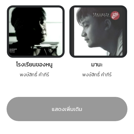
โรงเรียนของหนู
มานะ
พงษ์สิทธิ์ คำภีร์
พงษ์สิทธิ์ คำภีร์
แสดงเพิ่มเติม