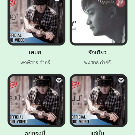
เสมอ
รักเดียว
พงษ์สิทธิ์ คำภีร์
พงสิทธิ์ คำภีร์
อยู่ตรงนี้
แค่นั้น