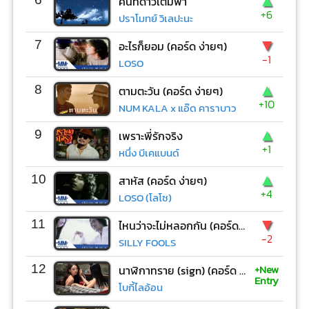
▲
คืนที่ดาวเต็มฟ้า
+6
ปราโมทย์ วิเลปะนะ
▼
7
อะไรก็ยอม (คอร์ด ง่ายๆ)
-1
LOSO
▲
8
ตามตะวัน (คอร์ด ง่ายๆ)
+10
NUM KALA x แอ๊ด คาราบาว
▲
9
เพราะพี่รักจริง
+1
หนึ่ง บีเคแบนด์
▲
10
สาหัส (คอร์ด ง่ายๆ)
+4
LOSO (โลโซ)
▼
11
ไหนว่าจะไม่หลอกกัน (คอร์ด ง่ายๆ)
-2
SILLY FOOLS
+New
12
นาฬิกาทราย (sign) (คอร์ด ง่ายๆ)
Entry
โบกี้ไลอ้อน