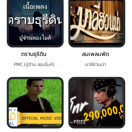
ตราบธุรีดิน
ลมเพลมพัด
PMC (ปู่จ๋าน ลองไมค์)
มาลีฮวนน่า