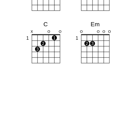
C
Em
X
O
O
O
O
O
O
1
1
1
2
2
3
3