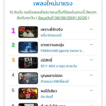
เพลงใหม่มาแรง
10 อันดับ คอร์ดเพลงใหม่มาแรงเป็นที่นิยมในขณะนี้ อัพเดท
อันดับทุกวัน (
ข้อมูลวันที่ 08/08/2569 | 20:00
)
-
1
เพราะพี่รักจริง
หนึ่ง บีเคแบนด์
-
2
ขาดความอบอุ่น
FREEHAND (genie Verse Vol.1)
-
3
บ่มีสิทธิ์
ธีร์ T-REX x หยุด สาละวัน
-
4
บุญผลาบ่ฮอด
อ้ายแมน ภิสิทธิ์พงษ์
-
5
พอได้เสียว
ดิด คิตตี้
-
6