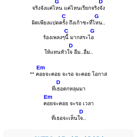
G
D
จริงจังแค่ไ
หน แค่ไหนเรียกจริง
จัง
C
G
ผิดเพียงแปดค
รั้ง ถึงเก้าซะที่ไ
หน..
C
G
ร้องเพลงๆ
นี้ มากสระไ
อ
D
ให้แทนหัวใ
จ อืม..อืม..
Em
** ค
อยจะคอย จะรอ จะคอย โอกาส
D
ที่เ
ธอตกหลุมมา
Em
ค
อยจะคอย จะรอ เวลา
D
ที่เธอจะเห็นใ
จ..