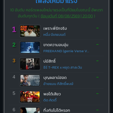
เพลงใหม่มาแรง
10 อันดับ คอร์ดเพลงใหม่มาแรงเป็นที่นิยมในขณะนี้ อัพเดท
อันดับทุกวัน (
ข้อมูลวันที่ 08/08/2569 | 20:00
)
-
1
เพราะพี่รักจริง
หนึ่ง บีเคแบนด์
-
2
ขาดความอบอุ่น
FREEHAND (genie Verse Vol.1)
-
3
บ่มีสิทธิ์
ธีร์ T-REX x หยุด สาละวัน
-
4
บุญผลาบ่ฮอด
อ้ายแมน ภิสิทธิ์พงษ์
-
5
พอได้เสียว
ดิด คิตตี้
-
6
ทิ้งกันไม่ได้หรอก