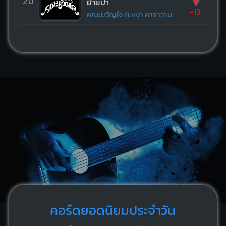
▼
20
ย้ายป่า
-13
คณะขวัญใจ ft.หงา คาราวาน
คอร์ดยอดนิยมประจำวัน