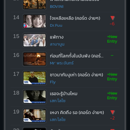
BOVINI
▼
14
ใจเหลือเหลือ (คอร์ด ง่ายๆ)
-6
Dr.Fuu
+New
15
แพ้ทาง
Entry
ลาบานูน
-
16
ก่อนที่โลกทั้งใบมันพัง (คอร์ด ง่ายๆ)
Mr’ พระจันทร์
+New
17
ชาวนากับงูเห่า (คอร์ด ง่ายๆ)
Entry
Fly
+New
18
เธอจะรู้บ้างไหม
Entry
เสก โลโซ
▼
19
เหงา คิดถึง รอ (คอร์ด ง่ายๆ)
-2
เสก โลโซ