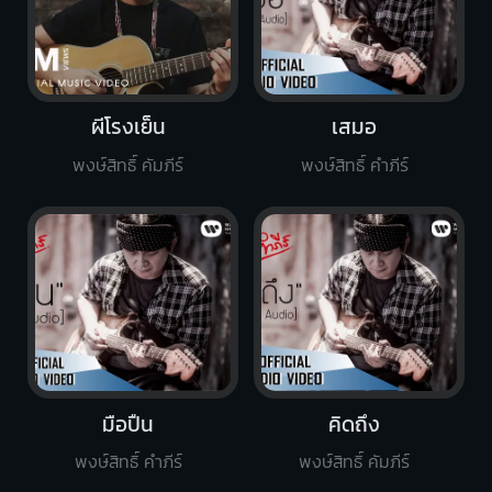
ผีโรงเย็น
เสมอ
พงษ์สิทธิ์ คัมภีร์
พงษ์สิทธิ์ คำภีร์
มือปืน
คิดถึง
พงษ์สิทธิ์ คำภีร์
พงษ์สิทธิ์ คัมภีร์