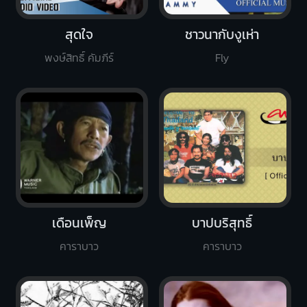
สุดใจ
ชาวนากับงูเห่า
พงษ์สิทธิ์ คัมภีร์
Fly
เดือนเพ็ญ
บาปบริสุทธิ์
คาราบาว
คาราบาว