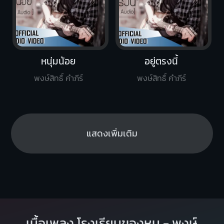
หนุ่มน้อย
อยู่ตรงนี้
พงษ์สิทธิ์ คำภีร์
พงษ์สิทธิ์ คำภีร์
แสดงเพิ่มเติม
เนื้อเพลง โรงเรียนของหนู - พงษ์