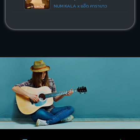
NUM KALA x แอ๊ด คาราบาว