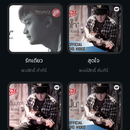
รักเดียว
สุดใจ
พงสิทธิ์ คำภีร์
พงษ์สิทธิ์ คัมภีร์