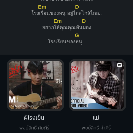
Em
D
โรงเ
รียนของหนู อยู่ไ
กลไกล๊ไกล..
Em
D
อยากใ
ห้คุณคุณหัน
มอง
G
โรงเรียนของ
หนู..
ผีโรงเย็น
แม่
พงษ์สิทธิ์ คัมภีร์
พงษ์สิทธิ์ คำภีร์