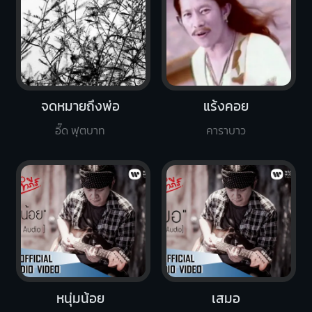
จดหมายถึงพ่อ
แร้งคอย
อี๊ด ฟุตบาท
คาราบาว
หนุ่มน้อย
เสมอ