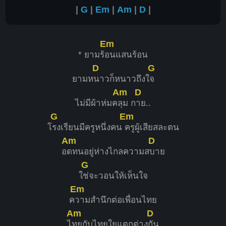
|
G
|
Em
|
Am
|
D
|
Em
* ยามร้
อนแสนร้อน
D
G
ยามห
นาวก็หนาวถึงใ
จ
Am
D
ไม่มีผ้าห่มค
ลุม ก
าย..
G
Em
โ
รงเรียนมีครูหนึ่งคน
ครูผู้เสียสละตน
Am
D
อ
ดทนอยู่ห่างไกลความส
บาย
G
ใ
ช่จะวอนให้เห็นใจ
Em
ค
วามสำนึกต่อเพื่อนไทย
Am
D
ไ
ทยกับไทยใยแตกต่าง
กัน