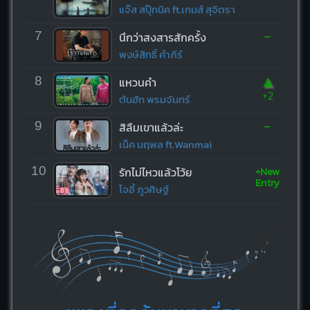
แจ๊ส สปุ๊กนิค ft.เกมส์ สุจิตรา
-
7
นึกว่าสงสารสักครั้ง
พงษ์สิทธิ์ คำภีร์
▲
8
แหวนคำ
+2
ต้นฮัก พรมจันทร์
-
9
สิลืมเขาแล้วล่ะ
เน็ค นฤพล ft.Wanmai
+New
10
รักไม่ไหวแล้วโว้ย
Entry
โจอี้ ภูวศิษฐ์