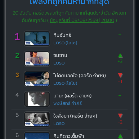
เพลงที่ถูกค้นหามากที่สุด
20 อันดับ คอร์ดเพลงที่ถูกค้นหามากที่สุดประจำวัน อัพเดท
อันดับทุกวัน (
ข้อมูลวันที่ 08/08/2569 | 20:00
)
-
1
คืนจันทร์
LOSO (โลโซ)
▲
2
ซมซาน
+3
LOSO
▼
3
ไม่คิดนอกใจ (คอร์ด ง่ายๆ)
-1
LOSO (โลโซ)
-
4
มานะ (คอร์ด ง่ายๆ)
พงษ์สิทธิ์ คำภีร์
▼
5
ใจสั่งมา (คอร์ด ง่ายๆ)
-2
LOSO
▲
6
คืนที่ดาวเต็มฟ้า