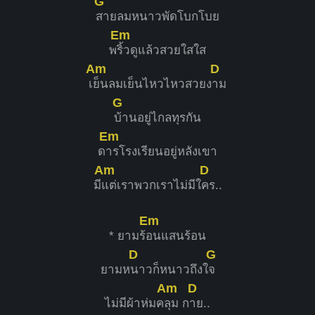
G
สายลมหนาวพัดโบกโบย
Em
พ
ริ้วดูแล้วสวยใสใส
Am
D
เ
ย็นลมเย็นไหวไหวสวยง
าม
G
บ้านอยู่ไกลทุรกัน
Em
ด
ารโรงเรียนอยู่หลังเขา
Am
D
มี
แต่เราพวกเราไม่มีใ
คร..
Em
* ยามร้
อนแสนร้อน
D
G
ยามห
นาวก็หนาวถึงใ
จ
Am
D
ไม่มีผ้าห่มค
ลุม ก
าย..