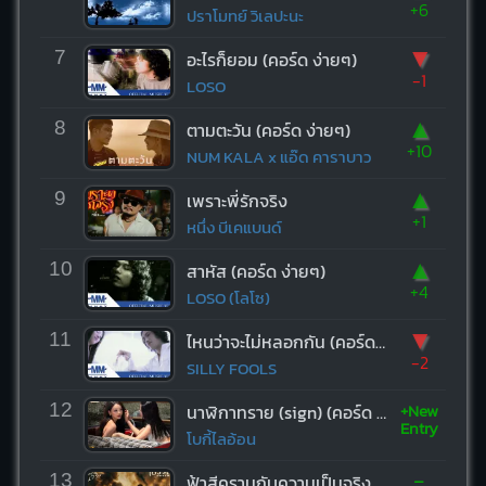
+6
ปราโมทย์ วิเลปะนะ
▼
7
อะไรก็ยอม (คอร์ด ง่ายๆ)
-1
LOSO
▲
8
ตามตะวัน (คอร์ด ง่ายๆ)
+10
NUM KALA x แอ๊ด คาราบาว
▲
9
เพราะพี่รักจริง
+1
หนึ่ง บีเคแบนด์
▲
10
สาหัส (คอร์ด ง่ายๆ)
+4
LOSO (โลโซ)
▼
11
ไหนว่าจะไม่หลอกกัน (คอร์ด ง่ายๆ)
-2
SILLY FOOLS
+New
12
นาฬิกาทราย (sign) (คอร์ด ง่ายๆ)
Entry
โบกี้ไลอ้อน
-
13
ฟ้าสีครามกับความเป็นจริง