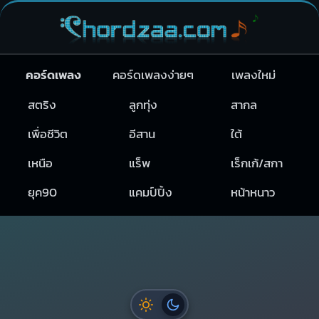
คอร์ดเพลง
คอร์ดเพลงง่ายๆ
เพลงใหม่
สตริง
ลูกทุ่ง
สากล
เพื่อชีวิต
อีสาน
ใต้
เหนือ
แร็พ
เร็กเก้/สกา
ยุค90
แคมป์ปิ้ง
หน้าหนาว