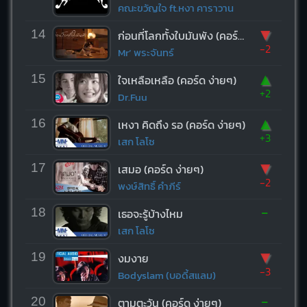
คณะขวัญใจ ft.หงา คาราวาน
▼
14
ก่อนที่โลกทั้งใบมันพัง (คอร์ด ง่ายๆ)
-2
Mr’ พระจันทร์
▲
15
ใจเหลือเหลือ (คอร์ด ง่ายๆ)
+2
Dr.Fuu
▲
16
เหงา คิดถึง รอ (คอร์ด ง่ายๆ)
+3
เสก โลโซ
▼
17
เสมอ (คอร์ด ง่ายๆ)
-2
พงษ์สิทธิ์ คำภีร์
-
18
เธอจะรู้บ้างไหม
เสก โลโซ
▼
19
งมงาย
-3
Bodyslam (บอดี้สแลม)
-
20
ตามตะวัน (คอร์ด ง่ายๆ)