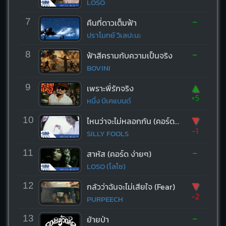
LOSO
-
7
คืนที่ดาวเต็มฟ้า
ปราโมทย์ วิเลปะนะ
-
8
ฟ้าสีครามกับความเป็นจริง
BOVINI
▲
9
เพราะพี่รักจริง
+5
หนึ่ง บีเคแบนด์
▼
10
ไหนว่าจะไม่หลอกกัน (คอร์ด ง่ายๆ)
-1
SILLY FOOLS
-
11
สาหัส (คอร์ด ง่ายๆ)
LOSO (โลโซ)
▼
12
กลัวว่าฉันจะไม่เสียใจ (Fear)
-2
PURPEECH
-
13
ย้ายป่า