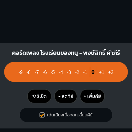
คอร์ดเพลง โรงเรียนของหนู - พงษ์สิทธิ์ คำภีร์
0
-9
-8
-7
-6
-5
-4
-3
-2
-1
+1
+2
⟲ รีเซ็ต
− ลดคีย์
+ เพิ่มคีย์
เล่นเสียงเมื่อกดเปลี่ยนคีย์