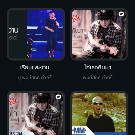
เรียนและงาน
ไถ่เธอคืนมา
ปู พงษ์สิทธิ์ คำภีร์
พงษ์สิทธิ์ คำภีร์