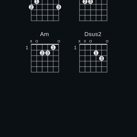
1
2
3
2
3
Am
Dsus2
X
O
O
X
X
O
O
1
1
1
2
3
1
3
D
X
X
O
1
1
2
3