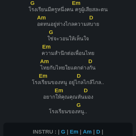
G
Em
โ
รงเรียนมีครูหนึ่งคน
ครูผู้เสียสละตน
Am
D
อ
ดทนอยู่ห่างไกลความส
บาย
G
ใ
ช่จะวอนให้เห็นใจ
Em
ค
วามสำนึกต่อเพื่อนไทย
Am
D
ไ
ทยกับไทยใยแตกต่าง
กัน
Em
D
โรงเ
รียนของหนู อยู่ไ
กลไกล๊ไกล..
Em
D
อยากใ
ห้คุณคุณหัน
มอง
G
โรงเรียนของ
หนู..
INSTRU : |
G
|
Em
|
Am
|
D
|