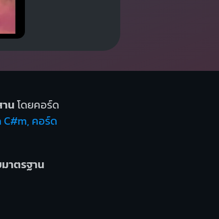
สาน
โดยคอร์ด
์ด C#m, คอร์ด
บบมาตรฐาน