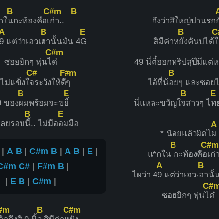
B
C#m
B
กใ
นกะท้องคือเ
ก่า..
ถึงว่าสิใหญ่ปานรถ
ถ
A
B
E
B
C
9 แต่ว่าเอวเ
ฮานั้นมัน 4
G
สิมีค่าห
ยังคันบ่ได้ใ
C#m
ซอยยิกๆ พุ่นไ
ด๋
49 นี่ตี๋ออกทริปสุปีมีแต่
C#
F#m
B
าไม่แข็งใ
จระวังให้ดี
ๆ
ไอ้ที่น้
อยๆ และซอย
B
E
B
E
9 ของ
ผมพร้อมจะข
ยี้
นี่แหละขวัญใ
จสาวๆ ไ
ท
B
E
เลยรอบ
นี้.. ไม่มีอ
อมมือ
A
* น้อยแล้วผิดไ
ผ
B
C#m
 |
A
B
|
C#m
B
|
A
B
|
E
|
แ*กใน
กะท้องคือ
เก
A
B
C#m
C#
|
F#m
B
|
ไผว่า 4
9 แต่ว่าเอวเ
ฮานั้
|
E
B
|
C#m
|
C#
ซอยยิกๆ พุ่นไ
ด๋
#m
B
C#m