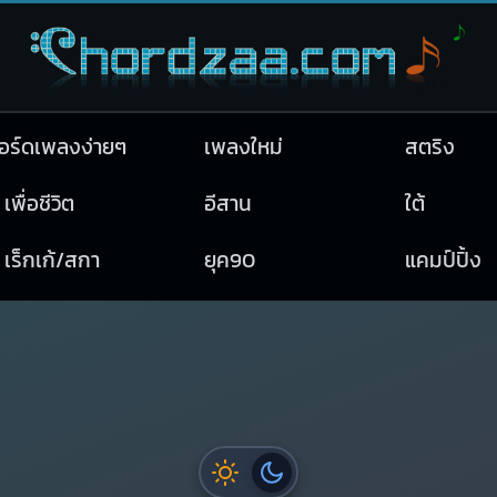
อร์ดเพลงง่ายๆ
เพลงใหม่
สตริง
เพื่อชีวิต
อีสาน
ใต้
เร็กเก้/สกา
ยุค90
แคมป์ปิ้ง