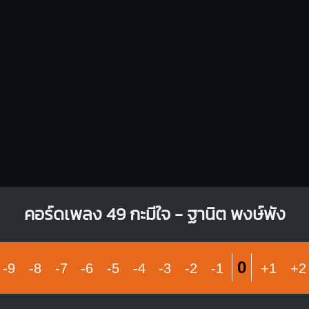
X
X
1
4
1
1
1
1
1
1
2
3
4
3
4
คอร์ดเพลง 49 กะมีใจ - ฐานิต พงษ์พัง
0
-9
-8
-7
-6
-5
-4
-3
-2
-1
+1
+2