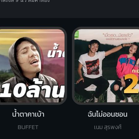
กิลถึงสิ 9 นิ้
ว สิมีค่าห
ยัง
น้ำตาคาเบ้า
ฉันไม่ออนซอน
BUFFET
เนม สุรพงศ์