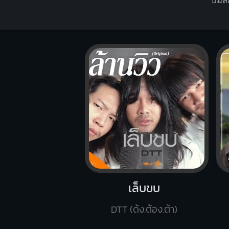
บ่มีส
เล็บขบ
DTT (ด้ง.ต้อง.ต้า)