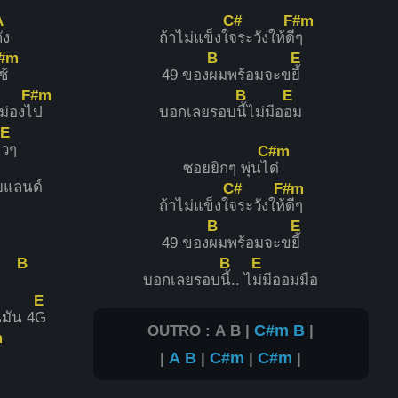
A
C#
F#m
ัง
ถ้าไม่แข็งใ
จระวังให้ดี
ๆ
#m
B
E
ช้
49 ของ
ผมพร้อมจะข
ยี้
F#m
B
E
หม่องไ
ป
บอกเลยรอบ
นี้ไม่มีอ
อม
E
ไ
วๆ
C#m
ซอยยิกๆ พุ่นไ
ด๋
ยแลนด์
C#
F#m
ถ้าไม่แข็งใ
จระวังให้
ดีๆ
B
E
49 ของ
ผมพร้อมจะข
ยี้
B
B
E
่า
บอกเลยรอบ
นี้.. ไ
ม่มีออมมือ
E
นมัน 4
G
OUTRO : A B |
C#m
B
|
m
|
A
B
|
C#m
|
C#m
|