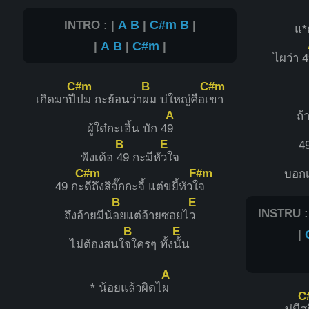
INTRO : |
A
B
|
C#m
B
|
แ*
|
A
B
|
C#m
|
ไผว่า 4
C#m
B
C#m
เกิดมาปี
ปม กะย้อนว่า
ผม บ่ใหญ่คือเ
ขา
A
ถ้
ผู้ใด๋กะเอิ้น บัก 4
9
B
E
4
ฟังเด้อ
49 กะมีหั
วใจ
C#m
F#m
บอก
49 กะ
ดีถึงสิจั๊กกะจี้ แต่ขยี้หัวใ
จ
B
E
INSTRU :
ถึงอ้ายมีน้
อยแต่อ้ายซอยไ
ว
B
E
|
ไม่ต้องสนใ
จใครๆ ทั้ง
นั้น
A
* น้อยแล้วผิดไ
ผ
C