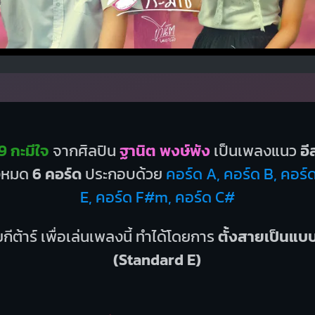
 กะมีใจ
จากศิลปิน
ฐานิต พงษ์พัง
เป็นเพลงแนว
อี
ั้งหมด
6 คอร์ด
ประกอบด้วย
คอร์ด A, คอร์ด B, คอร
E, คอร์ด F#m, คอร์ด C#
กีต้าร์ เพื่อเล่นเพลงนี้ ทำได้โดยการ
ตั้งสายเป็นแ
(Standard E)