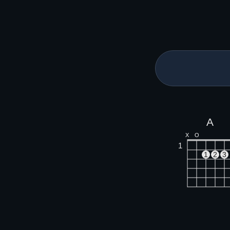
A
X
O
1
1
2
3