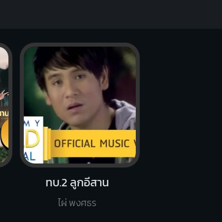
ทบ.2 ลูกอีสาน
ไผ่ พงศธร