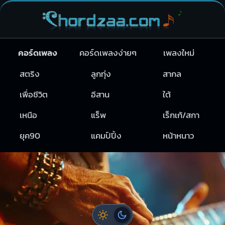
คอร์ดเพลง
คอร์ดเพลงง่ายๆ
เพลงใหม่
สตริง
ลูกทุ่ง
สากล
เพื่อชีวิต
อีสาน
ใต้
เหนือ
แร็พ
เร็กเก้/สกา
ยุค90
แคมป์ปิ้ง
หน้าหนาว