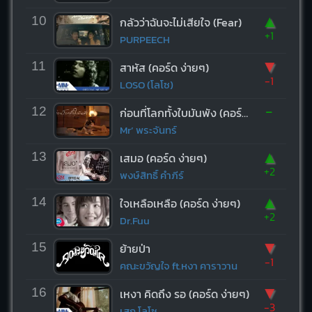
▲
10
กลัวว่าฉันจะไม่เสียใจ (Fear)
+1
PURPEECH
▼
11
สาหัส (คอร์ด ง่ายๆ)
-1
LOSO (โลโซ)
-
12
ก่อนที่โลกทั้งใบมันพัง (คอร์ด ง่ายๆ)
Mr’ พระจันทร์
▲
13
เสมอ (คอร์ด ง่ายๆ)
+2
พงษ์สิทธิ์ คำภีร์
▲
14
ใจเหลือเหลือ (คอร์ด ง่ายๆ)
+2
Dr.Fuu
▼
15
ย้ายป่า
-1
คณะขวัญใจ ft.หงา คาราวาน
▼
16
เหงา คิดถึง รอ (คอร์ด ง่ายๆ)
-3
เสก โลโซ