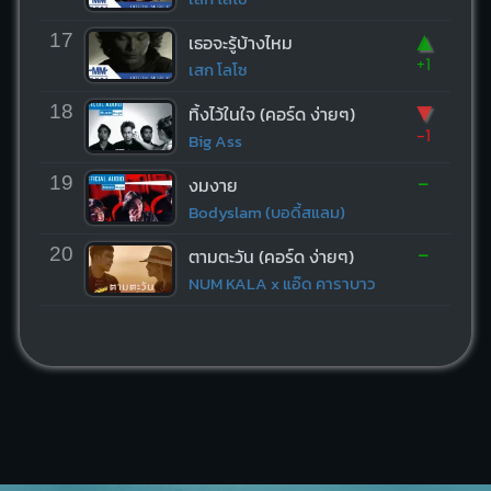
▲
17
เธอจะรู้บ้างไหม
+1
เสก โลโซ
▼
18
ทิ้งไว้ในใจ (คอร์ด ง่ายๆ)
-1
Big Ass
-
19
งมงาย
Bodyslam (บอดี้สแลม)
-
20
ตามตะวัน (คอร์ด ง่ายๆ)
NUM KALA x แอ๊ด คาราบาว