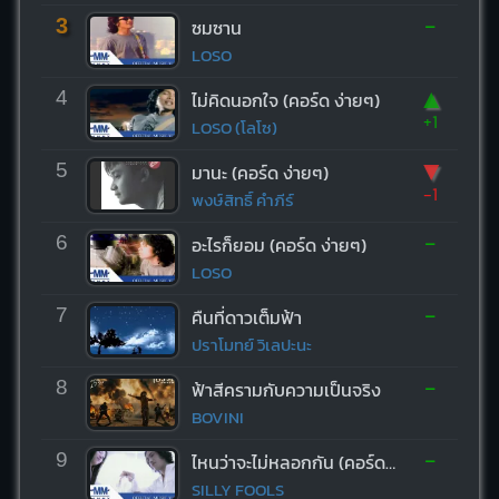
-
3
ซมซาน
LOSO
▲
4
ไม่คิดนอกใจ (คอร์ด ง่ายๆ)
+1
LOSO (โลโซ)
▼
5
มานะ (คอร์ด ง่ายๆ)
-1
พงษ์สิทธิ์ คำภีร์
-
6
อะไรก็ยอม (คอร์ด ง่ายๆ)
LOSO
-
7
คืนที่ดาวเต็มฟ้า
ปราโมทย์ วิเลปะนะ
-
8
ฟ้าสีครามกับความเป็นจริง
BOVINI
-
9
ไหนว่าจะไม่หลอกกัน (คอร์ด ง่ายๆ)
SILLY FOOLS