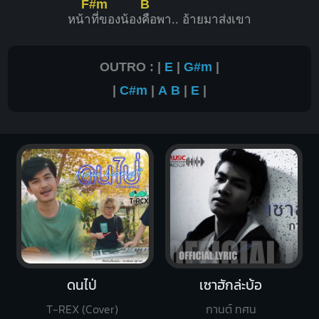
F#m
B
หน้า
ที่ของน้อง
คือพา.. อ้ายมาส่งเขา
OUTRO : |
E
|
G#m
|
|
C#m
|
A
B
|
E
|
ดนไป่
เซาฮักล่ะบ้อ
T-REX (Cover)
กานต์ ทศน