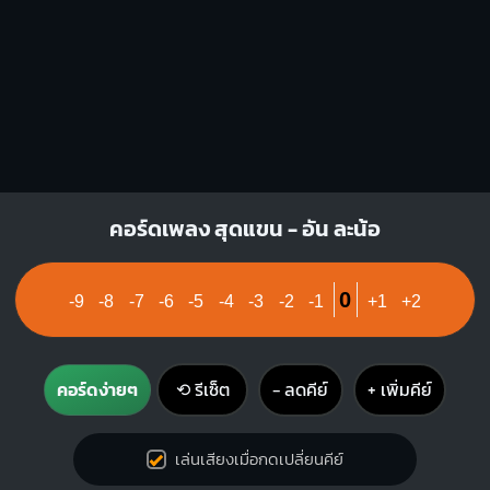
E7
C#m
O
O
O
O
X
X
O
1
1
1
1
2
2
3
คอร์ดเพลง สุดแขน - อัน ละน้อ
0
-9
-8
-7
-6
-5
-4
-3
-2
-1
+1
+2
คอร์ดง่ายๆ
⟲ รีเซ็ต
− ลดคีย์
+ เพิ่มคีย์
เล่นเสียงเมื่อกดเปลี่ยนคีย์