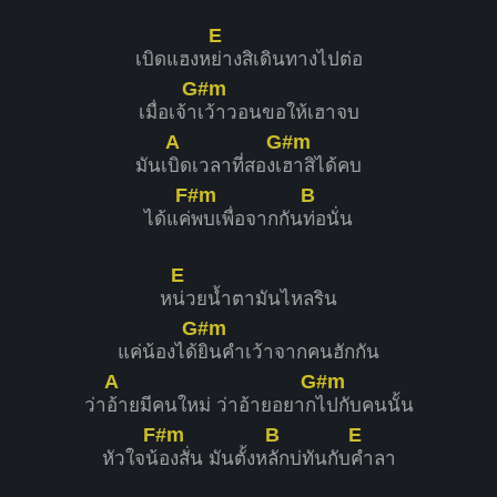
E
เบิดแฮงห
ย่างสิเดินทางไปต่อ
G#m
เมื่อเจ้า
เว้าวอนขอให้เฮาจบ
A
G#m
มันเ
บิดเวลาที่สองเ
ฮาสิได้คบ
F#m
B
ได้แค่
พบเพื่อจากกัน
ท่อนั่น
E
ห
น่วยน้ำตามันไหลริน
G#m
แค่น้องได้
ยินคำเว้าจากคนฮักกัน
A
G#m
ว่า
อ้ายมีคนใหม่ ว่าอ้ายอยาก
ไปกับคนนั้น
F#m
B
E
หัวใจน้
องสั่น มันตั้งห
ลักบ่ทันกับ
คำลา