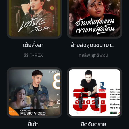
เต้ยสั่งลา
อ้ายส่งสุดแขน เขาแทงสุดโคน
ธีร์ T-REX
กอล์ฟ สุทธิพงษ์
ขี้เถ้า
ขีดอันตราย