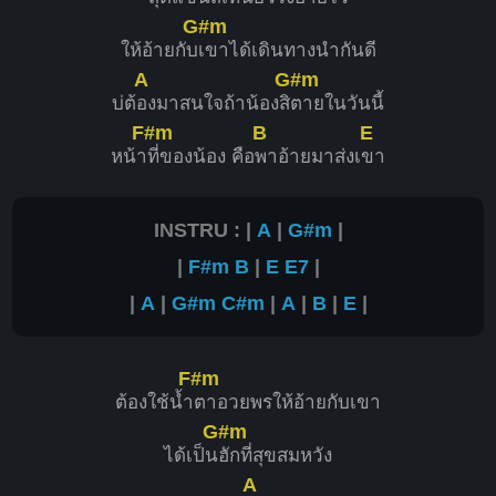
G#m
ให้อ้ายกับ
เขาได้เดินทางนำกันดี
A
G#m
บ่ต้
องมาสนใจถ้าน้องสิ
ตายในวันนี้
F#m
B
E
หน้า
ที่ของน้อง คือ
พาอ้ายมาส่งเ
ขา
INSTRU : |
A
|
G#m
|
|
F#m
B
|
E
E7
|
|
A
|
G#m
C#m
|
A
|
B
|
E
|
F#m
ต้องใช้น้ำ
ตาอวยพรให้อ้ายกับเขา
G#m
ได้เป็น
ฮักที่สุขสมหวัง
A