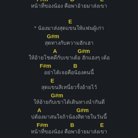
หน้า
ที่ของน้อง คือ
พาอ้ายมาส่งเ
ขา
E
* น้องมาส่งสุดแ
ขนให้แฟนผู้เก่า
G#m
สุด
ทางกับความฮักเฮา
A
G#m
ให้อ้ายโชค
ดีกับเขาเด้อ
ฮักแฮงๆ เด้อ
F#m
B
อย่าได้เจอคือ
น้องคนนี้
E
สุดแ
ขนสิเหนี่ยวรั้งอ้ายไว้
G#m
ให้อ้ายกับ
เขาได้เดินทางนำกันดี
A
G#m
บ่ต้
องมาสนใจถ้าน้องสิ
ตายในวันนี้
F#m
B
E
หน้า
ที่ของน้อง คือ
พาอ้ายมาส่งเ
ขา