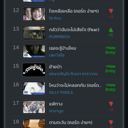
▼
12
ใจเหลือเหลือ (คอร์ด ง่ายๆ)
-3
Dr.Fuu
▲
13
กลัวว่าฉันจะไม่เสียใจ (Fear)
+6
PURPEECH
+New
14
เธอจะรู้บ้างไหม
Entry
เสก โลโซ
+New
15
ย้ายป่า
Entry
คณะขวัญใจ ft.หงา คาราวาน
+New
16
ไหนว่าจะไม่หลอกกัน (คอร์ด ง่ายๆ)
Entry
SILLY FOOLS
▼
17
แพ้ทาง
-3
ลาบานูน
▼
18
ตามตะวัน (คอร์ด ง่ายๆ)
-8