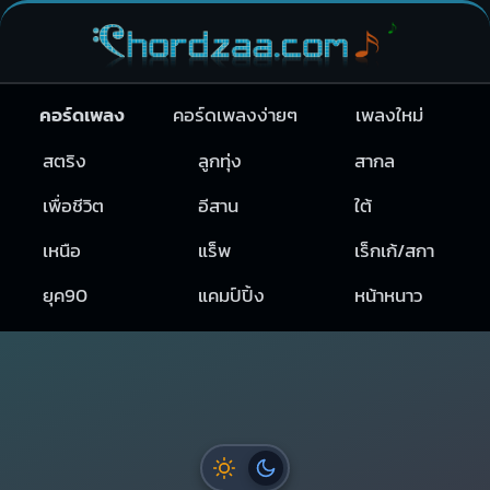
คอร์ดเพลง
คอร์ดเพลงง่ายๆ
เพลงใหม่
สตริง
ลูกทุ่ง
สากล
เพื่อชีวิต
อีสาน
ใต้
เหนือ
แร็พ
เร็กเก้/สกา
ยุค90
แคมป์ปิ้ง
หน้าหนาว