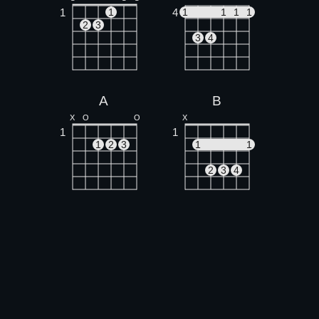
1
4
1
1
1
1
1
2
3
3
4
A
B
X
O
O
X
1
1
1
2
3
1
1
2
3
4
F#m
F#7
X
X
O
1
1
1
1
1
1
1
2
3
4
3