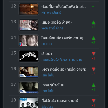
-
12
ก่อนที่โลกทั้งใบมันพัง (คอร์ด ง่ายๆ)
Mr’ พระจันทร์
▲
13
เสมอ (คอร์ด ง่ายๆ)
+2
พงษ์สิทธิ์ คำภีร์
▲
14
ใจเหลือเหลือ (คอร์ด ง่ายๆ)
+2
Dr.Fuu
▼
15
ย้ายป่า
-1
คณะขวัญใจ ft.หงา คาราวาน
▼
16
เหงา คิดถึง รอ (คอร์ด ง่ายๆ)
-3
เสก โลโซ
▲
17
เธอจะรู้บ้างไหม
+1
เสก โลโซ
▼
18
ทิ้งไว้ในใจ (คอร์ด ง่ายๆ)
-1
Big Ass