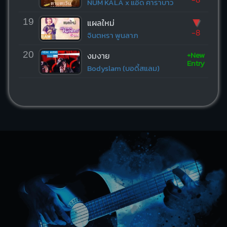
NUM KALA x แอ๊ด คาราบาว
▼
19
แผลใหม่
-8
จินตหรา พูนลาภ
+New
20
งมงาย
Entry
Bodyslam (บอดี้สแลม)