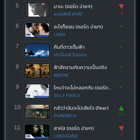
▼
5
มานะ (คอร์ด ง่ายๆ)
-1
พงษ์สิทธิ์ คำภีร์
-
6
อะไรก็ยอม (คอร์ด ง่ายๆ)
LOSO
-
7
คืนที่ดาวเต็มฟ้า
ปราโมทย์ วิเลปะนะ
-
8
ฟ้าสีครามกับความเป็นจริง
BOVINI
-
9
ไหนว่าจะไม่หลอกกัน (คอร์ด ง่ายๆ)
SILLY FOOLS
▲
10
กลัวว่าฉันจะไม่เสียใจ (Fear)
+1
PURPEECH
▼
11
สาหัส (คอร์ด ง่ายๆ)
-1
LOSO (โลโซ)