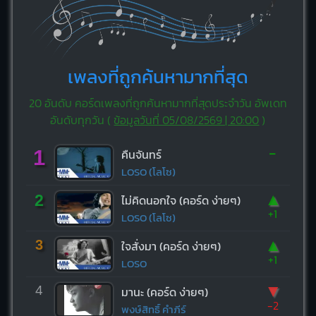
เพลงที่ถูกค้นหามากที่สุด
20 อันดับ คอร์ดเพลงที่ถูกค้นหามากที่สุดประจำวัน อัพเดท
อันดับทุกวัน (
ข้อมูลวันที่ 05/08/2569 | 20:00
)
-
1
คืนจันทร์
LOSO (โลโซ)
▲
2
ไม่คิดนอกใจ (คอร์ด ง่ายๆ)
+1
LOSO (โลโซ)
▲
3
ใจสั่งมา (คอร์ด ง่ายๆ)
+1
LOSO
▼
4
มานะ (คอร์ด ง่ายๆ)
-2
พงษ์สิทธิ์ คำภีร์