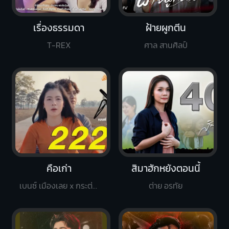
เรื่องธรรมดา
ฝ้ายผูกตีน
T-REX
ศาล สานศิลป์
คือเก่า
สิมาฮักหยังตอนนี้
เบนซ์ เมืองเลย x กระต่าย พรรณิภา
ต่าย อรทัย