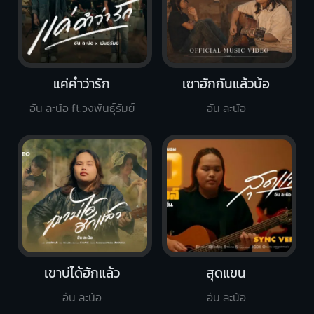
แค่คำว่ารัก
เซาฮักกันแล้วบ้อ
อัน ละน้อ ft.วงพันธุ์รัมย์
อัน ละน้อ
เขาบ่ได้ฮักแล้ว
สุดแขน
อัน ละน้อ
อัน ละน้อ