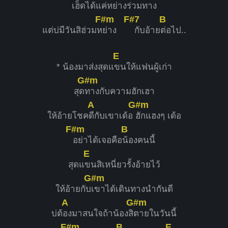
เฮ็ดได้แค่ห
ย่างร่วมทาง
F#m
F#7
B
แต่บ่มีวันสิฮ่วมห
ย่าง
กับอ้าย
ต่อไป..
E
* น้องมาส่งสุดแ
ขนให้แฟนผู้เก่า
G#m
สุด
ทางกับความฮักเฮา
A
G#m
ให้อ้ายโชค
ดีกับเขาเด้อ
ฮักแฮงๆ เด้อ
F#m
B
อย่าได้เจอคือ
น้องคนนี้
E
สุดแ
ขนสิเหนี่ยวรั้งอ้ายไว้
G#m
ให้อ้ายกับ
เขาได้เดินทางนำกันดี
A
G#m
บ่ต้
องมาสนใจถ้าน้องสิ
ตายในวันนี้
F#m
B
E