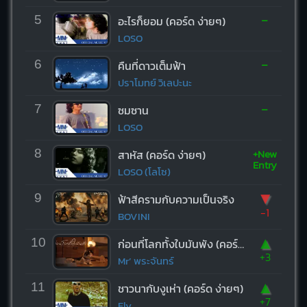
-
5
อะไรก็ยอม (คอร์ด ง่ายๆ)
LOSO
-
6
คืนที่ดาวเต็มฟ้า
ปราโมทย์ วิเลปะนะ
-
7
ซมซาน
LOSO
+New
8
สาหัส (คอร์ด ง่ายๆ)
Entry
LOSO (โลโซ)
▼
9
ฟ้าสีครามกับความเป็นจริง
-1
BOVINI
▲
10
ก่อนที่โลกทั้งใบมันพัง (คอร์ด ง่ายๆ)
+3
Mr’ พระจันทร์
▲
11
ชาวนากับงูเห่า (คอร์ด ง่ายๆ)
+7
Fly