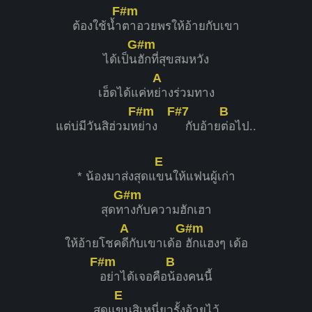
F#m
ต้องใช้น้ำ
ตาอวยพรให้อ้ายกับเขา
G#m
ได้เป็น
ฮักที่สุขสมหวัง
A
เฮ็ดได้แค่ห
ย่างร่วมทาง
F#m
F#7
B
แต่บ่มีวันสิฮ่วมห
ย่าง
กับอ้าย
ต่อไป..
E
* น้องมาส่งสุดแ
ขนให้แฟนผู้เก่า
G#m
สุดท
างกับความฮักเฮา
A
G#m
ให้อ้ายโชค
ดีกับเขาเด้อ
ฮักแฮงๆ เด้อ
F#m
B
อย่าได้เจอคือ
น้องคนนี้
E
สุดแ
ขนสิเหนี่ยวรั้งอ้ายไว้