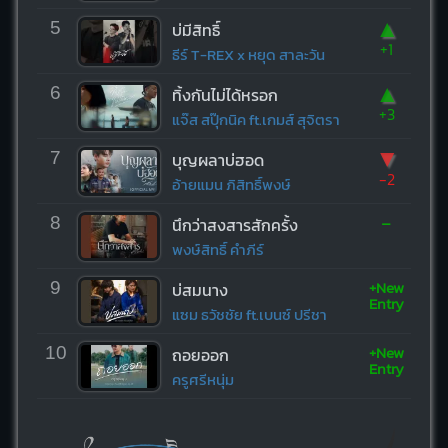
▲
5
บ่มีสิทธิ์
+1
ธีร์ T-REX x หยุด สาละวัน
▲
6
ทิ้งกันไม่ได้หรอก
+3
แจ๊ส สปุ๊กนิค ft.เกมส์ สุจิตรา
▼
7
บุญผลาบ่ฮอด
-2
อ้ายแมน ภิสิทธิ์พงษ์
-
8
นึกว่าสงสารสักครั้ง
พงษ์สิทธิ์ คำภีร์
+New
9
บ่สมนาง
Entry
แซม ธวัชชัย ft.เบนซ์ ปรีชา
+New
10
ถอยออก
Entry
ครูศรีหนุ่ม