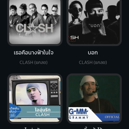
เธอคือนางฟ้าในใจ
บอก
CLASH (แคลช)
CLASH (แคลช)