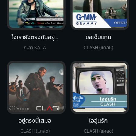
ใจเรายังตรงกันอยู่ไหม
ขอเจ็บแทน
กะลา KALA
CLASH (แคลช)
อยู่ตรงนี้เสมอ
ไออุ่นรัก
CLASH (แคลช)
CLASH (แคลช)