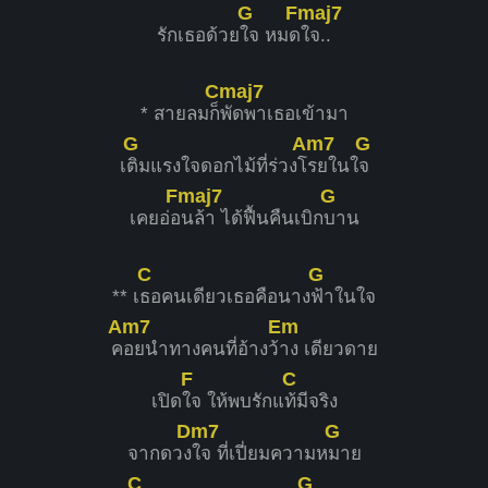
G
Fmaj7
รักเธอด้วย
ใจ หมด
ใจ..
Cmaj7
* สายลมก็
พัดพาเธอเข้ามา
G
Am7
G
เ
ติมแรงใจดอกไม้ที่ร่วงโ
รยในใ
จ
Fmaj7
G
เคยอ่อ
นล้า ได้ฟื้นคืนเบิก
บาน
C
G
** เ
ธอคนเดียวเธอคือนาง
ฟ้าในใจ
Am7
Em
ค
อยนำทางคนที่อ้างว้
าง เดียวดาย
F
C
เปิด
ใจ ให้พบรักแ
ท้มีจริง
Dm7
G
จากดวง
ใจ ที่เปี่ยมความห
มาย
C
G