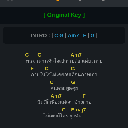
[ Original Key ]
INTRO : |
C
G
|
Am7
|
F
|
G
|
C
G
Am7
ทนมา
นานหัวใจเปล่าเป
ลี่ยวเดียวดาย
F
C
G
ภายใน
ใจไม่เคยลบเ
ลือนภาพเก่า
C
G
คนคอยพูด
คุย
Am7
F
นั้นมีก็เพี
ยงแค่เงา ข้าง
กาย
G
Fmaj7
ไม่เคยมีใ
คร ผูก
พัน..