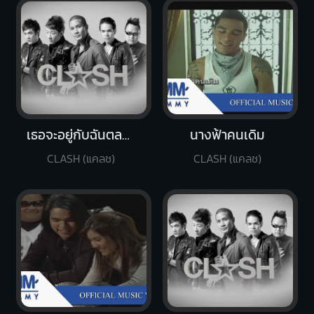
เธอจะอยู่กับฉันตลอดไป
นางฟ้าคนเดิม
CLASH (แคลช)
CLASH (แคลช)