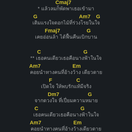
Cmaj7
* แล้วลมก็
พัดพาเธอเข้ามา
G
Am7
G
เ
ติมแรงใจดอกไม้ที่ร่วงโ
รยในใ
จ
Fmaj7
G
เคยอ่อ
นล้า ได้ฟื้นคืนเบิก
บาน
C
G
** เ
ธอคนเดียวเธอคือนาง
ฟ้าในใจ
Am7
Em
ค
อยนำทางคนที่อ้างว้
าง เดียวดาย
F
C
เปิด
ใจ ให้พบรักแ
ท้มีจริง
Dm7
G
จากดวง
ใจ ที่เปี่ยมความห
มาย
C
G
เ
ธอคนเดียวเธอคือนาง
ฟ้าในใจ
Am7
Em
ค
อยนำทางคนที่อ้างว้
างเดียวดาย