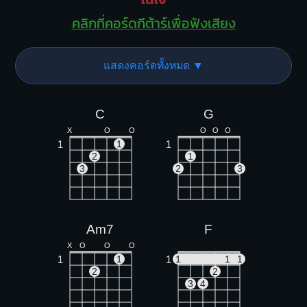
คลิกที่คอร์ดกีต้าร์เพื่อฟังเสียง
แสดงคอร์ดทั้งหมด ▼
C
G
X
O
O
O
O
O
1
1
1
2
1
3
2
3
Am7
F
X
O
O
O
1
1
1
1
1
1
2
2
3
4