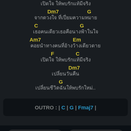
เปิด
ใจ ให้พบรักแ
ท้มีจริง
Dm7
G
จากดวง
ใจ ที่เปี่ยมความห
มาย
C
G
เ
ธอคนเดียวเธอคือนาง
ฟ้าในใจ
Am7
Em
ค
อยนำทางคนที่อ้างว้
างเดียวดาย
F
C
เปิดใ
จ ให้พบรักแ
ท้มีจริง
Dm7
เปลี่ยนวัน
คืน
G
เปลี่ยนชีวิต
ฉันให้พบรักใหม่..
OUTRO : |
C
|
G
|
Fmaj7
|