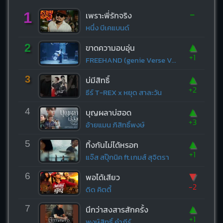
-
1
เพราะพี่รักจริง
หนึ่ง บีเคแบนด์
▲
2
ขาดความอบอุ่น
+1
FREEHAND (genie Verse Vol.1)
▲
3
บ่มีสิทธิ์
+2
ธีร์ T-REX x หยุด สาละวัน
▲
4
บุญผลาบ่ฮอด
+3
อ้ายแมน ภิสิทธิ์พงษ์
▲
5
ทิ้งกันไม่ได้หรอก
+1
แจ๊ส สปุ๊กนิค ft.เกมส์ สุจิตรา
▼
6
พอได้เสียว
-2
ดิด คิตตี้
▲
7
นึกว่าสงสารสักครั้ง
+1
พงษ์สิทธิ์ คำภีร์