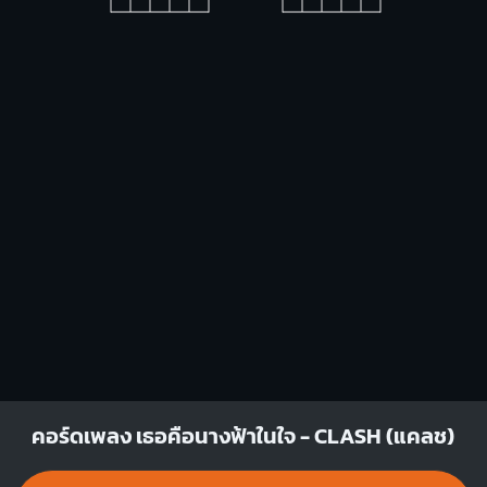
Fmaj7
Cmaj7
X
X
O
X
O
O
O
1
1
1
2
1
3
2
Em
Dm7
O
O
O
O
X
X
O
1
1
1
1
2
3
2
คอร์ดเพลง เธอคือนางฟ้าในใจ - CLASH (แคลช)