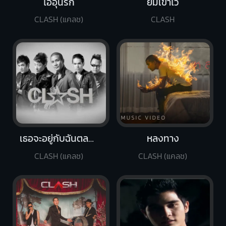
ไออุ่นรัก
ยิ้มเข้าไว้
CLASH (แคลช)
CLASH
เธอจะอยู่กับฉันตลอดไป
หลงทาง
CLASH (แคลช)
CLASH (แคลช)