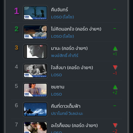
-
1
คืนจันทร์
LOSO (โลโซ)
-
2
ไม่คิดนอกใจ (คอร์ด ง่ายๆ)
LOSO (โลโซ)
▲
3
มานะ (คอร์ด ง่ายๆ)
+1
พงษ์สิทธิ์ คำภีร์
▼
4
ใจสั่งมา (คอร์ด ง่ายๆ)
-1
LOSO
▲
5
ซมซาน
+2
LOSO
-
6
คืนที่ดาวเต็มฟ้า
ปราโมทย์ วิเลปะนะ
▼
7
อะไรก็ยอม (คอร์ด ง่ายๆ)
-2
LOSO