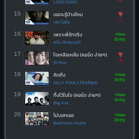
LOSO (โลโซ)
▼
15
เธอจะรู้บ้างไหม
-1
เสก โลโซ
+New
16
เพราะพี่รักจริง
Entry
หนึ่ง บีเคแบนด์
▼
17
ใจเหลือเหลือ (คอร์ด ง่ายๆ)
-5
Dr.Fuu
+New
18
คิดถึง
Entry
SILLY FOOLS (ซิลลี่ฟูล)
+New
19
ทิ้งไว้ในใจ (คอร์ด ง่ายๆ)
Entry
Big Ass
+New
20
ไม่บอกเธอ
Entry
Bedroom Audio