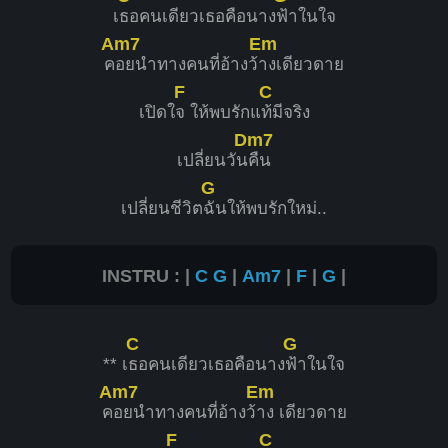
เ
ธอคนเดียวเธอคือนาง
ฟ้าในใจ
Am7
Em
ค
อยนำทางคนที่อ้างว้
างเดียวดาย
F
C
เปิดใ
จ ให้พบรักแ
ท้มีจริง
Dm7
เปลี่ยนวัน
คืน
G
เปลี่ยนชีวิต
ฉันให้พบรักใหม่..
INSTRU : |
C
G
|
Am7
|
F
|
G
|
C
G
** เ
ธอคนเดียวเธอคือนาง
ฟ้าในใจ
Am7
Em
ค
อยนำทางคนที่อ้างว้
าง เดียวดาย
F
C