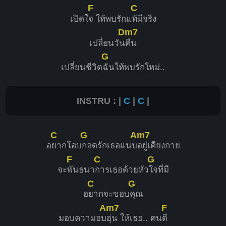
F
C
เปิดใ
จ ให้พบรักแ
ท้มีจริง
Dm7
เปลี่ยนวัน
คืน
G
เปลี่ยนชีวิต
ฉันให้พบรักใหม่..
INSTRU : |
C
|
C
|
C
G
Am7
อ
ยากโอบ
กอดรักเธอแนบ
อยู่เคียงกาย
F
C
G
จะ
พันธนา
การเธอด้วยหัว
ใจที่มี
C
G
อ
ยากจะขอบ
คุณ
Am7
F
มอบความอบ
อุ่น ให้เธอ.. คน
ดี