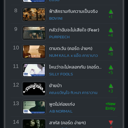
▲
8
ฟ้าสีครามกับความเป็นจริง
+1
BOVINI
▲
9
กลัวว่าฉันจะไม่เสียใจ (Fear)
+4
PURPEECH
▲
10
ตามตะวัน (คอร์ด ง่ายๆ)
+8
NUM KALA x แอ๊ด คาราบาว
▲
11
ไหนว่าจะไม่หลอกกัน (คอร์ด ง่ายๆ)
+5
SILLY FOOLS
▲
12
ย้ายป่า
+3
คณะขวัญใจ ft.หงา คาราวาน
+New
13
พูดไม่ค่อยเก่ง
Entry
AB NORMAL
▼
14
สาหัส (คอร์ด ง่ายๆ)
-6