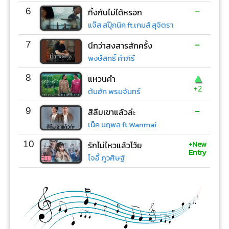
-
6
ทิ้งกันไม่ได้หรอก
แจ๊ส สปุ๊กนิค ft.เกมส์ สุจิตรา
-
7
นึกว่าสงสารสักครั้ง
พงษ์สิทธิ์ คำภีร์
▲
8
แหวนคำ
+2
ต้นฮัก พรมจันทร์
-
9
สิลืมเขาแล้วล่ะ
เน็ค นฤพล ft.Wanmai
+New
10
รักไม่ไหวแล้วโว้ย
Entry
โจอี้ ภูวศิษฐ์