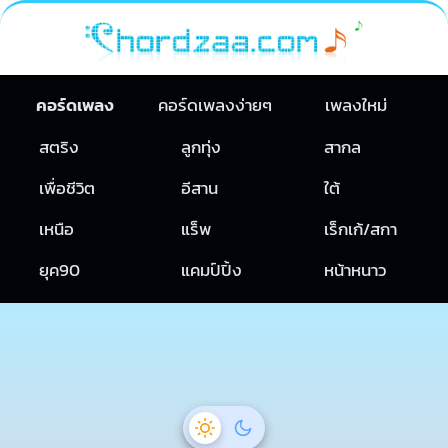
คอร์ดเพลง
คอร์ดเพลงง่ายๆ
เพลงใหม่
สตริง
ลูกทุ่ง
สากล
เพื่อชีวิต
อีสาน
ใต้
เหนือ
แร็พ
เร็กเก้/สกา
ยุค90
แคมป์ปิ้ง
หน้าหนาว