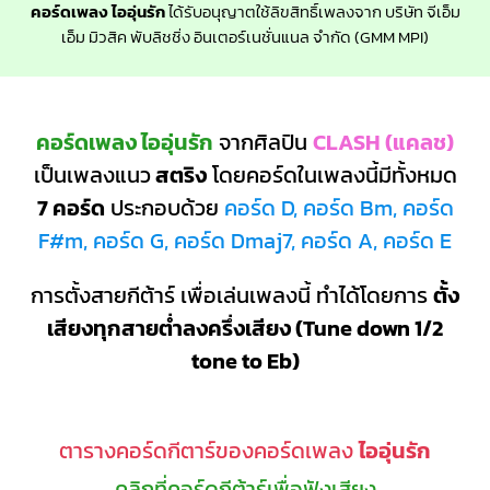
คอร์ดเพลง ไออุ่นรัก
ได้รับอนุญาตใช้ลิขสิทธิ์เพลงจาก บริษัท จีเอ็ม
เอ็ม มิวสิค พับลิชชิ่ง อินเตอร์เนชั่นแนล จำกัด (GMM MPI)
คอร์ดเพลง ไออุ่นรัก
จากศิลปิน
CLASH (แคลช)
เป็นเพลงแนว
สตริง
โดยคอร์ดในเพลงนี้มีทั้งหมด
7 คอร์ด
ประกอบด้วย
คอร์ด D, คอร์ด Bm, คอร์ด
F#m, คอร์ด G, คอร์ด Dmaj7, คอร์ด A, คอร์ด E
การตั้งสายกีต้าร์ เพื่อเล่นเพลงนี้ ทำได้โดยการ
ตั้ง
เสียงทุกสายต่ำลงครึ่งเสียง (Tune down 1/2
tone to Eb)
ตารางคอร์ดกีตาร์ของคอร์ดเพลง
ไออุ่นรัก
คลิกที่คอร์ดกีต้าร์เพื่อฟังเสียง