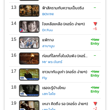
-
13
ฟ้าสีครามกับความเป็นจริง
BOVINI
▼
14
ใจเหลือเหลือ (คอร์ด ง่ายๆ)
-6
Dr.Fuu
+New
15
แพ้ทาง
Entry
ลาบานูน
-
16
ก่อนที่โลกทั้งใบมันพัง (คอร์ด ง่ายๆ)
Mr’ พระจันทร์
+New
17
ชาวนากับงูเห่า (คอร์ด ง่ายๆ)
Entry
Fly
+New
18
เธอจะรู้บ้างไหม
Entry
เสก โลโซ
▼
19
เหงา คิดถึง รอ (คอร์ด ง่ายๆ)
-2
เสก โลโซ