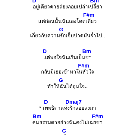
D
Bm
อยู่เดียวดายล่องลอยเปล่าเป
ลี่ยว
F#m
แต่ก่อนนั้นฉันเองโดดเ
ดี่ยว
G
เกี่ยวกับความ
รักเจ็บปวดมันร่ำไป..
D
Bm
แต่พอใจฉันเริ่มเย็น
ชา
F#m
กลับมีเธอเข้ามาใน
หัวใจ
G
ทำให้
ฉันได้อุ่นใจ..
D
Dmaj7
* เ
ทพธิดาแห่ง
รักลอยลงมา
Bm
F#m
ค
นธรรมดาอย่างฉันคงไม่เฉย
ชา
G