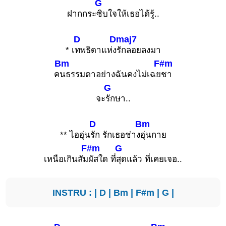
G
ฝากกระ
ซิบใจให้เธอได้รู้..
D
Dmaj7
* เ
ทพธิดาแห่ง
รักลอยลงมา
Bm
F#m
ค
นธรรมดาอย่างฉันคงไม่เฉย
ชา
G
จะ
รักษา..
D
Bm
** ไออุ่น
รัก รักเธอช่าง
อุ่นกาย
F#m
G
เหนือเกินสัม
ผัสใด ที่
สุดแล้ว ที่เคยเจอ..
INSTRU : |
D
|
Bm
|
F#m
|
G
|