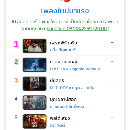
เพลงใหม่มาแรง
10 อันดับ คอร์ดเพลงใหม่มาแรงเป็นที่นิยมในขณะนี้ อัพเดท
อันดับทุกวัน (
ข้อมูลวันที่ 08/08/2569 | 20:00
)
-
1
เพราะพี่รักจริง
หนึ่ง บีเคแบนด์
-
2
ขาดความอบอุ่น
FREEHAND (genie Verse Vol.1)
-
3
บ่มีสิทธิ์
ธีร์ T-REX x หยุด สาละวัน
-
4
บุญผลาบ่ฮอด
อ้ายแมน ภิสิทธิ์พงษ์
-
5
พอได้เสียว
ดิด คิตตี้