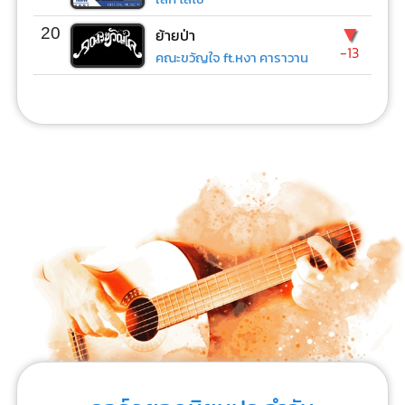
▼
20
ย้ายป่า
-13
คณะขวัญใจ ft.หงา คาราวาน