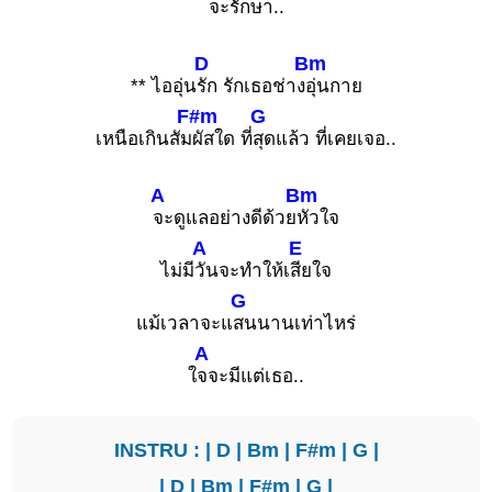
จะ
รักษา..
D
Bm
** ไออุ่น
รัก รักเธอช่าง
อุ่นกาย
F#m
G
เหนือเกินสัม
ผัสใด ที่
สุดแล้ว ที่เคยเจอ..
A
Bm
จะดูแลอย่างดีด้วย
หัวใจ
A
E
ไม่มี
วันจะทำให้เ
สียใจ
G
แม้เวลาจะแ
สนนานเท่าไหร่
A
ใ
จจะมีแต่เธอ..
INSTRU : |
D
|
Bm
|
F#m
|
G
|
|
D
|
Bm
|
F#m
|
G
|