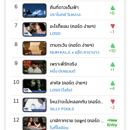
▲
6
คืนที่ดาวเต็มฟ้า
+6
ปราโมทย์ วิเลปะนะ
▼
7
อะไรก็ยอม (คอร์ด ง่ายๆ)
-1
LOSO
▲
8
ตามตะวัน (คอร์ด ง่ายๆ)
+10
NUM KALA x แอ๊ด คาราบาว
▲
9
เพราะพี่รักจริง
+1
หนึ่ง บีเคแบนด์
▲
10
สาหัส (คอร์ด ง่ายๆ)
+4
LOSO (โลโซ)
▼
11
ไหนว่าจะไม่หลอกกัน (คอร์ด ง่ายๆ)
-2
SILLY FOOLS
+New
12
นาฬิกาทราย (sign) (คอร์ด ง่ายๆ)
Entry
โบกี้ไลอ้อน