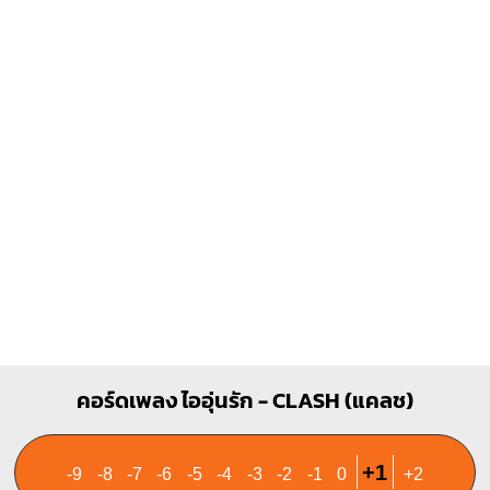
Dmaj7
A
X
X
O
X
O
O
1
1
1
1
1
1
2
3
E
O
O
O
1
1
2
3
คอร์ดเพลง ไออุ่นรัก - CLASH (แคลช)
+1
-9
-8
-7
-6
-5
-4
-3
-2
-1
0
+2