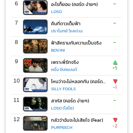
-
6
อะไรก็ยอม (คอร์ด ง่ายๆ)
LOSO
-
7
คืนที่ดาวเต็มฟ้า
ปราโมทย์ วิเลปะนะ
-
8
ฟ้าสีครามกับความเป็นจริง
BOVINI
▲
9
เพราะพี่รักจริง
+5
หนึ่ง บีเคแบนด์
▼
10
ไหนว่าจะไม่หลอกกัน (คอร์ด ง่ายๆ)
-1
SILLY FOOLS
-
11
สาหัส (คอร์ด ง่ายๆ)
LOSO (โลโซ)
▼
12
กลัวว่าฉันจะไม่เสียใจ (Fear)
-2
PURPEECH