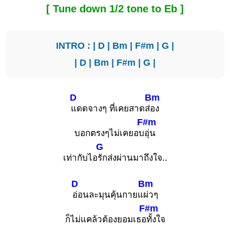
[ Tune down 1/2 tone to Eb ]
INTRO : |
D
|
Bm
|
F#m
|
G
|
|
D
|
Bm
|
F#m
|
G
|
D
Bm
แดดจางๆ ที่เคยสาดส่
อง
F#m
บอกตรงๆไม่เคยอบ
อุ่น
G
เท่ากับไอ
รักส่งผ่านมาถึงใจ..
D
Bm
อ่อนละมุนคุ้นกายแ
ผ่วๆ
F#m
ก็ไม่แคล้วต้องยอมเธอ
ทั้งใจ