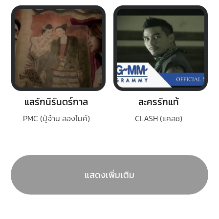
แลรักนิรันดร์กาล
ละครรักแท้
PMC (ปู่จ๋าน ลองไมค์)
CLASH (แคลช)
แสดงเพิ่มเติม