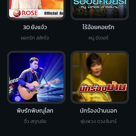
30 ยังแจ๋ว
ไร้อ้อยคอยรัก
ยอดรัก สลักใจ
หนู มิเตอร์
พิษรักพิษณุโลก
นักร้องบ้านนอก
จิ๋ว สกุณชัย
พุ่มพวง ดวงจันทร์