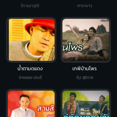
ไท ธนาวุฒิ
คาราบาว
น้ำตามดแดง
เทพีบ้านไพร
จ่าหลอย เฮนรี่
กุ้ง สุธิราช