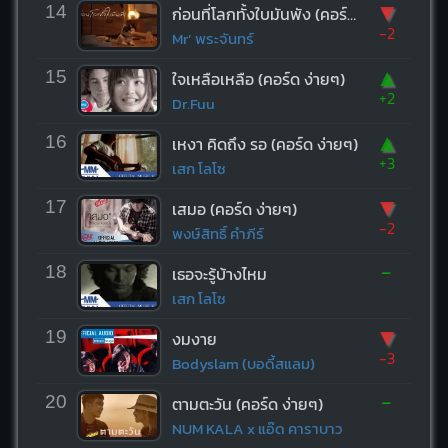
▼
14
ก่อนที่โลกทั้งใบมันพัง (คอร์ด ง่ายๆ)
-2
Mr’ พระจันทร์
▲
15
ใจเหลือเหลือ (คอร์ด ง่ายๆ)
+2
Dr.Fuu
▲
16
เหงา คิดถึง รอ (คอร์ด ง่ายๆ)
+3
เสก โลโซ
▼
17
เสมอ (คอร์ด ง่ายๆ)
-2
พงษ์สิทธิ์ คำภีร์
-
18
เธอจะรู้บ้างไหม
เสก โลโซ
▼
19
งมงาย
-3
Bodyslam (บอดี้สแลม)
-
20
ตามตะวัน (คอร์ด ง่ายๆ)
NUM KALA x แอ๊ด คาราบาว