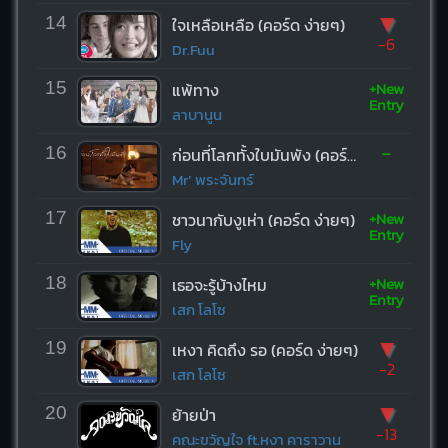
▼
14
ใจเหลือเหลือ (คอร์ด ง่ายๆ)
-6
Dr.Fuu
+New
15
แพ้ทาง
Entry
ลาบานูน
-
16
ก่อนที่โลกทั้งใบมันพัง (คอร์ด ง่ายๆ)
Mr’ พระจันทร์
+New
17
ชาวนากับงูเห่า (คอร์ด ง่ายๆ)
Entry
Fly
+New
18
เธอจะรู้บ้างไหม
Entry
เสก โลโซ
▼
19
เหงา คิดถึง รอ (คอร์ด ง่ายๆ)
-2
เสก โลโซ
▼
20
ย้ายป่า
-13
คณะขวัญใจ ft.หงา คาราวาน