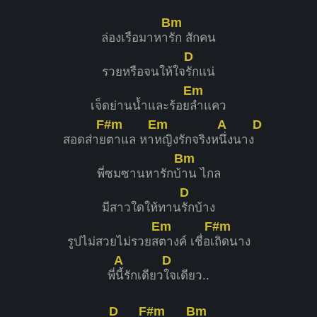
Bm
ล่องเรือมาหา
รัก สักคน
D
รวยหรือจนให้ใจ
รักแน่
Em
เจ็ดย่านน้ำและร้อย
ลำแคว
F#m
Em
A
D
สอดส่าย
ตาแล หา
หญิงรักจริงห
นึ่งนาง
Bm
พี่ซมซานหารักบ้
าน ไกล
D
มีสาวใดให้ทาน
รักบ้าง
Em
F#m
รูปไม่สวยไม่รวยส
ตางค์ เชื่อเ
ถิดนาง
A
D
พี่
นี้รักเดียว
ใจเดียว..
D
F#m
Bm