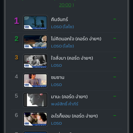
20:00
)
-
1
คืนจันทร์
LOSO (โลโซ)
-
2
ไม่คิดนอกใจ (คอร์ด ง่ายๆ)
LOSO (โลโซ)
-
3
ใจสั่งมา (คอร์ด ง่ายๆ)
LOSO
-
4
ซมซาน
LOSO
-
5
มานะ (คอร์ด ง่ายๆ)
พงษ์สิทธิ์ คำภีร์
-
6
อะไรก็ยอม (คอร์ด ง่ายๆ)
LOSO