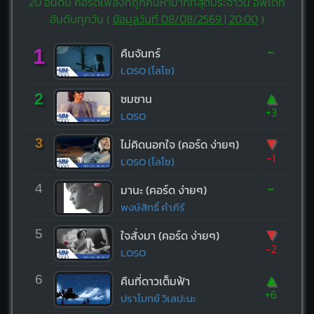
20 อันดับ คอร์ดเพลงที่ถูกค้นหามากที่สุดประจำวัน อัพเดท
อันดับทุกวัน (
ข้อมูลวันที่ 08/08/2569 | 20:00
)
-
1
คืนจันทร์
LOSO (โลโซ)
▲
2
ซมซาน
+3
LOSO
▼
3
ไม่คิดนอกใจ (คอร์ด ง่ายๆ)
-1
LOSO (โลโซ)
-
4
มานะ (คอร์ด ง่ายๆ)
พงษ์สิทธิ์ คำภีร์
▼
5
ใจสั่งมา (คอร์ด ง่ายๆ)
-2
LOSO
▲
6
คืนที่ดาวเต็มฟ้า
+6
ปราโมทย์ วิเลปะนะ