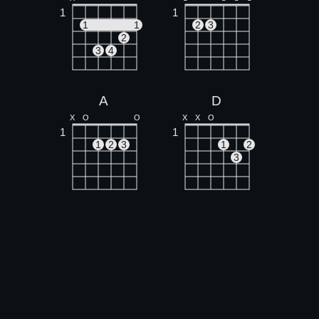
1
1
1
1
2
3
2
3
4
A
D
X
O
O
X
X
O
1
1
1
2
3
1
2
3
F#m
1
1
1
1
1
3
4