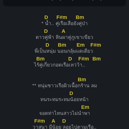
D
F#m
Bm
*
น้ำ.. คู่เ
รือเสือยัง
คู่ป่า
D
A
ดาว
คู่ฟ้า หิน
ผาคู่ภูเขาเขียว
D
Bm
Em
F#m
พี่เป็น
หนุ่ม น
อนกลุ้มแ
ดเดียว
Bm
D
F#m
Bm
ไร้
คู่เกี่ยวกอดเรือ
เหว่ว้า
..
Bm
** หนุ่มชาวเรือผิวเนื้อก
ร้าน ลม
D
ทนระทมระทม
น้อยหน้า
Em
จอดท่าไหนสาวไม่นำ
พา
F#m
A
D
วา
สนา มี
น้อย
ลอยไปตามเรือ..