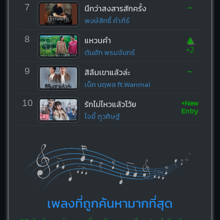
-
7
นึกว่าสงสารสักครั้ง
พงษ์สิทธิ์ คำภีร์
▲
8
แหวนคำ
+2
ต้นฮัก พรมจันทร์
-
9
สิลืมเขาแล้วล่ะ
เน็ค นฤพล ft.Wanmai
+New
10
รักไม่ไหวแล้วโว้ย
Entry
โจอี้ ภูวศิษฐ์
เพลงที่ถูกค้นหามากที่สุด