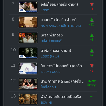
▼
7
อะไรก็ยอม (คอร์ด ง่ายๆ)
-1
LOSO
▲
8
ตามตะวัน (คอร์ด ง่ายๆ)
+10
NUM KALA x แอ๊ด คาราบาว
▲
9
เพราะพี่รักจริง
+1
หนึ่ง บีเคแบนด์
▲
10
สาหัส (คอร์ด ง่ายๆ)
+4
LOSO (โลโซ)
▼
11
ไหนว่าจะไม่หลอกกัน (คอร์ด ง่ายๆ)
-2
SILLY FOOLS
+New
12
นาฬิกาทราย (sign) (คอร์ด ง่ายๆ)
Entry
โบกี้ไลอ้อน
-
13
ฟ้าสีครามกับความเป็นจริง
BOVINI