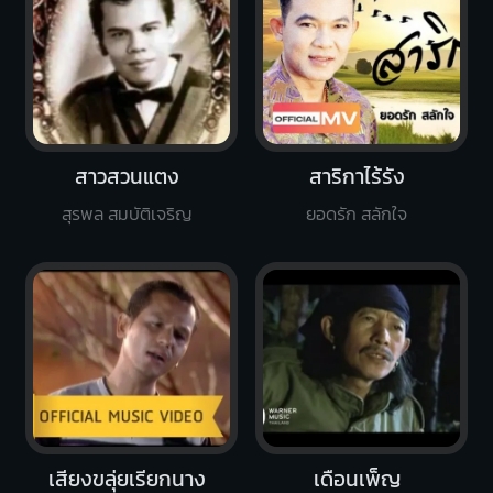
สาวสวนแตง
สาริกาไร้รัง
สุรพล สมบัติเจริญ
ยอดรัก สลักใจ
เสียงขลุ่ยเรียกนาง
เดือนเพ็ญ