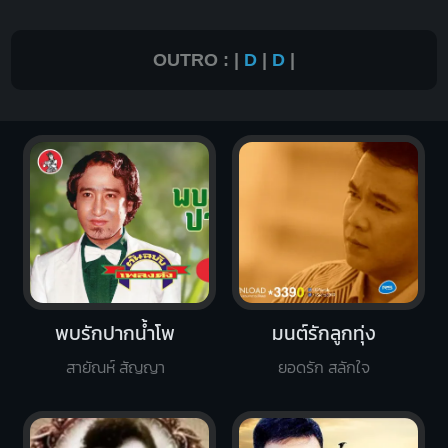
OUTRO : |
D
|
D
|
พบรักปากน้ำโพ
มนต์รักลูกทุ่ง
สายัณห์ สัญญา
ยอดรัก สลักใจ