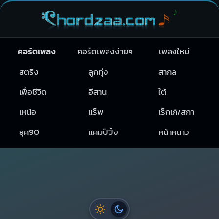
คอร์ดเพลง
คอร์ดเพลงง่ายๆ
เพลงใหม่
สตริง
ลูกทุ่ง
สากล
เพื่อชีวิต
อีสาน
ใต้
เหนือ
แร็พ
เร็กเก้/สกา
ยุค90
แคมป์ปิ้ง
หน้าหนาว