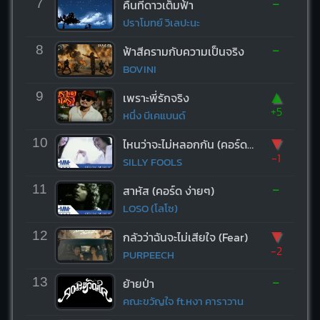
-
7
คืนที่ดาวเต็มฟ้า
ปราโมทย์ วิเลปะนะ
-
8
ฟ้าสีครามกับความเป็นจริง
BOVINI
▲
9
เพราะพี่รักจริง
+5
หนึ่ง บีเคแบนด์
▼
10
ไหนว่าจะไม่หลอกกัน (คอร์ด ง่ายๆ)
-1
SILLY FOOLS
-
11
สาหัส (คอร์ด ง่ายๆ)
LOSO (โลโซ)
▼
12
กลัวว่าฉันจะไม่เสียใจ (Fear)
-2
PURPEECH
-
13
ย้ายป่า
คณะขวัญใจ ft.หงา คาราวาน