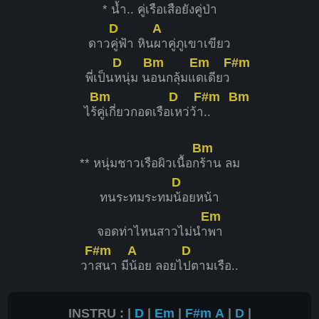
*
น้ำ.. คู่เ
รือเสือยัง
คู่ป่า
D
A
ดาว
คู่ฟ้า หิน
ผาคู่ภูเขาเขียว
D
Bm
Em
F#m
พี่เป็น
หนุ่ม น
อนกลุ้มแ
ดเดียว
Bm
D
F#m
Bm
ไร้
คู่เกี่ยวกอดเรือ
เหว่ว้า
..
Bm
** หนุ่มชาวเรือผิวเนื้อก
ร้าน ลม
D
ทนระทมระทม
น้อยหน้า
Em
จอดท่าไหนสาวไม่นำ
พา
F#m
A
D
วา
สนา มี
น้อย ลอยไ
ปตามเรือ..
INSTRU : |
D
|
Em
|
F#m
A
|
D
|