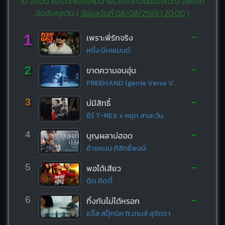
10 อันดับ คอร์ดเพลงใหม่มาแรงเป็นที่นิยมในขณะนี้ อัพเดท
อันดับทุกวัน (
ข้อมูลวันที่ 08/08/2569 | 20:00
)
-
1
เพราะพี่รักจริง
หนึ่ง บีเคแบนด์
-
2
ขาดความอบอุ่น
FREEHAND (genie Verse Vol.1)
-
3
บ่มีสิทธิ์
ธีร์ T-REX x หยุด สาละวัน
-
4
บุญผลาบ่ฮอด
อ้ายแมน ภิสิทธิ์พงษ์
-
5
พอได้เสียว
ดิด คิตตี้
-
6
ทิ้งกันไม่ได้หรอก
แจ๊ส สปุ๊กนิค ft.เกมส์ สุจิตรา