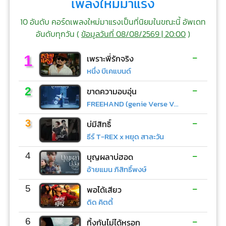
เพลงใหม่มาแรง
10 อันดับ คอร์ดเพลงใหม่มาแรงเป็นที่นิยมในขณะนี้ อัพเดท
อันดับทุกวัน (
ข้อมูลวันที่ 08/08/2569 | 20:00
)
-
1
เพราะพี่รักจริง
หนึ่ง บีเคแบนด์
-
2
ขาดความอบอุ่น
FREEHAND (genie Verse Vol.1)
-
3
บ่มีสิทธิ์
ธีร์ T-REX x หยุด สาละวัน
-
4
บุญผลาบ่ฮอด
อ้ายแมน ภิสิทธิ์พงษ์
-
5
พอได้เสียว
ดิด คิตตี้
-
6
ทิ้งกันไม่ได้หรอก