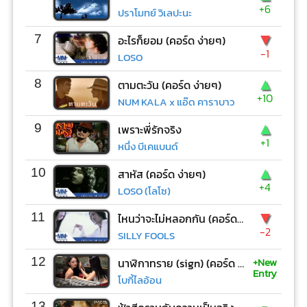
+6
ปราโมทย์ วิเลปะนะ
▼
7
อะไรก็ยอม (คอร์ด ง่ายๆ)
-1
LOSO
▲
8
ตามตะวัน (คอร์ด ง่ายๆ)
+10
NUM KALA x แอ๊ด คาราบาว
▲
9
เพราะพี่รักจริง
+1
หนึ่ง บีเคแบนด์
▲
10
สาหัส (คอร์ด ง่ายๆ)
+4
LOSO (โลโซ)
▼
11
ไหนว่าจะไม่หลอกกัน (คอร์ด ง่ายๆ)
-2
SILLY FOOLS
+New
12
นาฬิกาทราย (sign) (คอร์ด ง่ายๆ)
Entry
โบกี้ไลอ้อน
-
13