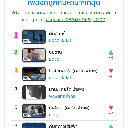
เพลงที่ถูกค้นหามากที่สุด
20 อันดับ คอร์ดเพลงที่ถูกค้นหามากที่สุดประจำวัน อัพเดท
อันดับทุกวัน (
ข้อมูลวันที่ 08/08/2569 | 20:00
)
-
1
คืนจันทร์
LOSO (โลโซ)
▲
2
ซมซาน
+3
LOSO
▼
3
ไม่คิดนอกใจ (คอร์ด ง่ายๆ)
-1
LOSO (โลโซ)
-
4
มานะ (คอร์ด ง่ายๆ)
พงษ์สิทธิ์ คำภีร์
▼
5
ใจสั่งมา (คอร์ด ง่ายๆ)
-2
LOSO
▲
6
คืนที่ดาวเต็มฟ้า