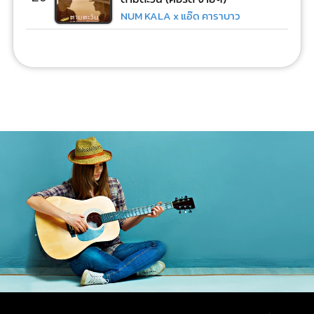
NUM KALA x แอ๊ด คาราบาว