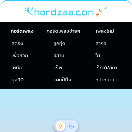
คอร์ดเพลง
คอร์ดเพลงง่ายๆ
เพลงใหม่
สตริง
ลูกทุ่ง
สากล
เพื่อชีวิต
อีสาน
ใต้
เหนือ
แร็พ
เร็กเก้/สกา
ยุค90
แคมป์ปิ้ง
หน้าหนาว