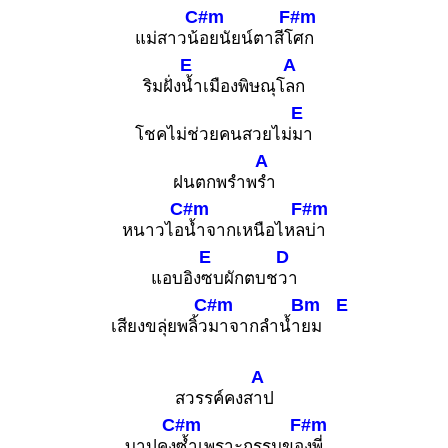
C#m
F#m
แม่สาวน้
อยนัยน์ตาสีโ
ศก
E
A
ริมฝั่ง
น้ำเมืองพิษณุโ
ลก
E
โชคไม่ช่วยคนสวยไม่
มา
A
ฝนตกพรำพ
รำ
C#m
F#m
หนาวไอ
น้ำจากเหนือไหล
บ่า
E
D
แอบอิง
ซบผักตบช
วา
C#m
Bm
E
เสียงขลุ่ยพลิ้ว
มาจากลำน้ำ
ยม
A
สวรรค์คงส
าป
C#m
F#m
บาปคง
ซ้ำเพราะกรรมขอ
งพี่