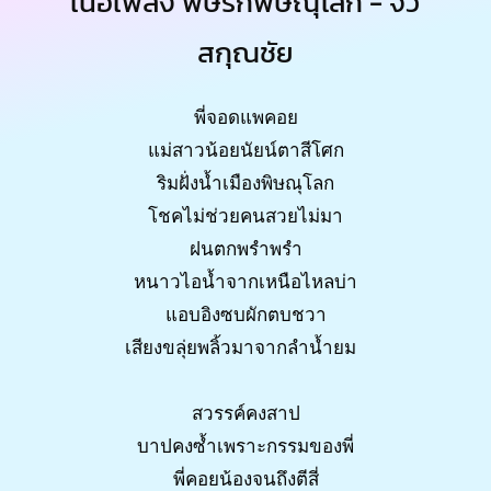
เนื้อเพลง พิษรักพิษณุโลก - จิ๋ว
สกุณชัย
พี่จอดแพคอย
แม่สาวน้อยนัยน์ตาสีโศก
ริมฝั่งน้ำเมืองพิษณุโลก
โชคไม่ช่วยคนสวยไม่มา
ฝนตกพรำพรำ
หนาวไอน้ำจากเหนือไหลบ่า
แอบอิงซบผักตบชวา
เสียงขลุ่ยพลิ้วมาจากลำน้ำยม
สวรรค์คงสาป
บาปคงซ้ำเพราะกรรมของพี่
พี่คอยน้องจนถึงตีสี่