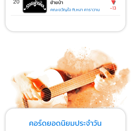
▼
20
ย้ายป่า
-13
คณะขวัญใจ ft.หงา คาราวาน
คอร์ดยอดนิยมประจำวัน