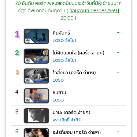
20 อันดับ คอร์ดเพลงยอดนิยมประจำวันที่มีผู้เข้าชมมาก
ที่สุด อัพเดทอันดับทุกวัน (
ข้อมูลวันที่ 08/08/2569 |
20:00
)
-
1
คืนจันทร์
LOSO (โลโซ)
-
2
ไม่คิดนอกใจ (คอร์ด ง่ายๆ)
LOSO (โลโซ)
-
3
ใจสั่งมา (คอร์ด ง่ายๆ)
LOSO
-
4
ซมซาน
LOSO
-
5
มานะ (คอร์ด ง่ายๆ)
พงษ์สิทธิ์ คำภีร์
-
6
อะไรก็ยอม (คอร์ด ง่ายๆ)