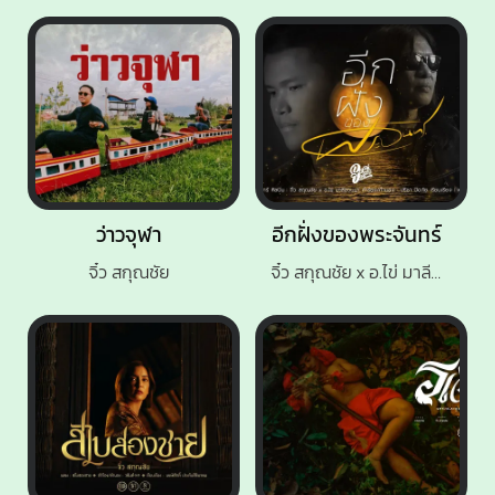
ว่าวจุฬา
อีกฝั่งของพระจันทร์
จิ๋ว สกุณชัย
จิ๋ว สกุณชัย x อ.ไข่ มาลีฮวนน่า