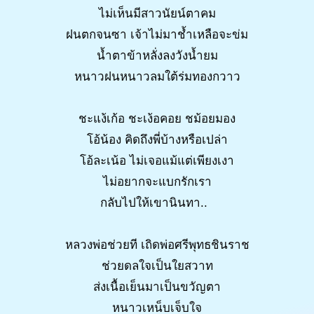
ไม่เห็นมีสาวนัยน์ตาคม
ฝนตกจนซา เจ้าไม่มาช้ำเหลือจะข่ม
น้ำตาข้าหลั่งลงวังน้ำยม
หนาวฝนหนาวลมใต้ร่มทองกวาว
ชะแง้เก้อ ชะเง้อคอย ชม้อยมอง
โอ้น้อง คิดถึงพี่บ้างหรือเปล่า
โอ้ละเน้อ ไม่เจอแม้แต่เพียงเงา
ไม่อยากจะแบกรักเรา
กลับไปให้เขานินทา..
หลวงพ่อช่วยที เถิดพ่อศรีพุทธชินราช
ช่วยดลใจเป็นใยสวาท
ส่งเนื้อเย็นมาเป็นขวัญตา
หนาวเหน็บเจ็บใจ