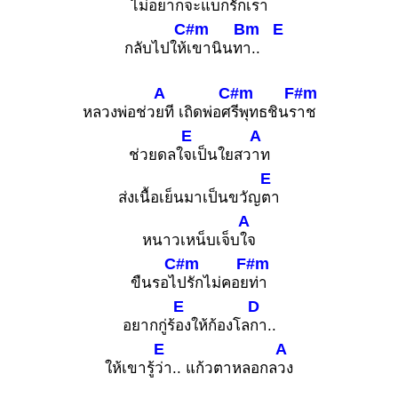
ไม่อยากจะแบกรักเ
รา
C#m
Bm
E
กลับไปให้
เขานินท
า..
A
C#m
F#m
หลวงพ่อช่ว
ยที เถิดพ่อศ
รีพุทธชินร
าช
E
A
ช่วยดลใ
จเป็นใยสว
าท
E
ส่งเนื้อเย็นมาเป็นขวัญ
ตา
A
หนาวเหน็บเจ็บ
ใจ
C#m
F#m
ขืนรอไ
ปรักไม่คอย
ท่า
E
D
อยากกู่ร้
องให้ก้องโล
กา..
E
A
ให้เขารู้
ว่า.. แก้วตาหลอกล
วง