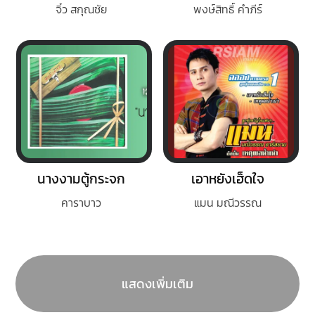
จิ๋ว สกุณชัย
พงษ์สิทธิ์ คำภีร์
นางงามตู้กระจก
เอาหยังเฮ็ดใจ
คาราบาว
แมน มณีวรรณ
แสดงเพิ่มเติม