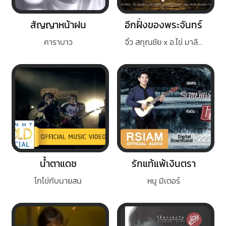
สัญญาหน้าฝน
อีกฝั่งของพระจันทร์
คาราบาว
จิ๋ว สกุณชัย x อ.ไข่ มาลีฮวนน่า
น้ำตาแดช
รักแท้แพ้เงินตรา
โกไข่กับนายสน
หนู มิเตอร์