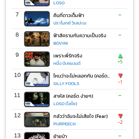
LOSO
-
7
คืนที่ดาวเต็มฟ้า
ปราโมทย์ วิเลปะนะ
-
8
ฟ้าสีครามกับความเป็นจริง
BOVINI
▲
9
เพราะพี่รักจริง
+5
หนึ่ง บีเคแบนด์
▼
10
ไหนว่าจะไม่หลอกกัน (คอร์ด ง่ายๆ)
-1
SILLY FOOLS
-
11
สาหัส (คอร์ด ง่ายๆ)
LOSO (โลโซ)
▼
12
กลัวว่าฉันจะไม่เสียใจ (Fear)
-2
PURPEECH
-
13
ย้ายป่า