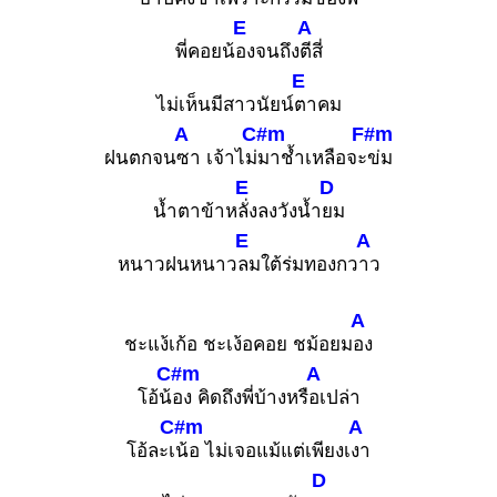
E
A
พี่คอยน้
องจนถึง
ตีสี่
E
ไม่เห็นมีสาวนัยน์
ตาคม
A
C#m
F#m
ฝนตกจน
ซา เจ้าไม่
มาช้ำเหลือจะ
ข่ม
E
D
น้ำตาข้าห
ลั่งลงวังน้ำ
ยม
E
A
หนาวฝนหนาว
ลมใต้ร่มทองกว
าว
A
ชะแง้เก้อ ชะเง้อคอย ชม้อยม
อง
C#m
A
โอ้น้
อง คิดถึงพี่บ้างหรื
อเปล่า
C#m
A
โอ้ละเ
น้อ ไม่เจอแม้แต่เพียงเ
งา
D