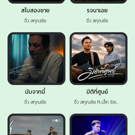
สไบสองชาย
รจนาเอย
จิ๋ว สกุณชัย
จิ๋ว สกุณชัย
นับจากนี้
มิติที่ศูนย์
จิ๋ว สกุณชัย
จิ๋ว สกุณชัย ft.เล็ก รัชเมศฐ์