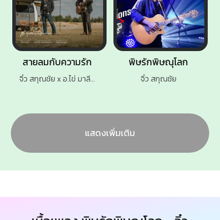
สายลมกับความรัก
พิษรักพิษณุโลก
จิ๋ว สกุณชัย x อ.ไข่ มาลีฮวนน่า
จิ๋ว สกุณชัย
แสดงเพิ่มเติม