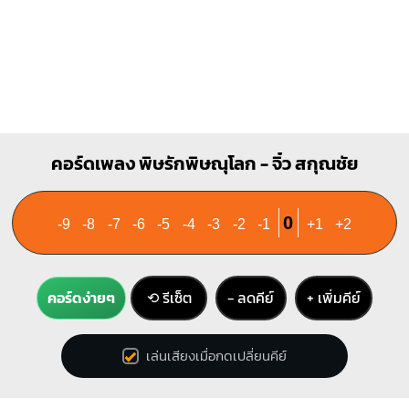
คอร์ดเพลง พิษรักพิษณุโลก - จิ๋ว สกุณชัย
0
-9
-8
-7
-6
-5
-4
-3
-2
-1
+1
+2
คอร์ดง่ายๆ
⟲ รีเซ็ต
− ลดคีย์
+ เพิ่มคีย์
เล่นเสียงเมื่อกดเปลี่ยนคีย์