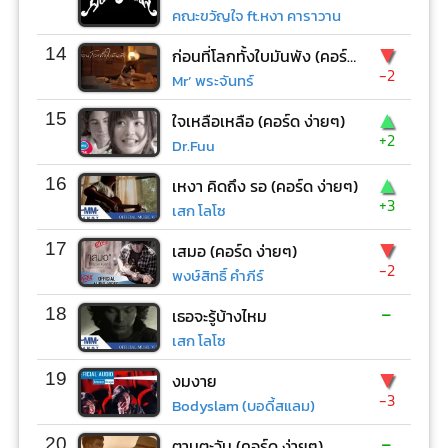
คณะขวัญใจ ft.หงา คาราวาน
▼
14
ก่อนที่โลกทั้งใบมันพัง (คอร์ด ง่ายๆ)
-2
Mr’ พระจันทร์
▲
15
ใจเหลือเหลือ (คอร์ด ง่ายๆ)
+2
Dr.Fuu
▲
16
เหงา คิดถึง รอ (คอร์ด ง่ายๆ)
+3
เสก โลโซ
▼
17
เสมอ (คอร์ด ง่ายๆ)
-2
พงษ์สิทธิ์ คำภีร์
-
18
เธอจะรู้บ้างไหม
เสก โลโซ
▼
19
งมงาย
-3
Bodyslam (บอดี้สแลม)
-
20
ตามตะวัน (คอร์ด ง่ายๆ)