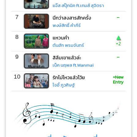
แจ๊ส สปุ๊กนิค ft.เกมส์ สุจิตรา
-
7
นึกว่าสงสารสักครั้ง
พงษ์สิทธิ์ คำภีร์
▲
8
แหวนคำ
+2
ต้นฮัก พรมจันทร์
-
9
สิลืมเขาแล้วล่ะ
เน็ค นฤพล ft.Wanmai
+New
10
รักไม่ไหวแล้วโว้ย
Entry
โจอี้ ภูวศิษฐ์