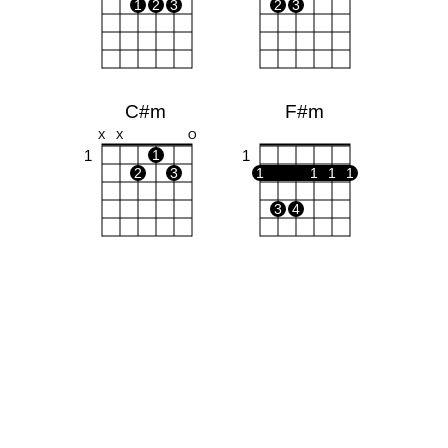
1
2
3
2
3
C#m
F#m
X
X
O
1
1
1
2
3
1
1
1
1
3
4
D
Bm
X
X
O
X
1
1
1
2
1
1
3
2
3
4