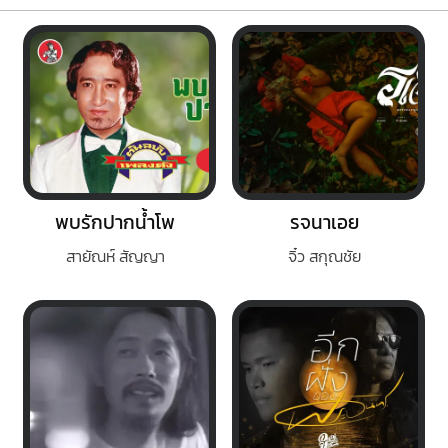
พบรักปากน้ำโพ
รจนาเอย
สายัณห์ สัญญา
จิ๋ว สกุณชัย