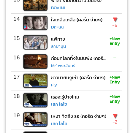
ฟ้าสีครามกับความเป็นจริง
BOVINI
▼
14
ใจเหลือเหลือ (คอร์ด ง่ายๆ)
-6
Dr.Fuu
+New
15
แพ้ทาง
Entry
ลาบานูน
-
16
ก่อนที่โลกทั้งใบมันพัง (คอร์ด ง่ายๆ)
Mr’ พระจันทร์
+New
17
ชาวนากับงูเห่า (คอร์ด ง่ายๆ)
Entry
Fly
+New
18
เธอจะรู้บ้างไหม
Entry
เสก โลโซ
▼
19
เหงา คิดถึง รอ (คอร์ด ง่ายๆ)
-2
เสก โลโซ