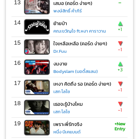
-
13
เสมอ (คอร์ด ง่ายๆ)
พงษ์สิทธิ์ คำภีร์
▲
14
ย้ายป่า
+1
คณะขวัญใจ ft.หงา คาราวาน
▼
15
ใจเหลือเหลือ (คอร์ด ง่ายๆ)
-1
Dr.Fuu
▲
16
งมงาย
+3
Bodyslam (บอดี้สแลม)
▼
17
เหงา คิดถึง รอ (คอร์ด ง่ายๆ)
-1
เสก โลโซ
▼
18
เธอจะรู้บ้างไหม
-1
เสก โลโซ
+New
19
เพราะพี่รักจริง
Entry
หนึ่ง บีเคแบนด์