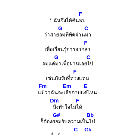
F
* ฉันจึงได้ค้น
พบ
G
C
ว่าสาย
ลมที่พัดผ่าน
มา
F
เพื่อเรียนรู้การจาก
ลา
G
C
ลมแค่
มาเพื่อผ่านเลย
ไป
F
เช่นกับรักที่ห
วงแหน
Fm
Em
E
แ
ม้ว่าฉันจะเ
สียดายแ
ค่ไหน
Dm
F
ถึงทำใจไม่
ได้
G#
Bb
ก็ต้องย
อมรับความเป็น
ไป
C
G#