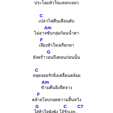
ประโ
ลมหัวใจแหลกเหลว
C
เ
ปลวไฟคืนเดือนดับ
Am
ไม่อาจ
ซับกลุ่มก้อนน้ำตา
F
เ
สียงหัวใจเพรียกหา
G
ยังพร่ำว
อนถึงตอนก่อนนั้น
C
ห
ลุดลอยรักยิ่งเคลื่อนคล้อย
Am
ข้
ามคืนยิ่งจืดจาง
F
คล้
ายโอบกอดความสิ้นหวัง
G
C
C7
ใ
ส่หัวใจพังพัง โอ้
รักเอย..