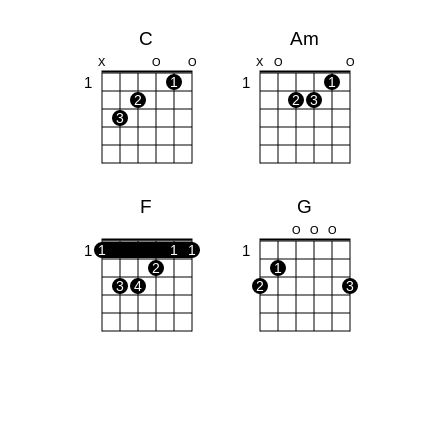
C
Am
X
O
O
X
O
O
1
1
1
1
2
2
3
3
F
G
O
O
O
1
1
1
1
1
2
1
3
4
2
3
C7
Fm
X
O
1
1
1
1
1
1
1
2