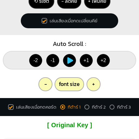
⟲ รีเซ็ต
− ลดคีย์
+ เพิ่มคีย์
X
X
O
O
O
1
1
1
1
3
4
2
3
4
เล่นเสียงเมื่อกดเปลี่ยนคีย์
Auto Scroll :
Eb
X
X
1
1
-2
-1
+1
+2
2
3
4
-
font size
+
เล่นเสียงเมื่อกดคอร์ด
กีต้าร์ 1
กีต้าร์ 2
กีต้าร์ 3
[ Original Key ]