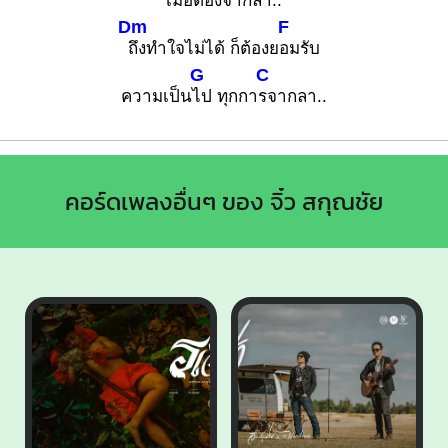
เมื่อต้องจ
ากลา..
Dm
F
ถึงทำใจไม่ได้ ก็ต้องย
อมรับ
G
C
ความเป็น
ไป ทุกกา
รจากลา..
คอร์ดเพลงอื่นๆ ของ จิ๋ว สกุณชัย