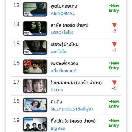
+New
13
พูดไม่ค่อยเก่ง
Entry
AB NORMAL
▼
14
สาหัส (คอร์ด ง่ายๆ)
-6
LOSO (โลโซ)
▼
15
เธอจะรู้บ้างไหม
-1
เสก โลโซ
+New
16
เพราะพี่รักจริง
Entry
หนึ่ง บีเคแบนด์
▼
17
ใจเหลือเหลือ (คอร์ด ง่ายๆ)
-5
Dr.Fuu
+New
18
คิดถึง
Entry
SILLY FOOLS (ซิลลี่ฟูล)
+New
19
ทิ้งไว้ในใจ (คอร์ด ง่ายๆ)
Entry
Big Ass