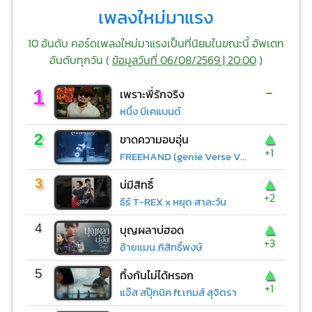
เพลงใหม่มาแรง
10 อันดับ คอร์ดเพลงใหม่มาแรงเป็นที่นิยมในขณะนี้ อัพเดท
อันดับทุกวัน (
ข้อมูลวันที่ 06/08/2569 | 20:00
)
-
1
เพราะพี่รักจริง
หนึ่ง บีเคแบนด์
▲
2
ขาดความอบอุ่น
+1
FREEHAND (genie Verse Vol.1)
▲
3
บ่มีสิทธิ์
+2
ธีร์ T-REX x หยุด สาละวัน
▲
4
บุญผลาบ่ฮอด
+3
อ้ายแมน ภิสิทธิ์พงษ์
▲
5
ทิ้งกันไม่ได้หรอก
+1
แจ๊ส สปุ๊กนิค ft.เกมส์ สุจิตรา