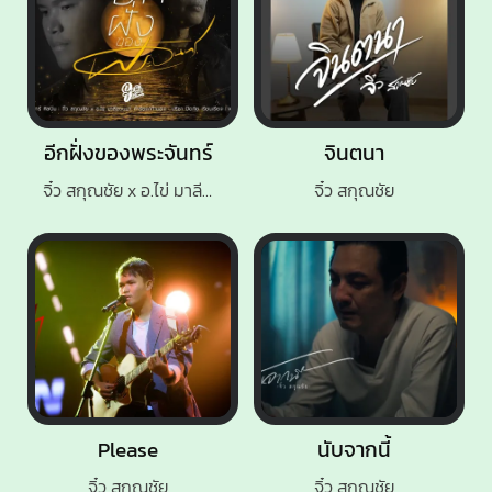
อีกฝั่งของพระจันทร์
จินตนา
จิ๋ว สกุณชัย x อ.ไข่ มาลีฮวนน่า
จิ๋ว สกุณชัย
Please
นับจากนี้
จิ๋ว สกุณชัย
จิ๋ว สกุณชัย