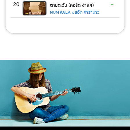
-
20
ตามตะวัน (คอร์ด ง่ายๆ)
NUM KALA x แอ๊ด คาราบาว