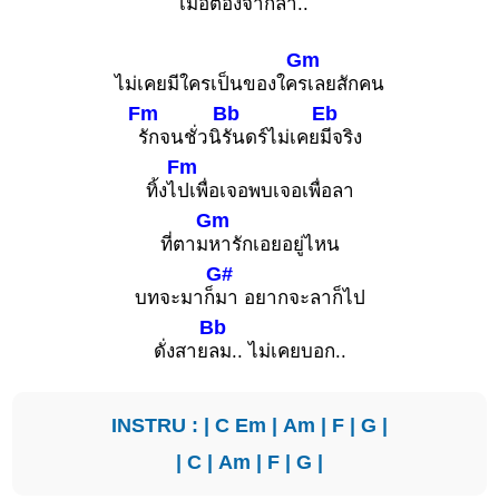
เมื่อต้องจาก
ลา..
Gm
ไม่เคยมีใครเป็นของใค
รเลยสักคน
Fm
Bb
Eb
รักจนชั่วนิ
รันดร์ไม่เคย
มีจริง
Fm
ทิ้งไ
ปเพื่อเจอพบเจอเพื่อลา
Gm
ที่ตาม
หารักเอยอยู่ไหน
G#
บทจะมาก็
มา อยากจะลาก็ไป
Bb
ดั่งสาย
ลม.. ไม่เคยบอก..
INSTRU : |
C
Em
|
Am
|
F
|
G
|
|
C
|
Am
|
F
|
G
|