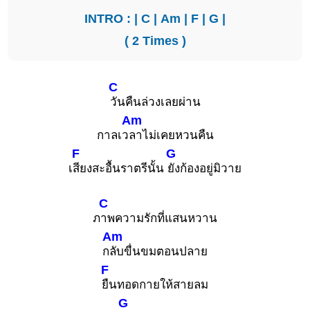
INTRO : |
C
|
Am
|
F
|
G
|
( 2 Times )
C
วันคืนล่วงเลยผ่าน
Am
กาลเว
ลาไม่เคยหวนคืน
F
G
เ
สียงสะอื้นราตรีนั้น
ยังก้องอยู่มิวาย
C
ภ
าพความรักที่แสนหวาน
Am
ก
ลับขื่นขมตอนปลาย
F
ยืนทอดกายให้สายลม
G