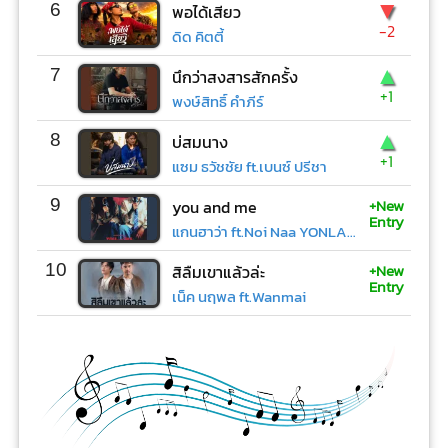
▼
6
พอได้เสียว
-2
ดิด คิตตี้
▲
7
นึกว่าสงสารสักครั้ง
+1
พงษ์สิทธิ์ คำภีร์
▲
8
บ่สมนาง
+1
แซม ธวัชชัย ft.เบนซ์ ปรีชา
+New
9
you and me
Entry
แกนฮาว่า ft.Noi Naa YONLAPA
+New
10
สิลืมเขาแล้วล่ะ
Entry
เน็ค นฤพล ft.Wanmai