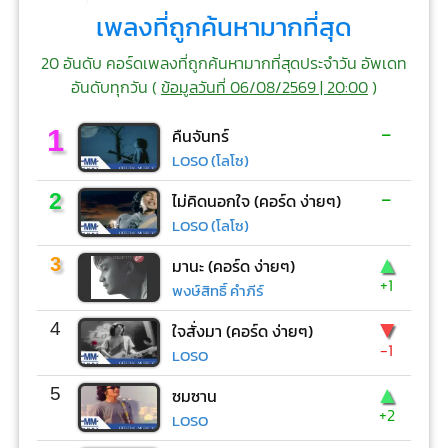
เพลงที่ถูกค้นหามากที่สุด
20 อันดับ คอร์ดเพลงที่ถูกค้นหามากที่สุดประจำวัน อัพเดท
อันดับทุกวัน (
ข้อมูลวันที่ 06/08/2569 | 20:00
)
-
1
คืนจันทร์
LOSO (โลโซ)
-
2
ไม่คิดนอกใจ (คอร์ด ง่ายๆ)
LOSO (โลโซ)
▲
3
มานะ (คอร์ด ง่ายๆ)
+1
พงษ์สิทธิ์ คำภีร์
▼
4
ใจสั่งมา (คอร์ด ง่ายๆ)
-1
LOSO
▲
5
ซมซาน
+2
LOSO