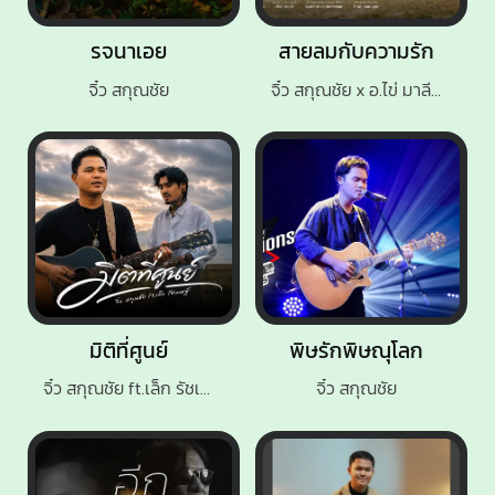
รจนาเอย
สายลมกับความรัก
จิ๋ว สกุณชัย
จิ๋ว สกุณชัย x อ.ไข่ มาลีฮวนน่า
มิติที่ศูนย์
พิษรักพิษณุโลก
จิ๋ว สกุณชัย ft.เล็ก รัชเมศฐ์
จิ๋ว สกุณชัย