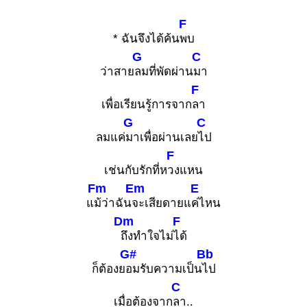
F
* ฉันจึงได้ค้น
พบ
G
C
ว่าสาย
ลมที่พัดผ่าน
มา
F
เพื่อเรียนรู้การจาก
ลา
G
C
ลมแค่
มาเพื่อผ่านเลย
ไป
F
เช่นกับรักที่ห
วงแหน
Fm
Em
E
แ
ม้ว่าฉัน
จะเสียดายแ
ค่ไหน
Dm
F
ถึงทำใจไม่
ได้
G#
Bb
ก็ต้องย
อมรับความเป็น
ไป
C
เมื่อต้องจาก
ลา..