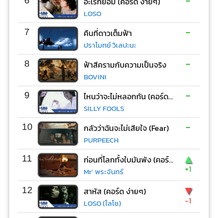
-
6
อะไรก็ยอม (คอร์ด ง่ายๆ)
LOSO
-
7
คืนที่ดาวเต็มฟ้า
ปราโมทย์ วิเลปะนะ
-
8
ฟ้าสีครามกับความเป็นจริง
BOVINI
-
9
ไหนว่าจะไม่หลอกกัน (คอร์ด ง่ายๆ)
SILLY FOOLS
-
10
กลัวว่าฉันจะไม่เสียใจ (Fear)
PURPEECH
▲
11
ก่อนที่โลกทั้งใบมันพัง (คอร์ด ง่ายๆ)
+1
Mr’ พระจันทร์
▼
12
สาหัส (คอร์ด ง่ายๆ)
-1
LOSO (โลโซ)