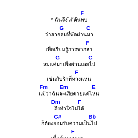
F
* ฉันจึงได้ค้น
พบ
G
C
ว่าสาย
ลมที่พัดผ่าน
มา
F
เพื่อเรียนรู้การจาก
ลา
G
C
ลมแค่
มาเพื่อผ่านเลย
ไป
F
เช่นกับรักที่ห
วงแหน
Fm
Em
E
แ
ม้ว่าฉันจ
ะเสียดายแค่ไ
หน
Dm
F
ถึงทำใจไม่
ได้
G#
Bb
ก็ต้องย
อมรับความเป็น
ไป
F