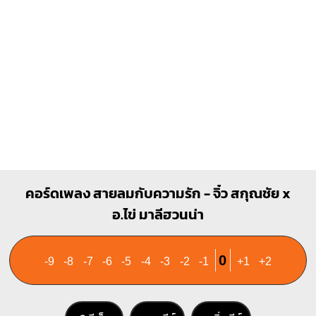
3
4
3
4
Em
E
O
O
O
O
O
O
O
1
1
1
2
3
2
3
Dm
G#
คอร์ดเพลง สายลมกับความรัก - จิ๋ว สกุณชัย x
X
X
O
X
อ.ไข่ มาลีฮวนน่า
1
1
1
1
1
1
2
3
3
4
0
-9
-8
-7
-6
-5
-4
-3
-2
-1
+1
+2
Bb
Gm