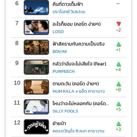
-
6
คืนที่ดาวเต็มฟ้า
ปราโมทย์ วิเลปะนะ
▼
7
อะไรก็ยอม (คอร์ด ง่ายๆ)
-2
LOSO
▲
8
ฟ้าสีครามกับความเป็นจริง
+1
BOVINI
▲
9
กลัวว่าฉันจะไม่เสียใจ (Fear)
+4
PURPEECH
▲
10
ตามตะวัน (คอร์ด ง่ายๆ)
+8
NUM KALA x แอ๊ด คาราบาว
▲
11
ไหนว่าจะไม่หลอกกัน (คอร์ด ง่ายๆ)
+5
SILLY FOOLS
▲
12
ย้ายป่า
+3
คณะขวัญใจ ft.หงา คาราวาน