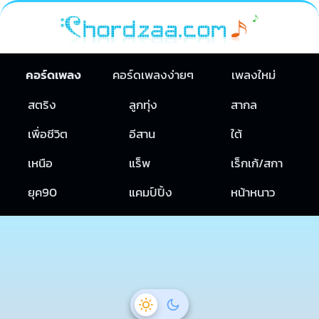
คอร์ดเพลง
คอร์ดเพลงง่ายๆ
เพลงใหม่
สตริง
ลูกทุ่ง
สากล
เพื่อชีวิต
อีสาน
ใต้
เหนือ
แร็พ
เร็กเก้/สกา
ยุค90
แคมป์ปิ้ง
หน้าหนาว