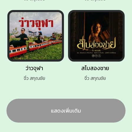
ว่าวจุฬา
สไบสองชาย
จิ๋ว สกุณชัย
จิ๋ว สกุณชัย
แสดงเพิ่มเติม