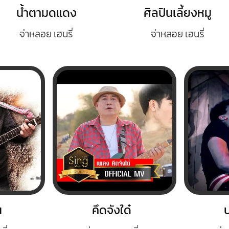
น้ำตามดแดง
ศิลปินเลี้ยงหมู
จ่าหลอย เฮนรี่
จ่าหลอย เฮนรี่
น
คึดจังใด๋
บ