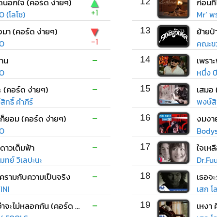
▲
ิดนอกใจ (คอร์ด ง่ายๆ)
12
+1
O (โลโซ)
Mr’ พร
▼
่งมา (คอร์ด ง่ายๆ)
13
ย้ายป่
-1
O
คณะขว
-
าน
14
เพราะพ
O
หนึ่ง 
-
 (คอร์ด ง่ายๆ)
15
เสมอ 
ิทธิ์ คำภีร์
พงษ์สิท
-
ก็ยอม (คอร์ด ง่ายๆ)
16
งมงา
O
Bodys
-
ี่ดาวเต็มฟ้า
17
ใจเหล
มทย์ วิเลปะนะ
Dr.Fu
-
ีครามกับความเป็นจริง
18
เธอจะร
INI
เสก โ
-
ไหนว่าจะไม่หลอกกัน (คอร์ด ง่ายๆ)
19