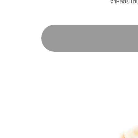
จ่าหลอย เฮนร