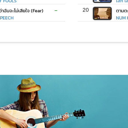
LY FOOLS
เสก โ
-
ว่าฉันจะไม่เสียใจ (Fear)
20
ตามตะ
PEECH
NUM K