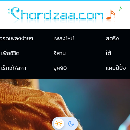
อร์ดเพลงง่ายๆ
เพลงใหม่
สตริง
เพื่อชีวิต
อีสาน
ใต้
เร็กเก้/สกา
ยุค90
แคมป์ปิ้ง