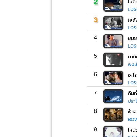
2
ไม่ค
LOS
3
ใจสั
LOS
4
ซมซ
LOS
5
มานะ
พงษ์ส
6
อะไร
LOS
7
คืนท
ปราโ
8
ฟ้าส
BOV
9