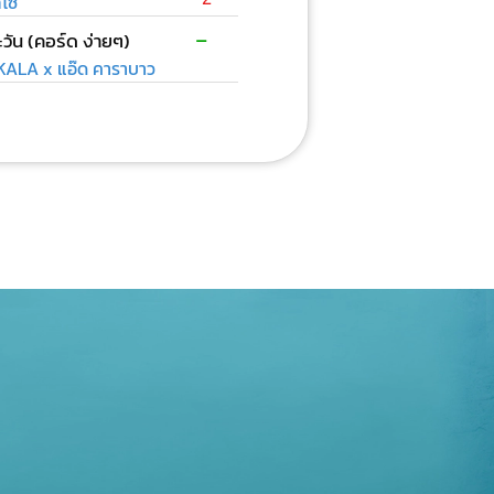
ลโซ
-
วัน (คอร์ด ง่ายๆ)
ALA x แอ๊ด คาราบาว