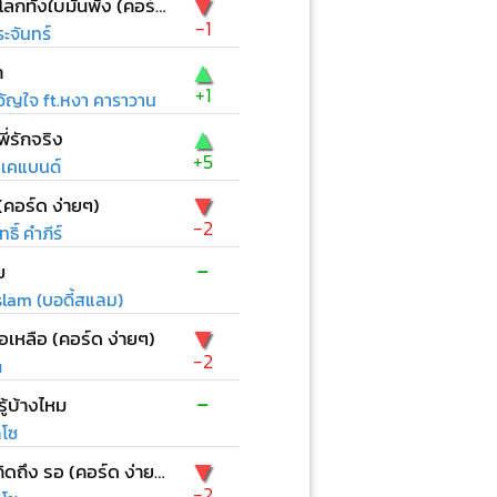
▼
ก่อนที่โลกทั้งใบมันพัง (คอร์ด ง่ายๆ)
-1
ะจันทร์
▲
า
+1
ัญใจ ft.หงา คาราวาน
▲
ี่รักจริง
+5
บีเคแบนด์
▼
(คอร์ด ง่ายๆ)
-2
ธิ์ คำภีร์
-
ย
lam (บอดี้สแลม)
▼
ือเหลือ (คอร์ด ง่ายๆ)
-2
u
-
ู้บ้างไหม
ลโซ
▼
เหงา คิดถึง รอ (คอร์ด ง่ายๆ)
-2