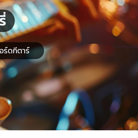
่
ร์ดกีตาร์