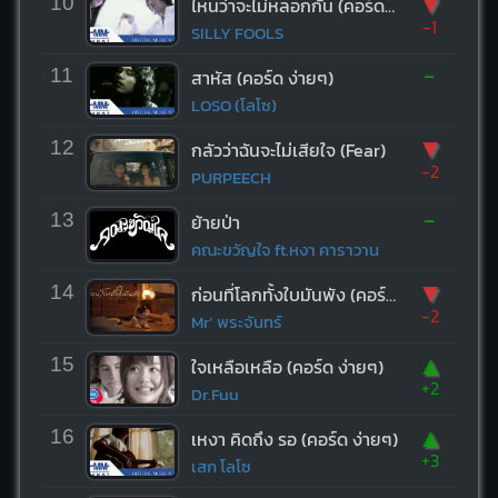
▼
10
ไหนว่าจะไม่หลอกกัน (คอร์ด ง่ายๆ)
-1
SILLY FOOLS
-
11
สาหัส (คอร์ด ง่ายๆ)
LOSO (โลโซ)
▼
12
กลัวว่าฉันจะไม่เสียใจ (Fear)
-2
PURPEECH
-
13
ย้ายป่า
คณะขวัญใจ ft.หงา คาราวาน
▼
14
ก่อนที่โลกทั้งใบมันพัง (คอร์ด ง่ายๆ)
-2
Mr’ พระจันทร์
▲
15
ใจเหลือเหลือ (คอร์ด ง่ายๆ)
+2
Dr.Fuu
▲
16
เหงา คิดถึง รอ (คอร์ด ง่ายๆ)
+3
เสก โลโซ