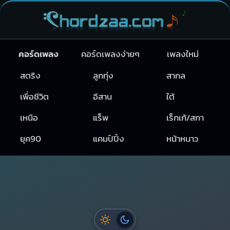
คอร์ดเพลง
คอร์ดเพลงง่ายๆ
เพลงใหม่
สตริง
ลูกทุ่ง
สากล
เพื่อชีวิต
อีสาน
ใต้
เหนือ
แร็พ
เร็กเก้/สกา
ยุค90
แคมป์ปิ้ง
หน้าหนาว