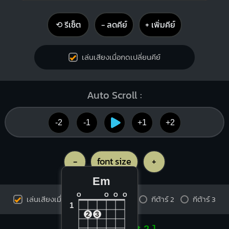
⟲ รีเซ็ต
− ลดคีย์
+ เพิ่มคีย์
เล่นเสียงเมื่อกดเปลี่ยนคีย์
Auto Scroll :
-2
-1
+1
+2
-
font size
+
Em
O
O
O
O
เล่นเสียงเมื่อกดคอร์ด
กีต้าร์ 1
กีต้าร์ 2
กีต้าร์ 3
1
2
3
[ Capo on fret 2 ]