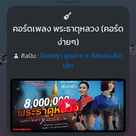
คอร์ดเพลง พระธาตุหลวง (คอร์ด
ง่ายๆ)
จินตหรา พูนลาภ x สิลิพอน สีปะ
ศิลปิน :
เสิด