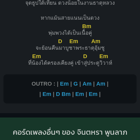
จุดธูปใต้เที
ยน ดวงน้อยในงานธาตุหลวง
หากแม้นสายแนนเป็นดวง
Bm
พุ่มพวงได้เป็นเนื้
อคู่
D
Em
Am
จะย้อนคืน
มาบูช
าพระธาตุ
อุ้มชู
Em
D
Em
ที่น้
องได้ครองเคียงคู่ เข้า
สู่ประตูวิ
วาห์
OUTRO : |
Em
|
G
|
Am
|
Am
|
|
Em
|
D
Bm
|
Em
|
Em
|
คอร์ดเพลงอื่นๆ ของ จินตหรา พูนลาภ