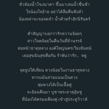
ทั่วท้องน้ำโขงนาคา ขึ้นมาเล่นน้ำชื่นช่ำ
ใจน้องใจอ้าย อย่าได้ลืมคืนฟังลำ
น้องหล่าจะขอจดจำ น้ำคำพร่ำฮักนิรันดร์
คำสัญญาบอกว่ารักหวานจ้อยๆ
สาวใจคล้อยในคืนวันที่จำนรรจ์
ต่อหน้าธาตุหลวง องค์ใหญ่นครเวียงจันทน์
เธอสุขฉันสุขคือกัน รำพันว่ารัก.. พธู
จุดธูปใต้เทียน ดวงน้อยในงานธาตุหลวง
หากแม้นสายแนนเป็นดวง
พุ่มพวงได้เป็นเนื้อคู่
จะย้อนคืนมา บูชาพระธาตุอุ้มชู
ที่น้องได้ครองเคียงคู่ เข้าสู่ประตูวิวาห์