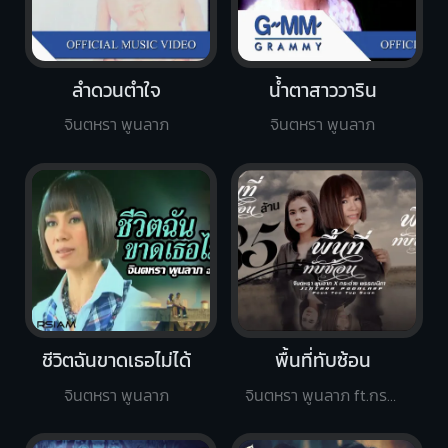
ลำดวนตำใจ
น้ำตาสาววาริน
จินตหรา พูนลาภ
จินตหรา พูนลาภ
ชีวิตฉันขาดเธอไม่ได้
พื้นที่ทับซ้อน
จินตหรา พูนลาภ
จินตหรา พูนลาภ ft.กระต่าย พรรณนิภา