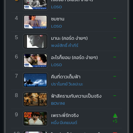
LOSO
-
4
ซมซาน
LOSO
-
5
มานะ (คอร์ด ง่ายๆ)
พงษ์สิทธิ์ คำภีร์
-
6
อะไรก็ยอม (คอร์ด ง่ายๆ)
LOSO
-
7
คืนที่ดาวเต็มฟ้า
ปราโมทย์ วิเลปะนะ
-
8
ฟ้าสีครามกับความเป็นจริง
BOVINI
▲
9
เพราะพี่รักจริง
+5
หนึ่ง บีเคแบนด์