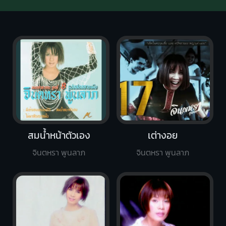
สมน้ำหน้าตัวเอง
เต่างอย
จินตหรา พูนลาภ
จินตหรา พูนลาภ