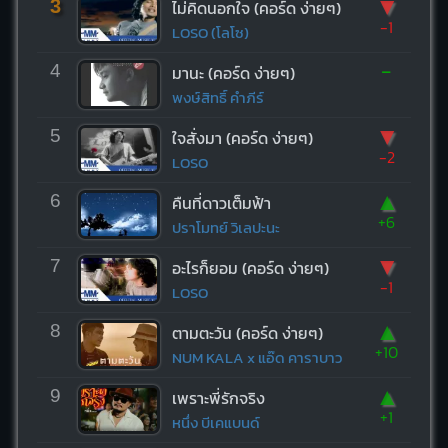
▼
3
ไม่คิดนอกใจ (คอร์ด ง่ายๆ)
-1
LOSO (โลโซ)
-
4
มานะ (คอร์ด ง่ายๆ)
พงษ์สิทธิ์ คำภีร์
▼
5
ใจสั่งมา (คอร์ด ง่ายๆ)
-2
LOSO
▲
6
คืนที่ดาวเต็มฟ้า
+6
ปราโมทย์ วิเลปะนะ
▼
7
อะไรก็ยอม (คอร์ด ง่ายๆ)
-1
LOSO
▲
8
ตามตะวัน (คอร์ด ง่ายๆ)
+10
NUM KALA x แอ๊ด คาราบาว
▲
9
เพราะพี่รักจริง
+1
หนึ่ง บีเคแบนด์