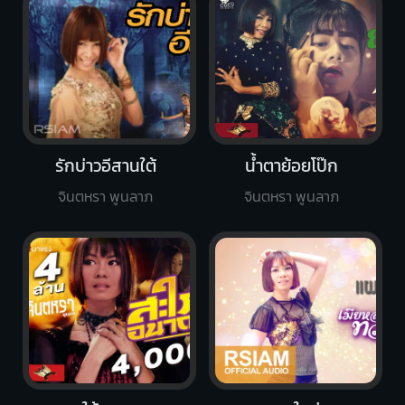
รักบ่าวอีสานใต้
น้ำตาย้อยโป๊ก
จินตหรา พูนลาภ
จินตหรา พูนลาภ