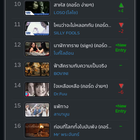
▲
10
สาหัส (คอร์ด ง่ายๆ)
+4
LOSO (โลโซ)
▼
11
ไหนว่าจะไม่หลอกกัน (คอร์ด ง่ายๆ)
-2
SILLY FOOLS
+New
12
นาฬิกาทราย (sign) (คอร์ด ง่ายๆ)
Entry
โบกี้ไลอ้อน
-
13
ฟ้าสีครามกับความเป็นจริง
BOVINI
▼
14
ใจเหลือเหลือ (คอร์ด ง่ายๆ)
-6
Dr.Fuu
+New
15
แพ้ทาง
Entry
ลาบานูน
-
16
ก่อนที่โลกทั้งใบมันพัง (คอร์ด ง่ายๆ)
Mr’ พระจันทร์