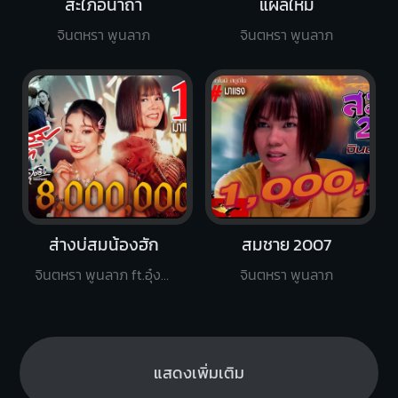
สะใภ้อนาถา
แผลใหม่
จินตหรา พูนลาภ
จินตหรา พูนลาภ
ส่างบ่สมน้องฮัก
สมชาย 2007
จินตหรา พูนลาภ ft.อุ๋งอิ๋ง เพชรบ้านแพง
จินตหรา พูนลาภ
แสดงเพิ่มเติม