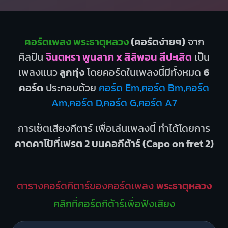
คอร์ดเพลง พระธาตุหลวง
(คอร์ดง่ายๆ)
จาก
ศิลปิน
จินตหรา พูนลาภ x สิลิพอน สีปะเสิด
เป็น
เพลงแนว
ลูกทุ่ง
โดยคอร์ดในเพลงนี้มีทั้งหมด
6
คอร์ด
ประกอบด้วย
คอร์ด Em,คอร์ด Bm,คอร์ด
Am,คอร์ด D,คอร์ด G,คอร์ด A7
การเซ็ตเสียงกีตาร์ เพื่อเล่นเพลงนี้ ทำได้โดยการ
คาดคาโป้ที่เฟรต 2 บนคอกีต้าร์ (Capo on fret 2)
ตารางคอร์ดกีตาร์ของคอร์ดเพลง
พระธาตุหลวง
คลิกที่คอร์ดกีต้าร์เพื่อฟังเสียง