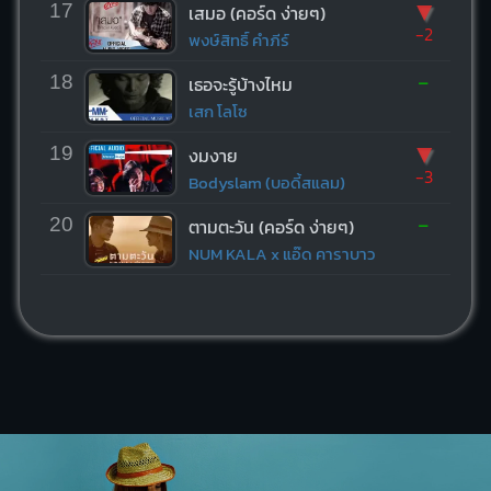
▼
17
เสมอ (คอร์ด ง่ายๆ)
-2
พงษ์สิทธิ์ คำภีร์
-
18
เธอจะรู้บ้างไหม
เสก โลโซ
▼
19
งมงาย
-3
Bodyslam (บอดี้สแลม)
-
20
ตามตะวัน (คอร์ด ง่ายๆ)
NUM KALA x แอ๊ด คาราบาว