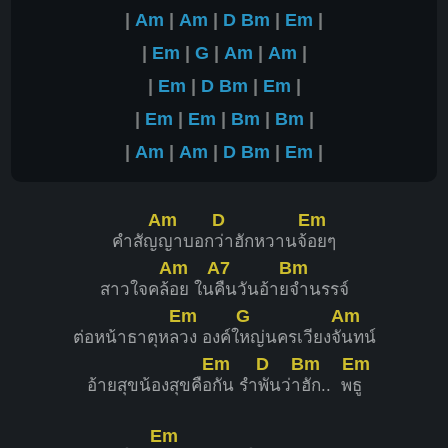
|
Am
|
Am
|
D
Bm
|
Em
|
|
Em
|
G
|
Am
|
Am
|
|
Em
|
D
Bm
|
Em
|
|
Em
|
Em
|
Bm
|
Bm
|
|
Am
|
Am
|
D
Bm
|
Em
|
Am
D
Em
คำสัญ
ญาบอก
ว่าฮักหวานจ้
อยๆ
Am
A7
Bm
สาวใจคล้
อย ใน
คืนวันอ้าย
จำนรรจ์
Em
G
Am
ต่อหน้าธาตุหล
วง องค์ใ
หญ่นครเวียงจั
นทน์
Em
D
Bm
Em
อ้ายสุขน้องสุขคือ
กัน รำ
พันว่า
ฮัก.. พ
ธู
Em