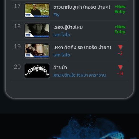
+New
17
ชาวนากับงูเห่า (คอร์ด ง่ายๆ)
Entry
Fly
+New
18
เธอจะรู้บ้างไหม
Entry
เสก โลโซ
▼
19
เหงา คิดถึง รอ (คอร์ด ง่ายๆ)
-2
เสก โลโซ
▼
20
ย้ายป่า
-13
คณะขวัญใจ ft.หงา คาราวาน