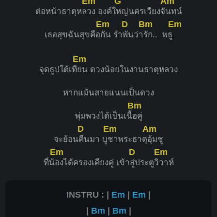
Em
G
Am
ต่อหน้าธาตุหล
วง องค์ใ
หญ่นครเวียงจั
นทน์
Em
D
Bm
Em
เธอสุขฉันสุขคือ
กัน รำ
พันว่า
รัก.. พธู
Em
จุดธูปใต้เที
ยน ดวงน้อยในงานธาตุหลวง
หากแม้นสายแนนเป็นดวง
Bm
พุ่มพวงได้เป็นเนื้
อคู่
D
Em
Am
จะย้อน
คืนมา บู
ชาพระธาตุ
อุ้มชู
Em
D
Em
ที่น้
องได้ครองเคียงคู่ เข้า
สู่ประตูวิ
วาห์
INSTRU : |
Em
|
Em
|
|
Bm
|
Bm
|