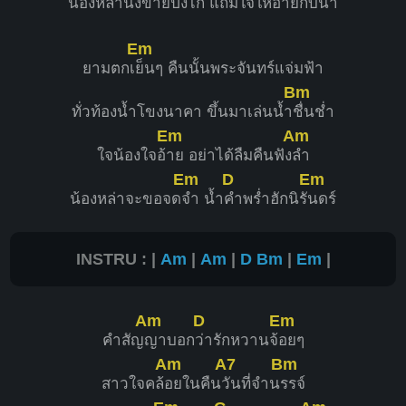
น้องหล่านั่งขายปิ้ง
ไก่ แถมใ
จให้อ้ายกับ
น้ำ
Em
ยามตกเ
ย็นๆ คืนนั้นพระจันทร์แจ่มฟ้า
Bm
ทั่วท้องน้ำโขงนาคา ขึ้นมาเล่นน้ำ
ชื่นช่ำ
Em
Am
ใจน้องใจอ้
าย อย่าได้ลืมคืนฟัง
ลำ
Em
D
Em
น้องหล่าจะขอจด
จำ น้ำ
คำพร่ำฮักนิรั
นดร์
INSTRU : |
Am
|
Am
|
D
Bm
|
Em
|
Am
D
Em
คำสัญ
ญาบอก
ว่ารักหวานจ้
อยๆ
Am
A7
Bm
สาวใจคล้
อยในคืน
วันที่จำน
รรจ์