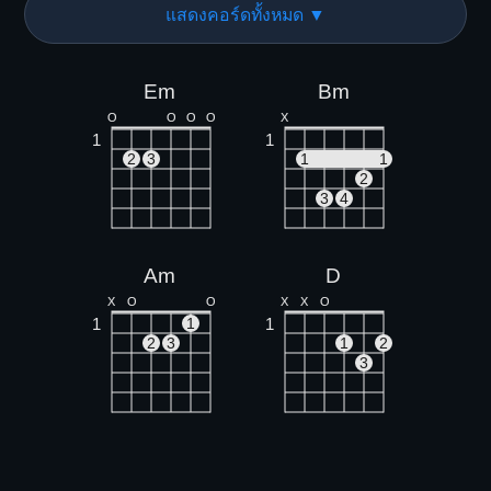
แสดงคอร์ดทั้งหมด ▼
Em
Bm
O
O
O
O
X
1
1
2
3
1
1
2
3
4
Am
D
X
O
O
X
X
O
1
1
1
2
3
1
2
3
G
A7
O
O
O
X
O
O
O