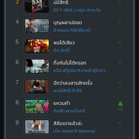
-
3
บ่มีสิทธิ์
ธีร์ T-REX x หยุด สาละวัน
-
4
บุญผลาบ่ฮอด
อ้ายแมน ภิสิทธิ์พงษ์
-
5
พอได้เสียว
ดิด คิตตี้
-
6
ทิ้งกันไม่ได้หรอก
แจ๊ส สปุ๊กนิค ft.เกมส์ สุจิตรา
-
7
นึกว่าสงสารสักครั้ง
พงษ์สิทธิ์ คำภีร์
▲
8
แหวนคำ
+2
ต้นฮัก พรมจันทร์
-
9
สิลืมเขาแล้วล่ะ
เน็ค นฤพล ft.Wanmai