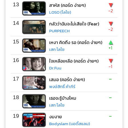
▼
13
สาหัส (คอร์ด ง่ายๆ)
-2
LOSO (โลโซ)
▼
14
กลัวว่าฉันจะไม่เสียใจ (Fear)
-2
PURPEECH
▲
15
เหงา คิดถึง รอ (คอร์ด ง่ายๆ)
+1
เสก โลโซ
▼
16
ใจเหลือเหลือ (คอร์ด ง่ายๆ)
-1
Dr.Fuu
-
17
เสมอ (คอร์ด ง่ายๆ)
พงษ์สิทธิ์ คำภีร์
-
18
เธอจะรู้บ้างไหม
เสก โลโซ
-
19
งมงาย
Bodyslam (บอดี้สแลม)