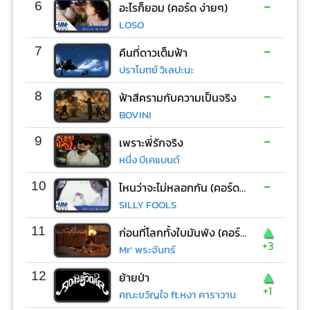
-
6
อะไรก็ยอม (คอร์ด ง่ายๆ)
LOSO
-
7
คืนที่ดาวเต็มฟ้า
ปราโมทย์ วิเลปะนะ
-
8
ฟ้าสีครามกับความเป็นจริง
BOVINI
-
9
เพราะพี่รักจริง
หนึ่ง บีเคแบนด์
-
10
ไหนว่าจะไม่หลอกกัน (คอร์ด ง่ายๆ)
SILLY FOOLS
▲
11
ก่อนที่โลกทั้งใบมันพัง (คอร์ด ง่ายๆ)
+3
Mr’ พระจันทร์
▲
12
ย้ายป่า
+1
คณะขวัญใจ ft.หงา คาราวาน