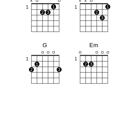
X
O
O
X
X
O
1
1
1
1
2
3
2
3
G
Em
O
O
O
O
O
O
O
1
1
1
2
3
2
3
C
X
O
O
1
1
2
3