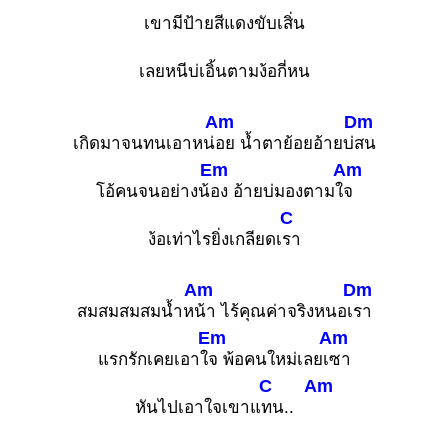
เขามีป้ายสีแดงขับเสิ่น
เลยหนีบ่เอิ้นตามง้อกี่หน
Am
Dm
เกิดมาจนทนเอาหน่
อย น้ำตาย้อยอ้ายบ่
สน
Em
Am
โอ้คนจนอย่างน้
อง อ้ายบ่มองตามใ
จ
C
ง้อเท่าไรยิ่งเกลียดเ
รา
Am
Dm
สมสมสมสมน้ำห
น้า ไร้คุณค่าจริงหนอเ
รา
Em
Am
แรกรักเคยเอาใ
จ พ้อคนใหม่เลยเ
ซา
C
Am
หันไปเอาใจเขาแ
ทน..