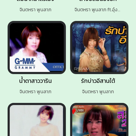
จินตหรา พูนลาภ
จินตหรา พูนลาภ ft.อุ๋งอิ๋ง เพชรบ้านแพง
น้ำตาสาววาริน
รักบ่าวอีสานใต้
จินตหรา พูนลาภ
จินตหรา พูนลาภ