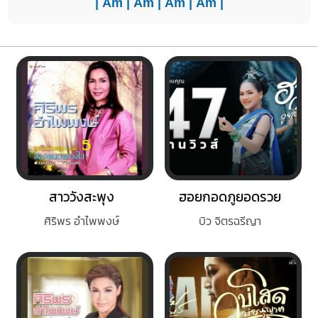
|
Am
|
Am
|
Am
|
Am
|
สาววังสะพุง
ฮอยกอดภูยอดรวย
ศิริพร อำไพพงษ์
บิว จิตรฉรีญา