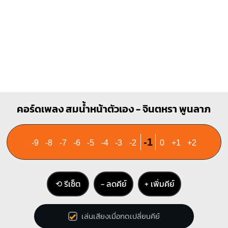
คอร์ดเพลง สมน้ำหน้าตัวเอง - จินตหรา พูนลาภ
-1
-9
-8
-7
-6
-5
-4
-3
-2
0
+1
+2
⟲ รีเซ็ต
− ลดคีย์
+ เพิ่มคีย์
เล่นเสียงเมื่อกดเปลี่ยนคีย์