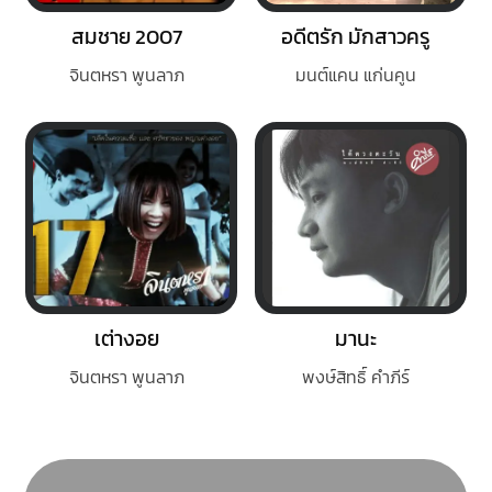
สมชาย 2007
อดีตรัก มักสาวครู
จินตหรา พูนลาภ
มนต์แคน แก่นคูน
เต่างอย
มานะ
จินตหรา พูนลาภ
พงษ์สิทธิ์ คำภีร์