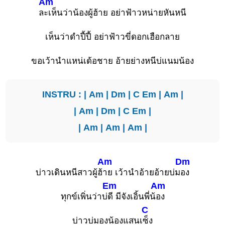
Am
ล
ะเห็นว่าน้องผู้ฮ้าย อย่าฟ้าวหน่ายหันหนี
เห็นว่าดำปี้ปี้ อย่าฟ้าวขี่ดอกเฮือกลาย
ขอเว้านำแหน่เด้อชาย อ้ายย่างหนีบ่แนมน้อง
INSTRU : |
Am
|
Dm
|
C
Em
|
Am
|
|
Am
|
Dm
|
C
Em
|
|
Am
|
Am
|
Am
|
Am
Dm
บ่าวเดินหนีสาวผู้ฮ้
าย เว้านำอ้ายอ้ายบ่ม
อง
Em
Am
ทุกข์เพิ่นว่าบ่
ดี มีจังเอิ้นพี่น้
อง
C
บ่าวบ่มองน้องแสนเ
ซ็ง