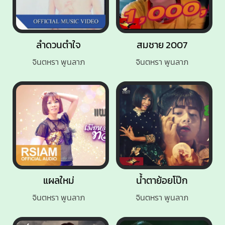
ลำดวนตำใจ
สมชาย 2007
จินตหรา พูนลาภ
จินตหรา พูนลาภ
แผลใหม่
น้ำตาย้อยโป๊ก
จินตหรา พูนลาภ
จินตหรา พูนลาภ