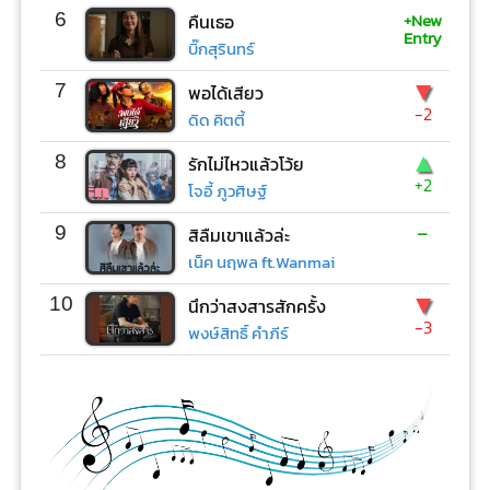
+New
6
คืนเธอ
Entry
บิ๊กสุรินทร์
▼
7
พอได้เสียว
-2
ดิด คิตตี้
▲
8
รักไม่ไหวแล้วโว้ย
+2
โจอี้ ภูวศิษฐ์
-
9
สิลืมเขาแล้วล่ะ
เน็ค นฤพล ft.Wanmai
▼
10
นึกว่าสงสารสักครั้ง
-3
พงษ์สิทธิ์ คำภีร์