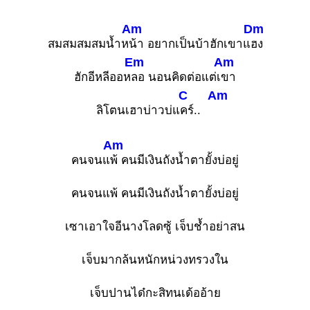
Am
Dm
สมสมสมสมน้ำห
น้า อยากเป็นบ้าฮักเขาแ
ฮง
Em
Am
ฮักอีหลีออห
ลอ นอนคิดต่อแต่เ
ขา
C
Am
ลิโตนเฮาบ่าวบ่แ
คร์..
Am
คนจนแ
พ้ คนมีเงินถังน้ำตายั้งบ่อยู่
คนจนแพ้ คนมีเงินถังน้ำตายั้งบ่อยู่
เซาเอาใจอีนางโลดซู้ เจ็บช้ำอย่าสน
เจ็บมากล้นหนักหน่วงทรวงใน
เจ็บปานได๋กะสิทนเด้ออ้าย