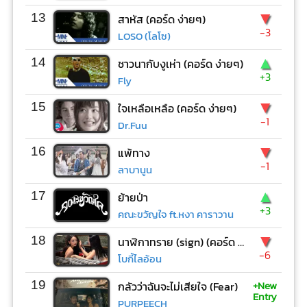
▼
13
สาหัส (คอร์ด ง่ายๆ)
-3
LOSO (โลโซ)
▲
14
ชาวนากับงูเห่า (คอร์ด ง่ายๆ)
+3
Fly
▼
15
ใจเหลือเหลือ (คอร์ด ง่ายๆ)
-1
Dr.Fuu
▼
16
แพ้ทาง
-1
ลาบานูน
▲
17
ย้ายป่า
+3
คณะขวัญใจ ft.หงา คาราวาน
▼
18
นาฬิกาทราย (sign) (คอร์ด ง่ายๆ)
-6
โบกี้ไลอ้อน
+New
19
กลัวว่าฉันจะไม่เสียใจ (Fear)
Entry
PURPEECH