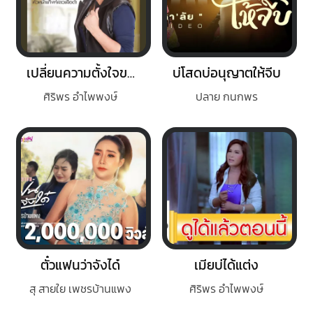
เปลี่ยนความตั้งใจของน้องได้บ่
บ่โสดบ่อนุญาตให้จีบ
ศิริพร อำไพพงษ์
ปลาย กนกพร
ตั๋วแฟนว่าจังได๋
เมียบ่ได้แต่ง
สุ สายใย เพชรบ้านแพง
ศิริพร อำไพพงษ์