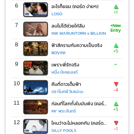
▲
6
อะไรก็ยอม (คอร์ด ง่ายๆ)
+1
LOSO
+New
7
ลบไม่ได้ช่วยให้ลืม
Entry
INK WARUNTORN x BILLKIN
▲
8
ฟ้าสีครามกับความเป็นจริง
+5
BOVINI
-
9
เพราะพี่รักจริง
หนึ่ง บีเคแบนด์
▼
10
คืนที่ดาวเต็มฟ้า
-4
ปราโมทย์ วิเลปะนะ
▲
11
ก่อนที่โลกทั้งใบมันพัง (คอร์ด ง่ายๆ)
+5
Mr’ พระจันทร์
▼
12
ไหนว่าจะไม่หลอกกัน (คอร์ด ง่ายๆ)
-1
SILLY FOOLS