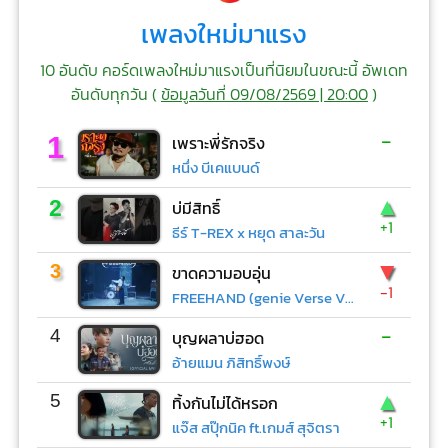
เพลงใหม่มาแรง
10 อันดับ คอร์ดเพลงใหม่มาแรงเป็นที่นิยมในขณะนี้ อัพเดท
อันดับทุกวัน (
ข้อมูลวันที่ 09/08/2569 | 20:00
)
-
1
เพราะพี่รักจริง
หนึ่ง บีเคแบนด์
▲
2
บ่มีสิทธิ์
+1
ธีร์ T-REX x หยุด สาละวัน
▼
3
ขาดความอบอุ่น
-1
FREEHAND (genie Verse Vol.1)
-
4
บุญผลาบ่ฮอด
อ้ายแมน ภิสิทธิ์พงษ์
▲
5
ทิ้งกันไม่ได้หรอก
+1
แจ๊ส สปุ๊กนิค ft.เกมส์ สุจิตรา