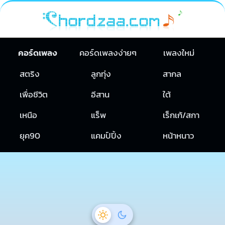
คอร์ดเพลง
คอร์ดเพลงง่ายๆ
เพลงใหม่
สตริง
ลูกทุ่ง
สากล
เพื่อชีวิต
อีสาน
ใต้
เหนือ
แร็พ
เร็กเก้/สกา
ยุค90
แคมป์ปิ้ง
หน้าหนาว