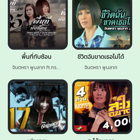
พื้นที่ทับซ้อน
ชีวิตฉันขาดเธอไม่ได้
จินตหรา พูนลาภ ft.กระต่าย พรรณนิภา
จินตหรา พูนลาภ