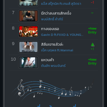
-1
แจ๊ส สปุ๊กนิค ft.เกมส์ สุจิตรา
-
7
นึกว่าสงสารสักครั้ง
พงษ์สิทธิ์ คำภีร์
+New
8
ทางของเธอ
Entry
Gavin D ft.FIIXD & YOUNGOHM
▲
9
สิลืมเขาแล้วล่ะ
+1
เน็ค นฤพล ft.Wanmai
+New
10
แหวนคำ
Entry
ต้นฮัก พรมจันทร์