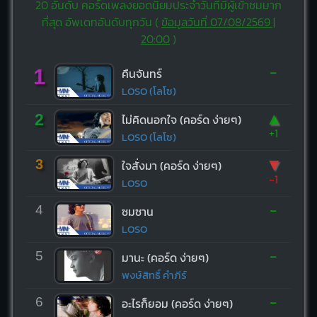
20 อันดับ คอร์ดเพลงยอดนิยมประจำวันที่มีผู้เข้าชมมาก
ที่สุด อัพเดทอันดับทุกวัน (
ข้อมูลวันที่ 07/08/2569 |
20:00
)
-
1
คืนจันทร์
LOSO (โลโซ)
▲
2
ไม่คิดนอกใจ (คอร์ด ง่ายๆ)
+1
LOSO (โลโซ)
▼
3
ใจสั่งมา (คอร์ด ง่ายๆ)
-1
LOSO
-
4
ซมซาน
LOSO
-
5
มานะ (คอร์ด ง่ายๆ)
พงษ์สิทธิ์ คำภีร์
-
6
อะไรก็ยอม (คอร์ด ง่ายๆ)