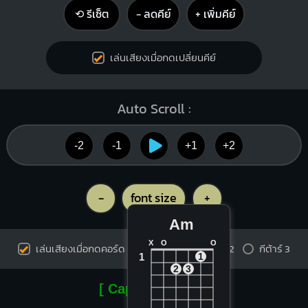
⟲ รีเซ็ต
− ลดคีย์
+ เพิ่มคีย์
เล่นเสียงเมื่อกดเปลี่ยนคีย์
Auto Scroll :
-2
-1
+1
+2
-
font size
+
Am
X
O
O
เล่นเสียงเมื่อกดคอร์ด
กีต้าร์ 1
กีต้าร์ 2
กีต้าร์ 3
1
1
2
3
[ Capo on fret 4 ]