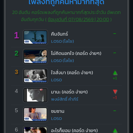
เพลงที่ถูกค้นหามากที่สุด
20 อันดับ คอร์ดเพลงที่ถูกค้นหามากที่สุดประจำวัน อัพเดท
อันดับทุกวัน (
ข้อมูลวันที่ 07/08/2569 | 20:00
)
-
1
คืนจันทร์
LOSO (โลโซ)
-
2
ไม่คิดนอกใจ (คอร์ด ง่ายๆ)
LOSO (โลโซ)
▲
3
ใจสั่งมา (คอร์ด ง่ายๆ)
+1
LOSO
▼
4
มานะ (คอร์ด ง่ายๆ)
-1
พงษ์สิทธิ์ คำภีร์
-
5
ซมซาน
LOSO
▲
6
อะไรก็ยอม (คอร์ด ง่ายๆ)