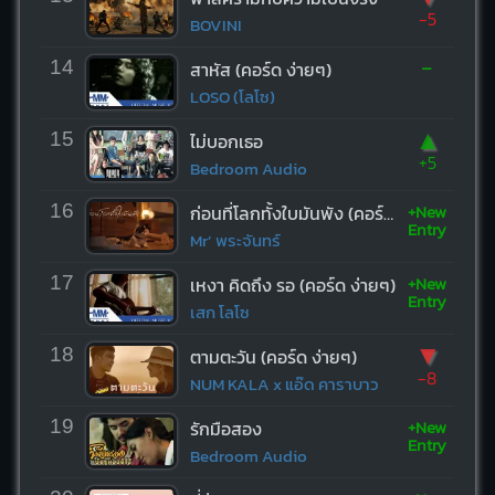
-5
BOVINI
-
14
สาหัส (คอร์ด ง่ายๆ)
LOSO (โลโซ)
▲
15
ไม่บอกเธอ
+5
Bedroom Audio
+New
16
ก่อนที่โลกทั้งใบมันพัง (คอร์ด ง่ายๆ)
Entry
Mr’ พระจันทร์
+New
17
เหงา คิดถึง รอ (คอร์ด ง่ายๆ)
Entry
เสก โลโซ
▼
18
ตามตะวัน (คอร์ด ง่ายๆ)
-8
NUM KALA x แอ๊ด คาราบาว
+New
19
รักมือสอง
Entry
Bedroom Audio