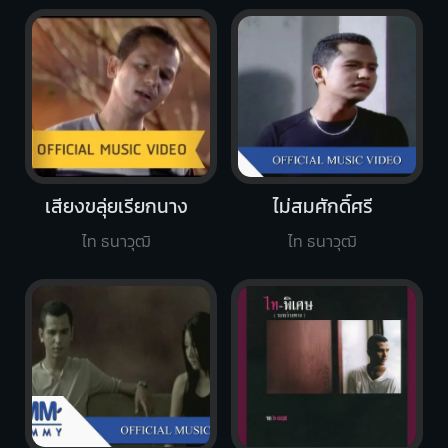
เสียงขลุ่ยเรียกนาง
ไม่สมศักดิ์ศรี
ไท ธนาวุฒิ
ไท ธนาวุฒิ