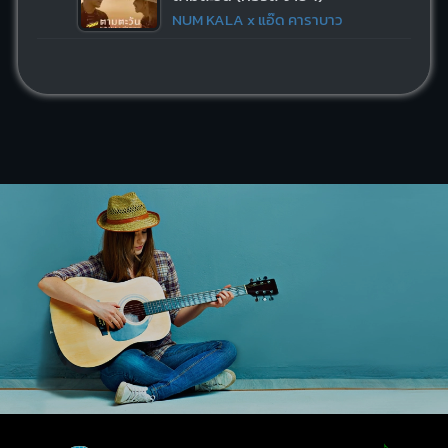
NUM KALA x แอ๊ด คาราบาว