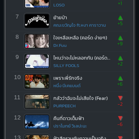
+1
LOSO
▲
7
ย้ายป่า
+5
คณะขวัญใจ ft.หงา คาราวาน
▲
8
ใจเหลือเหลือ (คอร์ด ง่ายๆ)
+9
Dr.Fuu
▲
9
ไหนว่าจะไม่หลอกกัน (คอร์ด ง่ายๆ)
+2
SILLY FOOLS
▲
10
เพราะพี่รักจริง
+6
หนึ่ง บีเคแบนด์
▼
11
กลัวว่าฉันจะไม่เสียใจ (Fear)
-2
PURPEECH
▼
12
คืนที่ดาวเต็มฟ้า
-6
ปราโมทย์ วิเลปะนะ
▼
13
ฟ้าสีครามกับความเป็นจริง