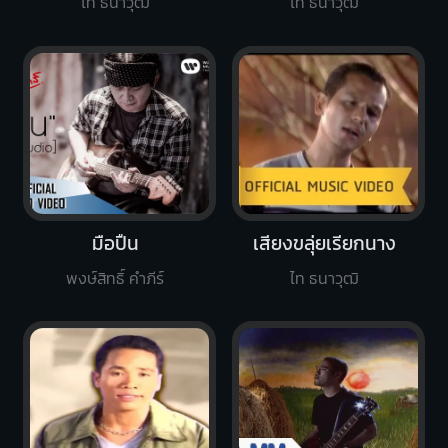
ไท ธนาวุฒิ
ไท ธนาวุฒิ
มือปืน
เสียงขลุ่ยเรียกนาง
พงษ์สิทธิ์ คำภีร์
ไท ธนาวุฒิ