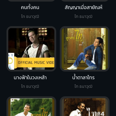
คนทั้งคน
สัญญาเมื่อสายัณห์
ไท ธนาวุฒิ
ไท ธนาวุฒิ
นางฟ้าในวงเหล้า
น้ำตาลาไทร
ไท ธนาวุฒิ
ไท ธนาวุฒิ