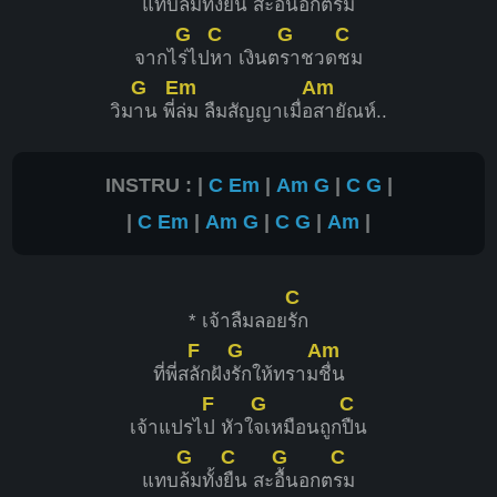
แทบ
ล้มทั้ง
ยืน สะ
อื้นอกต
รม
G
C
G
C
จากไ
ร่ไป
หา เงินต
ราชวด
ชม
G
Em
Am
วิม
าน พี่
ล่ม ลืมสัญญาเมื่อ
สายัณห์..
INSTRU : |
C
Em
|
Am
G
|
C
G
|
|
C
Em
|
Am
G
|
C
G
|
Am
|
C
* เจ้าลืมลอย
รัก
F
G
Am
ที่พี่ส
ลักฝัง
รักให้ทราม
ชื่น
F
G
C
เจ้าแปรไ
ป หัวใ
จเหมือนถูก
ปืน
G
C
G
C
แทบ
ล้มทั้ง
ยืน สะ
อื้นอกต
รม