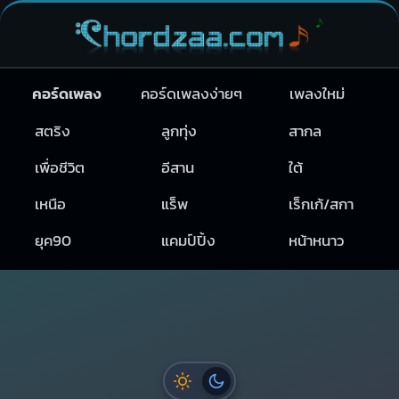
คอร์ดเพลง
คอร์ดเพลงง่ายๆ
เพลงใหม่
สตริง
ลูกทุ่ง
สากล
เพื่อชีวิต
อีสาน
ใต้
เหนือ
แร็พ
เร็กเก้/สกา
ยุค90
แคมป์ปิ้ง
หน้าหนาว