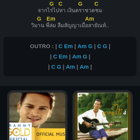
G
C
G
C
จากไ
ร่ไป
หา เงินต
ราชวด
ชม
G
Em
Am
วิม
าน พี่
ล่ม ลืมสัญญาเมื่อ
สายัณห์..
OUTRO : |
C
Em
|
Am
G
|
C
G
|
|
C
Em
|
Am
G
|
|
C
G
|
Am
|
Am
|