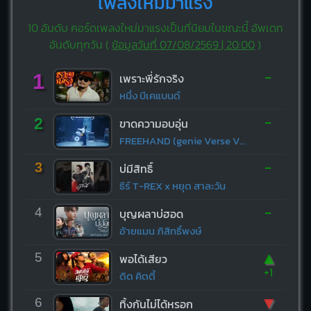
เพลงใหม่มาแรง
10 อันดับ คอร์ดเพลงใหม่มาแรงเป็นที่นิยมในขณะนี้ อัพเดท
อันดับทุกวัน (
ข้อมูลวันที่ 07/08/2569 | 20:00
)
-
1
เพราะพี่รักจริง
หนึ่ง บีเคแบนด์
-
2
ขาดความอบอุ่น
FREEHAND (genie Verse Vol.1)
-
3
บ่มีสิทธิ์
ธีร์ T-REX x หยุด สาละวัน
-
4
บุญผลาบ่ฮอด
อ้ายแมน ภิสิทธิ์พงษ์
▲
5
พอได้เสียว
+1
ดิด คิตตี้
▼
6
ทิ้งกันไม่ได้หรอก