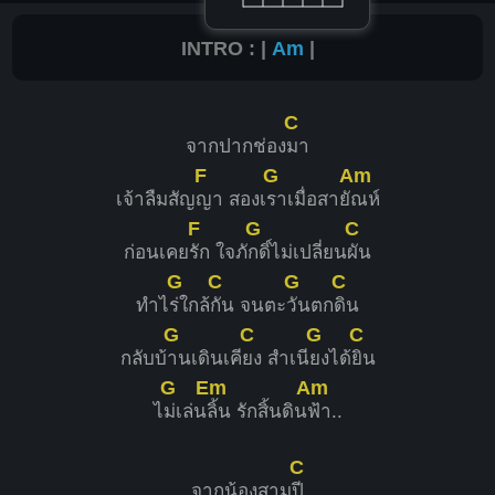
INTRO : |
Am
|
C
จากปากช่อง
มา
F
G
Am
เจ้าลืมสัญ
ญา สองเ
ราเมื่อสายั
ณห์
F
G
C
ก่อนเคย
รัก ใจภั
กดิ์ไม่เปลี่ยน
ผัน
G
C
G
C
ทำไ
ร่ใกล้
กัน จนตะ
วันตก
ดิน
G
C
G
C
กลับบ้
านเดินเคี
ยง สำเนี
ยงได้
ยิน
G
Em
Am
ไ
ม่เล่น
ลิ้น รักสิ้นดิน
ฟ้า..
C
จากน้องสาม
ปี