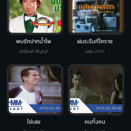
พบรักปากน้ำโพ
ฝนระรึมที่โคราช
สายัณห์ สัญญา
แสน นากา
ใช่เลย
คนทั้งคน