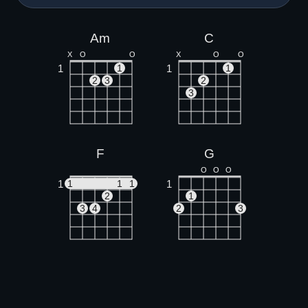
Am
C
X
O
O
X
O
O
1
1
1
1
2
3
2
3
F
G
O
O
O
1
1
1
1
1
2
1
3
4
2
3
Em
O
O
O
O
1