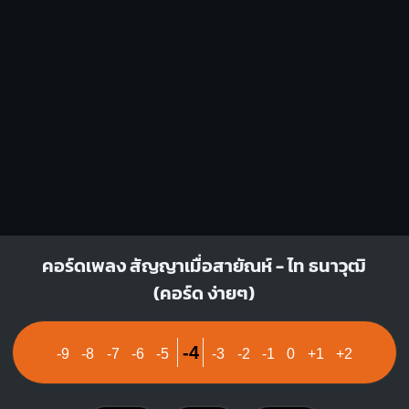
2
3
คอร์ดเพลง สัญญาเมื่อสายัณห์ - ไท ธนาวุฒิ
(คอร์ด ง่ายๆ)
-4
-9
-8
-7
-6
-5
-3
-2
-1
0
+1
+2