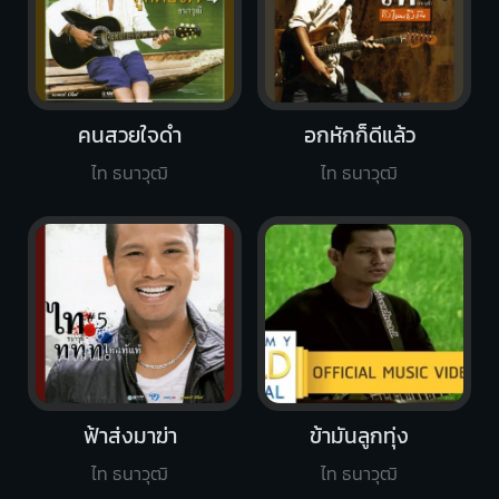
คนสวยใจดำ
อกหักก็ดีแล้ว
ไท ธนาวุฒิ
ไท ธนาวุฒิ
ฟ้าส่งมาฆ่า
ข้ามันลูกทุ่ง
ไท ธนาวุฒิ
ไท ธนาวุฒิ