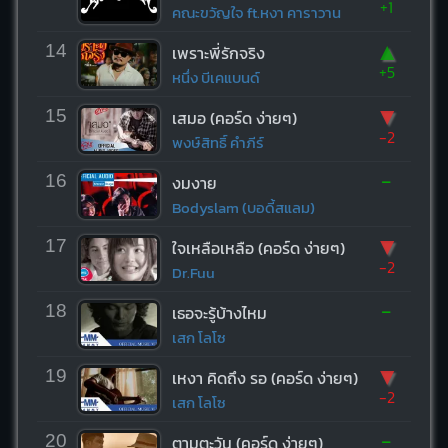
+1
คณะขวัญใจ ft.หงา คาราวาน
▲
14
เพราะพี่รักจริง
+5
หนึ่ง บีเคแบนด์
▼
15
เสมอ (คอร์ด ง่ายๆ)
-2
พงษ์สิทธิ์ คำภีร์
-
16
งมงาย
Bodyslam (บอดี้สแลม)
▼
17
ใจเหลือเหลือ (คอร์ด ง่ายๆ)
-2
Dr.Fuu
-
18
เธอจะรู้บ้างไหม
เสก โลโซ
▼
19
เหงา คิดถึง รอ (คอร์ด ง่ายๆ)
-2
เสก โลโซ
-
20
ตามตะวัน (คอร์ด ง่ายๆ)