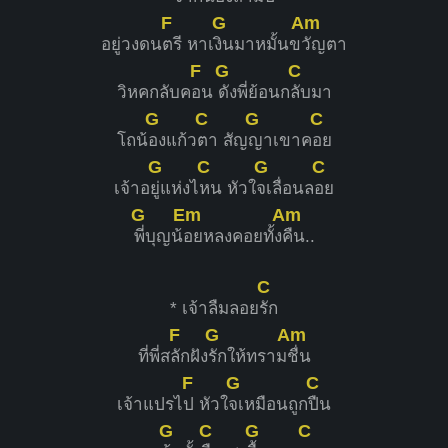
F
G
Am
อยู่วงดน
ตรี หาเ
งินมาหมั้นข
วัญตา
F
G
C
วิหคกลับค
อน
ดังพี่ย้อนก
ลับมา
G
C
G
C
โถน้
องแก้ว
ตา สัญ
ญาเขาค
อย
G
C
G
C
เจ้าอ
ยู่แห่งไ
หน หัวใ
จเลื่อนล
อย
G
Em
Am
พี่บุญน้
อยหลงคอยทั้ง
คืน..
C
* เจ้าลืมลอย
รัก
F
G
Am
ที่พี่ส
ลักฝัง
รักให้ทราม
ชื่น
F
G
C
เจ้าแปรไ
ป หัวใ
จเหมือนถูก
ปืน
G
C
G
C