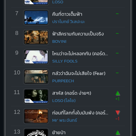
LOSO
-
7
คืนที่ดาวเต็มฟ้า
ปราโมทย์ วิเลปะนะ
-
8
ฟ้าสีครามกับความเป็นจริง
BOVINI
-
9
ไหนว่าจะไม่หลอกกัน (คอร์ด ง่ายๆ)
SILLY FOOLS
-
10
กลัวว่าฉันจะไม่เสียใจ (Fear)
PURPEECH
▲
11
สาหัส (คอร์ด ง่ายๆ)
+1
LOSO (โลโซ)
▼
12
ก่อนที่โลกทั้งใบมันพัง (คอร์ด ง่ายๆ)
-1
Mr’ พระจันทร์
▲
13
ย้ายป่า