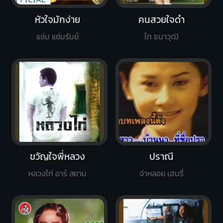
หัวใจมักง่าย
คนสวยใจดำ
แช่ม แช่มรัมย์
ไท ธนาวุฒิ
ขวัญใจพี่หลวง
ปราณี
หลวงไก่ อาร์ สยาม
จ่าหลอย เฮนรี่