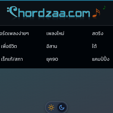
อร์ดเพลงง่ายๆ
เพลงใหม่
สตริง
เพื่อชีวิต
อีสาน
ใต้
เร็กเก้/สกา
ยุค90
แคมป์ปิ้ง