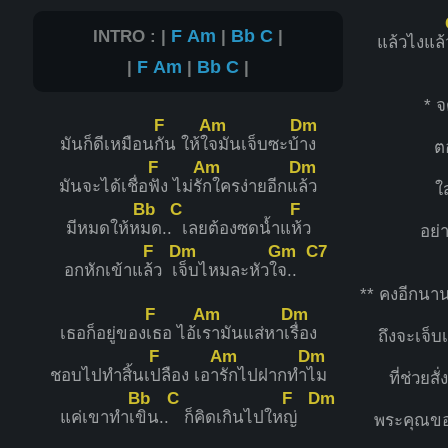
INTRO : |
F
Am
|
Bb
C
|
แล้วไงแล้
|
F
Am
|
Bb
C
|
* 
F
Am
Dm
มันก็ดีเหมือน
กัน ให้ใ
จมันเจ็บซะบ้
าง
ต
F
Am
Dm
มันจะได้เชื่อ
ฟัง ไม่รั
กใครง่ายอีกแ
ล้ว
ใส
Bb
C
F
มีหมดให้ห
มด..
เลยต้องซดน้ำแ
ห้ว
อย่า
F
Dm
Gm
C7
อกหักเข้าแ
ล้ว เ
จ็บไหมละหัวใ
จ..
** คงอีกนา
F
Am
Dm
เธอก็อยู่ของ
เธอ ไอ้เ
รามันแส่หาเ
รื่อง
ถึงจะเจ็บเ
F
Am
Dm
ชอบไปทำสิ้นเ
ปลือง เอา
รักไปฝากทำ
ไม
ที่ช่วยสั
Bb
C
F
Dm
แค่เขาทำเ
ขิน..
ก็คิดเกินไปให
ญ่
พระคุณขอ