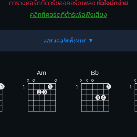
ตารางคอร์ดกีตาร์ของคอร์ดเพลง
หัวใจมักง่าย
คลิกที่คอร์ดกีต้าร์เพื่อฟังเสียง
แสดงคอร์ดทั้งหมด ▼
Am
Bb
X
O
O
X
X
O
X
1
1
1
1
1
1
2
3
3
4
Gm
C7