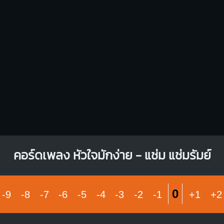
O
O
X
O
1
1
1
1
1
1
2
2
3
4
3
4
3
คอร์ดเพลง หัวใจมักง่าย - แช่ม แช่มรัมย์
0
-9
-8
-7
-6
-5
-4
-3
-2
-1
+1
+2