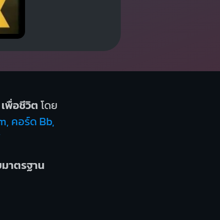
เพื่อชีวิต
โดย
m, คอร์ด Bb,
7
บบมาตรฐาน