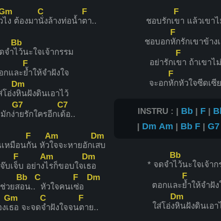
Gm
C
F
F
ว
ไง ต้องมา
นั่งล้างท่อน้ำ
ตา..
ชอบรักเ
ขา แล้วเขาไม
F
ชอบอก
หักรักเขาข้างเ
Bb
จดจำ
ไว้นะใจเจ้ากรรม
F
อย่ารักเ
ขา ถ้าเขาไม่
F
อกและ
ย้ำให้จำฝังใจ
F
จะอก
หักหัวใจซีดเซีย
Dm
่โอ่ง
หินฝังดินเอาไว้
G7
C7
INSTRU : |
Bb
|
F
|
B
มักง่
ายรักใครอีกเ
ด้อ..
|
Dm
Am
|
Bb
F
|
G7
F
Am
Dm
นเหมือน
กัน หัว
ใจจะหายอักเ
สบ
Bb
F
Am
Dm
* จดจำ
ไว้นะใจเจ้าก
จ๊บเ
จ็บ อย่าง
ไรก็ขอบใจเ
ธอ
F
Bb
C
F
Dm
ตอกและ
ย้ำให้จำฝัง
่งช่วยส
อน..
หัวใจคนเ
ซ่อ
Dm
Gm
C
F
ใส่โอ่ง
หินฝังดินเอาไ
งเ
ธอ จะจด
จำฝังใจจน
ตาย..