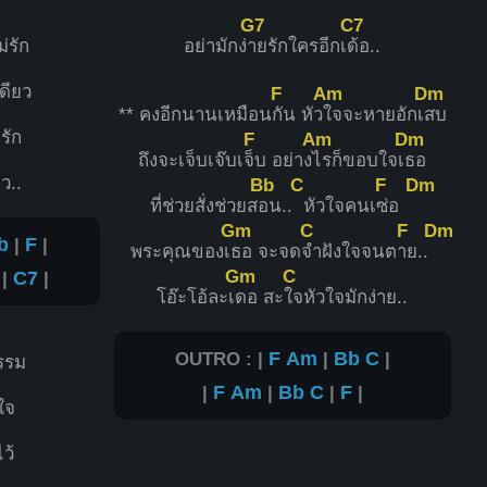
G7
C7
่รัก
อย่ามักง่
ายรักใครอีกเ
ด้อ..
ดียว
F
Am
Dm
** คงอีกนานเหมือน
กัน หัว
ใจจะหายอักเ
สบ
รัก
F
Am
Dm
ถึงจะเจ็บเจ๊บเ
จ็บ อย่าง
ไรก็ขอบใจเ
ธอ
ว..
Bb
C
F
Dm
ที่ช่วยสั่งช่วยส
อน..
หัวใจคนเ
ซ่อ
Gm
C
F
Dm
b
|
F
|
พระคุณของเ
ธอ จะจด
จำฝังใจจนต
าย..
Gm
C
|
C7
|
โอ๊ะโอ้ละเ
ดอ สะ
ใจหัวใจมักง่าย..
OUTRO : |
F
Am
|
Bb
C
|
รรม
|
F
Am
|
Bb
C
|
F
|
ใจ
ว้