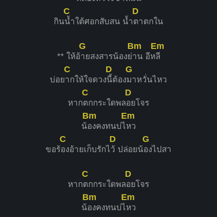
C
D
กิน
น้ำใต้ศอกสับสน น้ำ
ตาตกใน
G
Bm
Em
** ให้อ้
ายสงสารน้องย่
าน อีห
ลี
C
D
G
บ่อย
ากให้ใจดวง
นี้ต้อง
มาหวั่นไหว
C
D
หาก
ตกกระใดพล
อยโจร
Bm
Em
น้
องคงทนบ่ไ
หว
C
D
G
ขอร้
องอ้ายเก็บรักไ
ว้ ปล่อยน้
องไปสา
C
D
หาก
ตกกระใดพล
อยโจร
Bm
Em
น้
องคงทนบ่ไ
หว