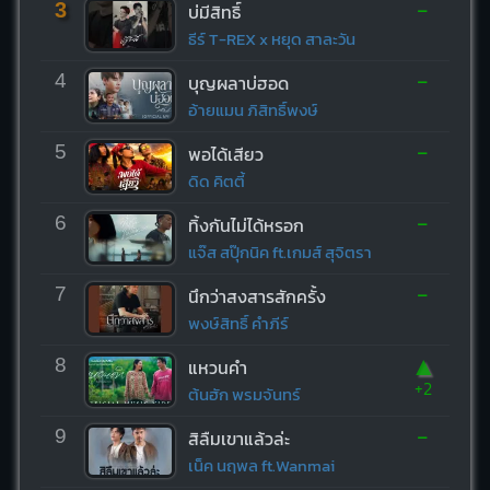
-
3
บ่มีสิทธิ์
ธีร์ T-REX x หยุด สาละวัน
-
4
บุญผลาบ่ฮอด
อ้ายแมน ภิสิทธิ์พงษ์
-
5
พอได้เสียว
ดิด คิตตี้
-
6
ทิ้งกันไม่ได้หรอก
แจ๊ส สปุ๊กนิค ft.เกมส์ สุจิตรา
-
7
นึกว่าสงสารสักครั้ง
พงษ์สิทธิ์ คำภีร์
▲
8
แหวนคำ
+2
ต้นฮัก พรมจันทร์
-
9
สิลืมเขาแล้วล่ะ
เน็ค นฤพล ft.Wanmai