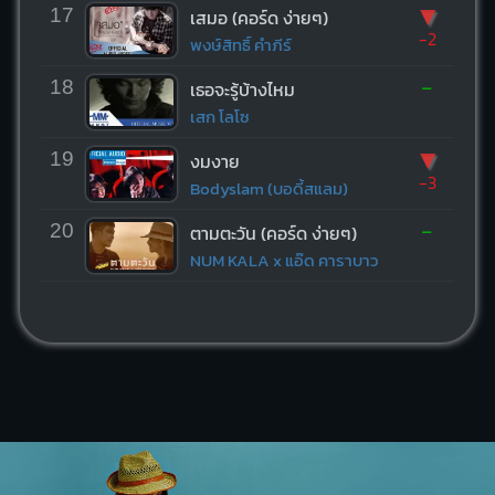
▼
17
เสมอ (คอร์ด ง่ายๆ)
-2
พงษ์สิทธิ์ คำภีร์
-
18
เธอจะรู้บ้างไหม
เสก โลโซ
▼
19
งมงาย
-3
Bodyslam (บอดี้สแลม)
-
20
ตามตะวัน (คอร์ด ง่ายๆ)
NUM KALA x แอ๊ด คาราบาว