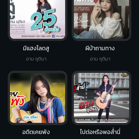
มีแฮงโลดสู
ผีบ้าถามทาง
อาม ชุติมา
อาม ชุติมา
อดีตเคยพัง
ไปต่อหรือพอส่ำนี่