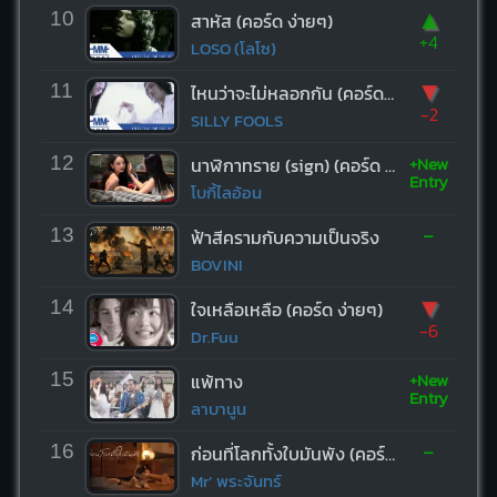
▲
10
สาหัส (คอร์ด ง่ายๆ)
+4
LOSO (โลโซ)
▼
11
ไหนว่าจะไม่หลอกกัน (คอร์ด ง่ายๆ)
-2
SILLY FOOLS
+New
12
นาฬิกาทราย (sign) (คอร์ด ง่ายๆ)
Entry
โบกี้ไลอ้อน
-
13
ฟ้าสีครามกับความเป็นจริง
BOVINI
▼
14
ใจเหลือเหลือ (คอร์ด ง่ายๆ)
-6
Dr.Fuu
+New
15
แพ้ทาง
Entry
ลาบานูน
-
16
ก่อนที่โลกทั้งใบมันพัง (คอร์ด ง่ายๆ)
Mr’ พระจันทร์