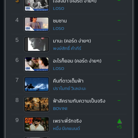
ใจสั่งมา (คอร์ด ง่ายๆ)
LOSO
-
4
ซมซาน
LOSO
-
5
มานะ (คอร์ด ง่ายๆ)
พงษ์สิทธิ์ คำภีร์
-
6
อะไรก็ยอม (คอร์ด ง่ายๆ)
LOSO
-
7
คืนที่ดาวเต็มฟ้า
ปราโมทย์ วิเลปะนะ
-
8
ฟ้าสีครามกับความเป็นจริง
BOVINI
▲
9
เพราะพี่รักจริง
+5
หนึ่ง บีเคแบนด์