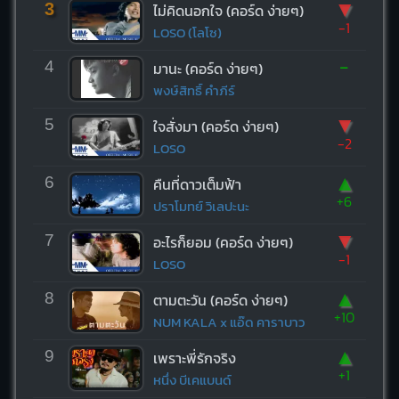
▼
3
ไม่คิดนอกใจ (คอร์ด ง่ายๆ)
-1
LOSO (โลโซ)
-
4
มานะ (คอร์ด ง่ายๆ)
พงษ์สิทธิ์ คำภีร์
▼
5
ใจสั่งมา (คอร์ด ง่ายๆ)
-2
LOSO
▲
6
คืนที่ดาวเต็มฟ้า
+6
ปราโมทย์ วิเลปะนะ
▼
7
อะไรก็ยอม (คอร์ด ง่ายๆ)
-1
LOSO
▲
8
ตามตะวัน (คอร์ด ง่ายๆ)
+10
NUM KALA x แอ๊ด คาราบาว
▲
9
เพราะพี่รักจริง
+1
หนึ่ง บีเคแบนด์