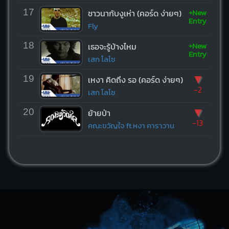
+New
17
ชาวนากับงูเห่า (คอร์ด ง่ายๆ)
Entry
Fly
+New
18
เธอจะรู้บ้างไหม
Entry
เสก โลโซ
▼
19
เหงา คิดถึง รอ (คอร์ด ง่ายๆ)
-2
เสก โลโซ
▼
20
ย้ายป่า
-13
คณะขวัญใจ ft.หงา คาราวาน