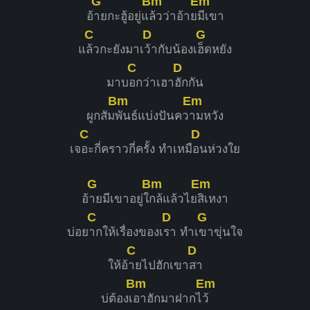
G
Bm
Em
อ้
ายกะฮู้อยู่แ
ล้วว่าอ้าย
มีเขา
C
D
G
แ
ล้วกะยังมาเ
ว้ากับน้องเ
ฮ็ดหยัง
C
D
มาบ
อกว่าเฮา
ฮักกัน
Bm
Em
ผูกสัม
พันธ์แบ่งปันคว
ามหวัง
C
D
เจ
อะกี่คราวกี่ครั้ง ทำเหมื
อนห่วงใย
G
Bm
Em
อ้
ายมีเขาอยู่ใ
กล้แล้วไย
สิเหงา
C
D
G
บ่อย
ากให้เรื่องของเ
รา ทำเ
ขาขุ่นใจ
C
D
ให้อ้
ายไปฮักเขา
สา
Bm
Em
บ่ต้องเ
อาฮักมาฝากไ
ว้