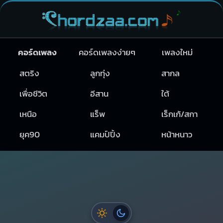
คอร์ดเพลง
คอร์ดเพลงง่ายๆ
เพลงใหม่
สตริง
ลูกทุ่ง
สากล
เพื่อชีวิต
อีสาน
ใต้
เหนือ
แร็พ
เร็กเก้/สกา
ยุค90
แคมป์ปิ้ง
หน้าหนาว