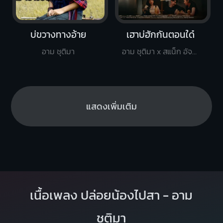
บ่ขวางทางอ้าย
เฮาบ่ฮักกันตอนใด๋
อาม ชุติมา
อาม ชุติมา x สแน็ก อัจฉรีย์
แสดงเพิ่มเติม
เนื้อเพลง ปล่อยน้องไปสา - อาม
ชุติมา