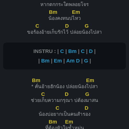
หาก
ตกกระใดพล
อยโจร
Bm
Em
น้
องคงทนบ่ไ
หว
C
D
G
ขอร้
องอ้ายเก็บรักไ
ว้ ปล่อยน้
องไปสา
INSTRU : |
C
|
Bm
|
C
|
D
|
|
Bm
|
Em
|
Am
D
|
G
|
Bm
Em
*
คั่นอ้ายฮักน้อง ปล่อยน้องไ
ปสา
C
D
G
ช่วยเ
ก็บความกรุ
ณา บ่ต้อง
มาสน
C
D
น้องบ่อย
ากเป็นคนสำร
อง
Bm
Em
ที่ต้
องหัวใจ
ช้ำหม่น