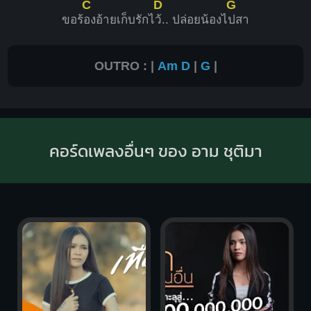
C
D
G
ขอร้
องอ้ายเก็บรักไ
ว้.. ปล่อยน้องไ
ปสา
OUTRO : |
Am
D
|
G
|
คอร์ดเพลงอื่นๆ ของ อาม ชุติมา