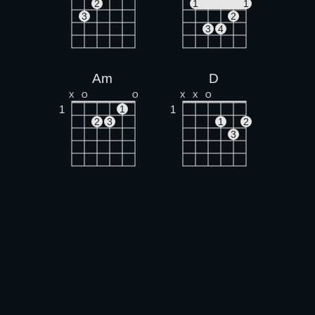
2
1
1
3
2
3
4
Am
D
X
O
O
X
X
O
1
1
1
2
3
1
2
3
G
Em
O
O
O
O
O
O
O
1
1
1
2
3
2
3