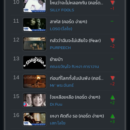
▼
10
ไหนว่าจะไม่หลอกกัน (คอร์ด ง่ายๆ)
-1
SILLY FOOLS
-
11
สาหัส (คอร์ด ง่ายๆ)
LOSO (โลโซ)
▼
12
กลัวว่าฉันจะไม่เสียใจ (Fear)
-2
PURPEECH
-
13
ย้ายป่า
คณะขวัญใจ ft.หงา คาราวาน
▼
14
ก่อนที่โลกทั้งใบมันพัง (คอร์ด ง่ายๆ)
-2
Mr’ พระจันทร์
▲
15
ใจเหลือเหลือ (คอร์ด ง่ายๆ)
+2
Dr.Fuu
▲
16
เหงา คิดถึง รอ (คอร์ด ง่ายๆ)
+3
เสก โลโซ