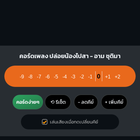
คอร์ดเพลง ปล่อยน้องไปสา - อาม ชุติมา
0
-9
-8
-7
-6
-5
-4
-3
-2
-1
+1
+2
คอร์ดง่ายๆ
⟲ รีเซ็ต
− ลดคีย์
+ เพิ่มคีย์
เล่นเสียงเมื่อกดเปลี่ยนคีย์