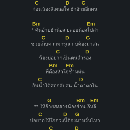
C
D
G
ก่
อนน้องสิเผลอใ
จ ฮักอ้า
ยอีกคน
Bm
Em
*
คั่นอ้ายฮักน้อง ปล่อยน้องไ
ปสา
C
D
G
ช่วยเ
ก็บความกรุ
ณา บ่ต้อง
มาสน
C
D
น้องบ่อย
ากเป็นคนสำร
อง
Bm
Em
ที่ต้
องหัวใจ
ช้ำหม่น
C
D
กิน
น้ำใต้ศอกสับสน น้ำ
ตาตกใน
G
Bm
Em
** ให้อ้
ายสงสารน้องย่
าน อีห
ลี
C
D
G
บ่อย
ากให้ใจดวง
นี้ต้อง
มาหวั่นไหว
C
D