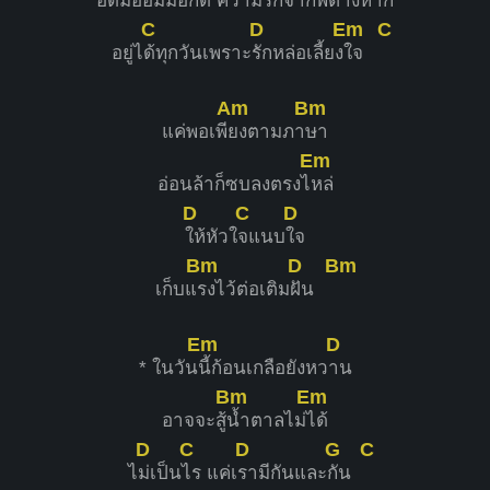
อดมื้ออิ่ม
มื้อก็ดี คว
ามรักจาก
พี่ต่างหาก
C
D
Em
C
อยู่ไ
ด้ทุกวันเพราะ
รักหล่อเลี้ยง
ใจ
Am
Bm
แค่พอเพี
ยงตามภา
ษา
Em
อ่อนล้าก็ซบลงตรงไ
หล่
D
C
D
ให้หัวใ
จแนบ
ใจ
Bm
D
Bm
เก็บแ
รงไว้ต่อเติม
ฝัน
Em
D
* ในวัน
นี้ก้อนเกลือยังหว
าน
Bm
Em
อาจจะสู้
น้ำตาลไม่
ได้
D
C
D
G
C
ไ
ม่เป็น
ไร แค่เ
รามีกันและ
กัน