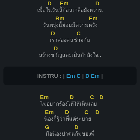
D
Em
D
เมื่อใ
นวันนี้
ก้อนเกลือยังหว
าน
Bm
Em
วันพรุ่ง
นี้ย่อมมีความห
วัง
D
C
เ
ราสองคนช่
วยกัน
D
สร้างข
วัญและเป็นกำลังใจ..
INSTRU : |
Em
C
|
D
Em
|
Em
D
C
D
ไ
ม่อยากร้องไ
ห้ให้เห็นเ
ลย
Em
D
C
D
น้
องก็รู้ว่า
พี่แค่ระบ
าย
G
D
มือน้องปาดแ
ก้มของพี่