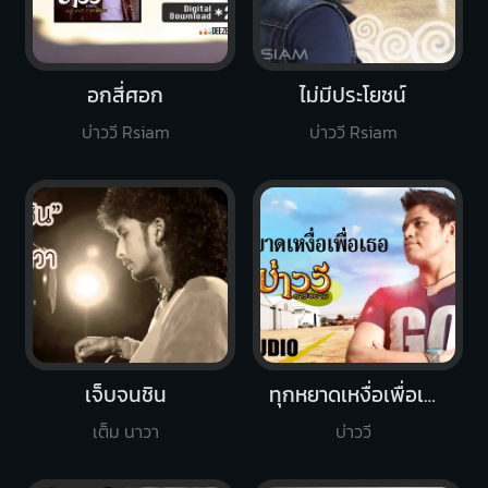
อกสี่ศอก
ไม่มีประโยชน์
บ่าววี Rsiam
บ่าววี Rsiam
เจ็บจนชิน
ทุกหยาดเหงื่อเพื่อเธอ
เต็ม นาวา
บ่าววี