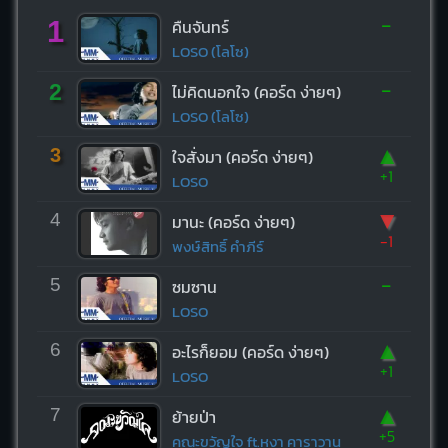
-
1
คืนจันทร์
LOSO (โลโซ)
-
2
ไม่คิดนอกใจ (คอร์ด ง่ายๆ)
LOSO (โลโซ)
▲
3
ใจสั่งมา (คอร์ด ง่ายๆ)
+1
LOSO
▼
4
มานะ (คอร์ด ง่ายๆ)
-1
พงษ์สิทธิ์ คำภีร์
-
5
ซมซาน
LOSO
▲
6
อะไรก็ยอม (คอร์ด ง่ายๆ)
+1
LOSO
▲
7
ย้ายป่า
+5
คณะขวัญใจ ft.หงา คาราวาน