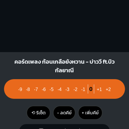
คอร์ดเพลง ก้อนเกลือยังหวาน - บ่าววี ft.บิว
กัลยาณี
0
-9
-8
-7
-6
-5
-4
-3
-2
-1
+1
+2
⟲ รีเซ็ต
− ลดคีย์
+ เพิ่มคีย์