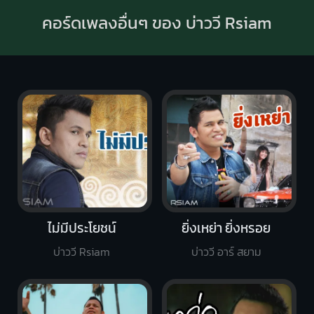
คอร์ดเพลงอื่นๆ ของ บ่าววี Rsiam
ไม่มีประโยชน์
ยิ่งเหย่า ยิ่งหรอย
บ่าววี Rsiam
บ่าววี อาร์ สยาม