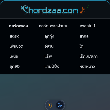
คอร์ดเพลง
คอร์ดเพลงง่ายๆ
เพลงใหม่
สตริง
ลูกทุ่ง
สากล
เพื่อชีวิต
อีสาน
ใต้
เหนือ
แร็พ
เร็กเก้/สกา
ยุค90
แคมป์ปิ้ง
หน้าหนาว