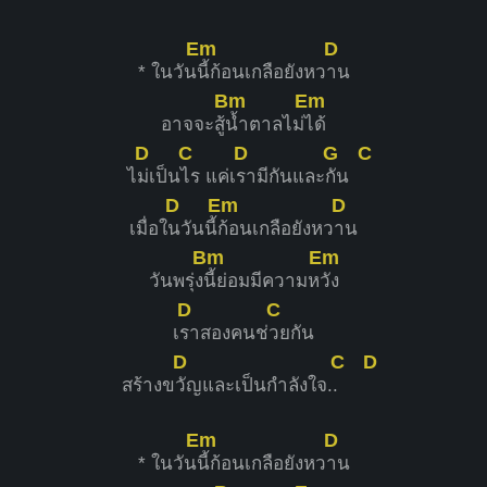
Em
D
* ในวัน
นี้ก้อนเกลือยังหว
าน
Bm
Em
อาจจะสู้
น้ำตาลไม่
ได้
D
C
D
G
C
ไ
ม่เป็น
ไร แค่เ
รามีกันและ
กัน
D
Em
D
เมื่อใ
นวันนี้
ก้อนเกลือยังหว
าน
Bm
Em
วันพรุ่ง
นี้ย่อมมีความห
วัง
D
C
เ
ราสองคนช่
วยกัน
D
C
D
สร้างข
วัญและเป็นกำลังใจ.
.
Em
D
* ในวัน
นี้ก้อนเกลือยังหว
าน