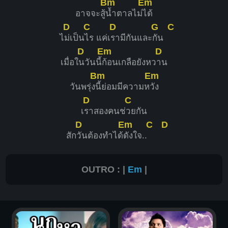
Bm
Em
อาจจะสู้
น้ำตาลไม่
ได้
D
C
D
G
C
ไ
ม่เป็น
ไร แค่เ
รามีกันและ
กัน
D
Em
D
เมื่อใ
นวันนี้
ก้อนเกลือยังหว
าน
Bm
Em
วันพรุ่ง
นี้ย่อมมีความห
วัง
D
C
เ
ราสองคนช่
วยกัน
D
Em
C
D
สัก
วันต้องทำได้
ดังใจ..
OUTRO : |
Em
|