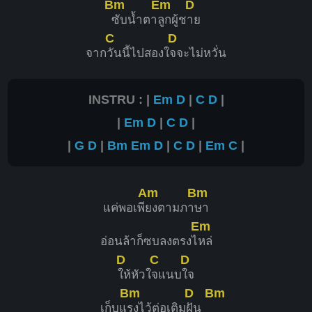
Bm
Em
D
ซับน้ำตา
ลูกผู้ช
าย
C
D
จาก
วันนี้ไปสองใ
จจะไม่หวั่น
INSTRU : |
Em
D
|
C
D
|
|
Em
D
|
C
D
|
|
G
D
|
Bm
Em
D
|
C
D
|
Em
C
|
Am
Bm
แค่พอเพี
ยงตามภา
ษา
Em
อ่อนล้าก็ซบลงตรงไ
หล่
D
C
D
ให้หัวใ
จแนบ
ใจ
Bm
D
Bm
เก็บแ
รงไว้ต่อเติม
ฝัน