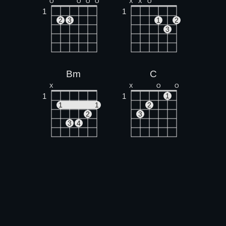
O
O
O
O
X
X
O
1
1
2
3
1
2
3
Bm
C
X
X
O
O
1
1
1
1
1
2
2
3
3
4
G
Am
O
O
O
X
O
O
1
1
1
1
2
3
2
3