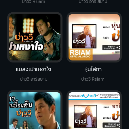
บ่าววี Rsiam
บ่าววี อาร์ สยาม
แมลงเม่าเหงาใจ
หุ่นไล่กา
บ่าววี อาร์สยาม
บ่าววี Rsiam