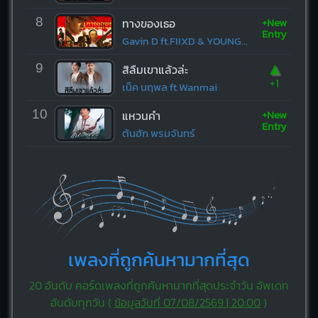
+New
8
ทางของเธอ
Entry
Gavin D ft.FIIXD & YOUNGOHM
▲
9
สิลืมเขาแล้วล่ะ
+1
เน็ค นฤพล ft.Wanmai
+New
10
แหวนคำ
Entry
ต้นฮัก พรมจันทร์
เพลงที่ถูกค้นหามากที่สุด
20 อันดับ คอร์ดเพลงที่ถูกค้นหามากที่สุดประจำวัน อัพเดท
อันดับทุกวัน (
ข้อมูลวันที่ 07/08/2569 | 20:00
)