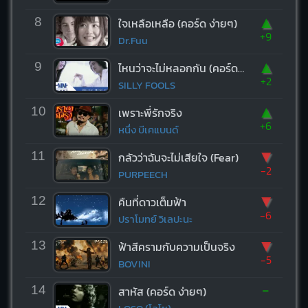
▲
8
ใจเหลือเหลือ (คอร์ด ง่ายๆ)
+9
Dr.Fuu
▲
9
ไหนว่าจะไม่หลอกกัน (คอร์ด ง่ายๆ)
+2
SILLY FOOLS
▲
10
เพราะพี่รักจริง
+6
หนึ่ง บีเคแบนด์
▼
11
กลัวว่าฉันจะไม่เสียใจ (Fear)
-2
PURPEECH
▼
12
คืนที่ดาวเต็มฟ้า
-6
ปราโมทย์ วิเลปะนะ
▼
13
ฟ้าสีครามกับความเป็นจริง
-5
BOVINI
-
14
สาหัส (คอร์ด ง่ายๆ)