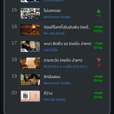
LOSO (โลโซ)
▲
15
ไม่บอกเธอ
+5
Bedroom Audio
+New
16
ก่อนที่โลกทั้งใบมันพัง (คอร์ด ง่ายๆ)
Entry
Mr’ พระจันทร์
+New
17
เหงา คิดถึง รอ (คอร์ด ง่ายๆ)
Entry
เสก โลโซ
▼
18
ตามตะวัน (คอร์ด ง่ายๆ)
-8
NUM KALA x แอ๊ด คาราบาว
+New
19
รักมือสอง
Entry
Bedroom Audio
+New
20
ที่ว่าง
Entry
PAUSE (พอส)