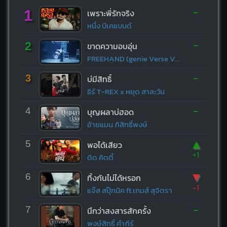
-
1
เพราะพี่รักจริง
หนึ่ง บีเคแบนด์
-
2
ขาดความอบอุ่น
FREEHAND (genie Verse Vol.1)
-
3
บ่มีสิทธิ์
ธีร์ T-REX x หยุด สาละวัน
-
4
บุญผลาบ่ฮอด
อ้ายแมน ภิสิทธิ์พงษ์
▲
5
พอได้เสียว
+1
ดิด คิตตี้
▼
6
ทิ้งกันไม่ได้หรอก
-1
แจ๊ส สปุ๊กนิค ft.เกมส์ สุจิตรา
-
7
นึกว่าสงสารสักครั้ง
พงษ์สิทธิ์ คำภีร์