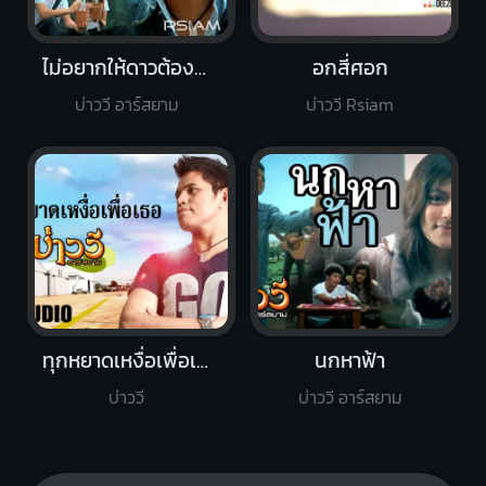
ไม่อยากให้ดาวต้องมาเปื้อนดิน
อกสี่ศอก
บ่าววี อาร์สยาม
บ่าววี Rsiam
ทุกหยาดเหงื่อเพื่อเธอ
นกหาฟ้า
บ่าววี
บ่าววี อาร์สยาม