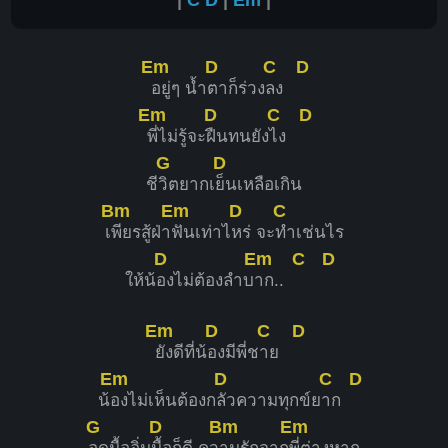
Em
D
C
D
อยู่ๆ น้ำ
ตาก็ร่วง
ลง
Em
D
C
D
พี่ไม่รู้จะ
ฝืนทนยัง
ไง
G
D
ชี
วิตยากเ
ย็นเหลือเกิน
Bm
Em
D
C
เ
พียรสู้ฝ่า
ฟันเท่าไ
หร่ จะ
ทำเช่นไร
D
Em
C
D
ให้น้
องไม่ต้องลำบ
าก..
Em
D
C
D
ยังดีที่น้
องมีพี่ช
าย
Em
D
C
D
น้
องไม่เห็นต้องก
ลัวความทุกข์ย
าก
G
D
Bm
Em