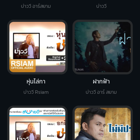
บ่าววี อาร์สยาม
บ่าววี
หุ่นไล่กา
ฝากฟ้า
บ่าววี Rsiam
บ่าววี อาร์ สยาม