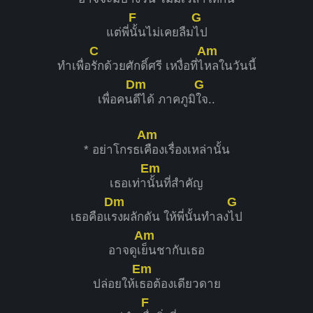
F
G
แต่พี่
นั้นไม่เคยลืม
ไป
C
Am
ทำเพื่อ
รักด้วยศักดิ์ศรี เหงื่อที่ไ
หลในวันนี้
Dm
G
เพื่อคน
ดีได้ ภาคภูมิ
ใจ..
Am
* อย่าโกรธเ
คืองเรื่องเหล่านั้น
Em
เธอเท่า
นั้นที่สำคัญ
Dm
G
เธอคือแ
รงผลักดัน ให้พี่นั้นทำลง
ไป
Am
อาจดูเ
ย็นชากับเธอ
Em
ปล่อยให้เ
ธอต้องเดียวดาย
F