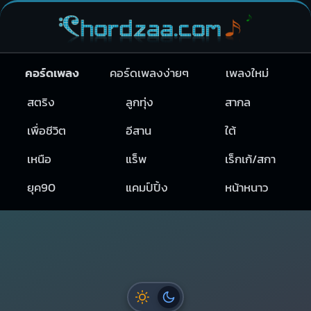
คอร์ดเพลง
คอร์ดเพลงง่ายๆ
เพลงใหม่
สตริง
ลูกทุ่ง
สากล
เพื่อชีวิต
อีสาน
ใต้
เหนือ
แร็พ
เร็กเก้/สกา
ยุค90
แคมป์ปิ้ง
หน้าหนาว