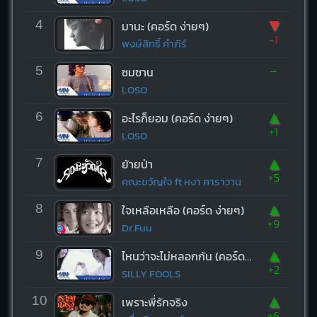
▼
4
มานะ (คอร์ด ง่ายๆ)
-1
พงษ์สิทธิ์ คำภีร์
-
5
ซมซาน
LOSO
▲
6
อะไรก็ยอม (คอร์ด ง่ายๆ)
+1
LOSO
▲
7
ย้ายป่า
+5
คณะขวัญใจ ft.หงา คาราวาน
▲
8
ใจเหลือเหลือ (คอร์ด ง่ายๆ)
+9
Dr.Fuu
▲
9
ไหนว่าจะไม่หลอกกัน (คอร์ด ง่ายๆ)
+2
SILLY FOOLS
▲
10
เพราะพี่รักจริง
+6