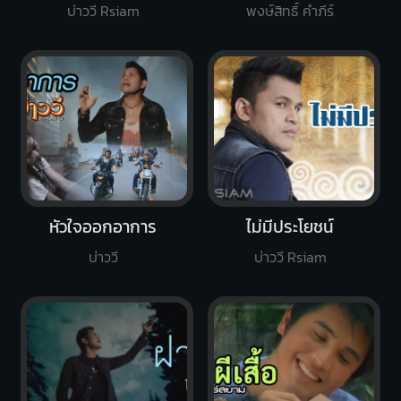
บ่าววี Rsiam
พงษ์สิทธิ์ คำภีร์
หัวใจออกอาการ
ไม่มีประโยชน์
บ่าววี
บ่าววี Rsiam