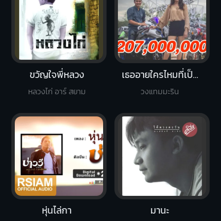
ขวัญใจพี่หลวง
เธออายใครไหมที่เป็นแฟนฉัน
หลวงไก่ อาร์ สยาม
วงแทมมะริน
หุ่นไล่กา
มานะ