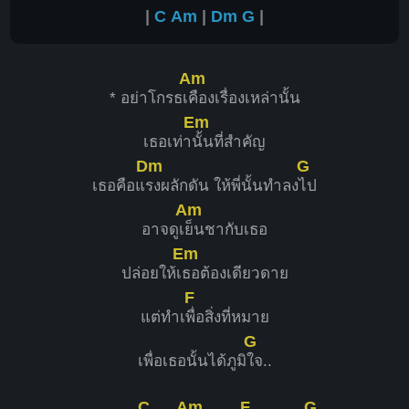
|
C
Am
|
Dm
G
|
Am
* อย่าโกรธเ
คืองเรื่องเหล่านั้น
Em
เธอเท่า
นั้นที่สำคัญ
Dm
G
เธอคือแ
รงผลักดัน ให้พี่นั้นทำลง
ไป
Am
อาจดูเ
ย็นชากับเธอ
Em
ปล่อยให้เ
ธอต้องเดียวดาย
F
แต่ทำเ
พื่อสิ่งที่หมาย
G
เพื่อเธอนั้นได้ภูมิ
ใจ..
C
Am
F
G