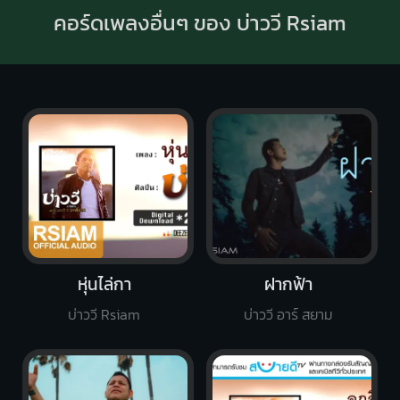
คอร์ดเพลงอื่นๆ ของ บ่าววี Rsiam
หุ่นไล่กา
ฝากฟ้า
บ่าววี Rsiam
บ่าววี อาร์ สยาม