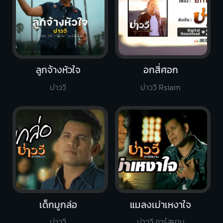
ลูกจ้างหัวใจ
อกสี่ศอก
บ่าววี
บ่าววี Rsiam
เด็กมูกล่อ
แมลงเม่าเหงาใจ
บ่าววี
บ่าววี อาร์สยาม