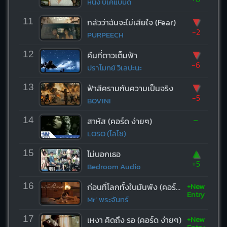
หนึ่ง บีเคแบนด์
▼
11
กลัวว่าฉันจะไม่เสียใจ (Fear)
-2
PURPEECH
▼
12
คืนที่ดาวเต็มฟ้า
-6
ปราโมทย์ วิเลปะนะ
▼
13
ฟ้าสีครามกับความเป็นจริง
-5
BOVINI
-
14
สาหัส (คอร์ด ง่ายๆ)
LOSO (โลโซ)
▲
15
ไม่บอกเธอ
+5
Bedroom Audio
+New
16
ก่อนที่โลกทั้งใบมันพัง (คอร์ด ง่ายๆ)
Entry
Mr’ พระจันทร์
+New
17
เหงา คิดถึง รอ (คอร์ด ง่ายๆ)