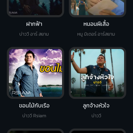
ฝากฟ้า
หนอนผีเสื้อ
บ่าววี อาร์ สยาม
หนู มิเตอร์ อาร์สยาม
ขอนไม้กับเรือ
ลูกจ้างหัวใจ
บ่าววี Rsiam
บ่าววี