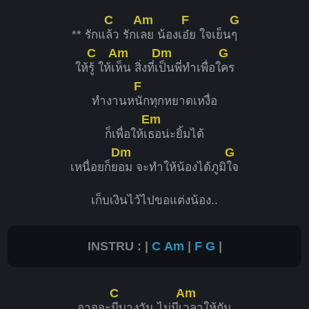
C
Am
F
G
** รักแ
ล้ว รักเ
ลย น้องเ
อ๋ย ใจเย็น
ๆ
C
Am
Dm
G
ให้
รู้ ให้เ
ห็น สิ่งที่เ
ป็นพี่ทำเพื่อใ
คร
F
ทำงานห
นักทุกหยาดเหงื่อ
Em
ก็เพื่อให้เ
ธอน่ะยิ้มได้
Dm
G
เหนื่อยก็ย
อม จะทำให้น้องได้ภูมิ
ใจ
เก็บเงินไว้ไปขอแต่งน้อง..
INSTRU : |
C
Am
|
F
G
|
C
Am
อาจจะ
มีบางวัน ไม่มีเ
วลาให้กัน