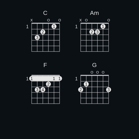
C
Am
X
O
O
X
O
O
1
1
1
1
2
2
3
3
F
G
O
O
O
1
1
1
1
1
2
1
3
4
2
3
Dm
Csus4
X
X
O
X
O
1
1
1
1
1
2