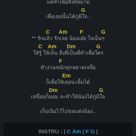
แต่ทำเ
พื่อสิ่งที่หมาย
G
เพื่อเธอนั้นได้ภูมิ
ใจ..
C
Am
F
G
** รักแ
ล้ว รักเ
ลย น้องเ
อ๋ย ใจเย็น
ๆ
C
Am
Dm
G
ให้
รู้ ให้เ
ห็น สิ่งที่เ
ป็นพี่ทำเพื่อใ
คร
F
ทำงานห
นักทุกหยาดเหงื่อ
Em
ก็เพื่อให้เ
ธอน่ะยิ้มได้
Dm
G
เหนื่อยก็ย
อม จะทำให้น้องได้ภูมิ
ใจ
เก็บเงินไว้ไปขอแต่งน้อง..
INSTRU : |
C
Am
|
F
G
|