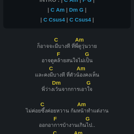
|
C
Am
|
Dm
G
|
|
C
Csus4
|
C
Csus4
|
C
Am
ก็อาจจะ
มีบางที ที่พี่
ดูวุ่นวาย
F
G
อาจดูค
ล้ายสนใจไม่เ
ป็น
C
Am
และคง
มีบางที ที่ตัวน้
องคงเห็น
Dm
G
พี่ว่างเ
ว้นจากการเอา
ใจ
C
Am
ไม่ค่อย
ซึ้งค่อยหวาน ก้มห
น้าทำแต่งาน
F
G
ออกอา
การบ้างานเกิน
ไป..
C
Am