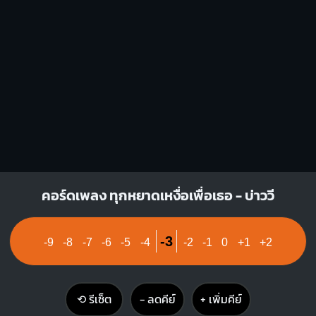
3
3
4
Em
Fm
O
O
O
O
1
1
1
1
1
1
2
3
3
4
คอร์ดเพลง ทุกหยาดเหงื่อเพื่อเธอ - บ่าววี
-3
-9
-8
-7
-6
-5
-4
-2
-1
0
+1
+2
⟲ รีเซ็ต
− ลดคีย์
+ เพิ่มคีย์