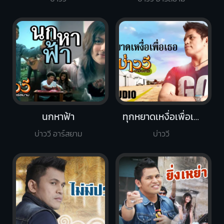
นกหาฟ้า
ทุกหยาดเหงื่อเพื่อเธอ
บ่าววี อาร์สยาม
บ่าววี