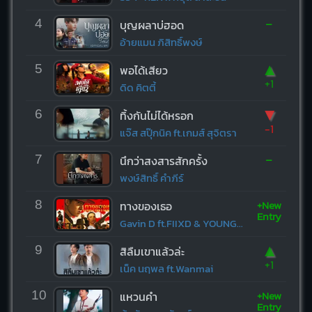
-
4
บุญผลาบ่ฮอด
อ้ายแมน ภิสิทธิ์พงษ์
▲
5
พอได้เสียว
+1
ดิด คิตตี้
▼
6
ทิ้งกันไม่ได้หรอก
-1
แจ๊ส สปุ๊กนิค ft.เกมส์ สุจิตรา
-
7
นึกว่าสงสารสักครั้ง
พงษ์สิทธิ์ คำภีร์
+New
8
ทางของเธอ
Entry
Gavin D ft.FIIXD & YOUNGOHM
▲
9
สิลืมเขาแล้วล่ะ
+1
เน็ค นฤพล ft.Wanmai
+New
10
แหวนคำ
Entry