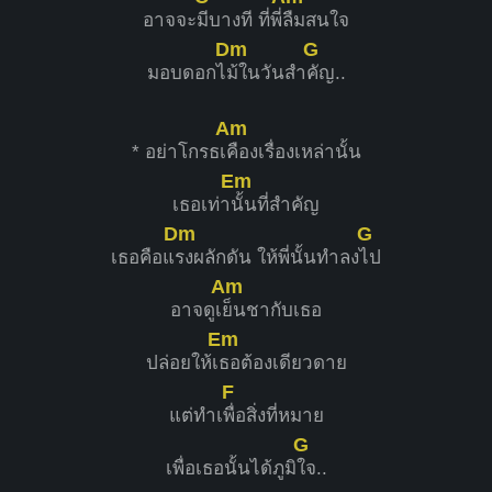
อาจจะ
มีบางที ที่พี่
ลืมสนใจ
Dm
G
มอบดอกไ
ม้ในวันสำ
คัญ..
Am
* อย่าโกรธเ
คืองเรื่องเหล่านั้น
Em
เธอเท่า
นั้นที่สำคัญ
Dm
G
เธอคือแ
รงผลักดัน ให้พี่นั้นทำลง
ไป
Am
อาจดูเ
ย็นชากับเธอ
Em
ปล่อยให้เ
ธอต้องเดียวดาย
F
แต่ทำเ
พื่อสิ่งที่หมาย
G
เพื่อเธอนั้นได้ภูมิ
ใจ..