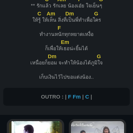
** รักแ
ล้ว รักเ
ลย น้องเ
อ๋ย ใจเย็น
ๆ
C
Am
Dm
G
ให้
รู้ ให้เ
ห็น สิ่งที่เ
ป็นพี่ทำเพื่อใ
คร
F
ทำงานห
นักทุกหยาดเหงื่อ
Em
ก็เพื่อให้เ
ธอน่ะยิ้มได้
Dm
G
เหนื่อยก็ย
อม จะทำให้น้องได้ภูมิ
ใจ
เก็บเงินไว้ไปขอแต่งน้อง..
OUTRO : |
F
Fm
|
C
|