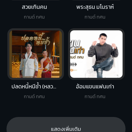
สวยเกินคน
พระสุธน มโนราห์
กานต์ ทศน
กานต์ ทศน
ปลดหนี้หนีช้ำ (หลวงปู่ศิลา)
อ้อมแขนแฟนเก่า
กานต์ ทศน
กานต์ ทศน
แสดงเพิ่มเติม