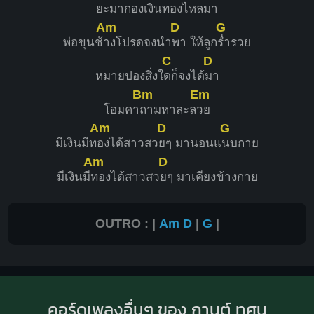
ยะมาก
องเงินทองไหล
มา
Am
D
G
พ่อขุนช้
างโปรดจงนำ
พา ให้ลูก
ร่ำรวย
C
D
หมายปองสิ่งใ
ดก็จงได้
มา
Bm
Em
โอมคา
ถามหาละล
วย
Am
D
G
มีเงินมีท
องได้สาวสว
ยๆ มานอนแ
นบกาย
Am
D
มีเงินมี
ทองได้สาวสว
ยๆ มาเคียงข้างกาย
OUTRO : |
Am
D
|
G
|
คอร์ดเพลงอื่นๆ ของ กานต์ ทศน