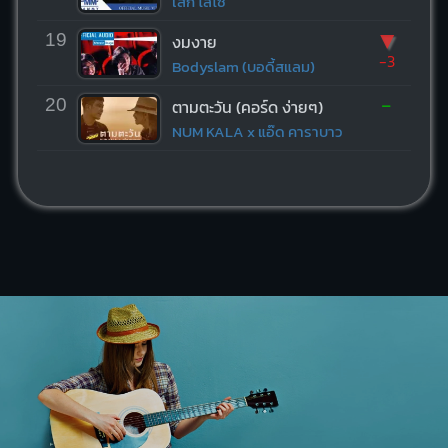
เสก โลโซ
▼
19
งมงาย
-3
Bodyslam (บอดี้สแลม)
-
20
ตามตะวัน (คอร์ด ง่ายๆ)
NUM KALA x แอ๊ด คาราบาว