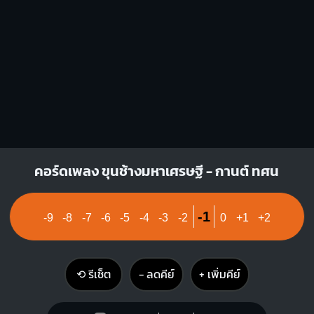
G7
O
O
O
1
1
2
3
คอร์ดเพลง ขุนช้างมหาเศรษฐี - กานต์ ทศน
-1
-9
-8
-7
-6
-5
-4
-3
-2
0
+1
+2
⟲ รีเซ็ต
− ลดคีย์
+ เพิ่มคีย์