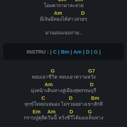
โอมคาถ
ามาละล
วย
Am
D
มีเงินมีท
องได้สาวสว
ยๆ
มานอนแนบกาย..
INSTRU : |
C
|
Bm
|
Am
|
D
|
G
|
G
G7
หอบเอาชี
วิต หอบเอาความห
วัง
Am
D
มุ่งหน้าเ
ดินทางสู่เมืองสุพรรณ
บุรี
C
D
Bm
ทุกข์ใจห
ม่นหมอง ไม่ร
วยอย่างเขา
สักที
Em
Am
D
G
กราบ
ปู่ดุสิตวั
นนี้ หวังชี
วีได้มองเ
ห็นทาง