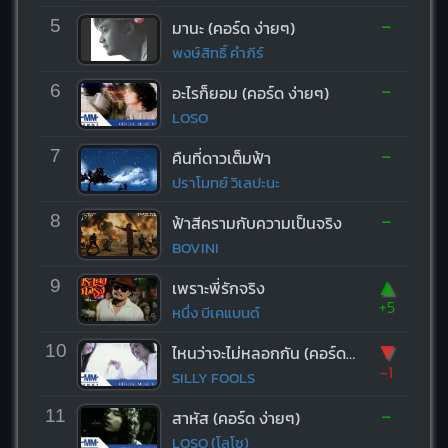
-
5
มานะ (คอร์ด ง่ายๆ)
พงษ์สิทธิ์ คำภีร์
-
6
อะไรก็ยอม (คอร์ด ง่ายๆ)
LOSO
-
7
คืนที่ดาวเต็มฟ้า
ปราโมทย์ วิเลปะนะ
-
8
ฟ้าสีครามกับความเป็นจริง
BOVINI
▲
9
เพราะพี่รักจริง
+5
หนึ่ง บีเคแบนด์
▼
10
ไหนว่าจะไม่หลอกกัน (คอร์ด ง่ายๆ)
-1
SILLY FOOLS
-
11
สาหัส (คอร์ด ง่ายๆ)
LOSO (โลโซ)