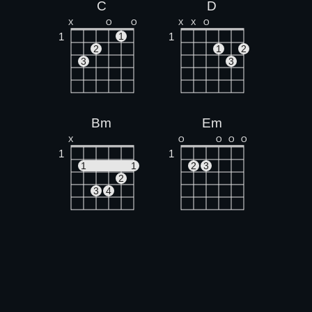
C
D
X
O
O
X
X
O
1
1
1
2
1
2
3
3
Bm
Em
X
O
O
O
O
1
1
1
1
2
3
2
3
4
Am
G
X
O
O
O
O
O
1
1
1
2
3
1
2
3