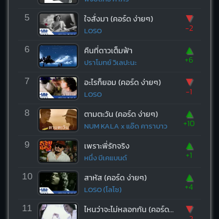
▼
5
ใจสั่งมา (คอร์ด ง่ายๆ)
-2
LOSO
▲
6
คืนที่ดาวเต็มฟ้า
+6
ปราโมทย์ วิเลปะนะ
▼
7
อะไรก็ยอม (คอร์ด ง่ายๆ)
-1
LOSO
▲
8
ตามตะวัน (คอร์ด ง่ายๆ)
+10
NUM KALA x แอ๊ด คาราบาว
▲
9
เพราะพี่รักจริง
+1
หนึ่ง บีเคแบนด์
▲
10
สาหัส (คอร์ด ง่ายๆ)
+4
LOSO (โลโซ)
▼
11
ไหนว่าจะไม่หลอกกัน (คอร์ด ง่ายๆ)
-2