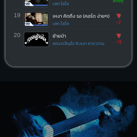
Entry
เสก โลโซ
▼
19
เหงา คิดถึง รอ (คอร์ด ง่ายๆ)
-2
เสก โลโซ
▼
20
ย้ายป่า
-13
คณะขวัญใจ ft.หงา คาราวาน