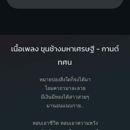
เนื้อเพลง ขุนช้างมหาเศรษฐี - กานต์
ทศน
หมายปองสิ่งใดก็จงได้มา
โอมคาถามาละลวย
มีเงินมีทองได้สาวสวยๆ
มานอนแนบกาย..
หอบเอาชีวิต หอบเอาความหวัง