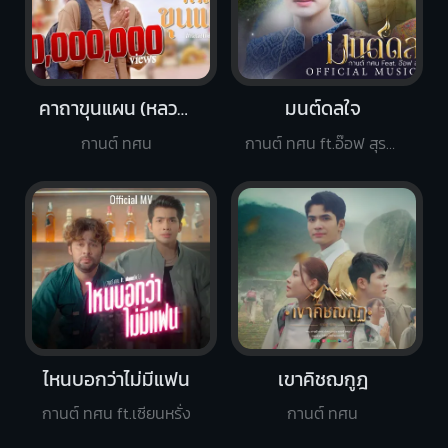
คาถาขุนแผน (หลวงพ่อกวย)
มนต์ดลใจ
กานต์ ทศน
กานต์ ทศน ft.อ๊อฟ สุรพล
ไหนบอกว่าไม่มีแฟน
เขาคิชฌกูฎ
กานต์ ทศน ft.เซียนหรั่ง
กานต์ ทศน