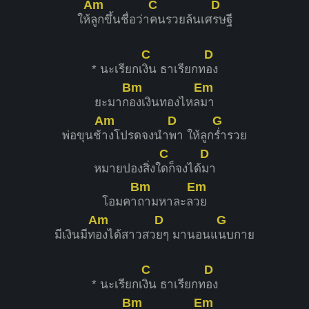
Am
C
D
ให้
ลูกขึ้นชื่อว่า
คนรวยล้นเศ
รษฐี
C
D
* นะเรียกเ
งิน ธาเรียกท
อง
Bm
Em
ยะมาก
องเงินทองไหล
มา
Am
D
G
พ่อขุนช้
างโปรดจงนำ
พา ให้ลูก
ร่ำรวย
C
D
หมายปองสิ่งใ
ดก็จงได้
มา
Bm
Em
โอมคา
ถามหาละล
วย
Am
D
G
มีเงินมีท
องได้สาวสว
ยๆ มานอนแ
นบกาย
C
D
* นะเรียกเ
งิน ธาเรียกท
อง
Bm
Em