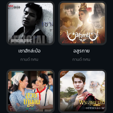
เซาฮักล่ะบ้อ
อสูรกาย
กานต์ ทศน
กานต์ ทศน