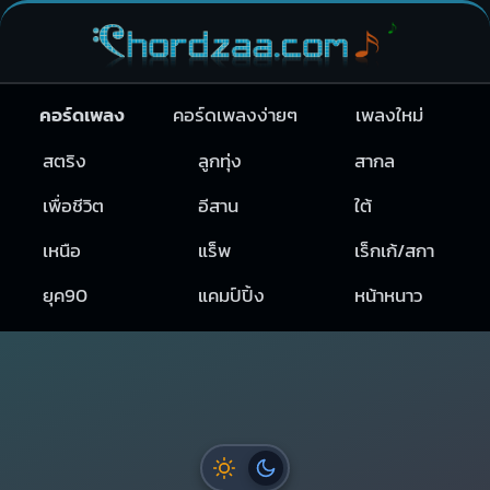
คอร์ดเพลง
คอร์ดเพลงง่ายๆ
เพลงใหม่
สตริง
ลูกทุ่ง
สากล
เพื่อชีวิต
อีสาน
ใต้
เหนือ
แร็พ
เร็กเก้/สกา
ยุค90
แคมป์ปิ้ง
หน้าหนาว