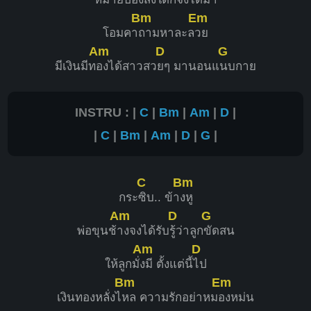
Bm
Em
โอมคา
ถามหาละล
วย
Am
D
G
มีเงินมีท
องได้สาวสว
ยๆ มานอนแ
นบกาย
INSTRU : |
C
|
Bm
|
Am
|
D
|
|
C
|
Bm
|
Am
|
D
|
G
|
C
Bm
กระ
ซิบ.. ข้า
งหู
Am
D
G
พ่อขุนช้
างจงได้รับ
รู้ว่าลูก
ขัดสน
Am
D
ให้ลูกมั่
งมี ตั้งแต่นี้
ไป
Bm
Em
เงินทองหลั่งไ
หล ความรักอย่าหม
องหม่น