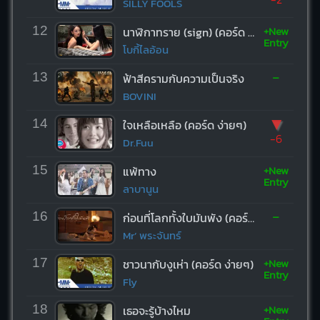
SILLY FOOLS
+New
12
นาฬิกาทราย (sign) (คอร์ด ง่ายๆ)
Entry
โบกี้ไลอ้อน
-
13
ฟ้าสีครามกับความเป็นจริง
BOVINI
▼
14
ใจเหลือเหลือ (คอร์ด ง่ายๆ)
-6
Dr.Fuu
+New
15
แพ้ทาง
Entry
ลาบานูน
-
16
ก่อนที่โลกทั้งใบมันพัง (คอร์ด ง่ายๆ)
Mr’ พระจันทร์
+New
17
ชาวนากับงูเห่า (คอร์ด ง่ายๆ)
Entry
Fly
+New
18
เธอจะรู้บ้างไหม