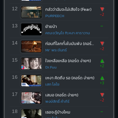
▼
12
กลัวว่าฉันจะไม่เสียใจ (Fear)
-2
PURPEECH
-
13
ย้ายป่า
คณะขวัญใจ ft.หงา คาราวาน
▼
14
ก่อนที่โลกทั้งใบมันพัง (คอร์ด ง่ายๆ)
-2
Mr’ พระจันทร์
▲
15
ใจเหลือเหลือ (คอร์ด ง่ายๆ)
+2
Dr.Fuu
▲
16
เหงา คิดถึง รอ (คอร์ด ง่ายๆ)
+3
เสก โลโซ
▼
17
เสมอ (คอร์ด ง่ายๆ)
-2
พงษ์สิทธิ์ คำภีร์
-
18
เธอจะรู้บ้างไหม