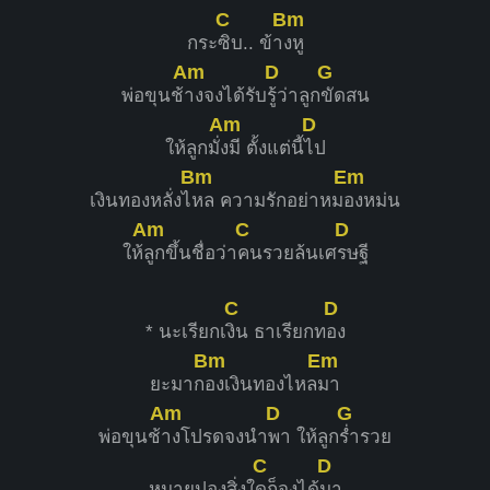
C
Bm
กระ
ซิบ.. ข้า
งหู
Am
D
G
พ่อขุนช้
างจงได้รับ
รู้ว่าลูก
ขัดสน
Am
D
ให้ลูกมั่
งมี ตั้งแต่นี้
ไป
Bm
Em
เงินทองหลั่งไ
หล ความรักอย่าหม
องหม่น
Am
C
D
ให้
ลูกขึ้นชื่อว่า
คนรวยล้นเศ
รษฐี
C
D
* นะเรียกเ
งิน ธาเรียกท
อง
Bm
Em
ยะมาก
องเงินทองไหล
มา
Am
D
G
พ่อขุนช้
างโปรดจงนำ
พา ให้ลูก
ร่ำรวย
C
D
หมายปองสิ่งใ
ดก็จงได้
มา