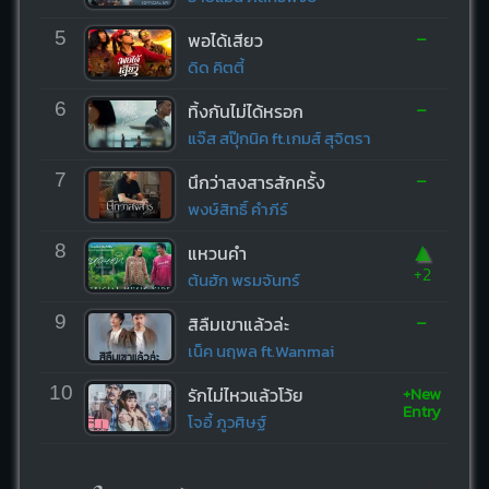
-
5
พอได้เสียว
ดิด คิตตี้
-
6
ทิ้งกันไม่ได้หรอก
แจ๊ส สปุ๊กนิค ft.เกมส์ สุจิตรา
-
7
นึกว่าสงสารสักครั้ง
พงษ์สิทธิ์ คำภีร์
▲
8
แหวนคำ
+2
ต้นฮัก พรมจันทร์
-
9
สิลืมเขาแล้วล่ะ
เน็ค นฤพล ft.Wanmai
+New
10
รักไม่ไหวแล้วโว้ย
Entry
โจอี้ ภูวศิษฐ์