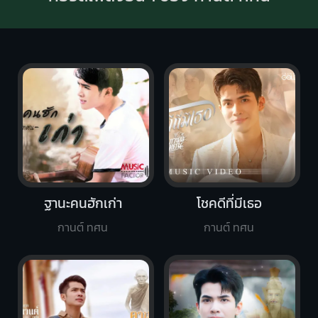
ฐานะคนฮักเก่า
โชคดีที่มีเธอ
กานต์ ทศน
กานต์ ทศน