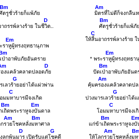
Bm
Am
ศั
ตรูชั่วร้ายก็แพ้ภัย
มิ
ตรที่ไม่ดีก็จงกลืน
D
Bm
นอาถรรพ์ลางร้าย ในชี
วิต..
ศั
ตรูชั่วร้ายก็แพ้ภั
C
ให้
สิ้นอาถรรพ์ลางร้าย ใ
Em
ระรา
หูผู้ทรงฤทธานุภาพ
Bm
Em
เ
ป่าอาพับภัยอันตราย
* พระรา
หูผู้ทรงฤทธา
Am
D
Bm
ร
องแคล้วคลาดปลอด
ภัย
ปัดเ
ป่าอาพับภัยอันต
G
Am
รเลวร้
ายอย่าได้แผ่วพ่าน
คุ้มคร
องแคล้วคลาดปล
C
G
อมม
หาบารมีจงเกิด
ปวงมารเลวร้
ายอย่าได้แ
Bm
Em
C
าเ
ถิดพระราหูจง
บันดาล
โอมม
หาบารมีจงเก
Am
Bm
Bm
E
ลกร
วยโชคหลั่งม
หาศาล
แก่ข้าเ
ถิดพระราหูจง
บ
D
G
Am
B
งลูกพ้นม
าร เปิดรับแต่โ
ชคดี
ให้โลกร
วยโชคหลั่งม
ห