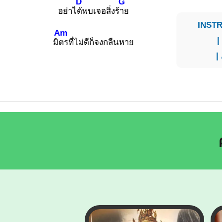
D
G
อย่าไ
ด้พบเจอสิ่งร้
าย
INSTR
Am
มิ
ตรที่ไม่ดีก็จงกลืนหาย
|