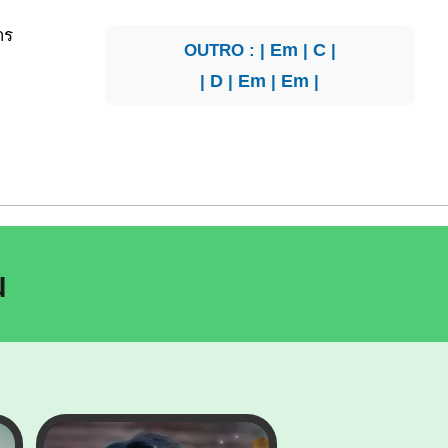
าร
OUTRO : |
Em
|
C
|
|
D
|
Em
|
Em
|
น