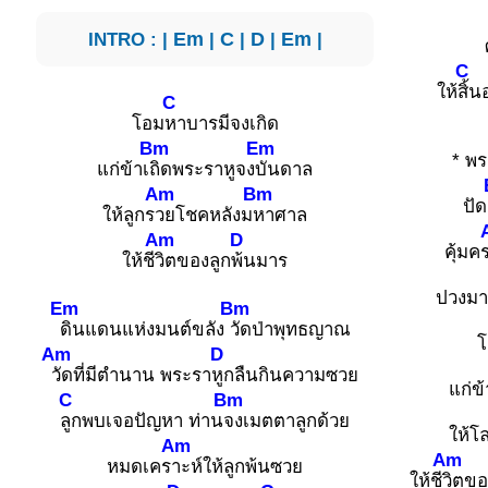
INTRO : |
Em
|
C
|
D
|
Em
|
C
ให้
สิ้
C
โอม
หาบารมีจงเกิด
Bm
Em
* พ
แก่ข้าเ
ถิดพระราหูจง
บันดาล
Am
Bm
ปัด
ให้ลูกร
วยโชคหลังม
หาศาล
Am
D
คุ้มค
ให้ชี
วิตของลูก
พ้นมาร
ปวงมา
Em
Bm
ดินแดนแห่งมนต์ขลัง
วัดป่าพุทธญาณ
โ
Am
D
วัดที่มีตำนาน พระรา
หูกลืนกินความซวย
แก่ข้
C
Bm
ลูกพบเจอปัญหา ท่าน
จงเมตตาลูกด้วย
ให้โ
Am
Am
หมดเคร
าะห์ให้ลูกพ้นซวย
ให้ชี
วิตขอ