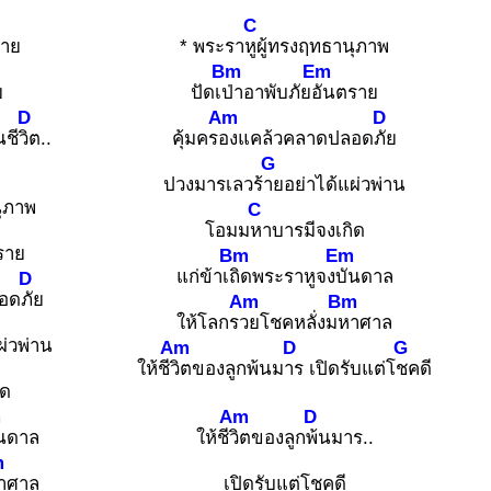
C
หาย
* พระรา
หูผู้ทรงฤทธานุภาพ
Bm
Em
ย
ปัดเ
ป่าอาพับภัย
อันตราย
D
Am
D
นชี
วิต..
คุ้มคร
องแคล้วคลาดปลอด
ภัย
G
ปวงมารเลวร้
ายอย่าได้แผ่วพ่าน
นุภาพ
C
โอมม
หาบารมีจงเกิด
ราย
Bm
Em
แก่ข้าเ
ถิดพระราหูจง
บันดาล
D
อด
ภัย
Am
Bm
ให้โลกร
วยโชคหลั่งม
หาศาล
ผ่วพ่าน
Am
D
G
ให้ชี
วิตของลูกพ้นม
าร เปิดรับแต่โ
ชคดี
ิด
m
Am
D
ันดาล
ให้ชี
วิตของลูก
พ้นมาร..
m
าศาล
เปิดรับแต่โชคดี