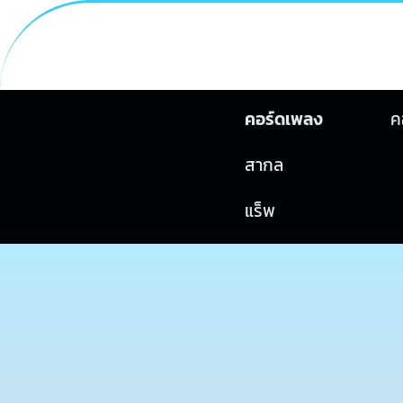
คอร์ดเพลง
ค
สากล
แร็พ