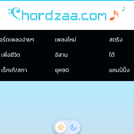
อร์ดเพลงง่ายๆ
เพลงใหม่
สตริง
เพื่อชีวิต
อีสาน
ใต้
เร็กเก้/สกา
ยุค90
แคมป์ปิ้ง