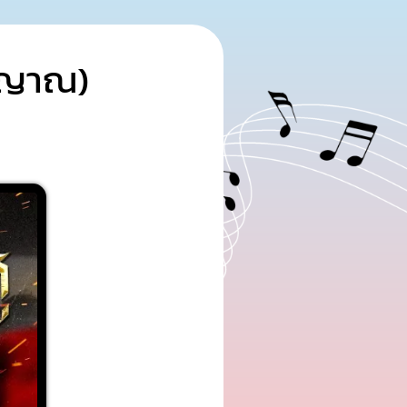
ทธญาณ)