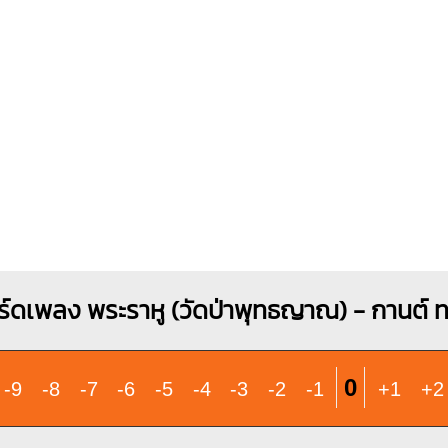
ร์ดเพลง พระราหู (วัดป่าพุทธญาณ) - กานต์ 
0
-9
-8
-7
-6
-5
-4
-3
-2
-1
+1
+2