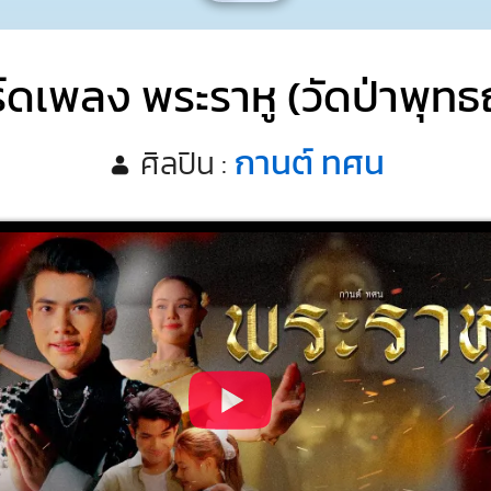
์ดเพลง พระราหู (วัดป่าพุ
กานต์ ทศน
ศิลปิน :