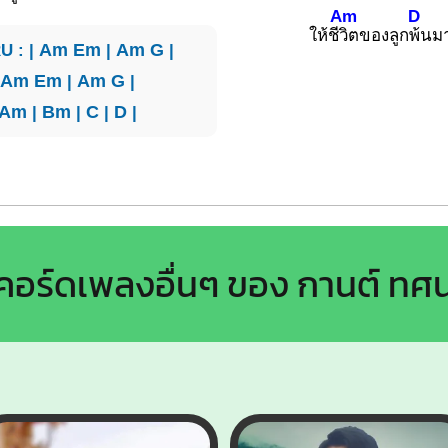
Am
D
ให้ชี
วิตของลูก
พ้นม
U : |
Am
Em
|
Am
G
|
|
Am
Em
|
Am
G
|
Am
|
Bm
|
C
|
D
|
คอร์ดเพลงอื่นๆ ของ กานต์ ทศ