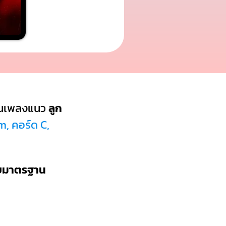
็นเพลงแนว
ลูก
m, คอร์ด C,
บบมาตรฐาน