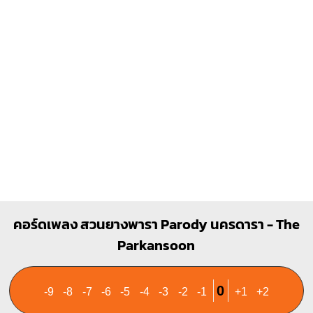
คอร์ดเพลง สวนยางพารา Parody นครดารา - The
Parkansoon
0
-9
-8
-7
-6
-5
-4
-3
-2
-1
+1
+2