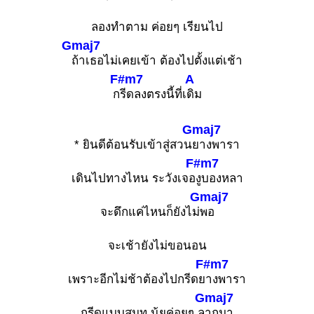
ลองทำตาม ค่อยๆ เรียนไป
Gmaj7
ถ้าเธอไม่เคยเข้า ต้องไปตั้งแต่เช้า
F#m7
A
ก
รีดลงตรงนี้ที่เ
ดิม
Gmaj7
* ยินดีต้อนรับเข้าสู่สวน
ยางพารา
F#m7
เดินไปทางไหน ระวังเจอ
งูบองหลา
Gmaj7
จะดึกแค่ไหนก็ยังไม่
พอ
จะเช้ายังไม่ขอนอน
F#m7
เพราะอีกไม่ช้าต้องไปกรีดย
างพารา
Gmaj7
กรีดแบบสมูท นุ้ยค่อยๆ ล
ากมา