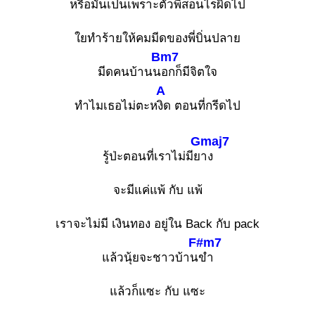
หรือมันเป็นเพราะตัว
พี่สอนไรผิดไป
ใยทำร้ายให้คมมีดของพี่บิ่นปลาย
Bm7
มีดคนบ้านน
อกก็มีจิตใจ
A
ทำไมเธอไม่ตะห
งิด ตอนที่กรีดไป
Gmaj7
รู้ป่ะตอนที่เราไม่มีย
าง
จะมีแค่แพ้ กับ แพ้
เราจะไม่มี เงินทอง อยู่ใน Back กับ pack
F#m7
แล้วนุ้ยจะชาวบ้าน
ขำ
แล้วก็แซะ กับ แซะ