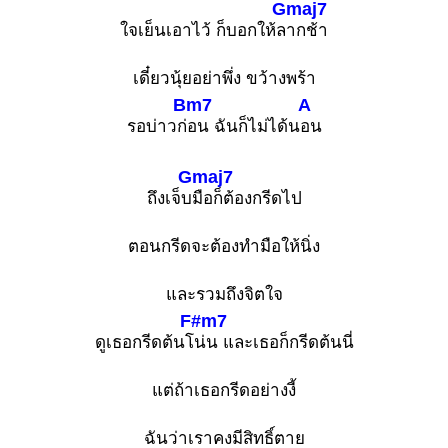
Gmaj7
ใจเย็นเอาไว้ ก็บอกให้ล
ากช้า
เดี๋ยวนุ้ยอย่าพึ่ง ขว้างพร้า
Bm7
A
รอบ่าวก่
อน ฉันก็ไม่ได้น
อน
Gmaj7
ถึงเจ็บ
มือก็ต้องกรีดไป
ตอนกรีดจะต้องทำมือให้นิ่ง
และรวมถึงจิตใจ
F#m7
ดูเธอกรีดต้นโ
น่น และเธอก็กรีดต้นนี่
แต่ถ้าเธอกรีดอย่างงี้
ฉันว่าเราคงมีสิทธิ์ตาย