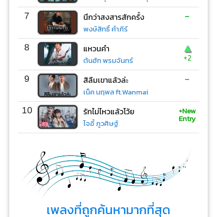
-
7
นึกว่าสงสารสักครั้ง
พงษ์สิทธิ์ คำภีร์
▲
8
แหวนคำ
+2
ต้นฮัก พรมจันทร์
-
9
สิลืมเขาแล้วล่ะ
เน็ค นฤพล ft.Wanmai
+New
10
รักไม่ไหวแล้วโว้ย
Entry
โจอี้ ภูวศิษฐ์
เพลงที่ถูกค้นหามากที่สุด