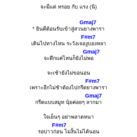
จะมีแต่ หรอย กับ แรง (นิ)
Gmaj7
* ยินดีต้อนรับเข้าสู่สวน
ยางพารา
F#m7
เดินไปทางไหน ระวังเจอ
งูบองหลา
Gmaj7
จะดึกแค่ไหนก็ยังไม่
พอ
จะเช้ายังไม่ขอนอน
F#m7
เพราะอีกไม่ช้าต้องไปกรีดย
างพารา
Gmaj7
กรีดแบบสมูท นุ้ยค่อยๆ ล
ากมา
ใจเย็นๆ อย่าพลาดหนา
F#m7
รอบ่าวก่
อน ไม่งั้นไม่ได้นอน