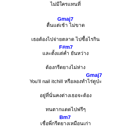
ไม่มีใครแทนที่
Gmaj7
ตื่นแต่เ
ช้า ไม่ขาด
เธอต้องไปจ่ายตลาด ไปซื้อไรกิน
F#m7
และตั้งแต่
ค่ำ ยันหว่าง
ต้องกรีดยางไม่ห่าง
Gmaj7
You’ll nail itchill หรือลองทำไ
ร่ดูป่ะ
อยู่ที่นั่นคงต่างเธอจะต้อง
ทนตากแดดไปฟรีๆ
Bm7
เชื่อพี่กรีดย
างเหมือนเก่า