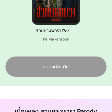
สวนยางพารา Parody นครดารา
The Parkansoon
แสดงเพิ่มเติม
เนื้อเพลง สวนยางพารา Parody