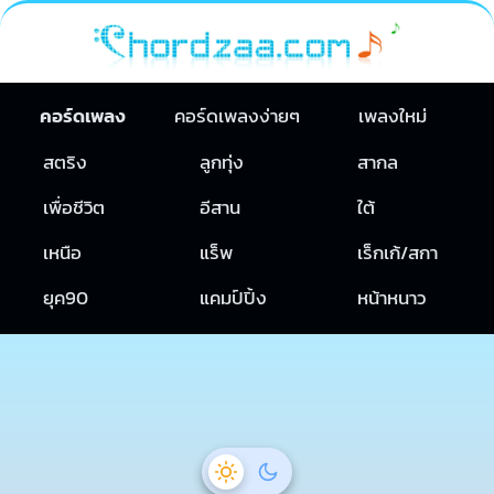
คอร์ดเพลง
คอร์ดเพลงง่ายๆ
เพลงใหม่
สตริง
ลูกทุ่ง
สากล
เพื่อชีวิต
อีสาน
ใต้
เหนือ
แร็พ
เร็กเก้/สกา
ยุค90
แคมป์ปิ้ง
หน้าหนาว