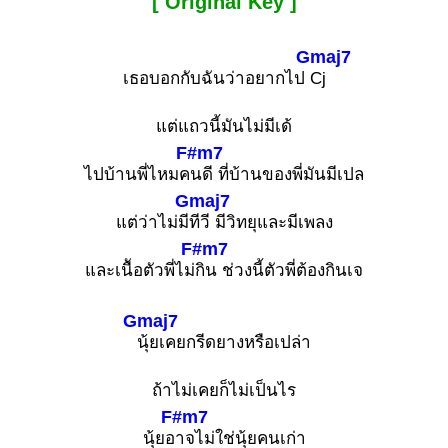
[ Original Key ]
Gmaj7
เธอบอกกับฉันว่าอยากไป
Cj
แต่แถวนี้มันไม่มีเด้
F#m7
ไปบ้านพี่ไหมค
นดี ที่บ้านของพี่มันมีเปล
Gmaj7
แต่ว่าไม่มี
ทีวี มีวิทยุและมีเพลง
F#m7
และเนืัอตัวพี่ไม่
กิน ช่วงนี้ตัวพี่ต้องกินเจ
Gmaj7
นุ้ยเคยกรีดยางหรือเปล่า
ถ้าไม่เคยก็ไม่เป็นไร
F#m7
นุ้ยอ
าจไม่ใช่นุ้ยคนเก่า