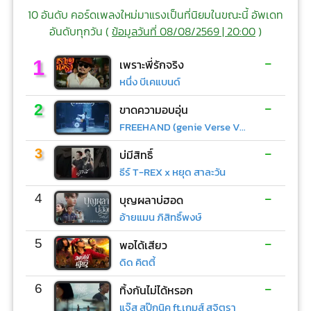
10 อันดับ คอร์ดเพลงใหม่มาแรงเป็นที่นิยมในขณะนี้ อัพเดท
อันดับทุกวัน (
ข้อมูลวันที่ 08/08/2569 | 20:00
)
-
1
เพราะพี่รักจริง
หนึ่ง บีเคแบนด์
-
2
ขาดความอบอุ่น
FREEHAND (genie Verse Vol.1)
-
3
บ่มีสิทธิ์
ธีร์ T-REX x หยุด สาละวัน
-
4
บุญผลาบ่ฮอด
อ้ายแมน ภิสิทธิ์พงษ์
-
5
พอได้เสียว
ดิด คิตตี้
-
6
ทิ้งกันไม่ได้หรอก
แจ๊ส สปุ๊กนิค ft.เกมส์ สุจิตรา