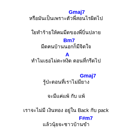
Gmaj7
หรือมันเป็นเพราะตัว
พี่สอนไรผิดไป
ใยทำร้ายให้คมมีดของพี่บิ่นปลาย
Bm7
มีดคนบ้านน
อกก็มีจิตใจ
A
ทำไมเธอไม่ตะห
งิด ตอนที่กรีดไป
Gmaj7
รู้ป่ะตอนที่เราไม่มีย
าง
จะมีแค่แพ้ กับ แพ้
เราจะไม่มี เงินทอง อยู่ใน Back กับ pack
F#m7
แล้วนุ้ยจะชาวบ้าน
ขำ