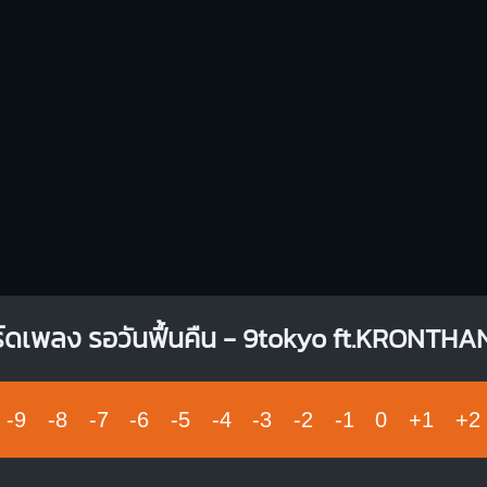
์ดเพลง รอวันฟื้นคืน - 9tokyo ft.KRONTH
-9
-8
-7
-6
-5
-4
-3
-2
-1
0
+1
+2