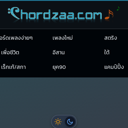
อร์ดเพลงง่ายๆ
เพลงใหม่
สตริง
เพื่อชีวิต
อีสาน
ใต้
เร็กเก้/สกา
ยุค90
แคมป์ปิ้ง