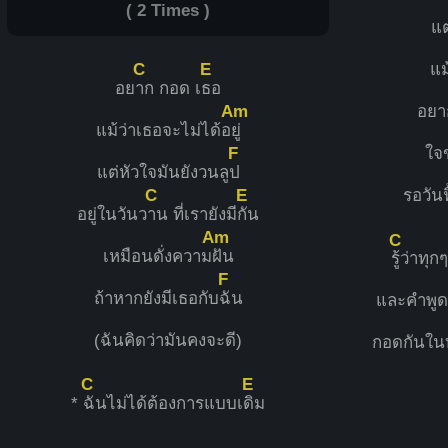
( 2 Times )
แต
C
E
แม
อย
าก กอด เ
ธอ
Am
อยา
แม้ว่าเธอจะไม่ได้อ
ยู่
F
ใจ
แต่หัวใจมันยังวนลู
ป
C
E
รอวันฟ
อยู่ในวันว
าน ที่เรายังมี
กัน
Am
C
เหมือนดั่งความ
ฝัน
รู้ว่าทุ
F
ถ้าหากยังมีเธอกับ
ฉัน
และคำพูดท
(ฉันคิดว่ามันคงจะดี)
กอดกันในทุ
C
E
*
ฉันไม่ได้ต้องการแบบเ
ดิม