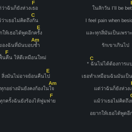
F
่ว่าฉันก็ยังห่วงเ
ธอ
ในสักวัน I’ll be bet
C
้ว่าเธอไม่คิดถึง
กัน
I feel pain when besi
E
กให้เธอได้พูดอีกค
รั้ง
และทุกสิ่มันเป็นเพราะ
Am
ของฉันที่มันบอบ
ช้ำ
รักเขาเกินไป
F
ื้น
คืน ให้ดีเหมือนใหม่
C
*
ฉันไม่ได้ต้องการแ
E
กๆ สิ่งมันไม่อาจย้อนคืนไ
ป
เธอทำเหมือนฉันมันเป็น
Am
ุกอย่างมันยังคงก้องในใ
จ
แต่ว่าฉันก็ยังห่วงเ
F
กครั้งฉันยังร้องไห้ฟูมฟ
าย
แม้ว่าเธอไม่คิดถึง
อยากให้เธอได้พูดอี