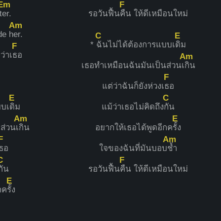
Em
F
t
er.
รอวันฟื้น
คืน ให้ดีเหมือนใหม่
Am
de h
er.
C
E
*
ฉันไม่ได้ต้องการแบบเ
ดิม
F
ว่าเ
ธอ
Am
เธอทำเหมือนฉันมันเป็นส่วนเ
กิน
F
แต่ว่าฉันก็ยังห่วงเ
ธอ
E
C
บบเ
ดิม
แม้ว่าเธอไม่คิดถึง
กัน
Am
E
ส่วนเ
กิน
อยากให้เธอได้พูดอีกค
รั้ง
F
Am
ธอ
ใจของฉันที่มันบอบ
ช้ำ
C
F
กัน
รอวันฟื้น
คืน ให้ดีเหมือนใหม่
E
กค
รั้ง