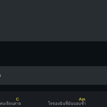
3
C
Am
แทบเจียนต
าย
ใจของฉันที่มันบอบ
ช้ำ