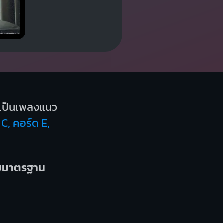
เป็นเพลงแนว
 C, คอร์ด E,
บบมาตรฐาน