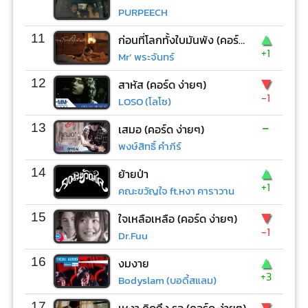
PURPEECH
▲
11
ก่อนที่โลกทั้งใบมันพัง (คอร์ด ง่ายๆ)
+1
Mr’ พระจันทร์
▼
12
สาหัส (คอร์ด ง่ายๆ)
-1
LOSO (โลโซ)
-
13
เสมอ (คอร์ด ง่ายๆ)
พงษ์สิทธิ์ คำภีร์
▲
14
ย้ายป่า
+1
คณะขวัญใจ ft.หงา คาราวาน
▼
15
ใจเหลือเหลือ (คอร์ด ง่ายๆ)
-1
Dr.Fuu
▲
16
งมงาย
+3
Bodyslam (บอดี้สแลม)
▼
17