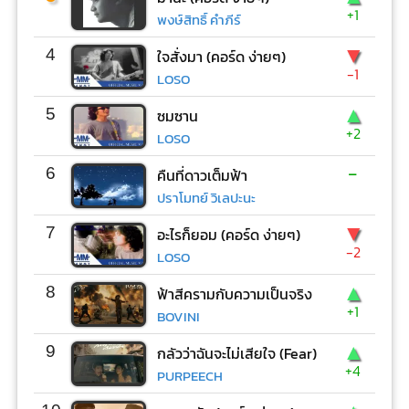
+1
พงษ์สิทธิ์ คำภีร์
▼
4
ใจสั่งมา (คอร์ด ง่ายๆ)
-1
LOSO
▲
5
ซมซาน
+2
LOSO
-
6
คืนที่ดาวเต็มฟ้า
ปราโมทย์ วิเลปะนะ
▼
7
อะไรก็ยอม (คอร์ด ง่ายๆ)
-2
LOSO
▲
8
ฟ้าสีครามกับความเป็นจริง
+1
BOVINI
▲
9
กลัวว่าฉันจะไม่เสียใจ (Fear)
+4
PURPEECH