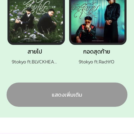
สายไป
กอดสุดท้าย
9tokyo ft.BLVCKHEART
9tokyo ft.RachYO
แสดงเพิ่มเติม