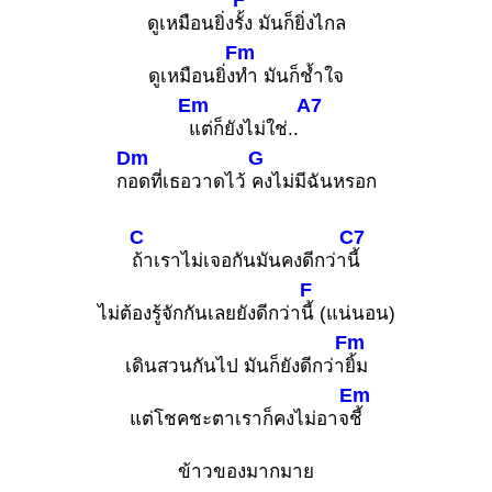
ดูเหมือนยิ่ง
รั้ง มันก็ยิ่งไกล
Fm
ดูเหมือนยิ่ง
ทำ มันก็ช้ำใจ
Em
A7
แต่ก็ยังไม่ใช่..
Dm
G
ก
อดที่เธอวาดไว้
คงไม่มีฉันหรอก
C
C7
ถ้าเราไม่เจอกันมันคงดีกว่า
นี้
F
ไม่ต้องรู้จักกันเลยยังดีกว่า
นี้ (แน่นอน)
Fm
เดินสวนกันไป มันก็ยังดีกว่า
ยิ้ม
Em
แต่โชคชะตาเราก็คงไม่อาจ
ชี้
ข้าวของมากมาย