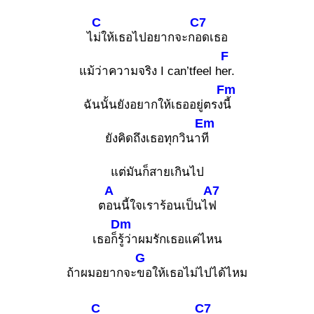
C
C7
ไ
ม่ให้เธอไปอยากจะก
อดเธอ
F
แม้ว่าความจริง I can’tfeel h
er.
Fm
ฉันนั้นยังอยากให้เธออยู่ตรง
นี้
Em
ยังคิดถึงเธอทุกวินา
ที
แต่มันก็สายเกินไป
A
A7
ต
อนนี้ใจเราร้อนเป็นไ
ฟ
Dm
เธอก็
รู้ว่าผมรักเธอแค่ไหน
G
ถ้าผมอยากจะ
ขอให้เธอไม่ไปได้ไหม
C
C7