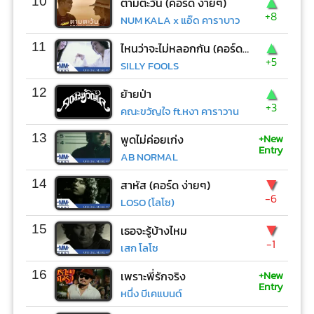
▲
10
ตามตะวัน (คอร์ด ง่ายๆ)
+8
NUM KALA x แอ๊ด คาราบาว
▲
11
ไหนว่าจะไม่หลอกกัน (คอร์ด ง่ายๆ)
+5
SILLY FOOLS
▲
12
ย้ายป่า
+3
คณะขวัญใจ ft.หงา คาราวาน
+New
13
พูดไม่ค่อยเก่ง
Entry
AB NORMAL
▼
14
สาหัส (คอร์ด ง่ายๆ)
-6
LOSO (โลโซ)
▼
15
เธอจะรู้บ้างไหม
-1
เสก โลโซ
+New
16
เพราะพี่รักจริง
Entry
หนึ่ง บีเคแบนด์