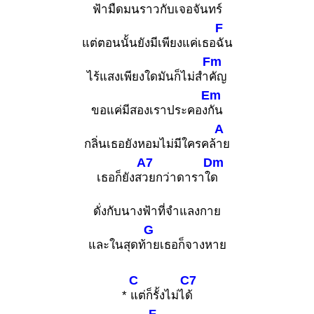
ฟ้ามืดมนราวกับเจอจั
นทร์
F
แต่ตอนนั้นยังมีเพียงแค่เธอ
ฉัน
Fm
ไร้แสงเพียงใดมันก็ไม่สำ
คัญ
Em
ขอแค่มีสองเราประคอง
กัน
A
กลิ่นเธอยังหอมไม่มีใครคล้
าย
A7
Dm
เธอก็ยังส
วยกว่าดาราใ
ด
ดั่งกับนางฟ้าที่จำแลงกาย
G
และในสุดท้
ายเธอก็จางหาย
C
C7
*
แต่ก็รั้งไม่ไ
ด้
F