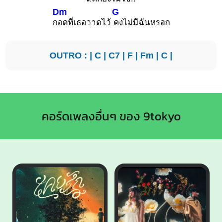
Dm
G
ก
อดที่เธอวาดไว้
คงไม่มีฉันหรอก
OUTRO : |
C
|
C7
|
F
|
Fm
|
C
|
คอร์ดเพลงอื่นๆ ของ 9tokyo