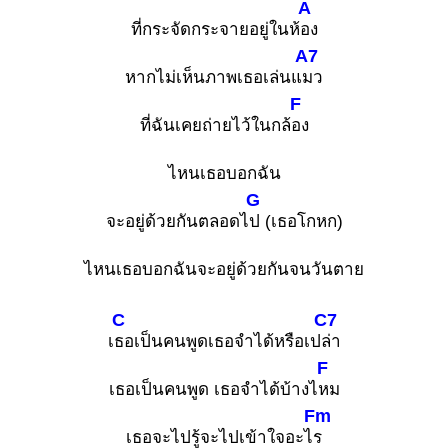
A
ที่กระจัดกระจายอยู่ในห้
อง
A7
หากไม่เห็นภาพเธอเล่นแ
มว
F
ที่ฉันเคยถ่ายไว้ในกล้
อง
ไหนเธอบอกฉัน
G
จะอยู่ด้วยกันตลอดไ
ป (เธอโกหก)
ไหนเธอบอกฉันจะอยู่ด้วยกันจนวันตาย
C
C7
เ
ธอเป็นคนพูดเธอจำได้หรือเป
ล่า
F
เธอเป็นคนพูด เธอจำได้บ้างไ
หม
Fm
เธอจะไปรู้จะไปเข้าใจอะไ
ร