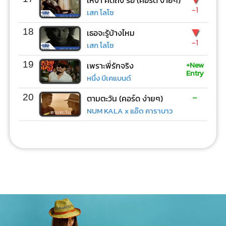
เหงา คิดถึง รอ (คอร์ด ง่ายๆ)
-1
เสก โลโซ
▼
18
เธอจะรู้บ้างไหม
-1
เสก โลโซ
+New
19
เพราะพี่รักจริง
Entry
หนึ่ง บีเคแบนด์
-
20
ตามตะวัน (คอร์ด ง่ายๆ)
NUM KALA x แอ๊ด คาราบาว