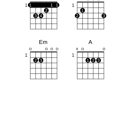
1
1
1
1
1
2
1
3
4
2
3
Em
A
O
O
O
O
X
O
O
1
1
2
3
1
2
3
Dm
Fm
X
X
O
1
1
1
1
1
1
1
2
3
3
4