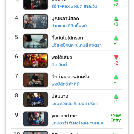
+2
ธีร์ T-REX x หยุด สาละวัน
▲
4
บุญผลาบ่ฮอด
+3
อ้ายแมน ภิสิทธิ์พงษ์
▲
5
ทิ้งกันไม่ได้หรอก
+1
แจ๊ส สปุ๊กนิค ft.เกมส์ สุจิตรา
▼
6
พอได้เสียว
-2
ดิด คิตตี้
▲
7
นึกว่าสงสารสักครั้ง
+1
พงษ์สิทธิ์ คำภีร์
▲
8
บ่สมนาง
+1
แซม ธวัชชัย ft.เบนซ์ ปรีชา
+New
9
you and me
Entry
แกนฮาว่า ft.Noi Naa YONLAPA