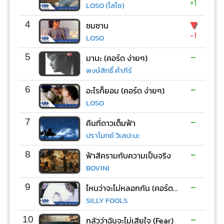
+1
LOSO (โลโซ)
▼
4
ซมซาน
-1
LOSO
-
5
มานะ (คอร์ด ง่ายๆ)
พงษ์สิทธิ์ คำภีร์
-
6
อะไรก็ยอม (คอร์ด ง่ายๆ)
LOSO
-
7
คืนที่ดาวเต็มฟ้า
ปราโมทย์ วิเลปะนะ
-
8
ฟ้าสีครามกับความเป็นจริง
BOVINI
-
9
ไหนว่าจะไม่หลอกกัน (คอร์ด ง่ายๆ)
SILLY FOOLS
-
10
กลัวว่าฉันจะไม่เสียใจ (Fear)