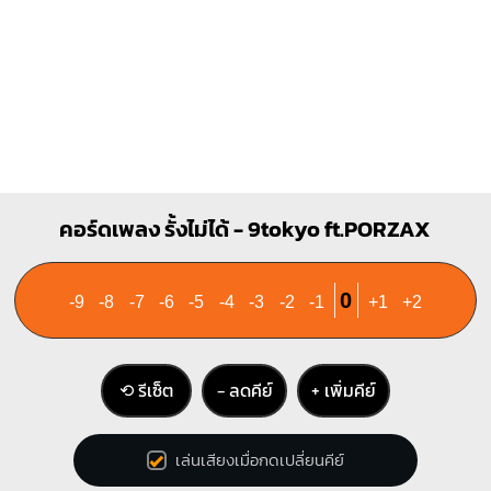
C
C7
X
O
O
X
O
1
1
1
1
2
2
3
3
4
A7
คอร์ดเพลง รั้งไม่ได้ - 9tokyo ft.PORZAX
X
O
O
O
1
2
3
0
-9
-8
-7
-6
-5
-4
-3
-2
-1
+1
+2
⟲ รีเซ็ต
− ลดคีย์
+ เพิ่มคีย์
เล่นเสียงเมื่อกดเปลี่ยนคีย์