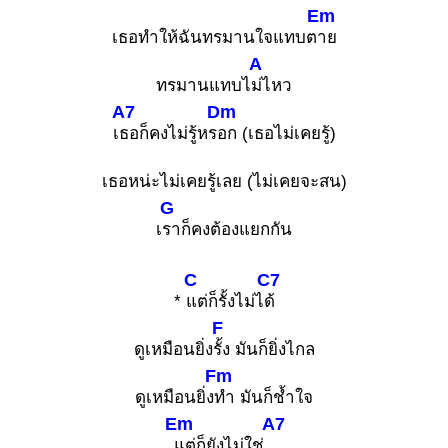
Em
เธอทำให้ฉันทรมานใจแทบต
าย
A
ทรมานแทบไ
ม่ไหว
A7
Dm
เ
ธอก็คงไม่รู้หร
อก (เธอไม่เคยรู้)
เธอหน่ะไม่เคยรู้เลย (ไม่เคยจะสน)
G
เ
ราก็คงต้องแยกกัน
C
C7
*
แต่ก็รั้งไม่ไ
ด้
F
ดูเหมือนยิ่ง
รั้ง มันก็ยิ่งไกล
Fm
ดูเหมือนยิ่ง
ทำ มันก็ช้ำใจ
Em
A7
แต่ก็ยังไม่ใช่.
.