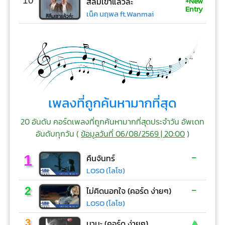
+New
10
สิลืมเขาแล้วล่ะ
Entry
เน็ค นฤพล ft.Wanmai
เพลงที่ถูกค้นหามากที่สุด
20 อันดับ คอร์ดเพลงที่ถูกค้นหามากที่สุดประจำวัน อัพเดท
อันดับทุกวัน (
ข้อมูลวันที่ 06/08/2569 | 20:00
)
-
1
คืนจันทร์
LOSO (โลโซ)
-
2
ไม่คิดนอกใจ (คอร์ด ง่ายๆ)
LOSO (โลโซ)
▲
3
มานะ (คอร์ด ง่ายๆ)