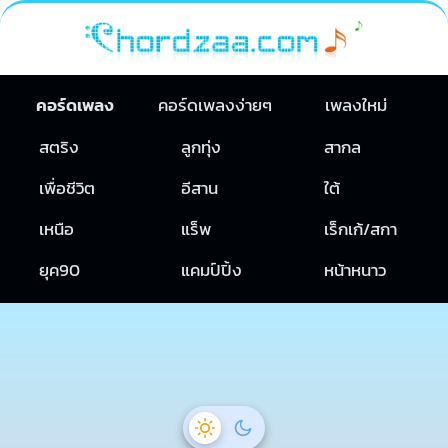
คอร์ดเพลง
คอร์ดเพลงง่ายๆ
เพลงใหม่
สตริง
ลูกทุ่ง
สากล
เพื่อชีวิต
อีสาน
ใต้
เหนือ
แร็พ
เร็กเก้/สกา
ยุค90
แคมป์ปิ้ง
หน้าหนาว