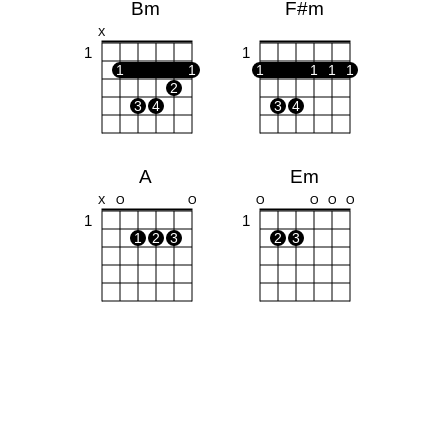
Bm
F#m
X
1
1
1
1
1
1
1
1
2
3
4
3
4
A
Em
X
O
O
O
O
O
O
1
1
1
2
3
2
3
D
G
X
X
O
O
O
O
1
1
1
2
1
3
2
3