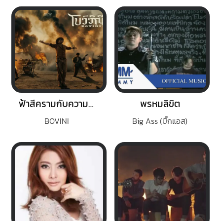
ฟ้าสีครามกับความเป็นจริง
พรหมลิขิต
BOVINI
Big Ass (บิ๊กแอส)