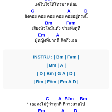
แต่ในใ
จให้โทรมาหน่อย
G
A
D
ยังค
อย คอย คอย คอย ค
อยอยู่ตรง
นี้
Bm
F#m
เสียงหัวใ
จมันดัง ช่วย
ฟังดูที
Em
A
ผู้ห
ญิงที่ปาก
ดี คิดถึงเธอ
INSTRU : |
Bm
|
F#m
|
|
Bm
|
A
|
|
D
|
Bm
|
G
A
|
D
|
|
Bm
|
F#m
|
Em
A
D
|
G
A
F#m
Bm
* เธอคงไม่
รู้ว่าทุก
ที ที่ว
างสายไ
ป
Em
A
D