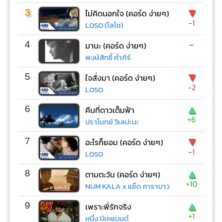
▼
3
ไม่คิดนอกใจ (คอร์ด ง่ายๆ)
-1
LOSO (โลโซ)
-
4
มานะ (คอร์ด ง่ายๆ)
พงษ์สิทธิ์ คำภีร์
▼
5
ใจสั่งมา (คอร์ด ง่ายๆ)
-2
LOSO
▲
6
คืนที่ดาวเต็มฟ้า
+6
ปราโมทย์ วิเลปะนะ
▼
7
อะไรก็ยอม (คอร์ด ง่ายๆ)
-1
LOSO
▲
8
ตามตะวัน (คอร์ด ง่ายๆ)
+10
NUM KALA x แอ๊ด คาราบาว
▲
9
เพราะพี่รักจริง
+1
หนึ่ง บีเคแบนด์