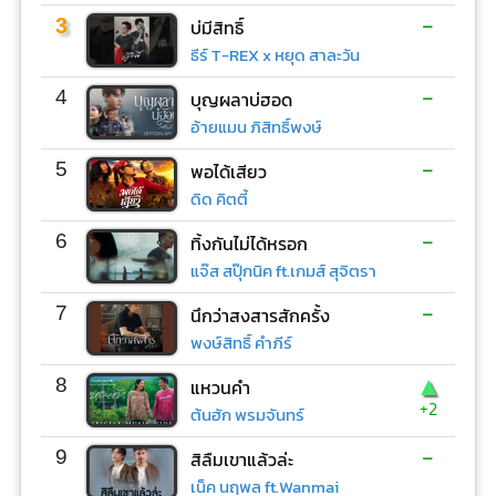
-
3
บ่มีสิทธิ์
ธีร์ T-REX x หยุด สาละวัน
-
4
บุญผลาบ่ฮอด
อ้ายแมน ภิสิทธิ์พงษ์
-
5
พอได้เสียว
ดิด คิตตี้
-
6
ทิ้งกันไม่ได้หรอก
แจ๊ส สปุ๊กนิค ft.เกมส์ สุจิตรา
-
7
นึกว่าสงสารสักครั้ง
พงษ์สิทธิ์ คำภีร์
▲
8
แหวนคำ
+2
ต้นฮัก พรมจันทร์
-
9
สิลืมเขาแล้วล่ะ
เน็ค นฤพล ft.Wanmai