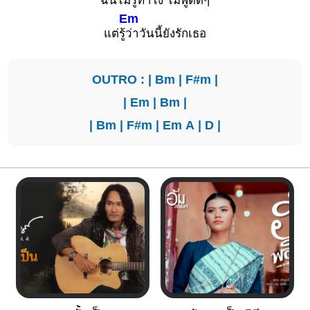
ฉันไม่รู้
ทำไง ไม่
พูดดีๆ
Em
แต่รู้
ว่าวันนี้ยังรักเธอ
OUTRO : |
Bm
|
F#m
|
|
Em
|
Bm
|
|
Bm
|
F#m
|
Em
A
|
D
|