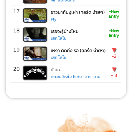
+New
17
ชาวนากับงูเห่า (คอร์ด ง่ายๆ)
Entry
Fly
+New
18
เธอจะรู้บ้างไหม
Entry
เสก โลโซ
▼
19
เหงา คิดถึง รอ (คอร์ด ง่ายๆ)
-2
เสก โลโซ
▼
20
ย้ายป่า
-13
คณะขวัญใจ ft.หงา คาราวาน