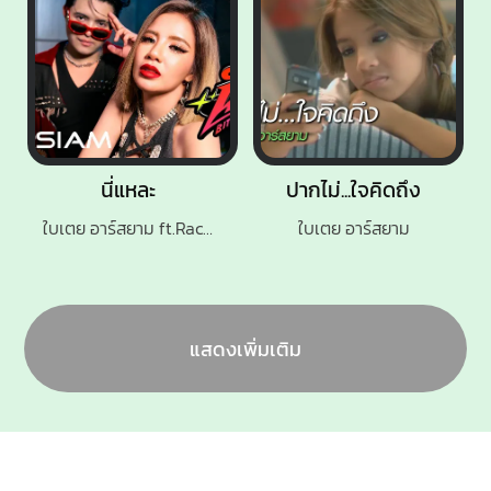
นี่แหละ
ปากไม่...ใจคิดถึง
ใบเตย อาร์สยาม ft.RachYO
ใบเตย อาร์สยาม
แสดงเพิ่มเติม