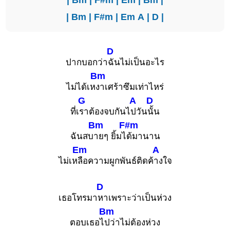
|
Bm
|
F#m
|
Em
A
|
D
|
D
ปากบอกว่า
ฉันไม่เป็นอะไร
Bm
ไม่ได้เห
งาเศร้าซึมเท่าไหร่
G
A
D
ที่เ
ราต้องจบกันไ
ปวัน
นั้น
Bm
F#m
ฉันสบ
ายๆ ยิ้มไ
ด้มานาน
Em
A
ไม่เห
ลือความผูกพันธ์ติดค้
างใจ
D
เธอโทรมา
หาเพราะว่าเป็นห่วง
Bm
ตอบเธอไ
ปว่าไม่ต้องห่วง