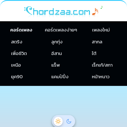
คอร์ดเพลง
คอร์ดเพลงง่ายๆ
เพลงใหม่
สตริง
ลูกทุ่ง
สากล
เพื่อชีวิต
อีสาน
ใต้
เหนือ
แร็พ
เร็กเก้/สกา
ยุค90
แคมป์ปิ้ง
หน้าหนาว