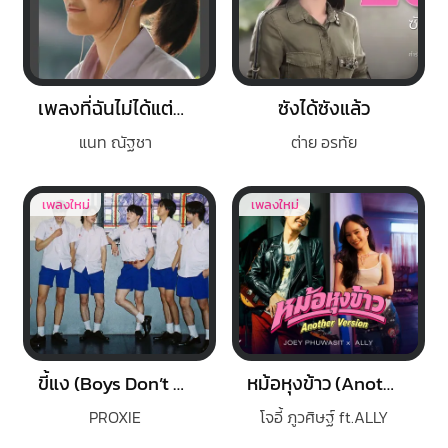
เพลงที่ฉันไม่ได้แต่ง (Acoustic Version)
ซังได้ซังแล้ว
แนท ณัฐชา
ต่าย อรทัย
เพลงใหม่
เพลงใหม่
ขี้แง (Boys Don’t Cry)
หม้อหุงข้าว (Another Version)
PROXIE
โจอี้ ภูวศิษฐ์ ft.ALLY