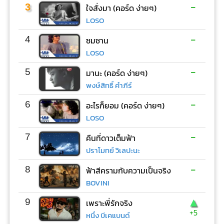
-
3
ใจสั่งมา (คอร์ด ง่ายๆ)
LOSO
-
4
ซมซาน
LOSO
-
5
มานะ (คอร์ด ง่ายๆ)
พงษ์สิทธิ์ คำภีร์
-
6
อะไรก็ยอม (คอร์ด ง่ายๆ)
LOSO
-
7
คืนที่ดาวเต็มฟ้า
ปราโมทย์ วิเลปะนะ
-
8
ฟ้าสีครามกับความเป็นจริง
BOVINI
▲
9
เพราะพี่รักจริง
+5
หนึ่ง บีเคแบนด์