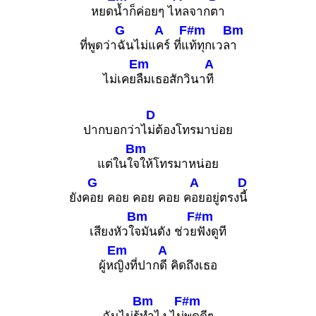
หยด
น้ำก็ค่อยๆ ไ
หลจาก
ตา
G
A
F#m
Bm
ที่พูดว่า
ฉันไม่แ
คร์ ที่แ
ท้ทุกเวล
า
Em
A
ไม่เคย
ลืมเธอสักวินา
ที
D
ปากบอกว่าไ
ม่ต้องโทรมาบ่อย
Bm
แต่ในใ
จให้โทรมาหน่อย
G
A
D
ยังค
อย คอย คอย คอย ค
อยอยู่ตรง
นี้
Bm
F#m
เสียงหัวใ
จมันดัง ช่วย
ฟังดูที
Em
A
ผู้ห
ญิงที่ปาก
ดี คิดถึงเธอ
Bm
F#m