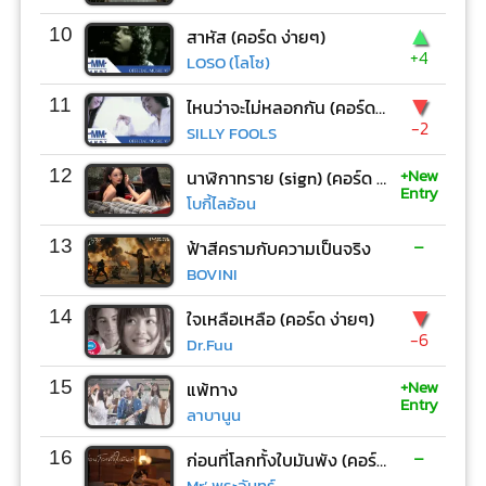
▲
10
สาหัส (คอร์ด ง่ายๆ)
+4
LOSO (โลโซ)
▼
11
ไหนว่าจะไม่หลอกกัน (คอร์ด ง่ายๆ)
-2
SILLY FOOLS
+New
12
นาฬิกาทราย (sign) (คอร์ด ง่ายๆ)
Entry
โบกี้ไลอ้อน
-
13
ฟ้าสีครามกับความเป็นจริง
BOVINI
▼
14
ใจเหลือเหลือ (คอร์ด ง่ายๆ)
-6
Dr.Fuu
+New
15
แพ้ทาง
Entry
ลาบานูน
-
16
ก่อนที่โลกทั้งใบมันพัง (คอร์ด ง่ายๆ)
Mr’ พระจันทร์