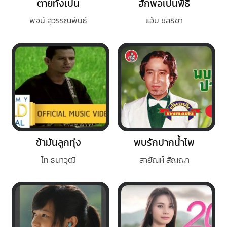
ตายทั้งเป็น
ฮักพอเป็นพิธี
พจน์ สุวรรณพันธ์
แอ้ม ชลธิชา
ข้ามันลูกทุ่ง
พบรักปากน้ำโพ
ไท ธนาวุฒิ
สายัณห์ สัญญา