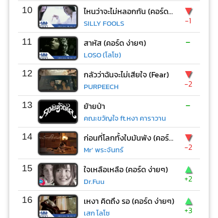
▼
10
ไหนว่าจะไม่หลอกกัน (คอร์ด ง่ายๆ)
-1
SILLY FOOLS
-
11
สาหัส (คอร์ด ง่ายๆ)
LOSO (โลโซ)
▼
12
กลัวว่าฉันจะไม่เสียใจ (Fear)
-2
PURPEECH
-
13
ย้ายป่า
คณะขวัญใจ ft.หงา คาราวาน
▼
14
ก่อนที่โลกทั้งใบมันพัง (คอร์ด ง่ายๆ)
-2
Mr’ พระจันทร์
▲
15
ใจเหลือเหลือ (คอร์ด ง่ายๆ)
+2
Dr.Fuu
▲
16
เหงา คิดถึง รอ (คอร์ด ง่ายๆ)
+3
เสก โลโซ