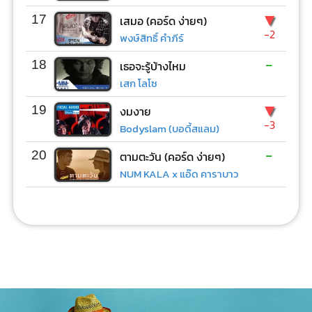
▼
17
เสมอ (คอร์ด ง่ายๆ)
-2
พงษ์สิทธิ์ คำภีร์
-
18
เธอจะรู้บ้างไหม
เสก โลโซ
▼
19
งมงาย
-3
Bodyslam (บอดี้สแลม)
-
20
ตามตะวัน (คอร์ด ง่ายๆ)
NUM KALA x แอ๊ด คาราบาว