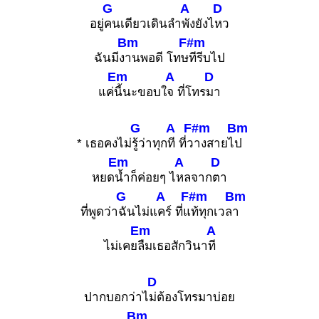
G
A
D
อยู่
คนเดียวเดินลำ
พังยังไ
หว
Bm
F#m
ฉันมีง
านพอดี โทษ
ทีรีบไป
Em
A
D
แค่
นี้นะขอบใ
จ ที่โทร
มา
G
A
F#m
Bm
* เธอคงไม่
รู้ว่าทุก
ที ที่ว
างสายไ
ป
Em
A
D
หยด
น้ำก็ค่อยๆ ไ
หลจาก
ตา
G
A
F#m
Bm
ที่พูดว่า
ฉันไม่แ
คร์ ที่แ
ท้ทุกเวล
า
Em
A
ไม่เคย
ลืมเธอสักวินา
ที
D
ปากบอกว่าไ
ม่ต้องโทรมาบ่อย
Bm