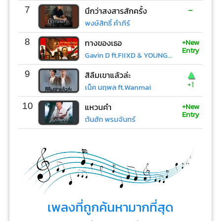
-
7
นึกว่าสงสารสักครั้ง
พงษ์สิทธิ์ คำภีร์
+New
8
ทางของเธอ
Entry
Gavin D ft.FIIXD & YOUNGOHM
▲
9
สิลืมเขาแล้วล่ะ
+1
เน็ค นฤพล ft.Wanmai
+New
10
แหวนคำ
Entry
ต้นฮัก พรมจันทร์
เพลงที่ถูกค้นหามากที่สุด