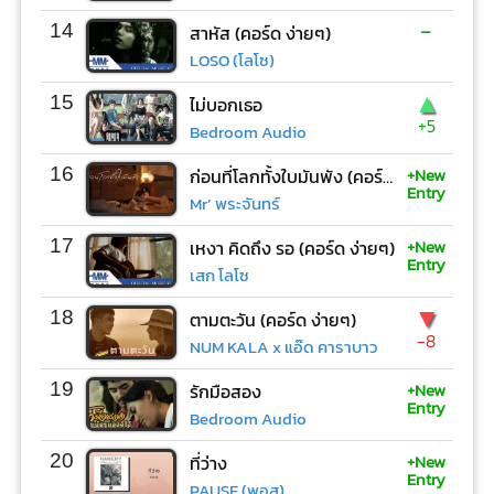
-
14
สาหัส (คอร์ด ง่ายๆ)
LOSO (โลโซ)
▲
15
ไม่บอกเธอ
+5
Bedroom Audio
+New
16
ก่อนที่โลกทั้งใบมันพัง (คอร์ด ง่ายๆ)
Entry
Mr’ พระจันทร์
+New
17
เหงา คิดถึง รอ (คอร์ด ง่ายๆ)
Entry
เสก โลโซ
▼
18
ตามตะวัน (คอร์ด ง่ายๆ)
-8
NUM KALA x แอ๊ด คาราบาว
+New
19
รักมือสอง
Entry
Bedroom Audio
+New
20
ที่ว่าง
Entry
PAUSE (พอส)