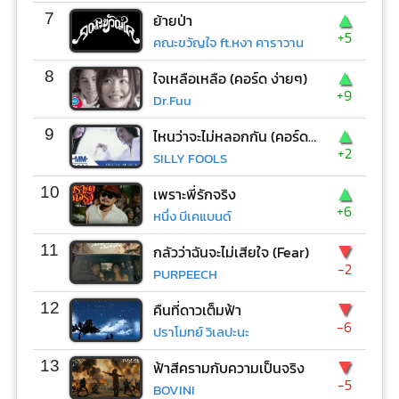
▲
7
ย้ายป่า
+5
คณะขวัญใจ ft.หงา คาราวาน
▲
8
ใจเหลือเหลือ (คอร์ด ง่ายๆ)
+9
Dr.Fuu
▲
9
ไหนว่าจะไม่หลอกกัน (คอร์ด ง่ายๆ)
+2
SILLY FOOLS
▲
10
เพราะพี่รักจริง
+6
หนึ่ง บีเคแบนด์
▼
11
กลัวว่าฉันจะไม่เสียใจ (Fear)
-2
PURPEECH
▼
12
คืนที่ดาวเต็มฟ้า
-6
ปราโมทย์ วิเลปะนะ
▼
13
ฟ้าสีครามกับความเป็นจริง
-5
BOVINI