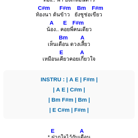
C#m
F#m
Bm
F#m
ท้อ
งนา ต้นข้
าว ยัง
ชูช่อเขี
ยว
A
E
F#m
น้
อง.. ค
อยพี่ค
นเดียว
Bm
A
เห็นเดื
อน ดวงเ
สี้ยว
E
A
เหมือนเ
คียวคอยเ
กี่ยวใจ
INSTRU : |
A
E
|
F#m
|
|
A
E
|
C#m
|
|
Bm
F#m
|
Bm
|
|
E
C#m
|
F#m
|
E
A
*
ฝากใจไว้กับเ
ดือน