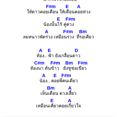
F#m
E
A
ให้ดาวคอยเ
ตือน ให้เ
ดือนค
อยห่วง
E
F#m
น้องนั้น
ไร้ คู่ค
วง
A
F#m
Bm
ลมหนาวพัด
ร่วง เหมือน
รวง ที่ร
อเคียว
A
E
D
ท้
อง..
ฟ้า ยังเกลื่อนด
าว
C#m
F#m
Bm
F#m
ท้อง
นา ต้นข้
าว ยัง
ชูช่อเขี
ยว
A
E
F#m
น้
อง.. ค
อยพี่ค
นเดียว
Bm
A
เห็นเ
ดือน ดวงเ
สี้ยว
E
A
เหมือนเ
คียวคอยเ
กี่ยวใจ