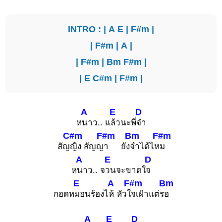
INTRO : |
A
E
|
F#m
|
|
F#m
|
A
|
|
F#m
|
Bm
F#m
|
|
E
C#m
|
F#m
|
A
E
D
ห
นาว.. แ
ล้วนะพี่
จ๋า
C#m
F#m
Bm
F#m
สัญ
ญิง สัญญ
า ยัง
จำได้ไห
ม
A
E
D
ห
นาว.. จ
วนจะขาดใ
จ
E
A
F#m
Bm
กอดห
มอนร้องไ
ห้ หัวใ
จเฝ้าแต่ร
อ
A
E
D