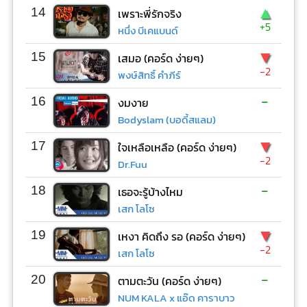
▲
14
เพราะพี่รักจริง
+5
หนึ่ง บีเคแบนด์
▼
15
เสมอ (คอร์ด ง่ายๆ)
-2
พงษ์สิทธิ์ คำภีร์
-
16
งมงาย
Bodyslam (บอดี้สแลม)
▼
17
ใจเหลือเหลือ (คอร์ด ง่ายๆ)
-2
Dr.Fuu
-
18
เธอจะรู้บ้างไหม
เสก โลโซ
▼
19
เหงา คิดถึง รอ (คอร์ด ง่ายๆ)
-2
เสก โลโซ
-
20
ตามตะวัน (คอร์ด ง่ายๆ)
NUM KALA x แอ๊ด คาราบาว