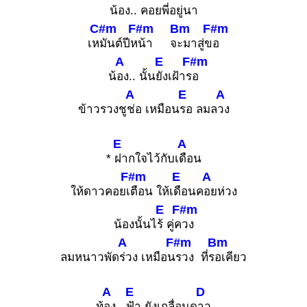
น้
อง.. ค
อยพี่อยู่
นา
C#m
F#m
Bm
F#m
เห
มันต์ปีห
น้า จ
ะมาสู่ข
อ
A
E
F#m
น้
อง.. นั้น
ยังเฝ้าร
อ
A
E
A
ข้าวรวงชู
ช่อ เหมือน
รอ ลมล
วง
E
A
*
ฝากใจไว้กับเ
ดือน
F#m
E
A
ให้ดาวคอยเ
ตือน ให้เ
ดือนค
อยห่วง
E
F#m
น้องนั้นไ
ร้ คู่ค
วง
A
F#m
Bm
ลมหนาวพัด
ร่วง เหมือน
รวง ที่ร
อเคียว
A
E
D
ท้
อง..
ฟ้า ยังเกลื่อนด
าว