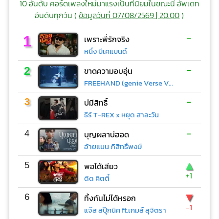
10 อันดับ คอร์ดเพลงใหม่มาแรงเป็นที่นิยมในขณะนี้ อัพเดท
อันดับทุกวัน (
ข้อมูลวันที่ 07/08/2569 | 20:00
)
-
1
เพราะพี่รักจริง
หนึ่ง บีเคแบนด์
-
2
ขาดความอบอุ่น
FREEHAND (genie Verse Vol.1)
-
3
บ่มีสิทธิ์
ธีร์ T-REX x หยุด สาละวัน
-
4
บุญผลาบ่ฮอด
อ้ายแมน ภิสิทธิ์พงษ์
▲
5
พอได้เสียว
+1
ดิด คิตตี้
▼
6
ทิ้งกันไม่ได้หรอก
-1
แจ๊ส สปุ๊กนิค ft.เกมส์ สุจิตรา