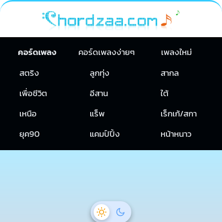
คอร์ดเพลง
คอร์ดเพลงง่ายๆ
เพลงใหม่
สตริง
ลูกทุ่ง
สากล
เพื่อชีวิต
อีสาน
ใต้
เหนือ
แร็พ
เร็กเก้/สกา
ยุค90
แคมป์ปิ้ง
หน้าหนาว