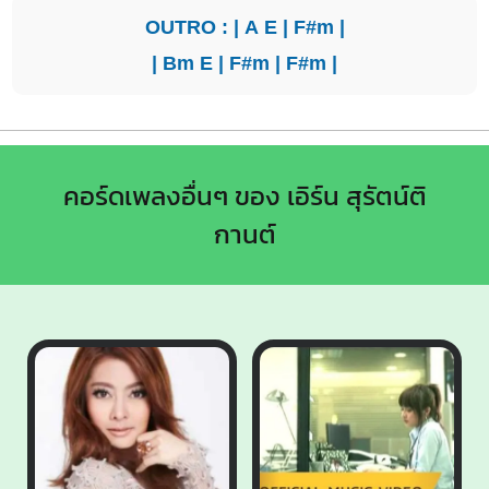
OUTRO : |
A
E
|
F#m
|
|
Bm
E
|
F#m
|
F#m
|
คอร์ดเพลงอื่นๆ ของ เอิร์น สุรัตน์ติ
กานต์