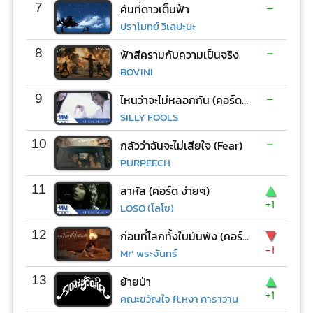
-
7
คืนที่ดาวเต็มฟ้า
ปราโมทย์ วิเลปะนะ
-
8
ฟ้าสีครามกับความเป็นจริง
BOVINI
-
9
ไหนว่าจะไม่หลอกกัน (คอร์ด ง่ายๆ)
SILLY FOOLS
-
10
กลัวว่าฉันจะไม่เสียใจ (Fear)
PURPEECH
▲
11
สาหัส (คอร์ด ง่ายๆ)
+1
LOSO (โลโซ)
▼
12
ก่อนที่โลกทั้งใบมันพัง (คอร์ด ง่ายๆ)
-1
Mr’ พระจันทร์
▲
13
ย้ายป่า
+1
คณะขวัญใจ ft.หงา คาราวาน