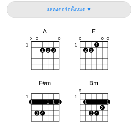
แสดงคอร์ดทั้งหมด ▼
A
E
X
O
O
O
O
O
1
1
1
1
2
3
2
3
F#m
Bm
X
1
1
1
1
1
1
1
1
2
3
4
3
4
C#m
D