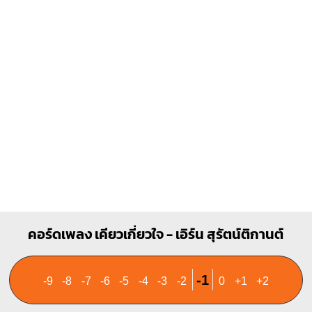
X
X
O
X
X
O
1
1
1
2
3
1
2
3
คอร์ดเพลง เคียวเกี่ยวใจ - เอิร์น สุรัตน์ติกานต์
-1
-9
-8
-7
-6
-5
-4
-3
-2
0
+1
+2