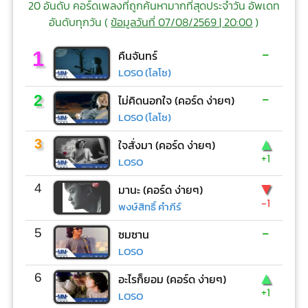
20 อันดับ คอร์ดเพลงที่ถูกค้นหามากที่สุดประจำวัน อัพเดท
อันดับทุกวัน (
ข้อมูลวันที่ 07/08/2569 | 20:00
)
-
1
คืนจันทร์
LOSO (โลโซ)
-
2
ไม่คิดนอกใจ (คอร์ด ง่ายๆ)
LOSO (โลโซ)
▲
3
ใจสั่งมา (คอร์ด ง่ายๆ)
+1
LOSO
▼
4
มานะ (คอร์ด ง่ายๆ)
-1
พงษ์สิทธิ์ คำภีร์
-
5
ซมซาน
LOSO
▲
6
อะไรก็ยอม (คอร์ด ง่ายๆ)
+1
LOSO