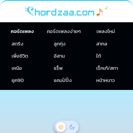
คอร์ดเพลง
คอร์ดเพลงง่ายๆ
เพลงใหม่
สตริง
ลูกทุ่ง
สากล
เพื่อชีวิต
อีสาน
ใต้
เหนือ
แร็พ
เร็กเก้/สกา
ยุค90
แคมป์ปิ้ง
หน้าหนาว