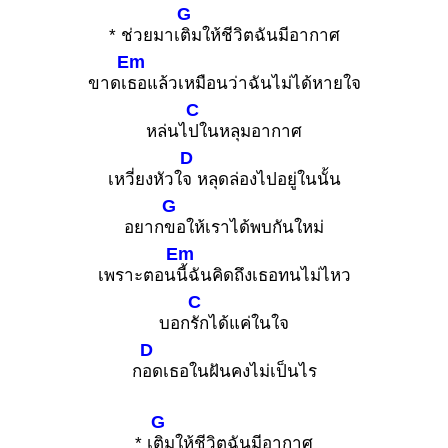
G
* ช่วยมาเ
ติมให้ชีวิตฉันมีอากาศ
Em
ขาดเ
ธอแล้วเหมือนว่าฉันไม่ได้หายใจ
C
หล่นไ
ปในหลุมอากาศ
D
เหวี่ยงหัวใ
จ หลุดล่องไปอยู่ในนั้น
G
อยาก
ขอให้เราได้พบกันใหม่
Em
เพราะตอน
นี้ฉันคิดถึงเธอทนไม่ไหว
C
บอก
รักได้แค่ในใจ
D
ก
อดเธอในฝันคงไม่เป็นไร
G
* เ
ติมให้ชีวิตฉันมีอากาศ