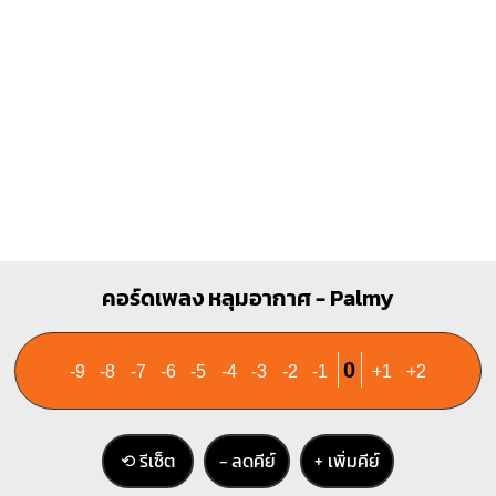
คอร์ดเพลง หลุมอากาศ - Palmy
0
-9
-8
-7
-6
-5
-4
-3
-2
-1
+1
+2
⟲ รีเซ็ต
− ลดคีย์
+ เพิ่มคีย์