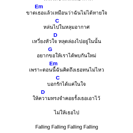
Em
ขาดเ
ธอแล้วเหมือนว่าฉันไม่ได้หายใจ
C
หล่นไ
ปในหลุมอากาศ
D
เหวี่ยงหัวใ
จ หลุดล่องไปอยู่ในนั้น
G
อยาก
ขอให้เราได้พบกันใหม่
Em
เพราะตอน
นี้ฉันคิดถึงเธอทนไม่ไหว
C
บอก
รักได้แค่ในใจ
D
ให้ค
วามทรงจำคอยรั้งเธอเอาไว้
ไม่ให้เธอไป
Falling Falling Falling Falling