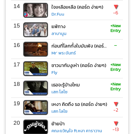
▼
14
ใจเหลือเหลือ (คอร์ด ง่ายๆ)
-6
Dr.Fuu
+New
15
แพ้ทาง
Entry
ลาบานูน
-
16
ก่อนที่โลกทั้งใบมันพัง (คอร์ด ง่ายๆ)
Mr’ พระจันทร์
+New
17
ชาวนากับงูเห่า (คอร์ด ง่ายๆ)
Entry
Fly
+New
18
เธอจะรู้บ้างไหม
Entry
เสก โลโซ
▼
19
เหงา คิดถึง รอ (คอร์ด ง่ายๆ)
-2
เสก โลโซ
▼
20
ย้ายป่า
-13
คณะขวัญใจ ft.หงา คาราวาน