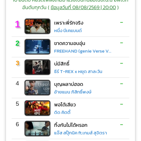
อันดับทุกวัน (
ข้อมูลวันที่ 08/08/2569 | 20:00
)
-
1
เพราะพี่รักจริง
หนึ่ง บีเคแบนด์
-
2
ขาดความอบอุ่น
FREEHAND (genie Verse Vol.1)
-
3
บ่มีสิทธิ์
ธีร์ T-REX x หยุด สาละวัน
-
4
บุญผลาบ่ฮอด
อ้ายแมน ภิสิทธิ์พงษ์
-
5
พอได้เสียว
ดิด คิตตี้
-
6
ทิ้งกันไม่ได้หรอก
แจ๊ส สปุ๊กนิค ft.เกมส์ สุจิตรา