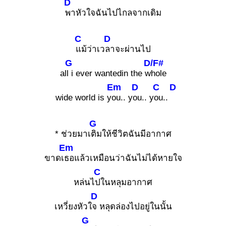
D
พาหัวใจฉันไปไกลจากเดิม
C
D
แม้ว่าเว
ลาจะผ่านไป
G
D/F#
al
l i ever wantedin the w
hole
Em
D
C
D
wide world is y
ou.. y
ou.. y
ou..
G
* ช่วยมาเ
ติมให้ชีวิตฉันมีอากาศ
Em
ขาดเ
ธอแล้วเหมือนว่าฉันไม่ได้หายใจ
C
หล่นไ
ปในหลุมอากาศ
D
เหวี่ยงหัวใ
จ หลุดล่องไปอยู่ในนั้น
G