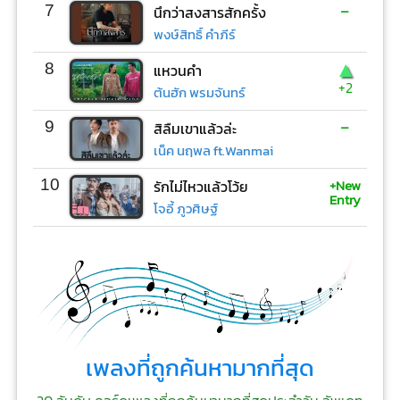
-
7
นึกว่าสงสารสักครั้ง
พงษ์สิทธิ์ คำภีร์
▲
8
แหวนคำ
+2
ต้นฮัก พรมจันทร์
-
9
สิลืมเขาแล้วล่ะ
เน็ค นฤพล ft.Wanmai
+New
10
รักไม่ไหวแล้วโว้ย
Entry
โจอี้ ภูวศิษฐ์
เพลงที่ถูกค้นหามากที่สุด