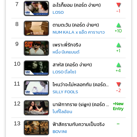
▼
7
อะไรก็ยอม (คอร์ด ง่ายๆ)
-1
LOSO
▲
8
ตามตะวัน (คอร์ด ง่ายๆ)
+10
NUM KALA x แอ๊ด คาราบาว
▲
9
เพราะพี่รักจริง
+1
หนึ่ง บีเคแบนด์
▲
10
สาหัส (คอร์ด ง่ายๆ)
+4
LOSO (โลโซ)
▼
11
ไหนว่าจะไม่หลอกกัน (คอร์ด ง่ายๆ)
-2
SILLY FOOLS
+New
12
นาฬิกาทราย (sign) (คอร์ด ง่ายๆ)
Entry
โบกี้ไลอ้อน
-
13
ฟ้าสีครามกับความเป็นจริง
BOVINI