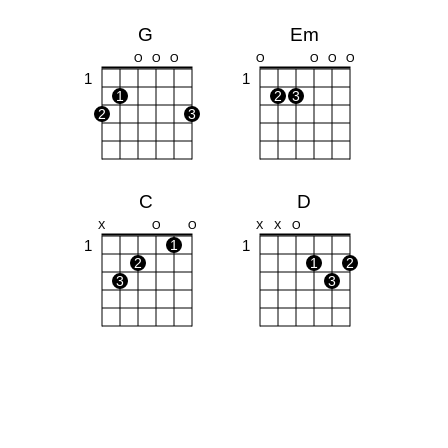
G
Em
O
O
O
O
O
O
O
1
1
1
2
3
2
3
C
D
X
O
O
X
X
O
1
1
1
2
1
2
3
3