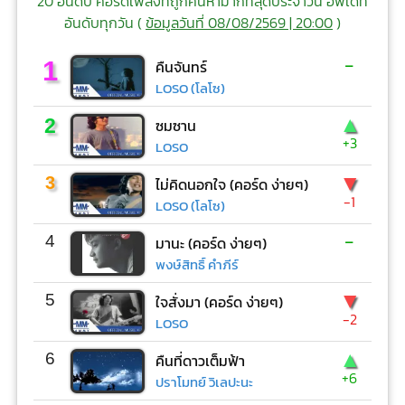
20 อันดับ คอร์ดเพลงที่ถูกค้นหามากที่สุดประจำวัน อัพเดท
อันดับทุกวัน (
ข้อมูลวันที่ 08/08/2569 | 20:00
)
-
1
คืนจันทร์
LOSO (โลโซ)
▲
2
ซมซาน
+3
LOSO
▼
3
ไม่คิดนอกใจ (คอร์ด ง่ายๆ)
-1
LOSO (โลโซ)
-
4
มานะ (คอร์ด ง่ายๆ)
พงษ์สิทธิ์ คำภีร์
▼
5
ใจสั่งมา (คอร์ด ง่ายๆ)
-2
LOSO
▲
6
คืนที่ดาวเต็มฟ้า
+6
ปราโมทย์ วิเลปะนะ