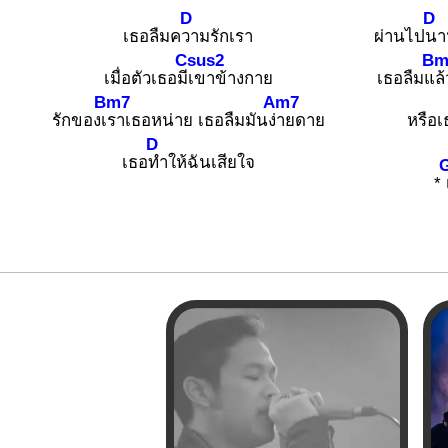
D
D
เธอลืมค
วามรักเรา
ผ่านไป
นาน
Csus2
Bm
เมื่อตัวเธอมี
เขาข้างกาย
เธอลืมแ
ล
Bm7
Am7
รักของเ
ราเธอหน่าย เธอลืมมันง่
ายดาย
หรือเ
D
เธอ
ทำให้ฉันเสียใจ
*