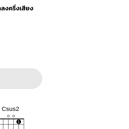
ำลงครึ่งเสียง
Csus2
O
O
1