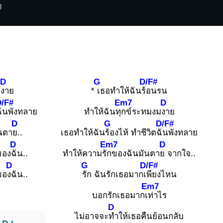
3
D
G
D/F#
ม
งาย
*
เธอทำให้ฉันร้
อนรน
/F#
Em7
D
ั
นพังทลาย
ทำให้ฉันทุ
กข์ระทมงม
งาย
D
G
D/F#
นตา
ย..
เธอทำให้ฉัน
ร้องไห้ ทำชีวิตฉั
นพังทลาย
D
Em7
D
ของ
ฉัน..
ทำให้ความรั
กของฉันมันตา
ย จากใจ..
D
G
D/F#
ขอ
งฉัน..
รัก ฉันรักเธอมากเ
พียงไหน
Em7
บอกรักเธอมากเ
ท่าไร
D
ไม่อาจจะ
ทำให้เธอคืนย้อนกลับ