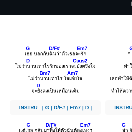
G
D/F#
Em7
เ
ธอ บอกกับฉั
นว่าตัวเธอจะ
รัก
*
D
Csus2
ไม่ว่า
นานเท่าไรรักของเราจะ
ยังตรึงใจ
ทำใ
Bm7
Am7
ไม่ว่าน
านเท่าไร ใจเ
อ๋ยใจ
เธอทำให้ฉ
D
จะ
ยังคงเป็นเหมือนเดิม
ทำให้ควา
INSTRU : |
G
|
D/F#
|
Em7
|
D
|
INSTRU
G
D/F#
Em7
G
แต่เ
ธอ กลับมา
ทิ้งให้ตัวฉันต้องเ
หงา
จำ ย