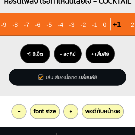
คอร์ดเพลง เธอทำให้ฉันเสียใจ - COCKTAIL
+1
-9
-8
-7
-6
-5
-4
-3
-2
-1
0
+2
⟲ รีเซ็ต
− ลดคีย์
+ เพิ่มคีย์
เล่นเสียงเมื่อกดเปลี่ยนคีย์
-
font size
+
พอดีกับหน้าจอ