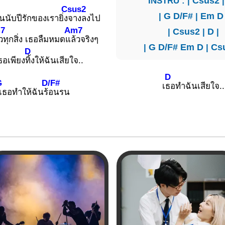
INSTRU : |
Csus2
Csus2
|
G
D/F#
|
Em
D
นับปีรักของเรายิ่ง
จางลงไป
7
Am7
|
Csus2
|
D
|
้วทุกสิ่ง เธอลืมหมดแ
ล้วจริงๆ
|
G
D/F#
Em
D
|
Cs
D
ธอเพียง
ทิ้งให้ฉันเสียใจ..
D
G
D/F#
เ
ธอทำฉันเสียใจ..
เธอทำให้ฉันร้
อนรน