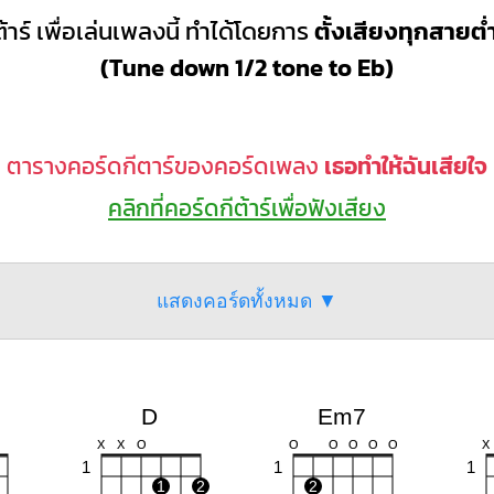
้าร์ เพื่อเล่นเพลงนี้ ทำได้โดยการ
ตั้งเสียงทุกสายต่
(Tune down 1/2 tone to Eb)
ตารางคอร์ดกีตาร์ของคอร์ดเพลง
เธอทำให้ฉันเสียใจ
คลิกที่คอร์ดกีต้าร์เพื่อฟังเสียง
แสดงคอร์ดทั้งหมด ▼
D
Em7
X
X
O
O
O
O
O
O
X
1
1
1
1
2
2