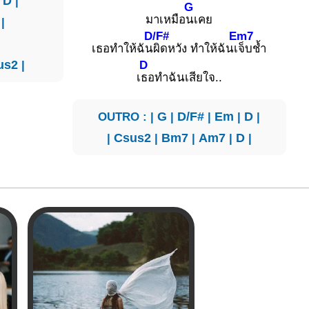
|
D
|
G
มาเหมือ
นเคย
|
D/F#
Em7
เธอทำให้ฉัน
ผิดหวัง ทำให้ฉันเ
จ็บช้ำ
us2
|
D
เ
ธอทำฉันเสียใจ..
OUTRO : |
G
|
D/F#
|
Em
|
D
|
|
Csus2
|
Bm7
|
Am7
|
D
|