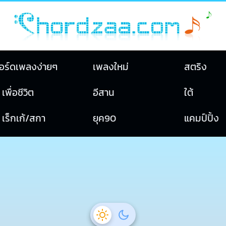
อร์ดเพลงง่ายๆ
เพลงใหม่
สตริง
เพื่อชีวิต
อีสาน
ใต้
เร็กเก้/สกา
ยุค90
แคมป์ปิ้ง