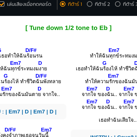
เล่นเสียงเมื่อกดคอร์ด
กีต้าร์ 1
กีต้าร์ 2
กีต้าร์ 
[ Tune down 1/2 tone to Eb ]
G
D/F#
Em7
เธอทำให้ฉันร้
อนรน
ทำให้ฉันทุ
กข์ระทมง
Em7
D
G
D
ห้ฉันทุ
กข์ระทมงม
งาย
เธอทำให้ฉัน
ร้องไห้ ทำชีวิตฉ
G
D/F#
Em7
ัน
ร้องไห้ ทำชีวิตฉั
นพังทลาย
ทำให้ความรั
กของฉันมั
Em7
D
Em7
D
Em7
มรั
กของฉันมันตา
ย จากใจ..
จาก
ใจ ของ
ฉัน.. จาก
ใจ 
Em7
D
Em7
จาก
ใจ ของ
ฉัน.. จาก
ใจ 
 : |
Em7
|
D
|
Em7
|
D
|
เธอทำฉันเสียใจ..
D/F#
Em7
ังคง
จำภาพเธอจนวัน
นี้