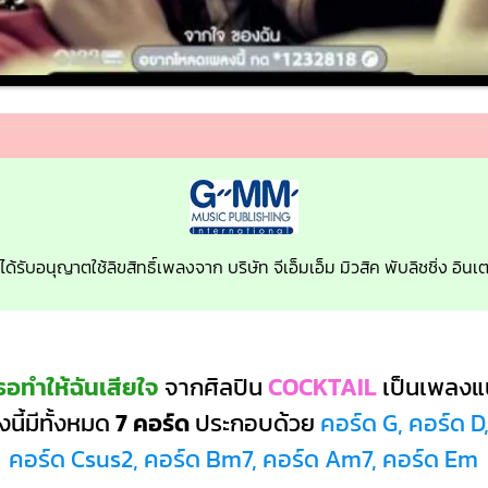
ได้รับอนุญาตใช้ลิขสิทธิ์เพลงจาก บริษัท จีเอ็มเอ็ม มิวสิค พับลิชชิ่ง อิ
อทำให้ฉันเสียใจ
จากศิลปิน
COCKTAIL
เป็นเพลงแ
นี้มีทั้งหมด
7 คอร์ด
ประกอบด้วย
คอร์ด G, คอร์ด D
คอร์ด Csus2, คอร์ด Bm7, คอร์ด Am7, คอร์ด Em