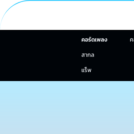
คอร์ดเพลง
ค
สากล
แร็พ