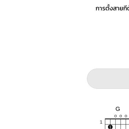
การตั้งสายกีต
G
O
O
O
1
1