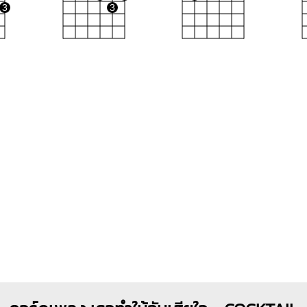
3
3
Bm7
Am7
Em
X
X
O
O
O
O
O
O
O
1
1
1
1
1
1
2
2
3
2
3