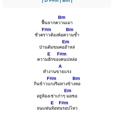
|
D
F#m
|
Bm
|
Bm
ฟื้นจากคว
ามเมา
F#m
Bm
ชั่วคร
าวต้องพ้อคว
ามช้ำ
Em
ป่านต้มขมคอ
อำหล่
E
F#m
ความ
ฮักของ
คนบ่หล่อ
A
ทำงานข
ายแรง
F#m
Bm
กินข้าวแ
กงริมทางข้าง
หอ
Em
อยู่ห้องเช่าเก่าๆ
มอซอ
E
F#m
จนแฟน
ท้อทน
รอบ่ไหว