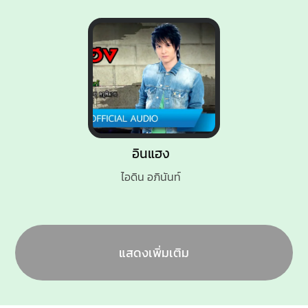
อินแฮง
ไอดิน อภินันท์
แสดงเพิ่มเติม