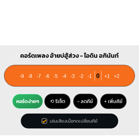
คอร์ดเพลง อ้ายบ่ฮู้ส่วง - ไอดิน อภินันท์
0
-9
-8
-7
-6
-5
-4
-3
-2
-1
+1
+2
คอร์ดง่ายๆ
⟲ รีเซ็ต
− ลดคีย์
+ เพิ่มคีย์
เล่นเสียงเมื่อกดเปลี่ยนคีย์