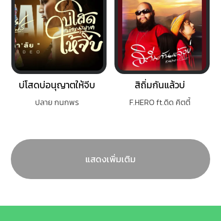
บ่โสดบ่อนุญาตให้จีบ
สิถิ่มกันแล้วบ่
ปลาย กนกพร
F.HERO ft.ดิด คิตตี้
แสดงเพิ่มเติม