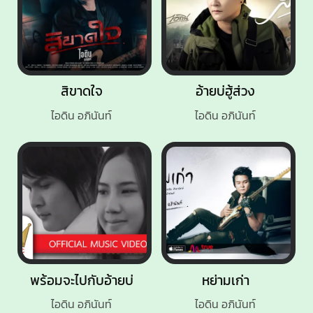
สิขาดใจ
อ้ายบ่ฮู้ส่วง
ไอดิน อภินันท์
ไอดิน อภินันท์
พร้อมจะไปกับอ้ายบ่
หย่ามเก่า
ไอดิน อภินันท์
ไอดิน อภินันท์