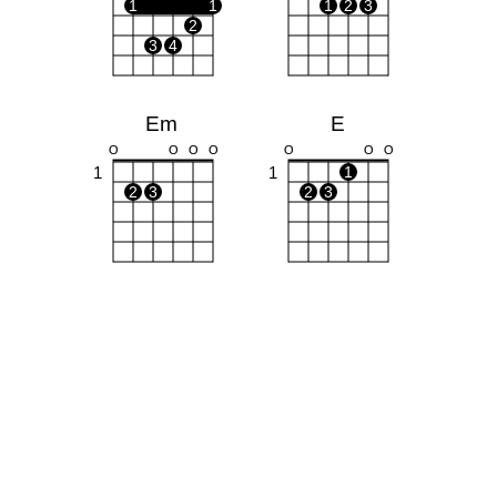
1
1
1
2
3
2
3
4
Em
E
O
O
O
O
O
O
O
1
1
1
2
3
2
3
F#m
D
X
X
O
1
1
1
1
1
1
1
2
3
3
4