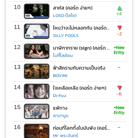
▲
10
สาหัส (คอร์ด ง่ายๆ)
+4
LOSO (โลโซ)
▼
11
ไหนว่าจะไม่หลอกกัน (คอร์ด ง่ายๆ)
-2
SILLY FOOLS
+New
12
นาฬิกาทราย (sign) (คอร์ด ง่ายๆ)
Entry
โบกี้ไลอ้อน
-
13
ฟ้าสีครามกับความเป็นจริง
BOVINI
▼
14
ใจเหลือเหลือ (คอร์ด ง่ายๆ)
-6
Dr.Fuu
+New
15
แพ้ทาง
Entry
ลาบานูน
-
16
ก่อนที่โลกทั้งใบมันพัง (คอร์ด ง่ายๆ)
Mr’ พระจันทร์