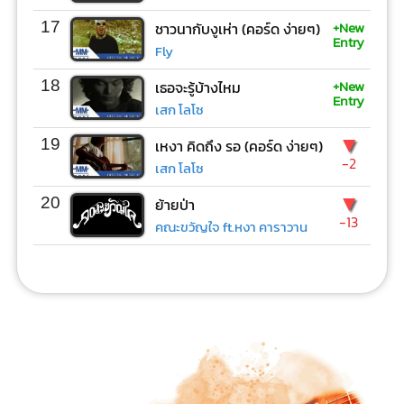
+New
17
ชาวนากับงูเห่า (คอร์ด ง่ายๆ)
Entry
Fly
+New
18
เธอจะรู้บ้างไหม
Entry
เสก โลโซ
▼
19
เหงา คิดถึง รอ (คอร์ด ง่ายๆ)
-2
เสก โลโซ
▼
20
ย้ายป่า
-13
คณะขวัญใจ ft.หงา คาราวาน