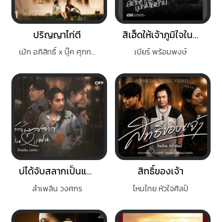
ปริญญาไก่ตี
สิเฮ็ดให้เจ้าภูมิใจในโตอ้าย
เม้ก อภิสิทธิ์ x บุ๊ค ศุภกาญจน์
เบียร์ พร้อมพงษ์
บ่ได้จับสลากเป็นแฟน
สิทธิ์ของเจ้า
ลำเพลิน วงศกร
ไหมไทย หัวใจศิลป์