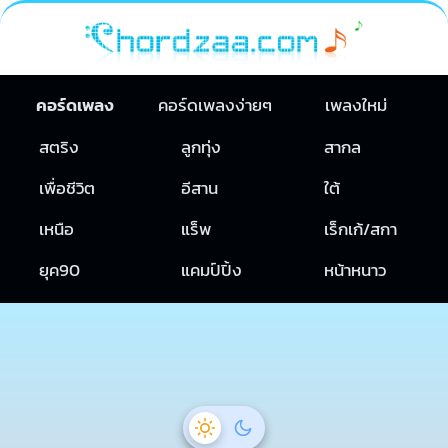
คอร์ดเพลง
คอร์ดเพลงง่ายๆ
เพลงใหม่
สตริง
ลูกทุ่ง
สากล
เพื่อชีวิต
อีสาน
ใต้
เหนือ
แร็พ
เร็กเก้/สกา
ยุค90
แคมป์ปิ้ง
หน้าหนาว