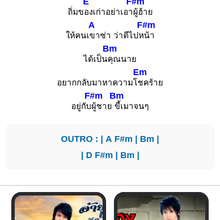
E
F#m
ถิ่มข
องเก่าอย่าเอา
ผู้ฮ้าย
A
F#m
ให้คนเ
ขาซ่า ว่าดีไปห
น้า
Bm
ได้เป็น
คุณนาย
Em
อยากกลับมาหาความโ
ชคร้าย
F#m
Bm
อยู่กับ
ผู้ชาย
ขี้เมาจนๆ
OUTRO : |
A
F#m
|
Bm
|
|
D
F#m
|
Bm
|