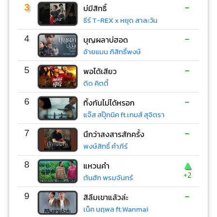
-
3
บ่มีสิทธิ์
ธีร์ T-REX x หยุด สาละวัน
-
4
บุญผลาบ่ฮอด
อ้ายแมน ภิสิทธิ์พงษ์
-
5
พอได้เสียว
ดิด คิตตี้
-
6
ทิ้งกันไม่ได้หรอก
แจ๊ส สปุ๊กนิค ft.เกมส์ สุจิตรา
-
7
นึกว่าสงสารสักครั้ง
พงษ์สิทธิ์ คำภีร์
▲
8
แหวนคำ
+2
ต้นฮัก พรมจันทร์
-
9
สิลืมเขาแล้วล่ะ
เน็ค นฤพล ft.Wanmai