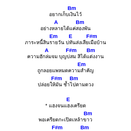
Bm
อยากเก็บเ
งินไว้
A
Bm
อย่างห
ลายได้แค่ส
องพัน
Em
E
F#m
ภาระหนี้สินร
ายวัน บ่
ทันส่งเสียเ
มือบ้าน
A
F#m
Bm
ความฮัก
ล่มจม บุญบ่
สม สิได้แ
ต่งงาน
Em
ถูกลอยแพหมดความ
สำคัญ
F#m
Bm
ปล่อยให้
มัน ช้ำไ
ปตามดวง
E
* แฮงจนแ
ฮงเครียด
Bm
พอเครียดกะเปิดเหล้าข
าว
F#m
Bm