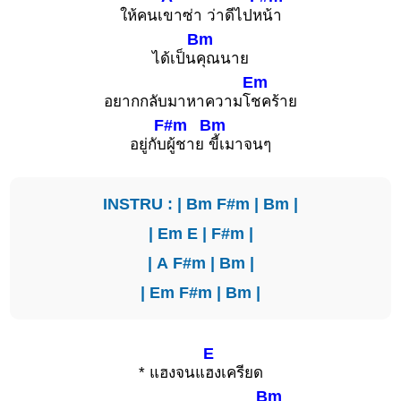
ให้คนเ
ขาซ่า ว่าดีไปห
น้า
Bm
ได้เป็น
คุณนาย
Em
อยากกลับมาหาความโ
ชคร้าย
F#m
Bm
อยู่กับ
ผู้ชาย
ขี้เมาจนๆ
INSTRU : |
Bm
F#m
|
Bm
|
|
Em
E
|
F#m
|
|
A
F#m
|
Bm
|
|
Em
F#m
|
Bm
|
E
* แฮงจนแ
ฮงเครียด
Bm