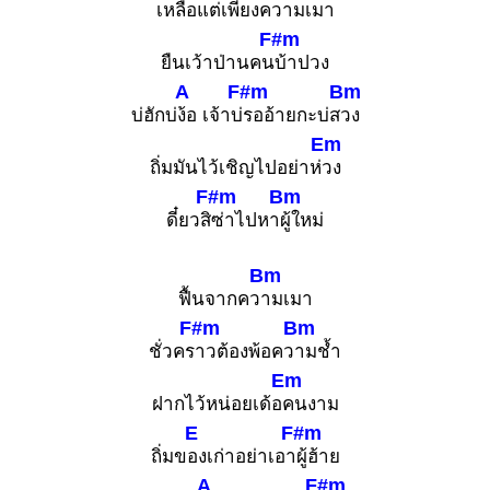
เหลือแ
ต่เพียงความเ
มา
F#m
ยืนเว้าป่านคน
บ้าปวง
A
F#m
Bm
บ่ฮักบ่
ง้อ เจ้าบ่
รออ้ายกะบ่ส
วง
Em
ถิ่มมันไว้เชิญไปอย่าห่
วง
F#m
Bm
ดี๋ยวสิ
ซ่าไปหา
ผู้ใหม่
Bm
ฟื้นจากคว
ามเมา
F#m
Bm
ชั่วคร
าวต้องพ้อคว
ามช้ำ
Em
ฝากไว้หน่อยเด้อ
คนงาม
E
F#m
ถิ่มข
องเก่าอย่าเอา
ผู้ฮ้าย
A
F#m