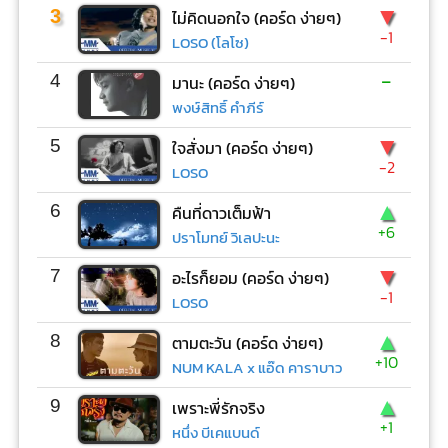
▼
3
ไม่คิดนอกใจ (คอร์ด ง่ายๆ)
-1
LOSO (โลโซ)
-
4
มานะ (คอร์ด ง่ายๆ)
พงษ์สิทธิ์ คำภีร์
▼
5
ใจสั่งมา (คอร์ด ง่ายๆ)
-2
LOSO
▲
6
คืนที่ดาวเต็มฟ้า
+6
ปราโมทย์ วิเลปะนะ
▼
7
อะไรก็ยอม (คอร์ด ง่ายๆ)
-1
LOSO
▲
8
ตามตะวัน (คอร์ด ง่ายๆ)
+10
NUM KALA x แอ๊ด คาราบาว
▲
9
เพราะพี่รักจริง
+1
หนึ่ง บีเคแบนด์