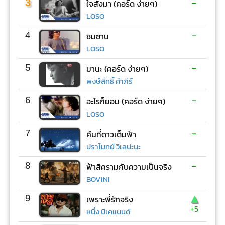
-
3
ใจสั่งมา (คอร์ด ง่ายๆ)
LOSO
-
4
ซมซาน
LOSO
-
5
มานะ (คอร์ด ง่ายๆ)
พงษ์สิทธิ์ คำภีร์
-
6
อะไรก็ยอม (คอร์ด ง่ายๆ)
LOSO
-
7
คืนที่ดาวเต็มฟ้า
ปราโมทย์ วิเลปะนะ
-
8
ฟ้าสีครามกับความเป็นจริง
BOVINI
▲
9
เพราะพี่รักจริง
+5
หนึ่ง บีเคแบนด์