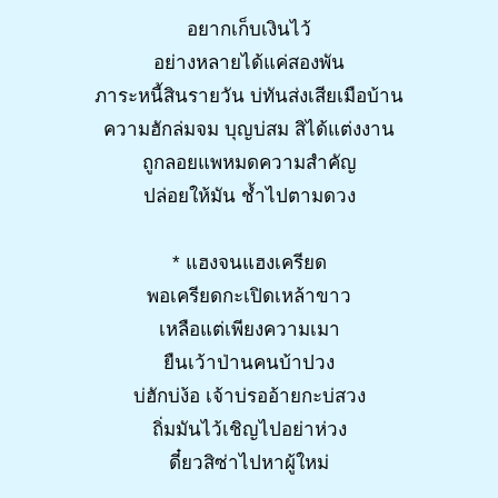
อยากเก็บเงินไว้
อย่างหลายได้แค่สองพัน
ภาระหนี้สินรายวัน บ่ทันส่งเสียเมือบ้าน
ความฮักล่มจม บุญบ่สม สิได้แต่งงาน
ถูกลอยแพหมดความสำคัญ
ปล่อยให้มัน ช้ำไปตามดวง
* แฮงจนแฮงเครียด
พอเครียดกะเปิดเหล้าขาว
เหลือแต่เพียงความเมา
ยืนเว้าป่านคนบ้าปวง
บ่ฮักบ่ง้อ เจ้าบ่รออ้ายกะบ่สวง
ถิ่มมันไว้เชิญไปอย่าห่วง
ดี๋ยวสิซ่าไปหาผู้ใหม่