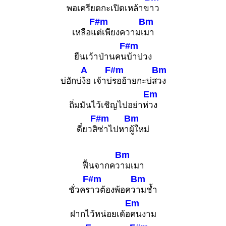
พอเครียดกะเปิดเหล้าข
าว
F#m
Bm
เหลือแ
ต่เพียงความเ
มา
F#m
ยืนเว้าป่านคน
บ้าปวง
A
F#m
Bm
บ่ฮักบ่
ง้อ เจ้าบ่
รออ้ายกะบ่ส
วง
Em
ถิ่มมันไว้เชิญไปอย่าห่
วง
F#m
Bm
ดี๋ยวสิ
ซ่าไปหา
ผู้ใหม่
Bm
ฟื้นจากคว
ามเมา
F#m
Bm
ชั่วคร
าวต้องพ้อคว
ามช้ำ
Em
ฝากไว้หน่อยเด้อ
คนงาม