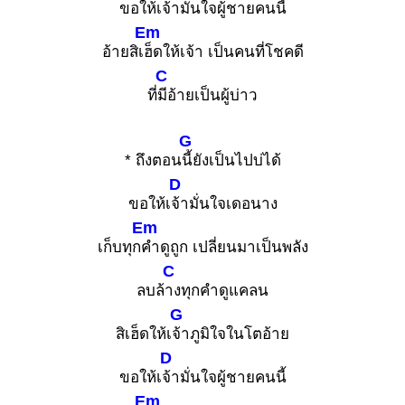
ขอให้เ
จ้ามั่นใจผู้ชายคนนี้
Em
อ้ายสิเ
ฮ็ดให้เจ้า เป็นคนที่โชคดี
C
ที่
มีอ้ายเป็นผู้บ่าว
G
* ถึงตอน
นี้ยังเป็นไปบ่ได้
D
ขอให้เ
จ้ามั่นใจเดอนาง
Em
เก็บทุก
คำดูถูก เปลี่ยนมาเป็นพลัง
C
ลบล้
างทุกคำดูแคลน
G
สิเฮ็ดให้เ
จ้าภูมิใจในโตอ้าย
D
ขอให้เ
จ้ามั่นใจผู้ชายคนนี้
Em