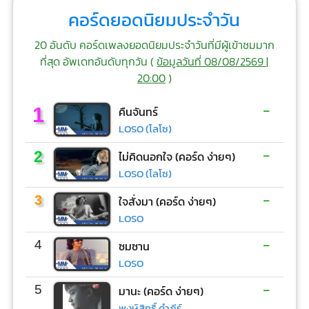
คอร์ดยอดนิยมประจำวัน
20 อันดับ คอร์ดเพลงยอดนิยมประจำวันที่มีผู้เข้าชมมาก
ที่สุด อัพเดทอันดับทุกวัน (
ข้อมูลวันที่ 08/08/2569 |
20:00
)
-
1
คืนจันทร์
LOSO (โลโซ)
-
2
ไม่คิดนอกใจ (คอร์ด ง่ายๆ)
LOSO (โลโซ)
-
3
ใจสั่งมา (คอร์ด ง่ายๆ)
LOSO
-
4
ซมซาน
LOSO
-
5
มานะ (คอร์ด ง่ายๆ)
พงษ์สิทธิ์ คำภีร์