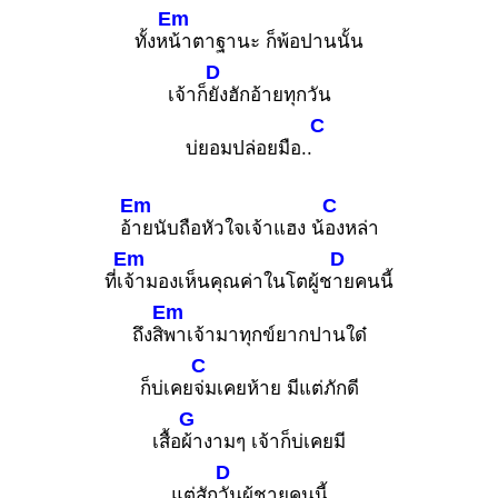
Em
ทั้งห
น้าตาฐานะ ก็พ้อปานนั้น
D
เจ้าก็
ยังฮักอ้ายทุกวัน
C
บ่ยอมปล่อยมือ..
Em
C
อ้
ายนับถือหัวใจเจ้าแฮง น้
องหล่า
Em
D
ที่เ
จ้ามองเห็นคุณค่าในโตผู้ช
ายคนนี้
Em
ถึงสิ
พาเจ้ามาทุกข์ยากปานใด๋
C
ก็บ่เคย
จ่มเคยห้าย มีแต่ภักดี
G
เสื้อ
ผ้างามๆ เจ้าก็บ่เคยมี
D
แต่สัก
วันผู้ชายคนนี้