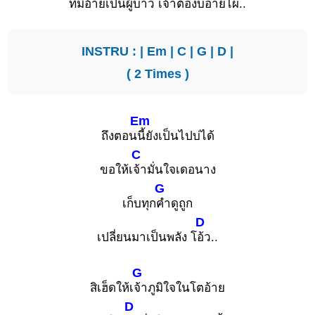
ที่
มีอ้ายเป็นผู้บ่าว เจ้าต้องบ่อ
ายไผ..
INSTRU : |
Em
|
C
|
G
|
D
|
( 2 Times )
Em
ถึงตอน
นี้ยังเป็นไปบ่ได้
C
ขอให้เ
จ้ามั่นใจเดอนาง
G
เก็บทุก
คำดูถูก
D
เปลี่ยนมาเป็นพลัง โ
อ้ว..
G
สิเฮ็ดให้เ
จ้าภูมิใจในโตอ้าย
D