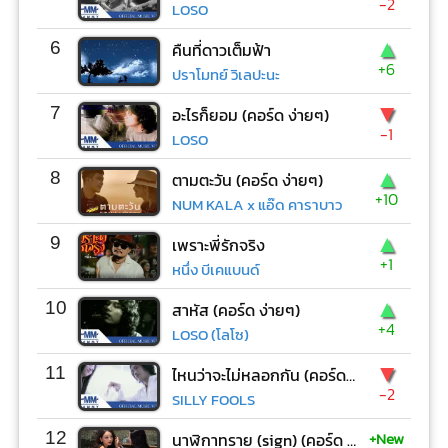
-2
LOSO
▲
6
คืนที่ดาวเต็มฟ้า
+6
ปราโมทย์ วิเลปะนะ
▼
7
อะไรก็ยอม (คอร์ด ง่ายๆ)
-1
LOSO
▲
8
ตามตะวัน (คอร์ด ง่ายๆ)
+10
NUM KALA x แอ๊ด คาราบาว
▲
9
เพราะพี่รักจริง
+1
หนึ่ง บีเคแบนด์
▲
10
สาหัส (คอร์ด ง่ายๆ)
+4
LOSO (โลโซ)
▼
11
ไหนว่าจะไม่หลอกกัน (คอร์ด ง่ายๆ)
-2
SILLY FOOLS
+New
12
นาฬิกาทราย (sign) (คอร์ด ง่ายๆ)