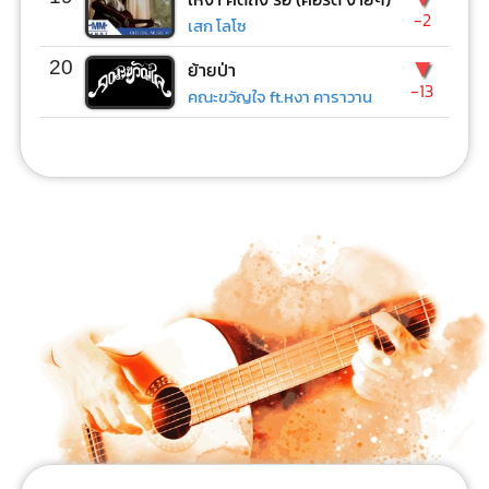
-2
เสก โลโซ
▼
20
ย้ายป่า
-13
คณะขวัญใจ ft.หงา คาราวาน