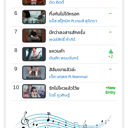
ดิด คิตตี้
-
6
ทิ้งกันไม่ได้หรอก
แจ๊ส สปุ๊กนิค ft.เกมส์ สุจิตรา
-
7
นึกว่าสงสารสักครั้ง
พงษ์สิทธิ์ คำภีร์
▲
8
แหวนคำ
+2
ต้นฮัก พรมจันทร์
-
9
สิลืมเขาแล้วล่ะ
เน็ค นฤพล ft.Wanmai
+New
10
รักไม่ไหวแล้วโว้ย
Entry
โจอี้ ภูวศิษฐ์