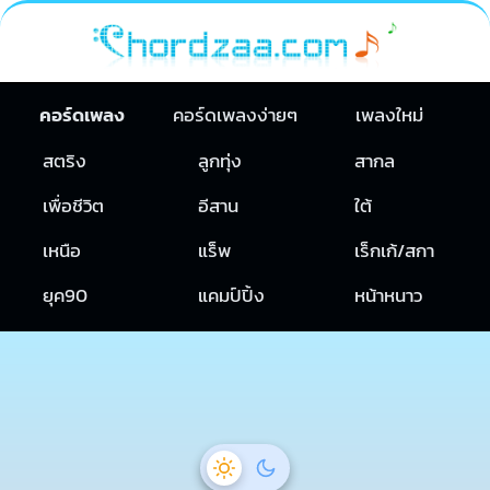
คอร์ดเพลง
คอร์ดเพลงง่ายๆ
เพลงใหม่
สตริง
ลูกทุ่ง
สากล
เพื่อชีวิต
อีสาน
ใต้
เหนือ
แร็พ
เร็กเก้/สกา
ยุค90
แคมป์ปิ้ง
หน้าหนาว