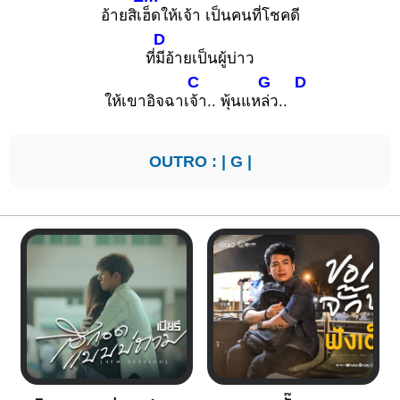
อ้ายสิเ
ฮ็ดให้เจ้า เป็นคนที่โชคดี
D
ที่
มีอ้ายเป็นผู้บ่าว
C
G
D
ให้เขาอิจฉาเ
จ้า.. พุ้นแห
ล่ว..
OUTRO : |
G
|