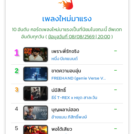
เพลงใหม่มาแรง
10 อันดับ คอร์ดเพลงใหม่มาแรงเป็นที่นิยมในขณะนี้ อัพเดท
อันดับทุกวัน (
ข้อมูลวันที่ 08/08/2569 | 20:00
)
-
1
เพราะพี่รักจริง
หนึ่ง บีเคแบนด์
-
2
ขาดความอบอุ่น
FREEHAND (genie Verse Vol.1)
-
3
บ่มีสิทธิ์
ธีร์ T-REX x หยุด สาละวัน
-
4
บุญผลาบ่ฮอด
อ้ายแมน ภิสิทธิ์พงษ์
-
5
พอได้เสียว