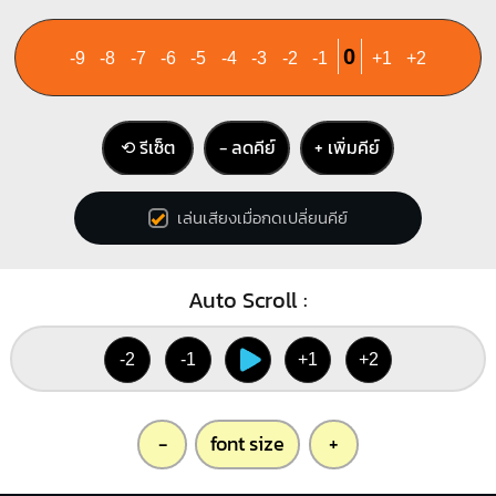
0
-9
-8
-7
-6
-5
-4
-3
-2
-1
+1
+2
⟲ รีเซ็ต
− ลดคีย์
+ เพิ่มคีย์
เล่นเสียงเมื่อกดเปลี่ยนคีย์
Auto Scroll :
-2
-1
+1
+2
-
font size
+