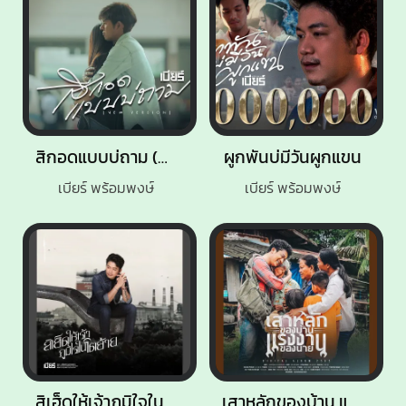
สิกอดแบบบ่ถาม (NEW VERSION)
ผูกพันบ่มีวันผูกแขน
เบียร์ พร้อมพงษ์
เบียร์ พร้อมพงษ์
สิเฮ็ดให้เจ้าภูมิใจในโตอ้าย
เสาหลักของบ้าน แรงงานของนาย