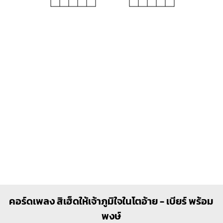
คอร์ดเพลง สิเฮ็ดให้เจ้าภูมิใจในโตอ้าย - เบียร์ พร้อม
พงษ์