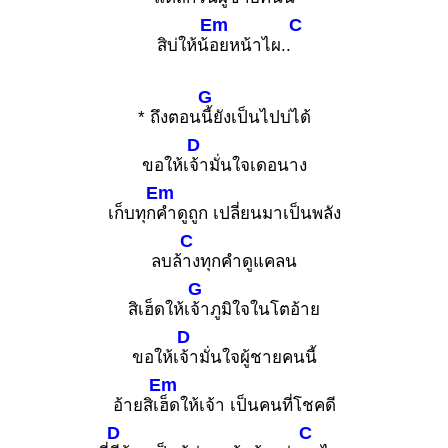
Em
C
สิบ่ให้น้
อยหน้าไผ..
G
* ถึงตอน
นี้ยังเป็นไปบ่ได้
D
ขอให้เ
จ้ามั่นใจเดอนาง
Em
เก็บทุก
คำดูถูก เปลี่ยนมาเป็นพลัง
C
ลบล้
างทุกคำดูแคลน
G
สิเฮ็ดให้เ
จ้าภูมิใจในโตอ้าย
D
ขอให้เ
จ้ามั่นใจผู้ชายคนนี้
Em
อ้ายสิเ
ฮ็ดให้เจ้า เป็นคนที่โชคดี
D
C