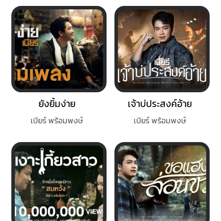
ยังยิ้มง่าย
เจ้าบ่ประสงค์อ้าย
เบียร์ พร้อมพงษ์
เบียร์ พร้อมพงษ์