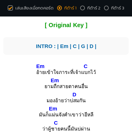
เล่นเสียงเมื่อกดคอร์ด
กีต้าร์ 1
กีต้าร์ 2
กีต้าร์ 3
[ Original Key ]
INTRO : |
Em
|
C
|
G
|
D
|
Em
C
อ้
ายเข้าใจภาระที่เจ้าแ
บกไว้
Em
ยาม
ถืกสายตาคนอื่น
D
มองอ้ายว่าบ่
สมกัน
Em
มันก็แ
ม่นจังคำเขาว่าอีหลี
C
ว่าผู้ช
ายคนนี้มันบ่ผ่าน