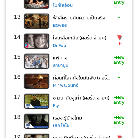
Entry
โบกี้ไลอ้อน
-
13
ฟ้าสีครามกับความเป็นจริง
BOVINI
▼
14
ใจเหลือเหลือ (คอร์ด ง่ายๆ)
-6
Dr.Fuu
+New
15
แพ้ทาง
Entry
ลาบานูน
-
16
ก่อนที่โลกทั้งใบมันพัง (คอร์ด ง่ายๆ)
Mr’ พระจันทร์
+New
17
ชาวนากับงูเห่า (คอร์ด ง่ายๆ)
Entry
Fly
+New
18
เธอจะรู้บ้างไหม
Entry
เสก โลโซ
▼
19
เหงา คิดถึง รอ (คอร์ด ง่ายๆ)