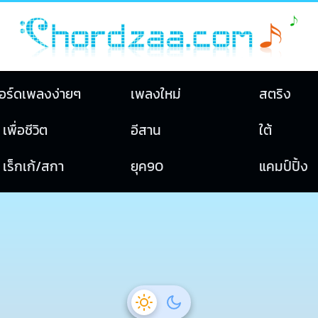
อร์ดเพลงง่ายๆ
เพลงใหม่
สตริง
เพื่อชีวิต
อีสาน
ใต้
เร็กเก้/สกา
ยุค90
แคมป์ปิ้ง