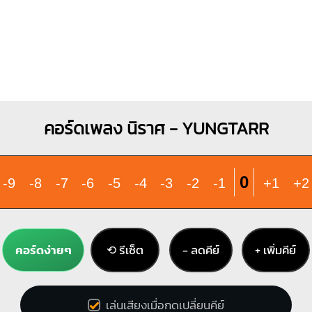
คอร์ดเพลง นิราศ - YUNGTARR
0
-9
-8
-7
-6
-5
-4
-3
-2
-1
+1
+2
คอร์ดง่ายๆ
⟲ รีเซ็ต
− ลดคีย์
+ เพิ่มคีย์
เล่นเสียงเมื่อกดเปลี่ยนคีย์