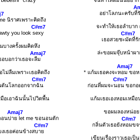
bebéshi* crazy
จนทำให้ผมนั้นอยาก
Am
อย่าโลภนะครับที่
ร
j7
me นิราศเพราะคิดถึง
จะทำให้เธอลำบาก
C#m7
awty you look s
exy
C#m7
เธอสวยชะ
มัดที่รั
นบางครั้งผมคิดหึง
ล่ะขอผมจุ๊บหน้าผา
Amaj7
ธอบอกว่าเธอจะ
ลืม
Amaj7
อไม่ลืมเพราะเธอคิดถึง
* แก้มเธอคงจะห
อม ขอห
C#m7
C#m7
นดันโลกออกจาก
ฉัน
ก่อนที่ผมจะน
อน ขอกอ
มือเอาฉันนั้นไปวิดพื้น
แก้มเธอเองหอมเหมือ
ขอผมลองหน่อย
Amaj7
ตอนบ่
าย let me ขอนอนตัก
C#m7
กลิ่นตัวเธอยังห
อมขจ
C#m7
ียงเธอค่อนข้างสบ
าย
เขียนเรื่องราวเธอเป็น