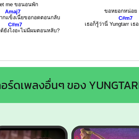
let me ขอนอนพัก
ขอหยอกหน่อย
Amaj7
ปากแ
ข็งเนี่ยขอกอดตอนกลับ
C#m7
เธอก็รู้ว่านี่ Yungt
arr เธอ
C#m7
้ยังไ
งอะไม่มีผมตอนหลับ?
อร์ดเพลงอื่นๆ ของ YUNGTA