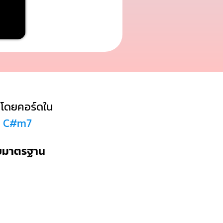
โดยคอร์ดใน
์ด C#m7
บบมาตรฐาน