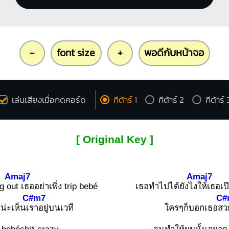
-
font size
+
พอดีกับหน้าจอ
เล่นเสียงเมื่อกดคอร์ด
กีต้าร์ 1
กีต้าร์ 2
กีต้าร์ 
[ Original Key ]
Amaj7
Amaj7
g o
ut เธออย่าเพิ่ง trip bebé
เธอทำไปได้ยังไ
งให้เธอเป
C#m7
C#
น่ะเห็นเ
ราอยู่บนเวที
ใครๆก็บอกเธอส
ว