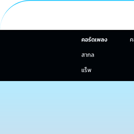
คอร์ดเพลง
ค
สากล
แร็พ