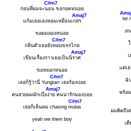
C#m7
ก่อนที่ผมจะน
อน ขอกอดหน่อย
Ama
Amaj7
l
et 
แก้มเธอเองหอมเหมือนเก
สร
sh
ขอผมลองหน่อย
C#m7
ใ
กลิ่นตัวเธอยังห
อมขจรไกล
Amaj7
เ
เขียนเรื่องราวเธอเป็นนิร
าศ
แต่เธ
ขอหยอกหน่อย
C#m7
ฉั
เธอก็รู้ว่านี่ Yungt
arr เธอร้องบ่อย
Amaj7
พร้อม
คนสวยผมมักเบื่อง่
าย คนน่ารักมองบ่อย
C#m7
เธอก็เห็นผม chasing m
ulas
ผมคิดถึง
yeah we them boy
เต