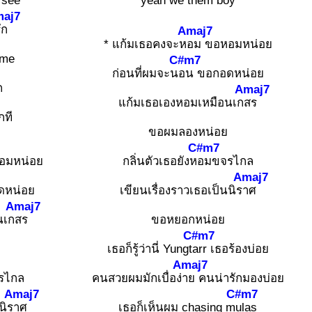
 see
yeah we them boy
aj7
ัก
Amaj7
* แก้มเธอคงจะห
อม ขอหอมหน่อย
 me
C#m7
ก่อนที่ผมจะน
อน ขอกอดหน่อย
ก
Amaj7
แก้มเธอเองหอมเหมือนเก
สร
กที
ขอผมลองหน่อย
C#m7
อมหน่อย
กลิ่นตัวเธอยังห
อมขจรไกล
Amaj7
ดหน่อย
เขียนเรื่องราวเธอเป็นนิร
าศ
Amaj7
นเก
สร
ขอหยอกหน่อย
C#m7
เธอก็รู้ว่านี่ Yungt
arr เธอร้องบ่อย
Amaj7
รไกล
คนสวยผมมักเบื่อง่
าย คนน่ารักมองบ่อย
Amaj7
C#m7
นิร
าศ
เธอก็เห็นผม chasing m
ulas