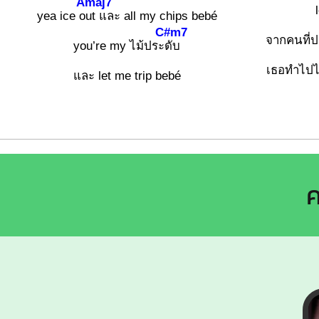
Amaj7
yea ice o
ut และ all my chips bebé
C#m7
จากคนที่
you’re my ไม้ประ
ดับ
เธอทำไปได
และ let me trip bebé
ค