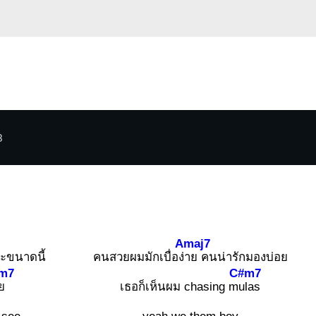
3
Amaj7
๊ะขนาดนี้
คนสวยผมมักเบื่อง่
าย คนน่ารักมองบ่อย
m7
C#m7
ย
เธอก็เห็นผม chasing m
ulas