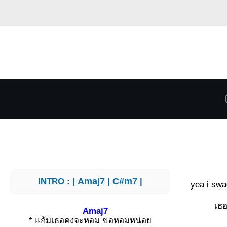
INTRO : |
Amaj7
|
C#m7
|
yea i swa
เธอ
Amaj7
* แก้มเธอคงจะห
อม ขอหอมหน่อย