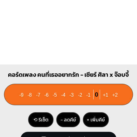
F#dim
X
X
1
1
2
3
4
คอร์ดเพลง คนที่เธออยากรัก - เชียร์ ศิลา x จ๊อบจี้
0
-9
-8
-7
-6
-5
-4
-3
-2
-1
+1
+2
⟲ รีเซ็ต
− ลดคีย์
+ เพิ่มคีย์