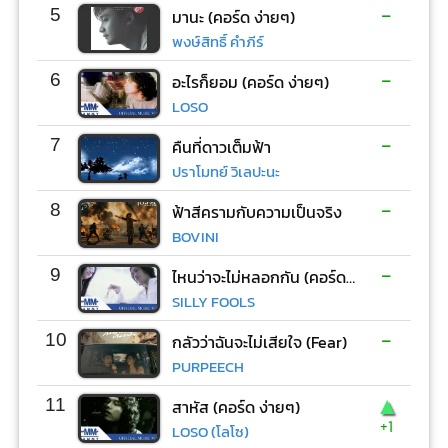
-
5
มานะ (คอร์ด ง่ายๆ)
พงษ์สิทธิ์ คำภีร์
-
6
อะไรก็ยอม (คอร์ด ง่ายๆ)
LOSO
-
7
คืนที่ดาวเต็มฟ้า
ปราโมทย์ วิเลปะนะ
-
8
ฟ้าสีครามกับความเป็นจริง
BOVINI
-
9
ไหนว่าจะไม่หลอกกัน (คอร์ด ง่ายๆ)
SILLY FOOLS
-
10
กลัวว่าฉันจะไม่เสียใจ (Fear)
PURPEECH
▲
11
สาหัส (คอร์ด ง่ายๆ)
+1
LOSO (โลโซ)