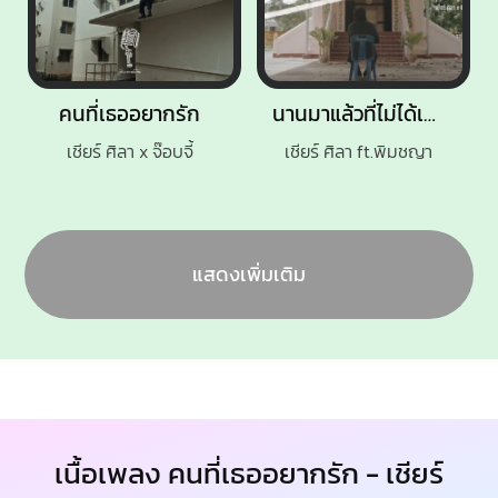
คนที่เธออยากรัก
นานมาแล้วที่ไม่ได้เจอ
เชียร์ ศิลา x จ๊อบจี้
เชียร์ ศิลา ft.พิมชญา
แสดงเพิ่มเติม
เนื้อเพลง คนที่เธออยากรัก - เชียร์