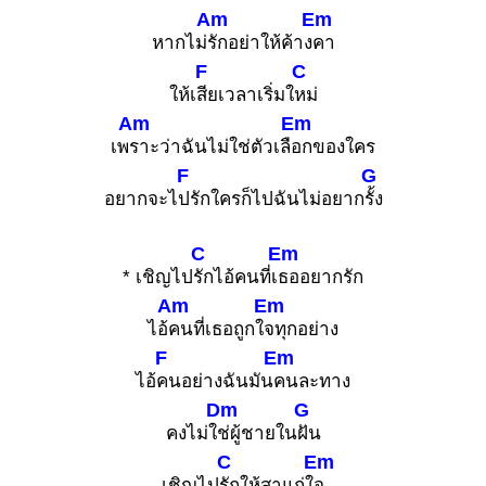
Am
Em
หากไม่
รักอย่าให้ค้าง
คา
F
C
ให้เ
สียเวลาเริ่มใ
หม่
Am
Em
เพ
ราะว่าฉันไม่ใช่ตัวเลื
อกของใคร
F
G
อยากจะไ
ปรักใครก็ไปฉันไม่อยาก
รั้ง
C
Em
* เชิญไป
รักไอ้คนที่เ
ธออยากรัก
Am
Em
ไอ้
คนที่เธอถูกใ
จทุกอย่าง
F
Em
ไอ้
คนอย่างฉันมัน
คนละทาง
Dm
G
คงไม่ใ
ช่ผู้ชายใน
ฝัน
C
Em
เชิญไป
รักให้สาแก่ใ
จ