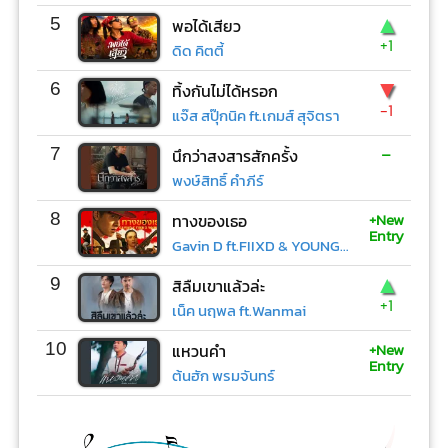
▲
5
พอได้เสียว
+1
ดิด คิตตี้
▼
6
ทิ้งกันไม่ได้หรอก
-1
แจ๊ส สปุ๊กนิค ft.เกมส์ สุจิตรา
-
7
นึกว่าสงสารสักครั้ง
พงษ์สิทธิ์ คำภีร์
+New
8
ทางของเธอ
Entry
Gavin D ft.FIIXD & YOUNGOHM
▲
9
สิลืมเขาแล้วล่ะ
+1
เน็ค นฤพล ft.Wanmai
+New
10
แหวนคำ
Entry
ต้นฮัก พรมจันทร์