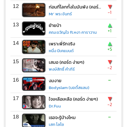
▼
12
ก่อนที่โลกทั้งใบมันพัง (คอร์ด ง่ายๆ)
-1
Mr’ พระจันทร์
▲
13
ย้ายป่า
+1
คณะขวัญใจ ft.หงา คาราวาน
▲
14
เพราะพี่รักจริง
+5
หนึ่ง บีเคแบนด์
▼
15
เสมอ (คอร์ด ง่ายๆ)
-2
พงษ์สิทธิ์ คำภีร์
-
16
งมงาย
Bodyslam (บอดี้สแลม)
▼
17
ใจเหลือเหลือ (คอร์ด ง่ายๆ)
-2
Dr.Fuu
-
18
เธอจะรู้บ้างไหม
เสก โลโซ