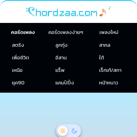
คอร์ดเพลง
คอร์ดเพลงง่ายๆ
เพลงใหม่
สตริง
ลูกทุ่ง
สากล
เพื่อชีวิต
อีสาน
ใต้
เหนือ
แร็พ
เร็กเก้/สกา
ยุค90
แคมป์ปิ้ง
หน้าหนาว