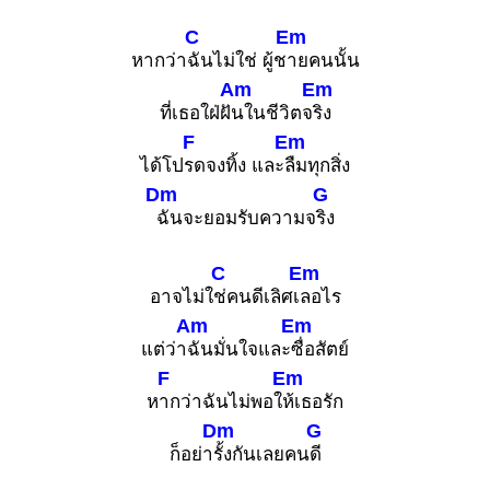
C
Em
หากว่า
ฉันไม่ใช่ ผู้ช
ายคนนั้น
Am
Em
ที่เธอใฝ่ฝั
นในชีวิตจ
ริง
F
Em
ได้โป
รดจงทิ้ง และ
ลืมทุกสิ่ง
Dm
G
ฉันจะยอมรับความจ
ริง
C
Em
อาจไม่ใ
ช่คนดีเลิศเ
ลอไร
Am
Em
แต่ว่า
ฉันมั่นใจและ
ซื่อสัตย์
F
Em
ห
ากว่าฉันไม่พอใ
ห้เธอรัก
Dm
G
ก็อย่า
รั้งกันเลยคน
ดี