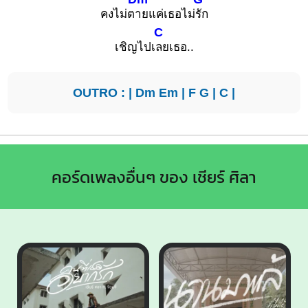
คงไม่ต
ายแค่เธอไม่
รัก
C
เชิญไปเ
ลยเธอ..
OUTRO : |
Dm
Em
|
F
G
|
C
|
คอร์ดเพลงอื่นๆ ของ เชียร์ ศิลา