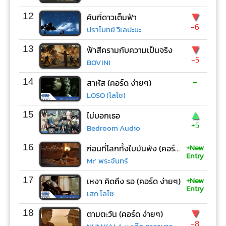
▼
12
คืนที่ดาวเต็มฟ้า
-6
ปราโมทย์ วิเลปะนะ
▼
13
ฟ้าสีครามกับความเป็นจริง
-5
BOVINI
-
14
สาหัส (คอร์ด ง่ายๆ)
LOSO (โลโซ)
▲
15
ไม่บอกเธอ
+5
Bedroom Audio
+New
16
ก่อนที่โลกทั้งใบมันพัง (คอร์ด ง่ายๆ)
Entry
Mr’ พระจันทร์
+New
17
เหงา คิดถึง รอ (คอร์ด ง่ายๆ)
Entry
เสก โลโซ
▼
18
ตามตะวัน (คอร์ด ง่ายๆ)
-8