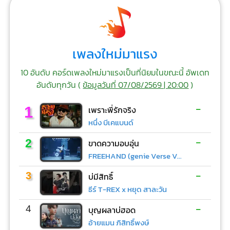
เพลงใหม่มาแรง
10 อันดับ คอร์ดเพลงใหม่มาแรงเป็นที่นิยมในขณะนี้ อัพเดท
อันดับทุกวัน (
ข้อมูลวันที่ 07/08/2569 | 20:00
)
-
1
เพราะพี่รักจริง
หนึ่ง บีเคแบนด์
-
2
ขาดความอบอุ่น
FREEHAND (genie Verse Vol.1)
-
3
บ่มีสิทธิ์
ธีร์ T-REX x หยุด สาละวัน
-
4
บุญผลาบ่ฮอด
อ้ายแมน ภิสิทธิ์พงษ์