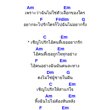
Am
Em
เพ
ราะว่าฉันไม่ใช่ตัวเลื
อกของใคร
F
F#dim
G
อยากจะไ
ปรักใครก็ไ
ปฉันไม่อยาก
รั้ง
C
Em
* เชิญไป
รักไอ้คนที่เ
ธออยากรัก
Am
Em
ไอ้
คนที่เธอถูกใ
จทุกอย่าง
F
Em
ไอ้
คนอย่างฉันมัน
คนละทาง
Dm
G
คงไม่ใ
ช่ผู้ชายใน
ฝัน
C
Em
เชิญไป
รักให้สาแก่ใ
จ
Am
Em
ทิ้งฉันไ
ปไม่ต้องหันห
ลัง
F
Em