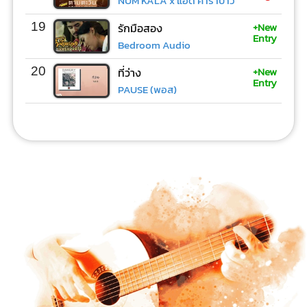
NUM KALA x แอ๊ด คาราบาว
+New
19
รักมือสอง
Entry
Bedroom Audio
+New
20
ที่ว่าง
Entry
PAUSE (พอส)