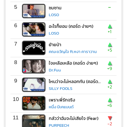
-
5
ซมซาน
LOSO
▲
6
อะไรก็ยอม (คอร์ด ง่ายๆ)
+1
LOSO
▲
7
ย้ายป่า
+5
คณะขวัญใจ ft.หงา คาราวาน
▲
8
ใจเหลือเหลือ (คอร์ด ง่ายๆ)
+9
Dr.Fuu
▲
9
ไหนว่าจะไม่หลอกกัน (คอร์ด ง่ายๆ)
+2
SILLY FOOLS
▲
10
เพราะพี่รักจริง
+6
หนึ่ง บีเคแบนด์
▼
11
กลัวว่าฉันจะไม่เสียใจ (Fear)
-2
PURPEECH