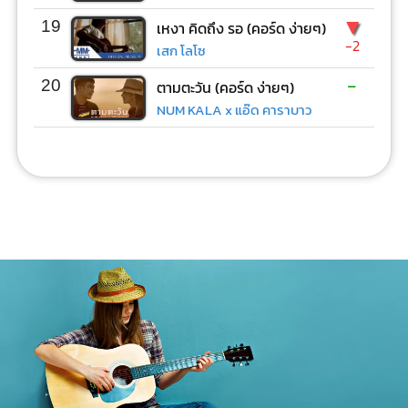
▼
19
เหงา คิดถึง รอ (คอร์ด ง่ายๆ)
-2
เสก โลโซ
-
20
ตามตะวัน (คอร์ด ง่ายๆ)
NUM KALA x แอ๊ด คาราบาว