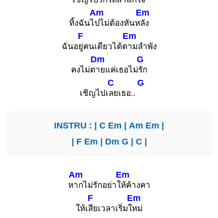
Am
Em
ทิ้งฉันไ
ปไม่ต้องหันห
ลัง
F
Em
ฉันอ
ยู่คนเดียวได้ต
ามลำพัง
Dm
G
คงไม่ต
ายแค่เธอไม่
รัก
C
G
เชิญไปเ
ลยเธอ..
INSTRU : |
C
Em
|
Am
Em
|
|
F
Em
|
Dm
G
|
C
|
Am
Em
ห
ากไม่รักอย่าใ
ห้ค้างคา
F
Em
ให้เ
สียเวลาเริ่มใ
หม่