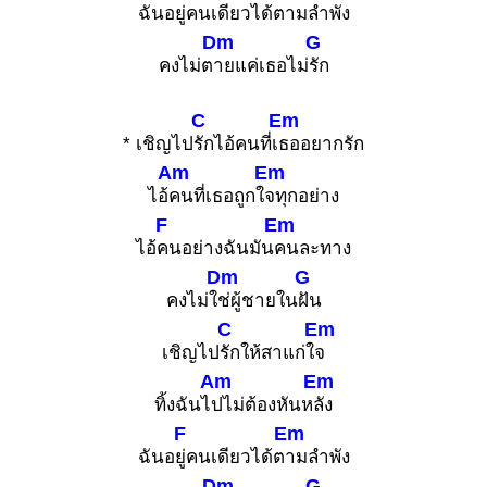
ฉันอ
ยู่คนเดียวได้ต
ามลำพัง
Dm
G
คงไม่ต
ายแค่เธอไม่
รัก
C
Em
* เชิญไป
รักไอ้คนที่เ
ธออยากรัก
Am
Em
ไอ้
คนที่เธอถูกใ
จทุกอย่าง
F
Em
ไอ้
คนอย่างฉันมัน
คนละทาง
Dm
G
คงไม่ใ
ช่ผู้ชายใน
ฝัน
C
Em
เชิญไป
รักให้สาแก่ใ
จ
Am
Em
ทิ้งฉันไ
ปไม่ต้องหันห
ลัง
F
Em
ฉันอ
ยู่คนเดียวได้ต
ามลำพัง
Dm
G