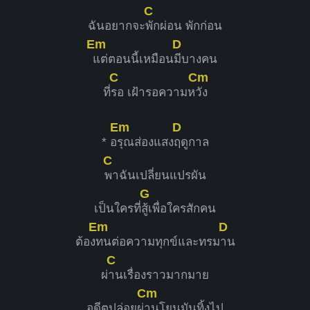
C
ฉันอยากจะ
พักผ่อน พักก่อน
Em
D
แต่ตอนนี้เหมือน
มีบางคน
C
Cm
ที่
รอ เฝ้ารอความห
วัง
Em
D
* อ
รุณส่องแสง
ฤดูกาล
C
พาฉันเปลี่ยนแปรผัน
G
เป็นใครที่
สู้เพื่อใครสักคน
Em
D
ต้อง
ทนต่อความทุกข์และทรม
าน
C
ผ่
านเรื่องราวมากมาย
Cm
อดีตปล่อยผ่
านโยนมันทิ้งไป