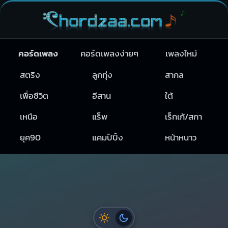
คอร์ดเพลง
คอร์ดเพลงง่ายๆ
เพลงใหม่
สตริง
ลูกทุ่ง
สากล
เพื่อชีวิต
อีสาน
ใต้
เหนือ
แร็พ
เร็กเก้/สกา
ยุค90
แคมป์ปิ้ง
หน้าหนาว