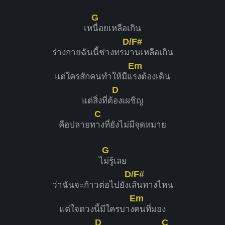
G
เห
นื่อยเหลือเกิน
D/F#
ร่างกายฉันนี้ช่างทรม
านเหลือเกิน
Em
แต่ใครสักคนทำให้มีแ
รงต้องเดิน
D
แต่สิ่งที่ต้
องเผชิญ
C
คือปลายท
างที่ยังไม่มีจุดหมาย
G
ไ
ม่รู้เลย
D/F#
ว่าฉันจะก้าวต่อไปยังเ
ส้นทางไหน
Em
แต่ใจดวงนี้มีใครบาง
คนที่มอง
D
C