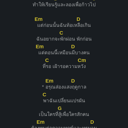
ทำให้เรียน
รู้และลองเพื่อก้าวไ
ป
Em
D
แต่ก่อนนั้นฉันท้อเห
ลือเกิน
C
ฉันอยากจะ
พักผ่อน พักก่อน
Em
D
แต่ตอนนี้เหมือน
มีบางคน
C
Cm
ที่
รอ เฝ้ารอความห
วัง
Em
D
* อ
รุณส่องแสง
ฤดูกาล
C
พาฉันเปลี่ยนแปรผัน
G
เป็นใครที่
สู้เพื่อใครสักคน
Em
D