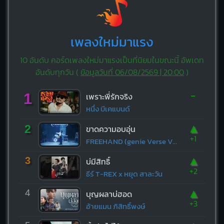
เพลงใหม่มาแรง
10 อันดับ คอร์ดเพลงใหม่มาแรงเป็นที่นิยมในขณะนี้ อัพเดท
อันดับทุกวัน (
ข้อมูลวันที่ 06/08/2569 | 20:00
)
-
1
เพราะพี่รักจริง
หนึ่ง บีเคแบนด์
▲
2
ขาดความอบอุ่น
+1
FREEHAND (genie Verse Vol.1)
▲
3
บ่มีสิทธิ์
+2
ธีร์ T-REX x หยุด สาละวัน
▲
4
บุญผลาบ่ฮอด
+3
อ้ายแมน ภิสิทธิ์พงษ์