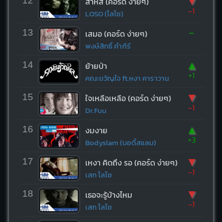
▼
12
สาหัส (คอร์ด ง่ายๆ)
-1
LOSO (โลโซ)
-
13
เสมอ (คอร์ด ง่ายๆ)
พงษ์สิทธิ์ คำภีร์
▲
14
ย้ายป่า
+1
คณะขวัญใจ ft.หงา คาราวาน
▼
15
ใจเหลือเหลือ (คอร์ด ง่ายๆ)
-1
Dr.Fuu
▲
16
งมงาย
+3
Bodyslam (บอดี้สแลม)
▼
17
เหงา คิดถึง รอ (คอร์ด ง่ายๆ)
-1
เสก โลโซ
▼
18
เธอจะรู้บ้างไหม
-1
เสก โลโซ