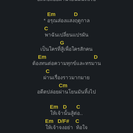
Em
D
* อ
รุณส่องแสง
ฤดูกาล
C
พาฉันเปลี่ยนแปรผัน
G
เป็นใครที่
สู้เพื่อใครสักคน
Em
D
ต้อง
ทนต่อความทุกข์และทรม
าน
C
ผ่
านเรื่องราวมากมาย
Cm
อดีตปล่อยผ่
านโยนมันทิ้งไป
Em
D
C
ใ
ห้เจ้า
นั้นสู้ต่
อ..
Em
D/F#
C
ใ
ห้เจ้าจ
งอย่า
ท้อใจ