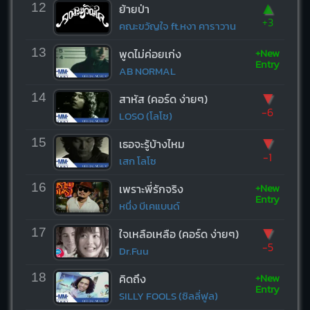
▲
12
ย้ายป่า
+3
คณะขวัญใจ ft.หงา คาราวาน
+New
13
พูดไม่ค่อยเก่ง
Entry
AB NORMAL
▼
14
สาหัส (คอร์ด ง่ายๆ)
-6
LOSO (โลโซ)
▼
15
เธอจะรู้บ้างไหม
-1
เสก โลโซ
+New
16
เพราะพี่รักจริง
Entry
หนึ่ง บีเคแบนด์
▼
17
ใจเหลือเหลือ (คอร์ด ง่ายๆ)
-5
Dr.Fuu
+New
18
คิดถึง
Entry
SILLY FOOLS (ซิลลี่ฟูล)