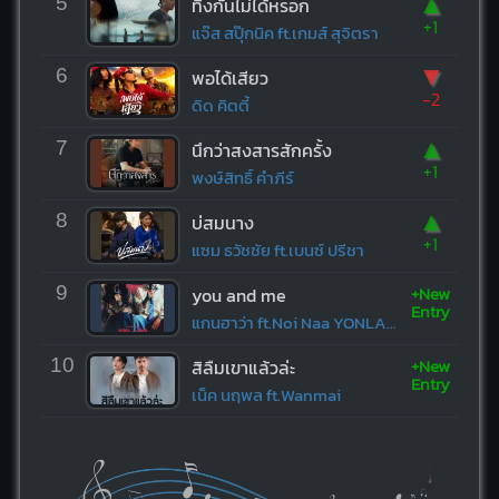
▲
5
ทิ้งกันไม่ได้หรอก
+1
แจ๊ส สปุ๊กนิค ft.เกมส์ สุจิตรา
▼
6
พอได้เสียว
-2
ดิด คิตตี้
▲
7
นึกว่าสงสารสักครั้ง
+1
พงษ์สิทธิ์ คำภีร์
▲
8
บ่สมนาง
+1
แซม ธวัชชัย ft.เบนซ์ ปรีชา
+New
9
you and me
Entry
แกนฮาว่า ft.Noi Naa YONLAPA
+New
10
สิลืมเขาแล้วล่ะ
Entry
เน็ค นฤพล ft.Wanmai