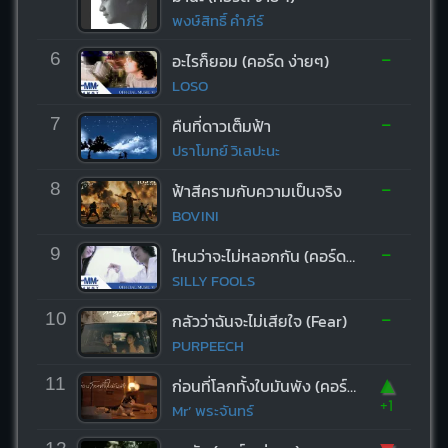
พงษ์สิทธิ์ คำภีร์
-
6
อะไรก็ยอม (คอร์ด ง่ายๆ)
LOSO
-
7
คืนที่ดาวเต็มฟ้า
ปราโมทย์ วิเลปะนะ
-
8
ฟ้าสีครามกับความเป็นจริง
BOVINI
-
9
ไหนว่าจะไม่หลอกกัน (คอร์ด ง่ายๆ)
SILLY FOOLS
-
10
กลัวว่าฉันจะไม่เสียใจ (Fear)
PURPEECH
▲
11
ก่อนที่โลกทั้งใบมันพัง (คอร์ด ง่ายๆ)
+1
Mr’ พระจันทร์