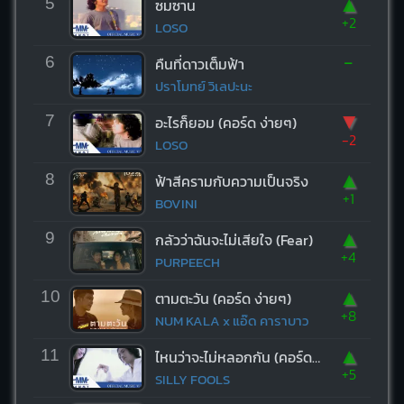
▲
5
ซมซาน
+2
LOSO
-
6
คืนที่ดาวเต็มฟ้า
ปราโมทย์ วิเลปะนะ
▼
7
อะไรก็ยอม (คอร์ด ง่ายๆ)
-2
LOSO
▲
8
ฟ้าสีครามกับความเป็นจริง
+1
BOVINI
▲
9
กลัวว่าฉันจะไม่เสียใจ (Fear)
+4
PURPEECH
▲
10
ตามตะวัน (คอร์ด ง่ายๆ)
+8
NUM KALA x แอ๊ด คาราบาว
▲
11
ไหนว่าจะไม่หลอกกัน (คอร์ด ง่ายๆ)
+5
SILLY FOOLS