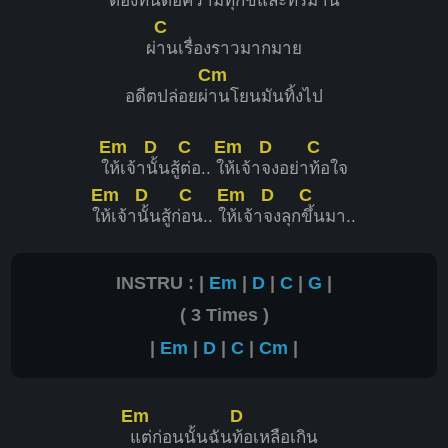
ต้อง
ทนต่อความทุกข์และทรม
าน
C
ผ่
านเรื่องราวมากมาย
Cm
อดีตปล่อยผ่
านโยนมันทิ้งไป
Em
D
C
Em
D
C
ใ
ห้เจ้า
นั้นสู้
ต่อ.. ใ
ห้เจ้า
จงอย่า
ท้อใจ
Em
D
C
Em
D
C
ใ
ห้เจ้า
นั้นสู้ก่
อน.. ใ
ห้เจ้า
จงลุก
ขึ้นมา..
INSTRU : |
Em
|
D
|
C
|
G
|
( 3 Times )
|
Em
|
D
|
C
|
Cm
|
Em
D
แต่ก่อนนั้นฉัน
ท้อเหลือเกิน