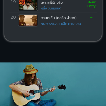
+New
19
เพราะพี่รักจริง
Entry
หนึ่ง บีเคแบนด์
-
20
ตามตะวัน (คอร์ด ง่ายๆ)
NUM KALA x แอ๊ด คาราบาว