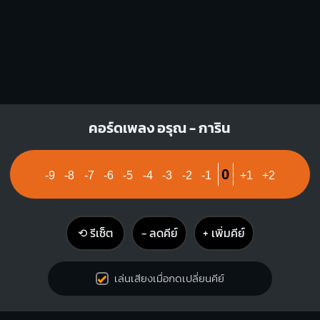
คอร์ดเพลง อรุณ - การิน
0
-9
-8
-7
-6
-5
-4
-3
-2
-1
+1
+2
⟲ รีเซ็ต
− ลดคีย์
+ เพิ่มคีย์
เล่นเสียงเมื่อกดเปลี่ยนคีย์