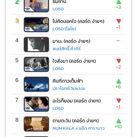
▲
2
ซมซาน
+3
LOSO
▼
3
ไม่คิดนอกใจ (คอร์ด ง่ายๆ)
-1
LOSO (โลโซ)
-
4
มานะ (คอร์ด ง่ายๆ)
พงษ์สิทธิ์ คำภีร์
▼
5
ใจสั่งมา (คอร์ด ง่ายๆ)
-2
LOSO
▲
6
คืนที่ดาวเต็มฟ้า
+6
ปราโมทย์ วิเลปะนะ
▼
7
อะไรก็ยอม (คอร์ด ง่ายๆ)
-1
LOSO
▲
8
ตามตะวัน (คอร์ด ง่ายๆ)
+10
NUM KALA x แอ๊ด คาราบาว