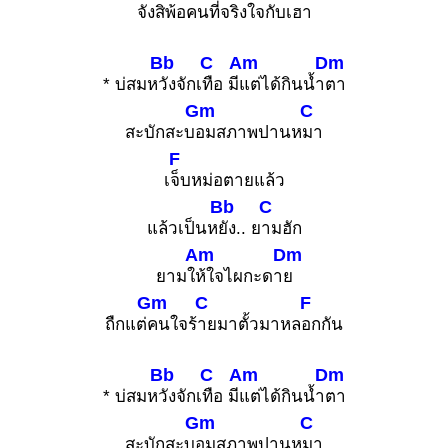
จังสิ
พ้อคนที่จริงใจกับเ
ฮา
Bb
C
Am
Dm
* บ่สมห
วังจักเ
ทือ มี
แต่ได้กินน้ำ
ตา
Gm
C
สะบักสะบ
อมสภาพปานห
มา
F
เ
จ็บหม่อตายแล้ว
Bb
C
แล้วเป็นห
ยัง.. ย
ามฮัก
Am
Dm
ยามใ
ห้ใจไผกะดา
ย
Gm
C
F
ถืกแต่
คนใจร้
ายมาตั้วมาหล
อกกัน
Bb
C
Am
Dm
* บ่สมห
วังจักเ
ทือ มี
แต่ได้กินน้ำ
ตา
Gm
C
สะบักสะบ
อมสภาพปานห
มา