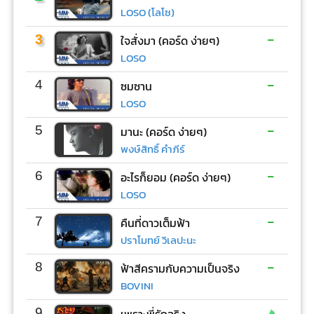
LOSO (โลโซ)
-
3
ใจสั่งมา (คอร์ด ง่ายๆ)
LOSO
-
4
ซมซาน
LOSO
-
5
มานะ (คอร์ด ง่ายๆ)
พงษ์สิทธิ์ คำภีร์
-
6
อะไรก็ยอม (คอร์ด ง่ายๆ)
LOSO
-
7
คืนที่ดาวเต็มฟ้า
ปราโมทย์ วิเลปะนะ
-
8
ฟ้าสีครามกับความเป็นจริง
BOVINI
▲
9