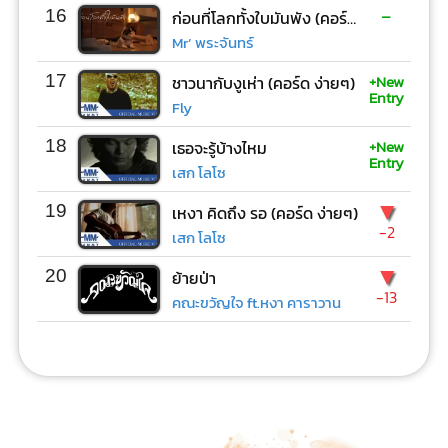
-
16
ก่อนที่โลกทั้งใบมันพัง (คอร์ด ง่ายๆ)
Mr’ พระจันทร์
+New
17
ชาวนากับงูเห่า (คอร์ด ง่ายๆ)
Entry
Fly
+New
18
เธอจะรู้บ้างไหม
Entry
เสก โลโซ
▼
19
เหงา คิดถึง รอ (คอร์ด ง่ายๆ)
-2
เสก โลโซ
▼
20
ย้ายป่า
-13
คณะขวัญใจ ft.หงา คาราวาน