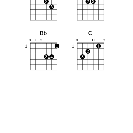
2
2
3
3
Bb
C
X
X
O
X
O
O
1
1
1
1
2
3
4
3
Gm
F
O
O
1
1
1
1
1
1
2
2
3
4
3
4