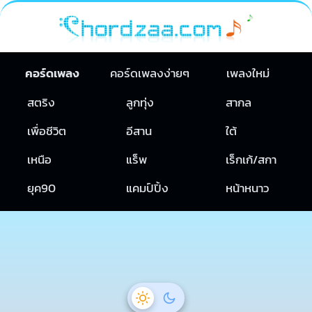
คอร์ดเพลง
คอร์ดเพลงง่ายๆ
เพลงใหม่
สตริง
ลูกทุ่ง
สากล
เพื่อชีวิต
อีสาน
ใต้
เหนือ
แร็พ
เร็กเก้/สกา
ยุค90
แคมป์ปิ้ง
หน้าหนาว