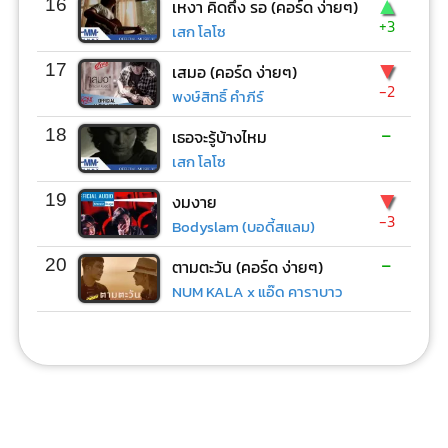
▲
16
เหงา คิดถึง รอ (คอร์ด ง่ายๆ)
+3
เสก โลโซ
▼
17
เสมอ (คอร์ด ง่ายๆ)
-2
พงษ์สิทธิ์ คำภีร์
-
18
เธอจะรู้บ้างไหม
เสก โลโซ
▼
19
งมงาย
-3
Bodyslam (บอดี้สแลม)
-
20
ตามตะวัน (คอร์ด ง่ายๆ)
NUM KALA x แอ๊ด คาราบาว