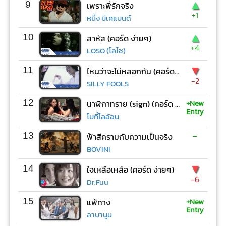
▲
9
เพราะพี่รักจริง
+1
หนึ่ง บีเคแบนด์
▲
10
สาหัส (คอร์ด ง่ายๆ)
+4
LOSO (โลโซ)
▼
11
ไหนว่าจะไม่หลอกกัน (คอร์ด ง่ายๆ)
-2
SILLY FOOLS
+New
12
นาฬิกาทราย (sign) (คอร์ด ง่ายๆ)
Entry
โบกี้ไลอ้อน
-
13
ฟ้าสีครามกับความเป็นจริง
BOVINI
▼
14
ใจเหลือเหลือ (คอร์ด ง่ายๆ)
-6
Dr.Fuu
+New
15
แพ้ทาง
Entry
ลาบานูน