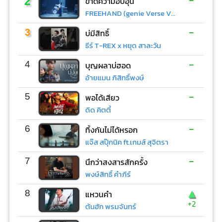
2
ขาดความอบอุ่น
FREEHAND (genie Verse Vol.1)
-
3
บ่มีสิทธิ์
ธีร์ T-REX x หยุด สาละวัน
-
4
บุญผลาบ่ฮอด
อ้ายแมน ภิสิทธิ์พงษ์
-
5
พอได้เสียว
ดิด คิตตี้
-
6
ทิ้งกันไม่ได้หรอก
แจ๊ส สปุ๊กนิค ft.เกมส์ สุจิตรา
-
7
นึกว่าสงสารสักครั้ง
พงษ์สิทธิ์ คำภีร์
▲
8
แหวนคำ
+2
ต้นฮัก พรมจันทร์