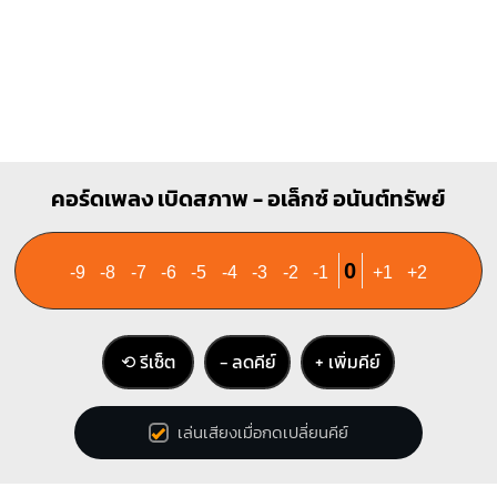
คอร์ดเพลง เบิดสภาพ - อเล็กซ์ อนันต์ทรัพย์
0
-9
-8
-7
-6
-5
-4
-3
-2
-1
+1
+2
⟲ รีเซ็ต
− ลดคีย์
+ เพิ่มคีย์
เล่นเสียงเมื่อกดเปลี่ยนคีย์