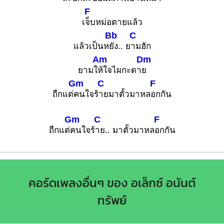
F
เ
จ็บหม่อตายแล้ว
Bb
C
แล้วเป็นห
ยัง.. ย
ามฮัก
Am
Dm
ยามใ
ห้ใจไผกะดา
ย
Gm
C
F
ถืกแต่
คนใจร้
ายมาตั้วมาหล
อกกัน
Gm
C
F
ถืกแต่
คนใจร้
าย.. มาตั้วมาหล
อกกัน
คอร์ดเพลงอื่นๆ ของ อเล็กซ์ อนันต์
ทรัพย์