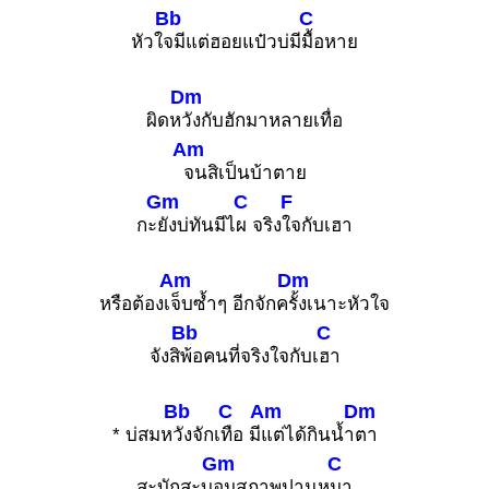
Bb
C
หัวใ
จมีแต่ฮอยแป๋วบ่มี
มื้อหาย
Dm
ผิดห
วังกับฮักมาหลายเทื่อ
Am
จนสิเป็นบ้าตาย
Gm
C
F
กะ
ยังบ่ทันมีไ
ผ จริง
ใจกับเฮา
Am
Dm
หรือต้องเ
จ็บซ้ำๆ อีกจักค
รั้งเนาะหัวใจ
Bb
C
จังสิ
พ้อคนที่จริงใจกับเ
ฮา
Bb
C
Am
Dm
* บ่สมห
วังจักเ
ทือ มี
แต่ได้กินน้ำ
ตา
Gm
C
สะบักสะบ
อมสภาพปานห
มา