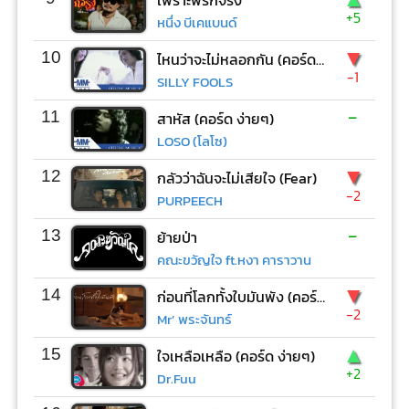
เพราะพี่รักจริง
+5
หนึ่ง บีเคแบนด์
▼
10
ไหนว่าจะไม่หลอกกัน (คอร์ด ง่ายๆ)
-1
SILLY FOOLS
-
11
สาหัส (คอร์ด ง่ายๆ)
LOSO (โลโซ)
▼
12
กลัวว่าฉันจะไม่เสียใจ (Fear)
-2
PURPEECH
-
13
ย้ายป่า
คณะขวัญใจ ft.หงา คาราวาน
▼
14
ก่อนที่โลกทั้งใบมันพัง (คอร์ด ง่ายๆ)
-2
Mr’ พระจันทร์
▲
15
ใจเหลือเหลือ (คอร์ด ง่ายๆ)
+2
Dr.Fuu