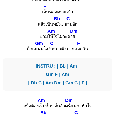
F
เ
จ็บหม่อตายแล้ว
Bb
C
แล้วเป็นห
ยัง.. ย
ามฮัก
Am
Dm
ยามใ
ห้ใจไผกะดา
ย
Gm
C
F
ถืกแต่
คนใจร้
ายมาตั้วมาหล
อกกัน
INSTRU : |
Bb
|
Am
|
|
Gm
F
|
Am
|
|
Bb
C
|
Am
Dm
|
Gm
C
|
F
|
Am
Dm
หรือต้องเ
จ็บซ้ำๆ อีกจักค
รั้งเนาะหัวใจ
Bb
C