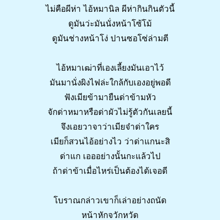
ไม่คือผีห่า ไอ้หมานิล ผีห่ากินกินตัวนี้
ดูมันว่ะมันนั่งหน้าโซ้โม้
ดูมันช่างหน้าโง่ ปานซอโซ่ล่ามตี
ไอ้หมาเฒ่าที่เองเลี้ยงมันเอาไว้
มันมานั่งผิงไฟล่ะใกล้กับเองอยู่พอดี
ฟังเมียข้ามายืนด่าข้ามหัว
จักด่าหมาหรือด่าผัวไม่รู้ตัวกันเลยนี้
จึงเอยวาจาว่าเมียจ๋าด่าใคร
เมียก็สวนไอ้อย่างไว ว่าด่าแกนะสิ
ด่าแก เอออย่างนั้นกะแล้วไป
ถ้าด่าข้าเมื่อไหร่เป็นต้องได้เจอดี
โบราณกล่าวเขาก็เล่าอย่างถนัด
หน้าหักจวักหวัด