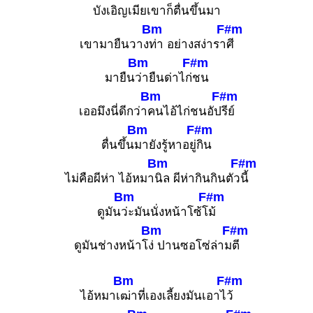
บังเอิญเ
มียเขาก็ตื่นขึ้น
มา
Bm
F#m
เขามายืนวาง
ท่า อย่างสง่ารา
ศี
Bm
F#m
มายืน
ว่ายืนด่าไก่
ชน
Bm
F#m
เออมึงนี่ดีกว่า
คนไอ้ไก่ชนอัป
รีย์
Bm
F#m
ตื่นขึ้น
มายังรู้หาอยู่
กิน
Bm
F#m
ไม่คือผีห่า ไอ้หมา
นิล ผีห่ากินกินตัว
นี้
Bm
F#m
ดูมัน
ว่ะมันนั่งหน้าโซ้โ
ม้
Bm
F#m
ดูมันช่างหน้าโ
ง่ ปานซอโซ่ล่าม
ตี
Bm
F#m
ไอ้หมาเ
ฒ่าที่เองเลี้ยงมันเอาไ
ว้