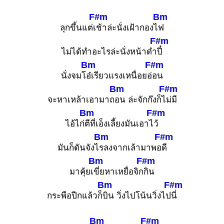
F#m
Bm
ลุกขึ้นแต่เ
ช้าล่ะนั่งเฝ้ากองไ
ฟ
F#m
ไม่ได้ทำอะไรล่ะนั่งหน้าดำ
ปี๋
Bm
F#m
นั่งจมโ
อ๋เรียวแรงเหนื่อยอ่
อน
Bm
F#m
จะหาเหล้าเอามาถ
อน ล่ะจักก๊งก็ไ
ม่มี
Bm
F#m
ไอ้ไก่
ตีที่เอ็งเลี้ยงมันเอาไ
ว้
Bm
F#m
มันก็ดันจังไ
รลงจากเล้ามาพอ
ดี
Bm
F#m
มาคุ้ยเ
ขี่ยหาเหยื่อจิก
กิน
Bm
F#m
กระพือปีกแล้วก็
บิน วิ่งไปโน้นวิ่งไป
นี่
Bm
F#m