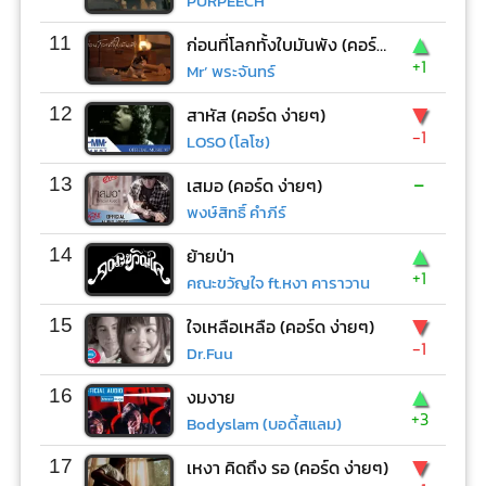
PURPEECH
▲
11
ก่อนที่โลกทั้งใบมันพัง (คอร์ด ง่ายๆ)
+1
Mr’ พระจันทร์
▼
12
สาหัส (คอร์ด ง่ายๆ)
-1
LOSO (โลโซ)
-
13
เสมอ (คอร์ด ง่ายๆ)
พงษ์สิทธิ์ คำภีร์
▲
14
ย้ายป่า
+1
คณะขวัญใจ ft.หงา คาราวาน
▼
15
ใจเหลือเหลือ (คอร์ด ง่ายๆ)
-1
Dr.Fuu
▲
16
งมงาย
+3
Bodyslam (บอดี้สแลม)
▼
17
เหงา คิดถึง รอ (คอร์ด ง่ายๆ)