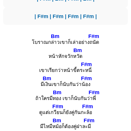
|
F#m
|
F#m
|
F#m
|
F#m
|
Bm
F#m
โบราณกล่
าวเขาก็เล่าอย่างถ
นัด
Bm
หน้าหักจวักห
วัด
F#m
เขาเรียกว่าหน้าขี้ตระ
หนี่
Bm
F#m
มีเ
งินเขาก็นับกันว่าน้
อง
Bm
F#m
ถ้าใครมีท
อง เขาก็นับกันว่า
พี่
F#m
F#m
ดูแต่เกวี
ยนก็ยังคู่กันกะ
ล้อ
Bm
F#m
มีไหมีห
ม้อก็ต้องคู่ฝาละ
มี