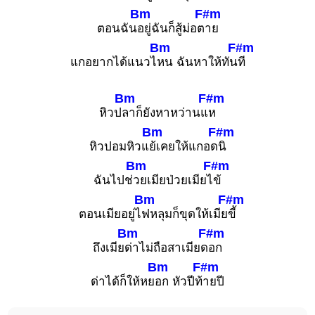
Bm
F#m
ตอนฉัน
อยู่ฉันก็สู้ม่อต
าย
Bm
F#m
แกอยากได้แนวไ
หน ฉันหาให้ทัน
ที
Bm
F#m
หิวป
ลาก็ยังหาหว่านแ
ห
Bm
F#m
หิวปอมหิวแ
ย้เคยให้แกอด
นิ
Bm
F#m
ฉันไปช่
วยเมียป่วยเมียไ
ข้
Bm
F#m
ตอนเมียอยู่ไ
ฟหลุมก็ขุดให้เมีย
ขี้
Bm
F#m
ถึงเมีย
ด่าไม่ถือสาเมียด
อก
Bm
F#m
ด่าได้ก็ให้หย
อก หัวปีท้
ายปี