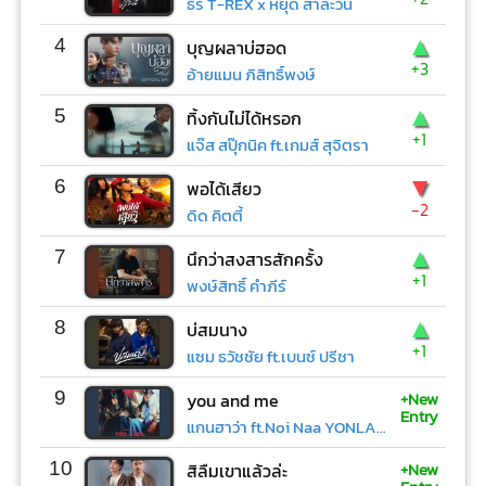
ธีร์ T-REX x หยุด สาละวัน
▲
4
บุญผลาบ่ฮอด
+3
อ้ายแมน ภิสิทธิ์พงษ์
▲
5
ทิ้งกันไม่ได้หรอก
+1
แจ๊ส สปุ๊กนิค ft.เกมส์ สุจิตรา
▼
6
พอได้เสียว
-2
ดิด คิตตี้
▲
7
นึกว่าสงสารสักครั้ง
+1
พงษ์สิทธิ์ คำภีร์
▲
8
บ่สมนาง
+1
แซม ธวัชชัย ft.เบนซ์ ปรีชา
+New
9
you and me
Entry
แกนฮาว่า ft.Noi Naa YONLAPA
+New
10
สิลืมเขาแล้วล่ะ