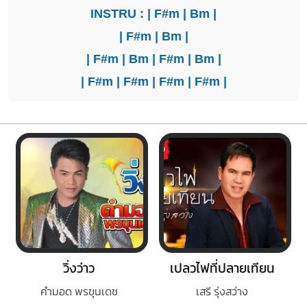
INSTRU : |
F#m
|
Bm
|
|
F#m
|
Bm
|
|
F#m
|
Bm
|
F#m
|
Bm
|
|
F#m
|
F#m
|
F#m
|
F#m
|
วิ่งว่าว
เปลวไฟที่ปลายเทียน
คำมอด พรขุนเดช
เสรี รุ่งสว่าง