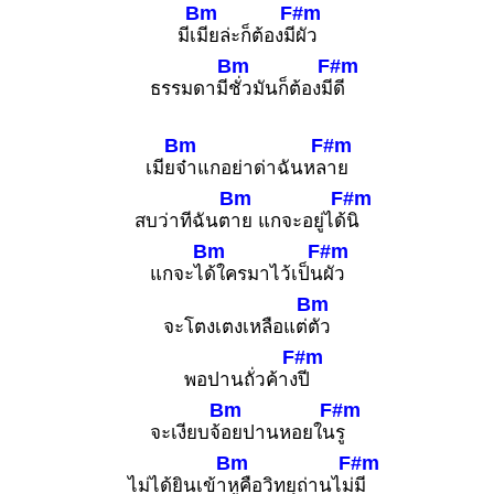
Bm
F#m
มีเ
มียล่ะก็ต้องมี
ผัว
Bm
F#m
ธรรมดามี
ชั่วมันก็ต้องมี
ดี
Bm
F#m
เมีย
จ๋าแกอย่าด่าฉันหล
าย
Bm
F#m
สบว่าทีฉันต
าย แกจะอยู่ได้
นิ
Bm
F#m
แกจะไ
ด้ใครมาไว้เป็น
ผัว
Bm
จะโตงเตงเหลือแต่
ตัว
F#m
พอปานถั่วค้าง
ปี
Bm
F#m
จะเงียบจ้
อยปานหอยใน
รู
Bm
F#m
ไม่ได้ยินเข้า
หูคือวิทยุถ่านไม่
มี