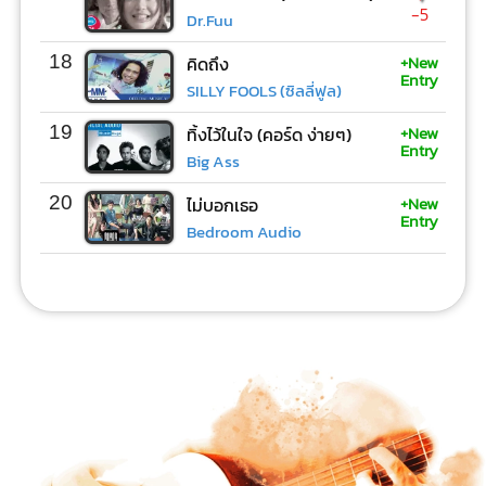
-5
Dr.Fuu
+New
18
คิดถึง
Entry
SILLY FOOLS (ซิลลี่ฟูล)
+New
19
ทิ้งไว้ในใจ (คอร์ด ง่ายๆ)
Entry
Big Ass
+New
20
ไม่บอกเธอ
Entry
Bedroom Audio