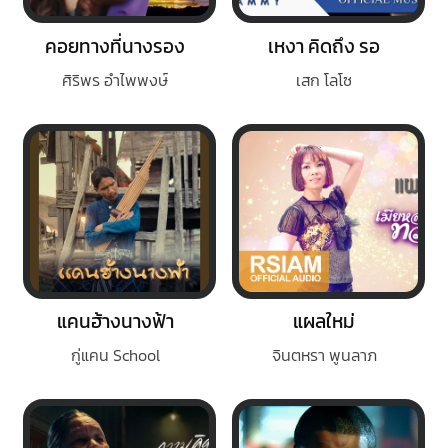
คอยทางที่นางรอง
เหงา คิดถึง รอ
ศิริพร อำไพพงษ์
เสก โลโซ
แคนฮ้างนางฟ้า
แผลใหม่
กู่แคน School
จินตหรา พูนลาภ