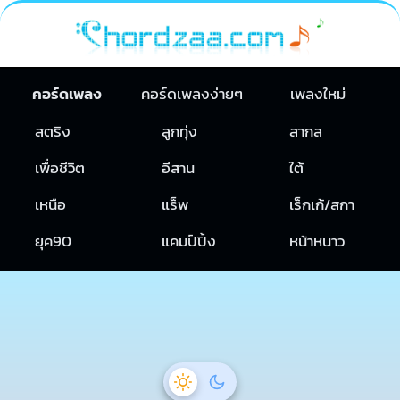
คอร์ดเพลง
คอร์ดเพลงง่ายๆ
เพลงใหม่
สตริง
ลูกทุ่ง
สากล
เพื่อชีวิต
อีสาน
ใต้
เหนือ
แร็พ
เร็กเก้/สกา
ยุค90
แคมป์ปิ้ง
หน้าหนาว