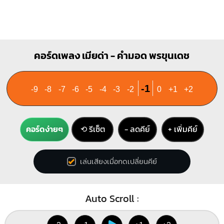
คอร์ดเพลง เมียด่า - คำมอด พรขุนเดช
-1
-9
-8
-7
-6
-5
-4
-3
-2
0
+1
+2
คอร์ดง่ายๆ
⟲ รีเซ็ต
− ลดคีย์
+ เพิ่มคีย์
เล่นเสียงเมื่อกดเปลี่ยนคีย์
Auto Scroll :