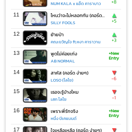
+8
NUM KALA x แอ๊ด คาราบาว
▲
11
ไหนว่าจะไม่หลอกกัน (คอร์ด ง่ายๆ)
+5
SILLY FOOLS
▲
12
ย้ายป่า
+3
คณะขวัญใจ ft.หงา คาราวาน
+New
13
พูดไม่ค่อยเก่ง
Entry
AB NORMAL
▼
14
สาหัส (คอร์ด ง่ายๆ)
-6
LOSO (โลโซ)
▼
15
เธอจะรู้บ้างไหม
-1
เสก โลโซ
+New
16
เพราะพี่รักจริง
Entry
หนึ่ง บีเคแบนด์
▼
17
ใจเหลือเหลือ (คอร์ด ง่ายๆ)