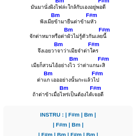
Bm
F#m
มันมานั่งผิงไ
ฟล่ะใกล้กับเองอยู่พอ
ดี
Bm
F#m
ฟังเมีย
ข้ามายืนด่าข้าม
หัว
Bm
F#m
จักด่าหมาหรือด่า
ผัวไม่รู้ตัวกันเลย
นี้
Bm
F#m
จึงเอยวา
จาว่าเมียจ๋าด่าใ
คร
Bm
F#m
เมียก็สวนไอ้อย่างไ
ว ว่าด่าแกนะ
สิ
Bm
F#m
ด่าแ
ก เอออย่างนั้นกะแล้วไ
ป
Bm
F#m
ถ้าด่าข้าเมื่อไ
หร่เป็นต้องได้เ
จอดี
INSTRU : |
F#m
|
Bm
|
|
F#m
|
Bm
|
|
F#m
|
Bm
|
F#m
|
Bm
|