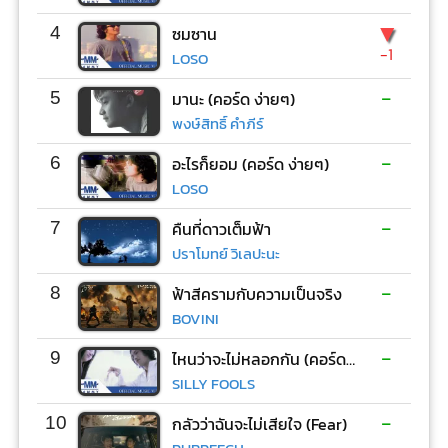
▼
4
ซมซาน
-1
LOSO
-
5
มานะ (คอร์ด ง่ายๆ)
พงษ์สิทธิ์ คำภีร์
-
6
อะไรก็ยอม (คอร์ด ง่ายๆ)
LOSO
-
7
คืนที่ดาวเต็มฟ้า
ปราโมทย์ วิเลปะนะ
-
8
ฟ้าสีครามกับความเป็นจริง
BOVINI
-
9
ไหนว่าจะไม่หลอกกัน (คอร์ด ง่ายๆ)
SILLY FOOLS
-
10
กลัวว่าฉันจะไม่เสียใจ (Fear)