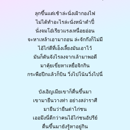
ลุกขึ้นแต่เช้าล่ะนั่งเฝ้ากองไฟ
ไม่ได้ทำอะไรล่ะนั่งหน้าดำปี๋
นั่งจมโอ๋เรียวแรงเหนื่อยอ่อน
จะหาเหล้าเอามาถอน ล่ะจักก๊งก็ไม่มี
ไอ้ไก่ตีที่เอ็งเลี้ยงมันเอาไว้
มันก็ดันจังไรลงจากเล้ามาพอดี
มาคุ้ยเขี่ยหาเหยื่อจิกกิน
กระพือปีกแล้วก็บิน วิ่งไปโน้นวิ่งไปนี่
บังเอิญเมียเขาก็ตื่นขึ้นมา
เขามายืนวางท่า อย่างสง่าราศี
มายืนว่ายืนด่าไก่ชน
เออมึงนี่ดีกว่าคนไอ้ไก่ชนอัปรีย์
ตื่นขึ้นมายังรู้หาอยู่กิน