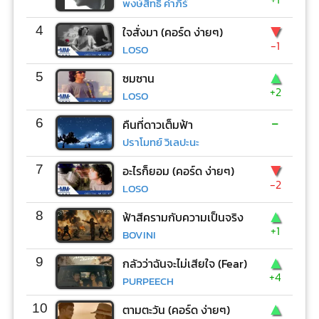
พงษ์สิทธิ์ คำภีร์
▼
4
ใจสั่งมา (คอร์ด ง่ายๆ)
-1
LOSO
▲
5
ซมซาน
+2
LOSO
-
6
คืนที่ดาวเต็มฟ้า
ปราโมทย์ วิเลปะนะ
▼
7
อะไรก็ยอม (คอร์ด ง่ายๆ)
-2
LOSO
▲
8
ฟ้าสีครามกับความเป็นจริง
+1
BOVINI
▲
9
กลัวว่าฉันจะไม่เสียใจ (Fear)
+4
PURPEECH
▲
10
ตามตะวัน (คอร์ด ง่ายๆ)