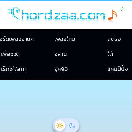
อร์ดเพลงง่ายๆ
เพลงใหม่
สตริง
เพื่อชีวิต
อีสาน
ใต้
เร็กเก้/สกา
ยุค90
แคมป์ปิ้ง