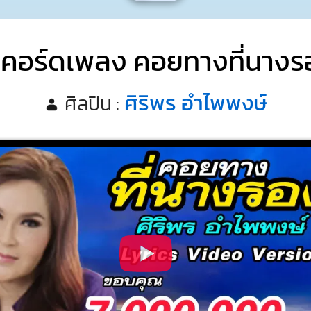
คอร์ดเพลง คอยทางที่นางร
ศิริพร อำไพพงษ์
ศิลปิน :