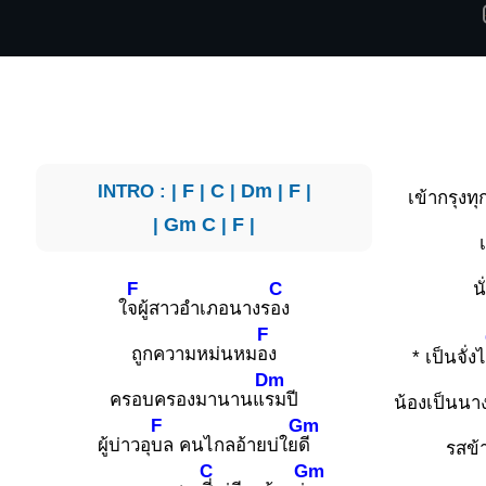
INTRO : |
F
|
C
|
Dm
|
F
|
เข้ากรุงทุ
|
Gm
C
|
F
|
F
C
น
ใ
จผู้สาวอำเภอนางร
อง
F
ถูกความหม่นหม
อง
* เป็นจั่ง
Dm
ครอบครองมานานแ
รมปี
น้องเป็นนา
F
Gm
ผู้บ่าวอุ
บล คนไกลอ้ายบ่ใย
ดี
รสข้
C
Gm