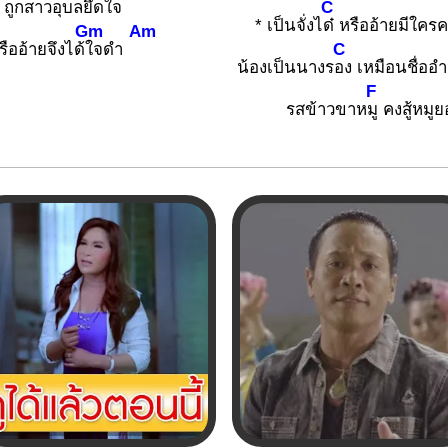
C
ถูกสาวอุบลยึดใ
จ
* เป็นจั่งไ
ด๋ หรืออ้ายมีใค
Gm
Am
C
รืออ้ายจึงได้
ใจดำ
น้องเป็นนางร
อง เหมือนชื่ออำ
F
รสข้าวขาห
มู คงสู้หมูย