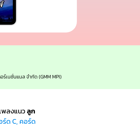
นเตอร์เนชั่นแนล จำกัด (GMM MPI)
นเพลงแนว
ลูก
อร์ด C, คอร์ด