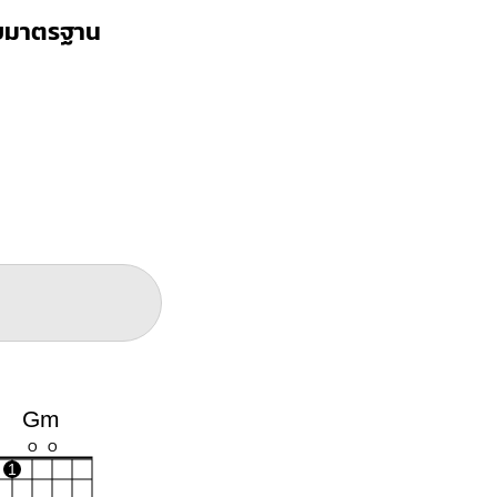
บบมาตรฐาน
Gm
O
O
1