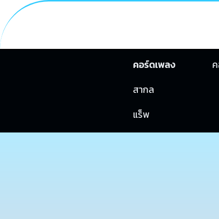
คอร์ดเพลง
ค
สากล
แร็พ