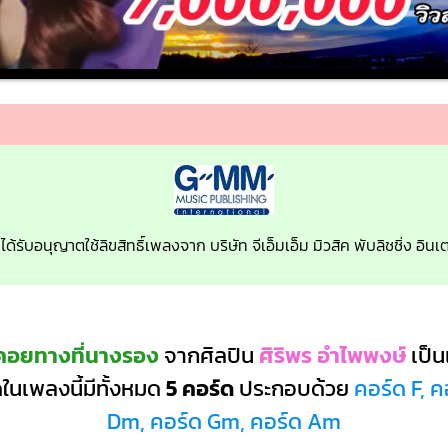
ได้รับอนุญาตใช้ลิขสิทธิ์เพลงจาก บริษัท จีเอ็มเอ็ม มิวสิค พับลิชชิ่ง อิ
คอยทางที่นางรอง
จากศิลปิน
ศิริพร อำไพพงษ์
เป็
ในเพลงนี้มีทั้งหมด
5 คอร์ด
ประกอบด้วย
คอร์ด F, ค
Dm, คอร์ด Gm, คอร์ด Am