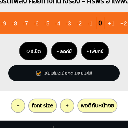
อร์ดเพลง คอยทางที่นางรอง - ศิริพร อำไพพง
0
-9
-8
-7
-6
-5
-4
-3
-2
-1
+1
+2
⟲ รีเซ็ต
− ลดคีย์
+ เพิ่มคีย์
เล่นเสียงเมื่อกดเปลี่ยนคีย์
-
font size
+
พอดีกับหน้าจอ