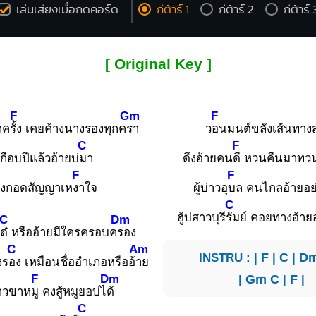
เล่นเสียงเมื่อกดคอร์ด
กีต้าร์ 1
กีต้าร์ 2
กีต้าร์ 
[ Original Key ]
F
Gm
F
กค
รั้ง เคยค้างนางรองทุกค
รา
ว
อนมนต์ขลังเส้นทาง
C
F
เกือบปีแล้วอ้ายบ่
มา
ดึงอ้ายคน
ดี หวนคืนมาทว
F
F
ั่งกอดสัญญาเห
งาใจ
ผู้บ่าวอุ
บล คนไกลอ้ายอย
C
ฮู้บ่สาวบุรี
รัมย์ คอยทางอ้ายอ
C
Dm
ไ
ด๋ หรืออ้ายมีใครครอบค
รอง
C
Am
INSTRU : |
F
|
C
|
D
งร
อง เหมือนชื่ออำเภอหรืออ้
าย
F
Dm
|
Gm
C
|
F
|
าวขาห
มู คงสู้หมูยอบ่ไ
ด้
C