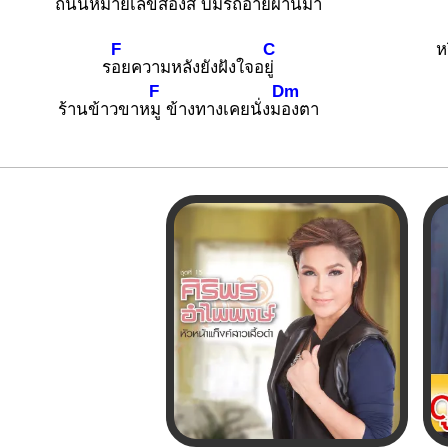
ถนนหมายเลขสอง
สี่ บ่มีรถอ้ายผ่
านมา
F
C
ห
ร
อยความหลังยังฝังใจอ
ยู่
F
Dm
ร้านข้าวขาห
มู ข้างทางเคยนั่งม
องตา