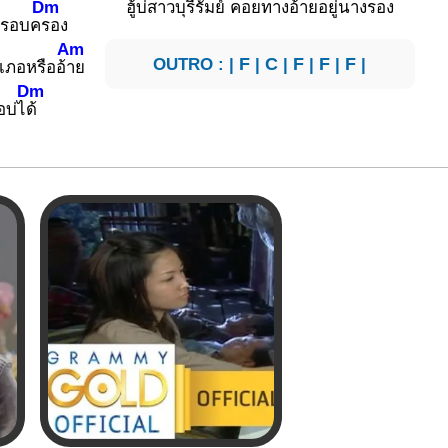
Dm
ฮู้บ่สาวบุรี
รัมย์ คอยทางอ้ายอยู่นางร
อง
รครอบค
รอง
Am
OUTRO : |
F
|
C
|
F
|
F
|
F
|
เภอหรืออ้
าย
Dm
อบ่ไ
ด้