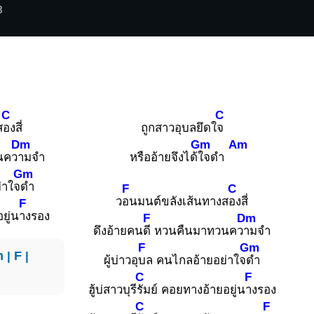
3
C
C
ส
องสี่
ถูกสาวอุบลยึดใ
จ
Dm
Gm
Am
นคว
ามจำ
หรืออ้ายจึงได้
ใจดำ
Gm
่าใจ
ดำ
F
C
ว
อนมนต์ขลังเส้นทางส
องสี่
F
ยู่น
างรอง
F
Dm
ดึงอ้ายคน
ดี หวนคืนมาทวนคว
ามจำ
F
Gm
m
|
F
|
ผู้บ่าวอุ
บล คนไกลอ้ายอย่าใจ
ดำ
C
F
ฮู้บ่สาวบุรี
รัมย์ คอยทางอ้ายอยู่น
างรอง
C
F