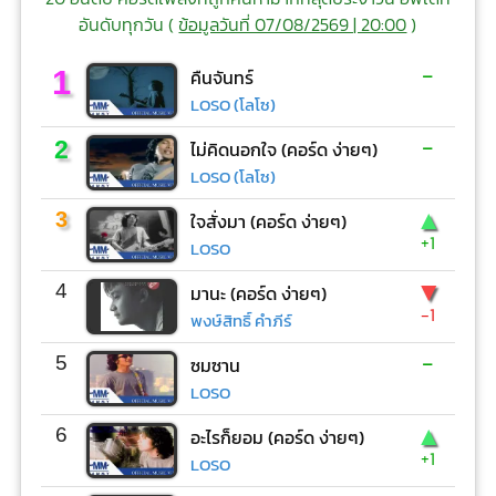
อันดับทุกวัน (
ข้อมูลวันที่ 07/08/2569 | 20:00
)
-
1
คืนจันทร์
LOSO (โลโซ)
-
2
ไม่คิดนอกใจ (คอร์ด ง่ายๆ)
LOSO (โลโซ)
▲
3
ใจสั่งมา (คอร์ด ง่ายๆ)
+1
LOSO
▼
4
มานะ (คอร์ด ง่ายๆ)
-1
พงษ์สิทธิ์ คำภีร์
-
5
ซมซาน
LOSO
▲
6
อะไรก็ยอม (คอร์ด ง่ายๆ)
+1
LOSO