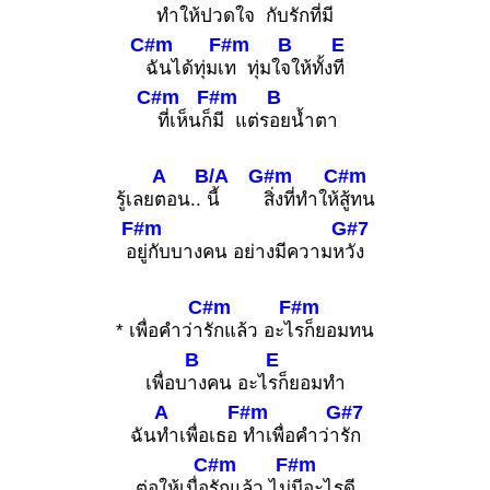
ทำให้ปวดใ
จ กับ
รักที่มี
C#m
F#m
B
E
ฉันได้ทุ่มเ
ท ทุ่มใ
จให้ทั้ง
ที
C#m
F#m
B
ที่เห็นก็
มี แต่ร
อยน้ำตา
A
B/A
G#m
C#m
รู้เลย
ตอน..
นี้
สิ่งที่ทำให้
สู้ทน
F#m
G#7
อ
ยู่กับบางคน อย่างมีความห
วัง
C#m
F#m
* เพื่อคำว่า
รักแล้ว อะไ
รก็ยอมทน
B
E
เพื่อบ
างคน อะไ
รก็ยอมทำ
A
F#m
G#7
ฉัน
ทำเพื่อเธอ
ทำเพื่อคำว่า
รัก
C#m
F#m
ต่อให้เมื่อ
รักแล้ว ไม่
มีอะไรดี