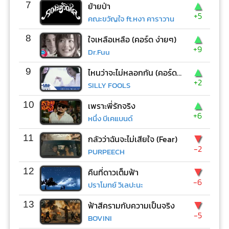
▲
7
ย้ายป่า
+5
คณะขวัญใจ ft.หงา คาราวาน
▲
8
ใจเหลือเหลือ (คอร์ด ง่ายๆ)
+9
Dr.Fuu
▲
9
ไหนว่าจะไม่หลอกกัน (คอร์ด ง่ายๆ)
+2
SILLY FOOLS
▲
10
เพราะพี่รักจริง
+6
หนึ่ง บีเคแบนด์
▼
11
กลัวว่าฉันจะไม่เสียใจ (Fear)
-2
PURPEECH
▼
12
คืนที่ดาวเต็มฟ้า
-6
ปราโมทย์ วิเลปะนะ
▼
13
ฟ้าสีครามกับความเป็นจริง
-5
BOVINI