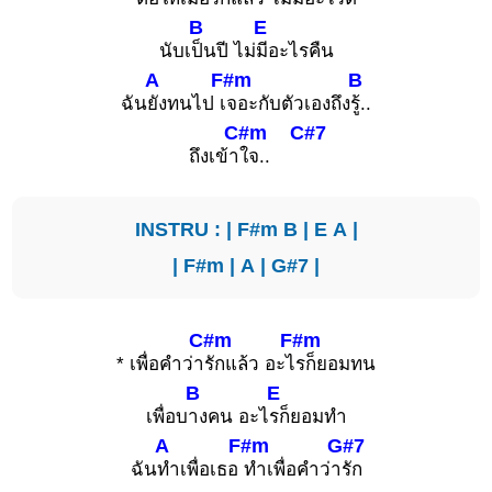
B
E
นับเ
ป็นปี ไม่
มีอะไรคืน
A
F#m
B
ฉัน
ยังทนไป เ
จอะกับตัวเองถึง
รู้..
C#m
C#7
ถึงเข้า
ใจ..
INSTRU : |
F#m
B
|
E
A
|
|
F#m
|
A
|
G#7
|
C#m
F#m
* เพื่อคำว่า
รักแล้ว อะไ
รก็ยอมทน
B
E
เพื่อบ
างคน อะไ
รก็ยอมทำ
A
F#m
G#7
ฉัน
ทำเพื่อเธอ
ทำเพื่อคำว่า
รัก