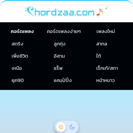
คอร์ดเพลง
คอร์ดเพลงง่ายๆ
เพลงใหม่
สตริง
ลูกทุ่ง
สากล
เพื่อชีวิต
อีสาน
ใต้
เหนือ
แร็พ
เร็กเก้/สกา
ยุค90
แคมป์ปิ้ง
หน้าหนาว