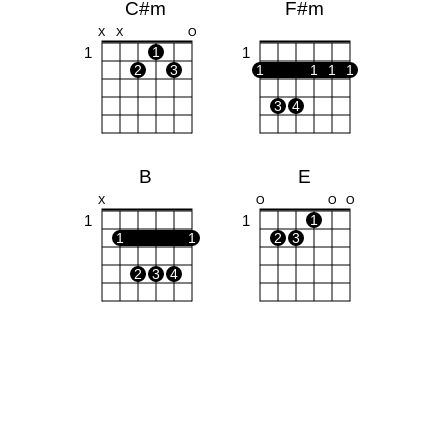
C#m
F#m
X
X
O
1
1
1
2
3
1
1
1
1
3
4
B
E
X
O
O
O
1
1
1
1
1
2
3
2
3
4
A
G#7
X
O
O
X
X
1
1
1
1
1
1
2
3
2