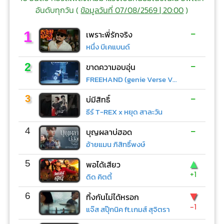
อันดับทุกวัน (
ข้อมูลวันที่ 07/08/2569 | 20:00
)
-
1
เพราะพี่รักจริง
หนึ่ง บีเคแบนด์
-
2
ขาดความอบอุ่น
FREEHAND (genie Verse Vol.1)
-
3
บ่มีสิทธิ์
ธีร์ T-REX x หยุด สาละวัน
-
4
บุญผลาบ่ฮอด
อ้ายแมน ภิสิทธิ์พงษ์
▲
5
พอได้เสียว
+1
ดิด คิตตี้
▼
6
ทิ้งกันไม่ได้หรอก
-1
แจ๊ส สปุ๊กนิค ft.เกมส์ สุจิตรา