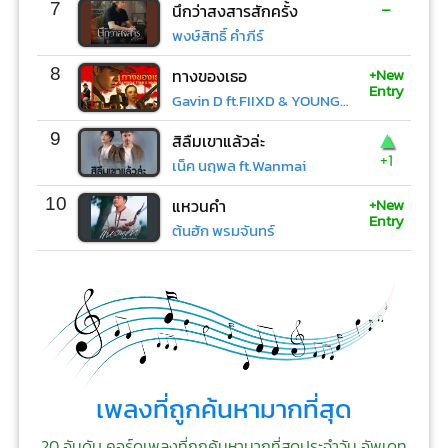
-
7
นึกว่าสงสารสักครั้ง
พงษ์สิทธิ์ คำภีร์
+New
8
ทางของเธอ
Entry
Gavin D ft.FIIXD & YOUNGOHM
▲
9
สิลืมเขาแล้วล่ะ
+1
เน็ค นฤพล ft.Wanmai
+New
10
แหวนคำ
Entry
ต้นฮัก พรมจันทร์
เพลงที่ถูกค้นหามากที่สุด
20 อันดับ คอร์ดเพลงที่ถูกค้นหามากที่สุดประจำวัน อัพเดท