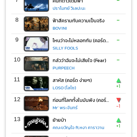
คืนที่ดาวเต็มฟ้า
ปราโมทย์ วิเลปะนะ
-
8
ฟ้าสีครามกับความเป็นจริง
BOVINI
-
9
ไหนว่าจะไม่หลอกกัน (คอร์ด ง่ายๆ)
SILLY FOOLS
-
10
กลัวว่าฉันจะไม่เสียใจ (Fear)
PURPEECH
▲
11
สาหัส (คอร์ด ง่ายๆ)
+1
LOSO (โลโซ)
▼
12
ก่อนที่โลกทั้งใบมันพัง (คอร์ด ง่ายๆ)
-1
Mr’ พระจันทร์
▲
13
ย้ายป่า
+1
คณะขวัญใจ ft.หงา คาราวาน