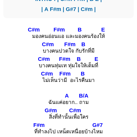
|
A
F#m
|
G#7
|
C#m
|
C#m
F#m
B
E
มองคนอ่อน
แอ และม
องคนร้องใ
ห้
C#m
F#m
B
บ
างคนปวด
ใจ กับ
รักที่มี
C#m
F#m
B
E
บ
างคนทุ่มเ
ท ทุ่มใ
จให้เต็ม
ที่
C#m
F#m
B
ไ
ม่เห็นว่า
มี อะไร
คืนมา
A
B/A
ฉันแค่อ
ยาก.. ถ
าม
G#m
C#m
สิ่งที่ทำนั้นเ
พื่อใคร
F#m
G#7
ที่
ทำลงไป เหน็ดเหนื่อยบ้างไ
หม