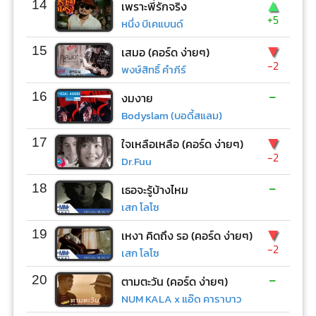
▲
14
เพราะพี่รักจริง
+5
หนึ่ง บีเคแบนด์
▼
15
เสมอ (คอร์ด ง่ายๆ)
-2
พงษ์สิทธิ์ คำภีร์
-
16
งมงาย
Bodyslam (บอดี้สแลม)
▼
17
ใจเหลือเหลือ (คอร์ด ง่ายๆ)
-2
Dr.Fuu
-
18
เธอจะรู้บ้างไหม
เสก โลโซ
▼
19
เหงา คิดถึง รอ (คอร์ด ง่ายๆ)
-2
เสก โลโซ
-
20
ตามตะวัน (คอร์ด ง่ายๆ)
NUM KALA x แอ๊ด คาราบาว