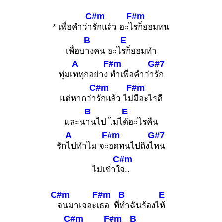
C#m
F#m
* เพื่อคำว่า
รักแล้ว อะไ
รก็ยอมทน
B
E
เพื่อบ
างคน อะไ
รก็ยอมทำ
A
F#m
G#7
ทุ่มเ
ททุกอย่าง
ทำเพื่อคำว่า
รัก
C#m
F#m
แต่หากว่า
รักแล้ว ไม่
มีอะไรดี
B
E
และน
านไป ไม่ไ
ด้อะไรคืน
A
F#m
G#7
รัก
ไปทำไม จะ
อดทนไปถึงไ
หน
C#m
ไม่เข้าใ
จ..
C#m
F#m
B
E
จนมาเจอะเ
ธอ ที่
ทำฉันร้องไ
ห้
C#m
F#m
B