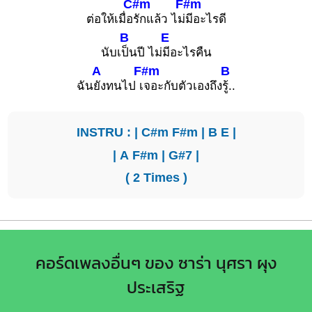
C#m
F#m
ต่อให้เมื่อ
รักแล้ว ไม่
มีอะไรดี
B
E
นับเ
ป็นปี ไม่
มีอะไรคืน
A
F#m
B
ฉัน
ยังทนไป เ
จอะกับตัวเองถึง
รู้..
INSTRU : |
C#m
F#m
|
B
E
|
|
A
F#m
|
G#7
|
( 2 Times )
คอร์ดเพลงอื่นๆ ของ ซาร่า นุศรา ผุง
ประเสริฐ