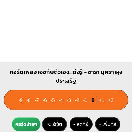
G#m
C#7
X
X
4
1
1
1
1
1
1
3
4
2
3
4
คอร์ดเพลง เจอกับตัวเอง...ถึงรู้ - ซาร่า นุศรา ผุง
ประเสริฐ
0
-9
-8
-7
-6
-5
-4
-3
-2
-1
+1
+2
คอร์ดง่ายๆ
⟲ รีเซ็ต
− ลดคีย์
+ เพิ่มคีย์