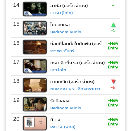
-
14
สาหัส (คอร์ด ง่ายๆ)
LOSO (โลโซ)
▲
15
ไม่บอกเธอ
+5
Bedroom Audio
+New
16
ก่อนที่โลกทั้งใบมันพัง (คอร์ด ง่ายๆ)
Entry
Mr’ พระจันทร์
+New
17
เหงา คิดถึง รอ (คอร์ด ง่ายๆ)
Entry
เสก โลโซ
▼
18
ตามตะวัน (คอร์ด ง่ายๆ)
-8
NUM KALA x แอ๊ด คาราบาว
+New
19
รักมือสอง
Entry
Bedroom Audio
+New
20
ที่ว่าง
Entry
PAUSE (พอส)