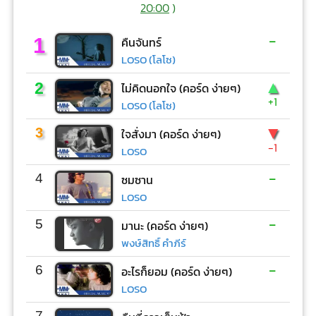
20:00
)
-
1
คืนจันทร์
LOSO (โลโซ)
▲
2
ไม่คิดนอกใจ (คอร์ด ง่ายๆ)
+1
LOSO (โลโซ)
▼
3
ใจสั่งมา (คอร์ด ง่ายๆ)
-1
LOSO
-
4
ซมซาน
LOSO
-
5
มานะ (คอร์ด ง่ายๆ)
พงษ์สิทธิ์ คำภีร์
-
6
อะไรก็ยอม (คอร์ด ง่ายๆ)
LOSO
-
7