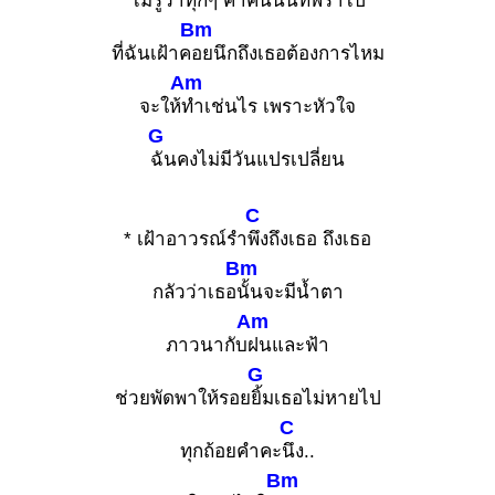
ไม่รู้ว่า
ทุกๆ ค่ำคืนนั้นที่พร่ำไป
Bm
ที่ฉันเฝ้าค
อยนึกถึงเธอต้องการไหม
Am
จะให้
ทำเช่นไร เพราะหัวใจ
G
ฉันคงไม่มีวันแปรเปลี่ยน
C
* เฝ้าอาวรณ์รำ
พึงถึงเธอ ถึงเธอ
Bm
กลัวว่าเธอ
นั้นจะมีน้ำตา
Am
ภาวนากับ
ฝนและฟ้า
G
ช่วยพัดพาให้รอย
ยิ้มเธอไม่หายไป
C
ทุกถ้อยคำคะ
นึง..
Bm