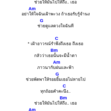
ช่วยให้มันไปให้
ถึง.. เธอ
Am
อย่าใ
ห้ใจฉันเฝ้าพะวง ถ้าเธอรับรู้จำนง
G
ช่
วยดูแลดวงใจฉันที
C
* เฝ้าอาวรณ์รำ
พึงถึงเธอ ถึงเธอ
Bm
กลัวว่าเธอ
นั้นจะมีน้ำตา
Am
ภาวนากับ
ฝนและฟ้า
G
ช่วยพัดพาให้รอย
ยิ้มเธอไม่หายไป
C
ทุกถ้อยคำคะ
นึง..
Bm
ช่วยให้มันไปให้
ถึง.. เธอ
Am