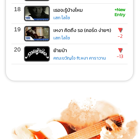
+New
18
เธอจะรู้บ้างไหม
Entry
เสก โลโซ
▼
19
เหงา คิดถึง รอ (คอร์ด ง่ายๆ)
-2
เสก โลโซ
▼
20
ย้ายป่า
-13
คณะขวัญใจ ft.หงา คาราวาน