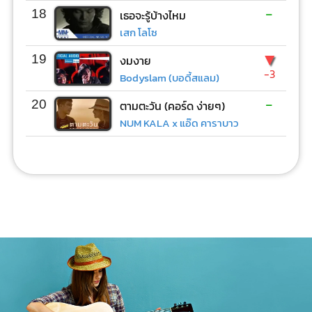
-
18
เธอจะรู้บ้างไหม
เสก โลโซ
▼
19
งมงาย
-3
Bodyslam (บอดี้สแลม)
-
20
ตามตะวัน (คอร์ด ง่ายๆ)
NUM KALA x แอ๊ด คาราบาว