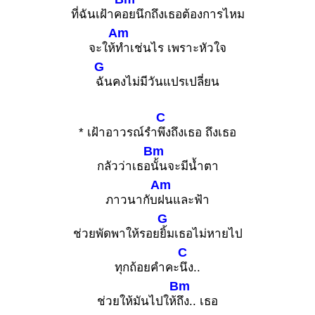
ที่ฉันเฝ้าค
อยนึกถึงเธอต้องการไหม
Am
จะให้
ทำเช่นไร เพราะหัวใจ
G
ฉันคงไม่มีวันแปรเปลี่ยน
C
* เฝ้าอาวรณ์รำ
พึงถึงเธอ ถึงเธอ
Bm
กลัวว่าเธอ
นั้นจะมีน้ำตา
Am
ภาวนากับ
ฝนและฟ้า
G
ช่วยพัดพาให้รอย
ยิ้มเธอไม่หายไป
C
ทุกถ้อยคำคะ
นึง..
Bm
ช่วยให้มันไปให้
ถึง.. เธอ