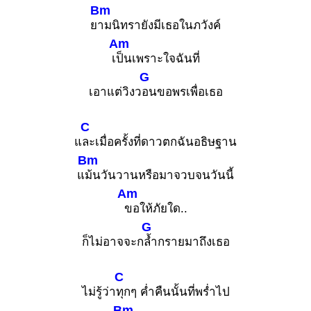
Bm
ย
ามนิทรายังมีเธอในภวังค์
Am
เ
ป็นเพราะใจฉันที่
G
เอาแต่วิงว
อนขอพรเพื่อเธอ
C
แ
ละเมื่อครั้งที่ดาวตกฉันอธิษฐาน
Bm
แ
ม้นวันวานหรือมาจวบจนวันนี้
Am
ขอให้ภัยใด..
G
ก็ไม่อาจจะก
ล้ำกรายมาถึงเธอ
C
ไม่รู้ว่า
ทุกๆ ค่ำคืนนั้นที่พร่ำไป
Bm