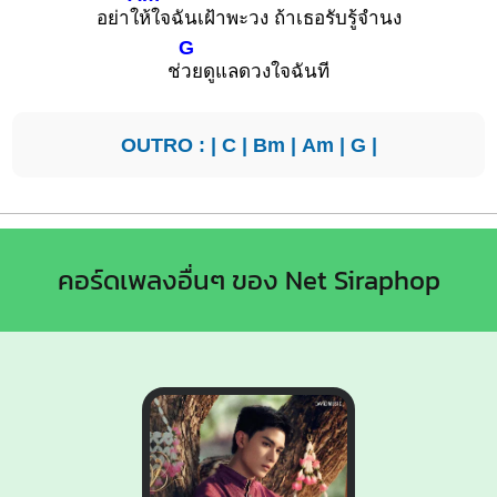
อย่าใ
ห้ใจฉันเฝ้าพะวง ถ้าเธอรับรู้จำนง
G
ช่
วยดูแลดวงใจฉันที
OUTRO : |
C
|
Bm
|
Am
|
G
|
คอร์ดเพลงอื่นๆ ของ Net Siraphop