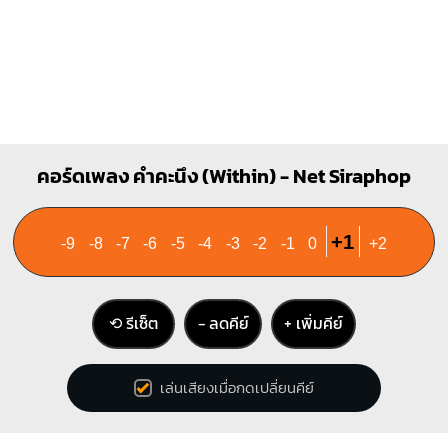
คอร์ดเพลง คำคะนึง (Within) - Net Siraphop
+1
-9
-8
-7
-6
-5
-4
-3
-2
-1
0
+2
⟲ รีเซ็ต
− ลดคีย์
+ เพิ่มคีย์
เล่นเสียงเมื่อกดเปลี่ยนคีย์