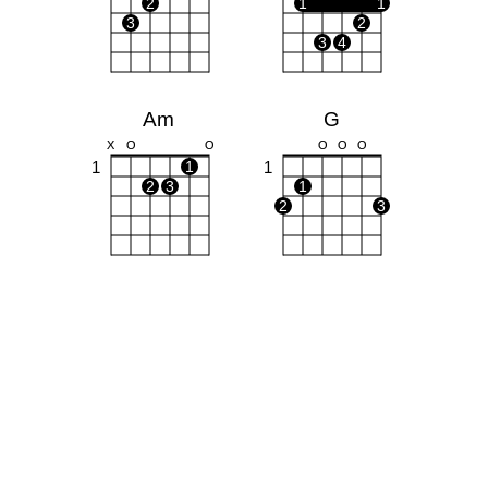
2
1
1
3
2
3
4
Am
G
X
O
O
O
O
O
1
1
1
2
3
1
2
3