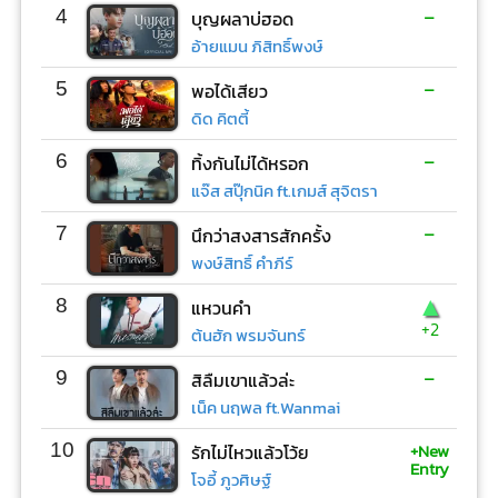
-
4
บุญผลาบ่ฮอด
อ้ายแมน ภิสิทธิ์พงษ์
-
5
พอได้เสียว
ดิด คิตตี้
-
6
ทิ้งกันไม่ได้หรอก
แจ๊ส สปุ๊กนิค ft.เกมส์ สุจิตรา
-
7
นึกว่าสงสารสักครั้ง
พงษ์สิทธิ์ คำภีร์
▲
8
แหวนคำ
+2
ต้นฮัก พรมจันทร์
-
9
สิลืมเขาแล้วล่ะ
เน็ค นฤพล ft.Wanmai
+New
10
รักไม่ไหวแล้วโว้ย
Entry
โจอี้ ภูวศิษฐ์