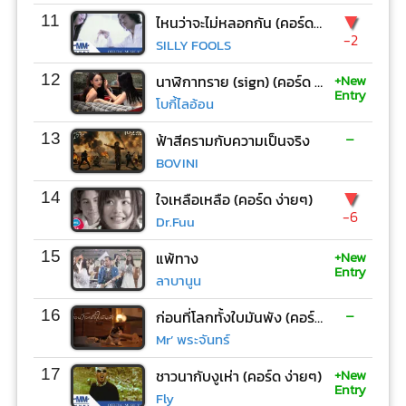
▼
11
ไหนว่าจะไม่หลอกกัน (คอร์ด ง่ายๆ)
-2
SILLY FOOLS
+New
12
นาฬิกาทราย (sign) (คอร์ด ง่ายๆ)
Entry
โบกี้ไลอ้อน
-
13
ฟ้าสีครามกับความเป็นจริง
BOVINI
▼
14
ใจเหลือเหลือ (คอร์ด ง่ายๆ)
-6
Dr.Fuu
+New
15
แพ้ทาง
Entry
ลาบานูน
-
16
ก่อนที่โลกทั้งใบมันพัง (คอร์ด ง่ายๆ)
Mr’ พระจันทร์
+New
17
ชาวนากับงูเห่า (คอร์ด ง่ายๆ)
Entry
Fly