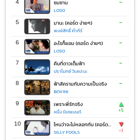
-
4
ซมซาน
LOSO
-
5
มานะ (คอร์ด ง่ายๆ)
พงษ์สิทธิ์ คำภีร์
-
6
อะไรก็ยอม (คอร์ด ง่ายๆ)
LOSO
-
7
คืนที่ดาวเต็มฟ้า
ปราโมทย์ วิเลปะนะ
-
8
ฟ้าสีครามกับความเป็นจริง
BOVINI
▲
9
เพราะพี่รักจริง
+5
หนึ่ง บีเคแบนด์
▼
10
ไหนว่าจะไม่หลอกกัน (คอร์ด ง่ายๆ)
-1
SILLY FOOLS