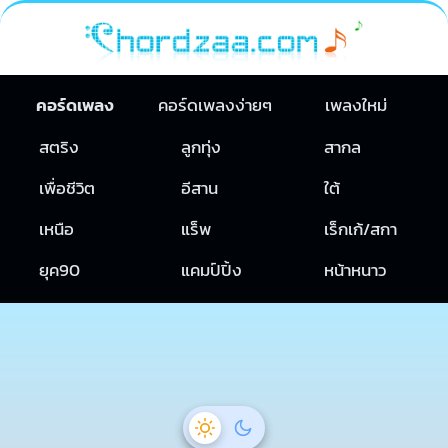
คอร์ดเพลง
คอร์ดเพลงง่ายๆ
เพลงใหม่
สตริง
ลูกทุ่ง
สากล
เพื่อชีวิต
อีสาน
ใต้
เหนือ
แร็พ
เร็กเก้/สกา
ยุค90
แคมป์ปิ้ง
หน้าหนาว