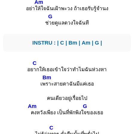
Am
อย่าใ
ห้ใจฉันเฝ้าพะวง ถ้าเธอรับรู้จำนง
G
ช่
วยดูแลดวงใจฉันที
INSTRU : |
C
|
Bm
|
Am
|
G
|
C
อย
ากให้เธอเข้าใจว่าทำไมฉันห่วงหา
Bm
เพ
ราะสายตาฉันมีแค่เธอ
คนเดียวอยู่เรื่อยไป
Am
G
คงหวังเพียง เป็นที่พักพิงใ
จของเธอ
C