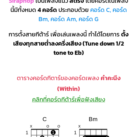
Siraphop
เป็นเพลงแนว
สตริง
โดยคอร์ดในเพลง
นี้มีทั้งหมด
4 คอร์ด
ประกอบด้วย
คอร์ด C, คอร์ด
Bm, คอร์ด Am, คอร์ด G
การตั้งสายกีต้าร์ เพื่อเล่นเพลงนี้ ทำได้โดยการ
ตั้ง
เสียงทุกสายต่ำลงครึ่งเสียง (Tune down 1/2
tone to Eb)
ตารางคอร์ดกีตาร์ของคอร์ดเพลง
คำคะนึง
(Within)
คลิกที่คอร์ดกีต้าร์เพื่อฟังเสียง
C
Bm
X
O
O
X
1
1
1