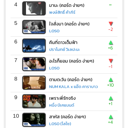
-
4
มานะ (คอร์ด ง่ายๆ)
พงษ์สิทธิ์ คำภีร์
▼
5
ใจสั่งมา (คอร์ด ง่ายๆ)
-2
LOSO
▲
6
คืนที่ดาวเต็มฟ้า
+6
ปราโมทย์ วิเลปะนะ
▼
7
อะไรก็ยอม (คอร์ด ง่ายๆ)
-1
LOSO
▲
8
ตามตะวัน (คอร์ด ง่ายๆ)
+10
NUM KALA x แอ๊ด คาราบาว
▲
9
เพราะพี่รักจริง
+1
หนึ่ง บีเคแบนด์
▲
10
สาหัส (คอร์ด ง่ายๆ)
+4
LOSO (โลโซ)