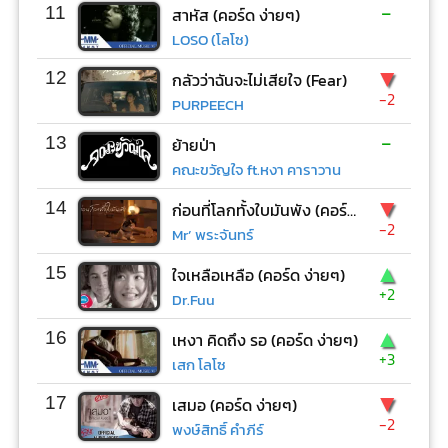
-
11
สาหัส (คอร์ด ง่ายๆ)
LOSO (โลโซ)
▼
12
กลัวว่าฉันจะไม่เสียใจ (Fear)
-2
PURPEECH
-
13
ย้ายป่า
คณะขวัญใจ ft.หงา คาราวาน
▼
14
ก่อนที่โลกทั้งใบมันพัง (คอร์ด ง่ายๆ)
-2
Mr’ พระจันทร์
▲
15
ใจเหลือเหลือ (คอร์ด ง่ายๆ)
+2
Dr.Fuu
▲
16
เหงา คิดถึง รอ (คอร์ด ง่ายๆ)
+3
เสก โลโซ
▼
17
เสมอ (คอร์ด ง่ายๆ)
-2
พงษ์สิทธิ์ คำภีร์