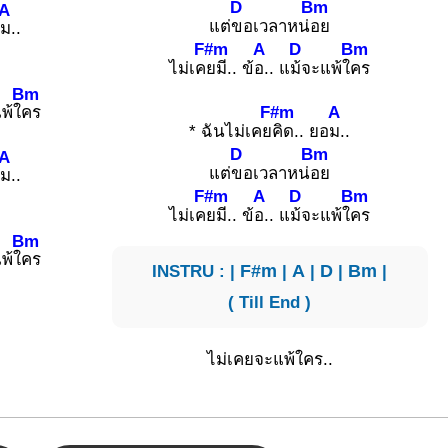
D
Bm
A
แต่
ขอเวลาหน่
อย
อ
ม..
F#m
A
D
Bm
ไม่เค
ยมี.. ข้
อ.. แ
ม้จะแพ้ใ
คร
ย
Bm
F#m
A
พ้ใ
คร
* ฉันไม่เคย
คิด.. ยอ
ม..
D
Bm
A
แต่
ขอเวลาหน่
อย
อ
ม..
F#m
A
D
Bm
ไม่เค
ยมี.. ข้
อ.. แ
ม้จะแพ้ใ
คร
ย
Bm
พ้ใ
คร
INSTRU : |
F#m
|
A
|
D
|
Bm
|
( Till End )
ไม่เคยจะแพ้ใคร..