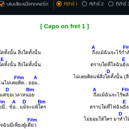
เล่นเสียงเมื่อกดคอร์ด
กีต้าร์ 1
กีต้าร์ 2
กีต้าร์ 
[ Capo on fret 1 ]
A
F
ใดทั้งนั้น สิ่งใดทั้งนั้น
ถึงแม้ฉันจะไร้กำ
ล
E
E
ใ
ดทั้งนั้น สิ่งใดทั้งนั้น
ตราบใดที่ใจฉัน
ยังอ
D
ไม่เคยคิดแพ้สิ่งใ
ดทั้งนั้น (สิ
F#m
A
ฉันไม่เคย
คิด.. ยอ
ม..
D
Bm
A
F#
แต่
ขอเวลาหน่
อย
ถึงแม้ฉันจะไร้พ
ลั
#m
A
D
Bm
E
ยมี.. ข้
อ.. แ
ม้จะแพ้ใ
คร
ตราบใดที่ไฟฉัน
ยัง
D
ไม่ยอมให้ใคร มา
ทำให
F#m
จฉันมีเพียงผู้เดี
ยว