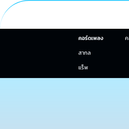
คอร์ดเพลง
ค
สากล
แร็พ