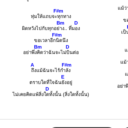
แม้ว
F#m
ทุ่มให้แถบจะ
ทุกทาง
ขอ
Bm
D
ผิดหวังไปกับทุกอย่
าง.. ที่ม
อง
เป็
F#m
ขอเวลาอีก
นิดนึง
Bm
D
แ
อย่าพึ่ง
คิดว่าฉันจะไม่
บินต่อ
แม้
A
F#m
ถึงแม้ฉันจะไร้กำ
ลัง
แ
E
ตราบใดที่ใจฉัน
ยังอยู่
อย่าพึ
D
ไม่เคยคิดแพ้สิ่งใ
ดทั้งนั้น (สิ่งใดทั้งนั้น)