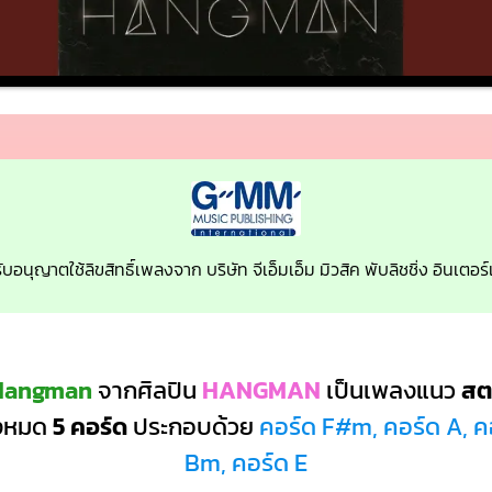
รับอนุญาตใช้ลิขสิทธิ์เพลงจาก บริษัท จีเอ็มเอ็ม มิวสิค พับลิชชิ่ง อินเต
 Hangman
จากศิลปิน
HANGMAN
เป็นเพลงแนว
สต
ั้งหมด
5 คอร์ด
ประกอบด้วย
คอร์ด F#m, คอร์ด A, คอ
Bm, คอร์ด E