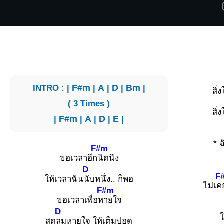
INTRO : |
F#m
|
A
|
D
|
Bm
|
สิ่ง
( 3 Times )
สิ่ง
|
F#m
|
A
|
D
|
E
|
* 
F#m
ขอเวลาอีก
นิดนึง
D
F
ให้เวลาฉัน
นับหนึ่ง.. ก็พอ
ไม่เค
F#m
ขอเวลาเพื่อห
ายใจ
D
ใ
สูด
ลมหายใจ ให้เต็มปอด