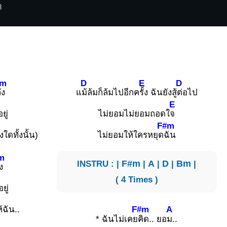
3
#m
D
E
D
ัง
แ
ม้ล้มก็ล้มไปอีกค
รั้ง ฉันยังสู้
ต่อไป
E
ยู่
ไม่ยอมไม่ยอมถอดใ
จ
F#m
่งใดทั้งนั้น)
ไม่ยอมให้ใครหยุด
ฉัน
m
INSTRU : |
F#m
|
A
|
D
|
Bm
|
ง
( 4 Times )
อยู่
F#m
A
้ฉัน..
* ฉันไม่เคย
คิด.. ยอ
ม..