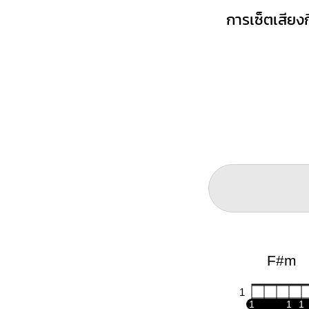
การเซ็ตเสียงก
F#m
1
1
1
1