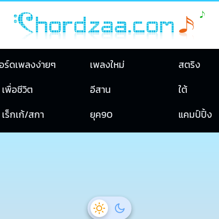
อร์ดเพลงง่ายๆ
เพลงใหม่
สตริง
เพื่อชีวิต
อีสาน
ใต้
เร็กเก้/สกา
ยุค90
แคมป์ปิ้ง