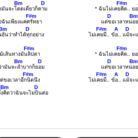
Bm
D
F#m
่ามันจะโ
ดดเดี่ยวก็ต
าม
* ฉันไม่เคย
คิด.. ย
F#m
D
Bm
ฉันเพียงแค่ศ
รัทธา
แต่
ขอเวลาหน่
อ
Bm
D
F#m
A
D
น
อันว่าทำได้
ทุกอย่าง
ไม่เค
ยมี.. ข้
อ.. แ
ม้จะแ
F#m
F#m
ม้เส้นทางมัน
ลิปตา
* ฉันไม่เคย
คิด.. ย
Bm
D
D
Bm
ว่ามันจะ
ลำบากก็ย
อม
แต่
ขอเวลาหน่
อ
F#m
F#m
A
D
ต่ขอเวลาอีก
นิดนึง
ไม่เค
ยมี.. ข้
อ.. แ
ม้จะแ
Bm
D
่ง
คิดว่าฉันจะไม่
บินต่อ