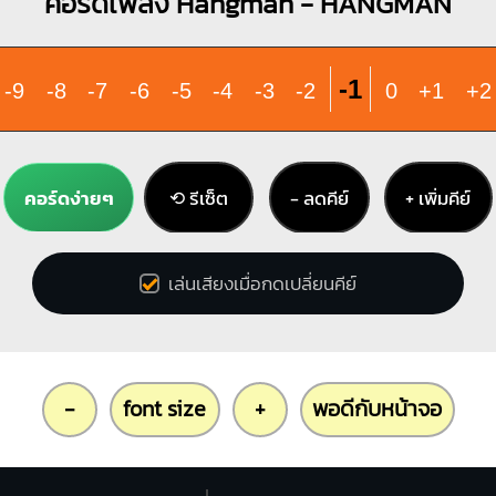
คอร์ดเพลง Hangman - HANGMAN
-1
-9
-8
-7
-6
-5
-4
-3
-2
0
+1
+2
คอร์ดง่ายๆ
⟲ รีเซ็ต
− ลดคีย์
+ เพิ่มคีย์
เล่นเสียงเมื่อกดเปลี่ยนคีย์
-
font size
+
พอดีกับหน้าจอ