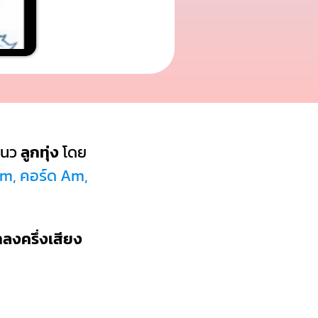
แนว
ลูกทุ่ง
โดย
Bm, คอร์ด Am,
ำลงครึ่งเสียง