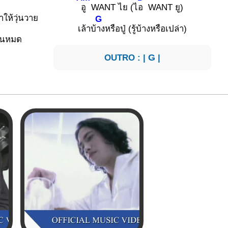
อู WANT ไย (ไ
อ WANT ยู)
ให้วุ่นวาย
G
เล้าบ้
างหรือปู่ (รู้บ้างหรือเปล่า)
ันหมด
OUTRO : |
G
|