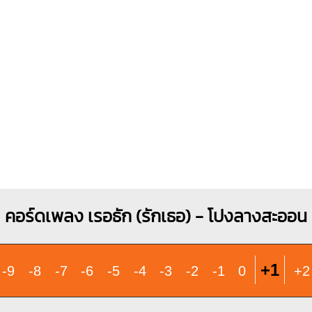
O
O
O
X
O
O
O
O
O
1
1
1
1
1
2
2
2
3
3
3
คอร์ดเพลง เรอธัก (รักเธอ) - โปงลางสะออน
+1
-9
-8
-7
-6
-5
-4
-3
-2
-1
0
+2