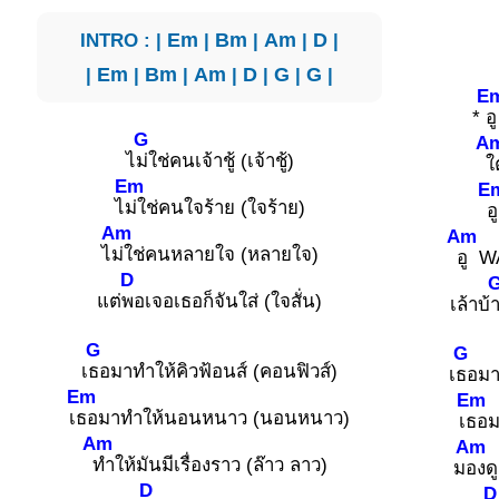
INTRO : |
Em
|
Bm
|
Am
|
D
|
|
Em
|
Bm
|
Am
|
D
|
G
|
G
|
E
*
อ
G
A
ไ
ม่ใช่คนเจ้าชู้ (เจ้าชู้)
ใ
Em
E
ไ
ม่ใช่คนใจร้าย (ใจร้าย)
อ
Am
Am
ไ
ม่ใช่คนหลายใจ (หลายใจ)
อู W
D
แต่
พอเจอเธอก็จันใส่ (ใจสั่น)
เล้าบ้
า
G
G
เ
ธอมาทำให้คิวฟ้อนส์ (คอนฟิวส์)
เ
ธอมา
Em
Em
เ
ธอมาทำให้นอนหนาว (นอนหนาว)
เ
ธอม
Am
Am
ทำให้มันมีเรื่องราว (ล๊าว ลาว)
ม
องด
D
D