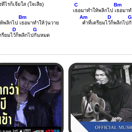
งทีไรก็เจียใส (ใจเสีย)
C
Bm
เ
ธอมาทำให้พลิกไป เ
ธอมาทำ
Bm
Am
D
G
้พลิกไป เ
ธอมาทำให้วุ่นวาย
คำที่เตรียมไ
ว้ก็พลิกไป
ก
D
G
เตรียมไ
ว้ก็พลิกไป
กันหมด