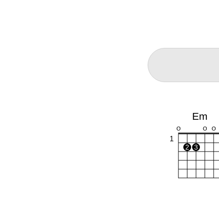
Em
O
O
O
1
2
3