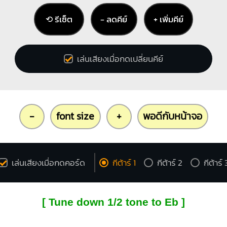
⟲ รีเซ็ต
− ลดคีย์
+ เพิ่มคีย์
เล่นเสียงเมื่อกดเปลี่ยนคีย์
-
font size
+
พอดีกับหน้าจอ
เล่นเสียงเมื่อกดคอร์ด
กีต้าร์ 1
กีต้าร์ 2
กีต้าร์ 
[ Tune down 1/2 tone to Eb ]