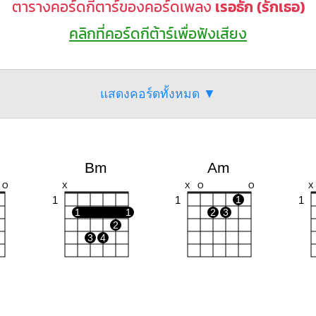
ตารางคอร์ดกีตาร์ของคอร์ดเพลง
เรอธัก (รักเธอ)
คลิกที่คอร์ดกีต้าร์เพื่อฟังเสียง
แสดงคอร์ดทั้งหมด ▼
Bm
Am
O
X
X
O
O
X
1
1
1
1
1
1
2
3
2
3
4
G
C
G7