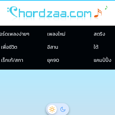
อร์ดเพลงง่ายๆ
เพลงใหม่
สตริง
เพื่อชีวิต
อีสาน
ใต้
เร็กเก้/สกา
ยุค90
แคมป์ปิ้ง