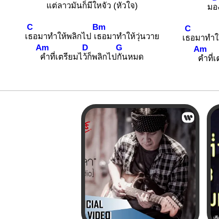
แต่ล
าวมันก็มีใหจัว (หัวใจ)
ม
อ
C
Bm
C
เ
ธอมาทำให้พลิกไป เ
ธอมาทำให้วุ่นวาย
เ
ธอมาทำให
Am
D
G
Am
คำที่เตรียมไ
ว้ก็พลิกไป
กันหมด
คำที่