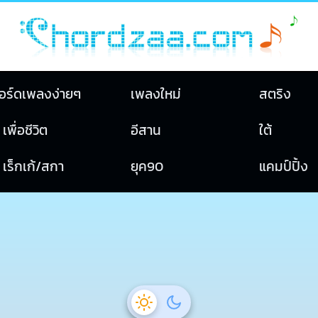
อร์ดเพลงง่ายๆ
เพลงใหม่
สตริง
เพื่อชีวิต
อีสาน
ใต้
เร็กเก้/สกา
ยุค90
แคมป์ปิ้ง