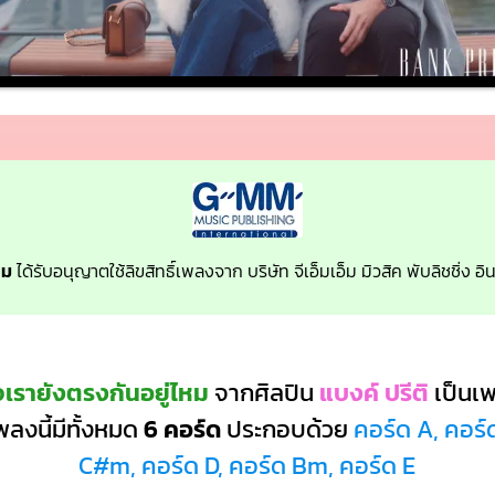
หม
ได้รับอนุญาตใช้ลิขสิทธิ์เพลงจาก บริษัท จีเอ็มเอ็ม มิวสิค พับลิชชิ่ง 
เรายังตรงกันอยู่ไหม
จากศิลปิน
แบงค์ ปรีติ
เป็นเ
ลงนี้มีทั้งหมด
6 คอร์ด
ประกอบด้วย
คอร์ด A, คอร
C#m, คอร์ด D, คอร์ด Bm, คอร์ด E