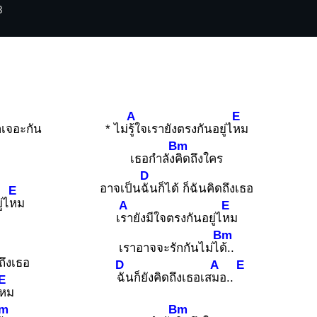
3
A
E
าเจอะกัน
* ไม่
รู้ใจเรายังตรงกันอยู่ไ
หม
Bm
เธอกำลัง
คิดถึงใคร
D
อาจเป็น
ฉันก็ได้ ก็ฉันคิดถึงเธอ
E
่ไ
หม
A
E
เ
รายังมีใจตรงกันอยู่ไ
หม
Bm
เราอาจจะรักกันไม่ไ
ด้..
ดถึงเธอ
D
A
E
ฉันก็ยังคิดถึงเธอเส
มอ..
E
หม
m
Bm