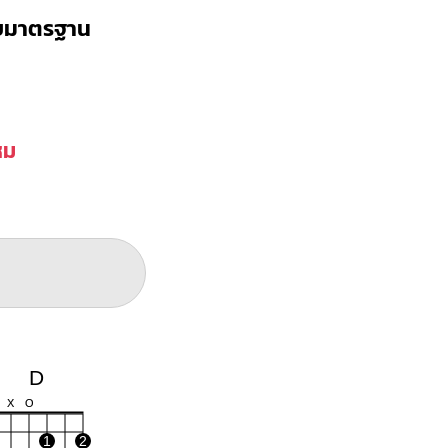
บบมาตรฐาน
หม
D
X
O
1
2