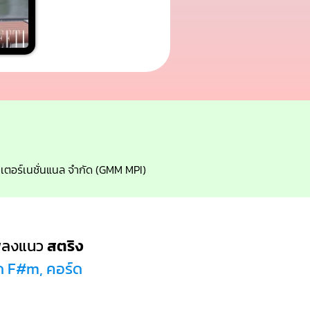
อินเตอร์เนชั่นแนล จำกัด (GMM MPI)
พลงแนว
สตริง
์ด F#m, คอร์ด