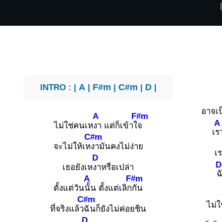
INTRO : |
A
|
F#m
|
C#m
|
D
|
อาจเป
A
F#m
A
ไม่ใช่คนเห
งา แต่ก็เข้าใ
จ
เ
ร
C#m
จะไม่ให้เห
งามันคงไม่ง่าย
เ
D
D
เธอยังเห
งาหรือเปล่า
ฉ
A
F#m
ตั้งแต่วัน
นั้น ตั้งแต่เลิก
กัน
C#m
ไม่
ที่จริงแล้ว
ฉันก็ยังไม่ค่อยชิน
D