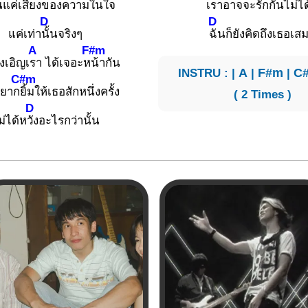
นแค่เสี
ยงของความในใจ
เราอาจจะรักกันไม่ไ
ด
D
D
แค่เท่า
นั้นจริงๆ
ฉันก็ยังคิดถึงเธอเส
A
F#m
งเอิญเ
รา ได้เจอะห
น้ากัน
INSTRU : |
A
|
F#m
|
C
C#m
อยาก
ยิ้มให้เธอสักหนึ่งครั้ง
( 2 Times )
D
ม่ได้ห
วังอะไรกว่านั้น