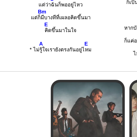
ก็เป็
แต่ว่า
ฉันก็พออยู่ไหว
Bm
แต่ก็
มีบางทีที่เผลอคิดขึ้นมา
E
หากบั
คิดขึ้นมาในใจ
ก็แค่
A
E
* ไม่
รู้ใจเรายังตรงกันอยู่ไ
หม
ไ