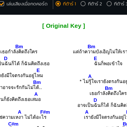
เล่นเสียงเมื่อกดคอร์ด
กีต้าร์ 1
กีต้าร์ 2
กีต้าร์ 
[ Original Key ]
Bm
Bm
เธอกำลัง
คิดถึงใคร
แต่ถ้าคว
ามบังเอิญไม่ให้เร
D
E
็น
ฉันก็ได้ ก็ฉันคิดถึงเธอ
ฉันก็พอเข้าใจ
E
ายังมีใจตรงกันอยู่ไ
หม
A
* ไม่
รู้ใจเรายังตรงกันอยู
Bm
ราอาจจะรักกันไม่ไ
ด้..
Bm
เธอกำลัง
คิดถึงใคร
A
ันก็ยังคิดถึงเธอเส
มอ
D
อาจเป็น
ฉันก็ได้ ก็ฉันคิ
A
F#m
A
ใช่ความเห
งา ไม่ได้อะไ
ร
เ
รายังมีใจตรงกันอยู่ไ
C#m
B