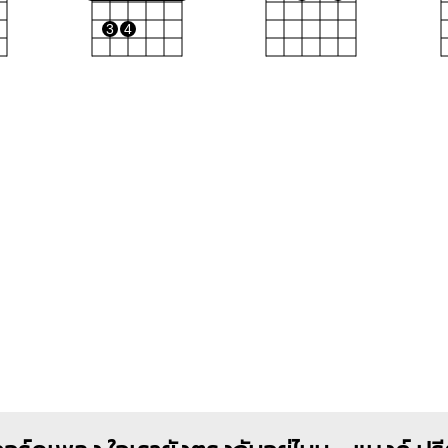
3
4
Bm
E
X
O
O
O
1
1
1
1
1
2
3
2
3
4