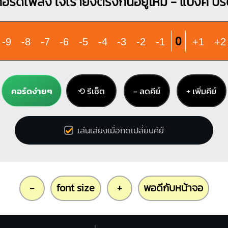
อร์ดเพลง ใจเรายังตรงกันอยู่ไหม - แบงค์ ปรี
0
-9
-8
-7
-6
-5
-4
-3
-2
-1
+1
+2
คอร์ดง่ายๆ
⟲ รีเซ็ต
− ลดคีย์
+ เพิ่มคีย์
เล่นเสียงเมื่อกดเปลี่ยนคีย์
-
font size
+
พอดีกับหน้าจอ