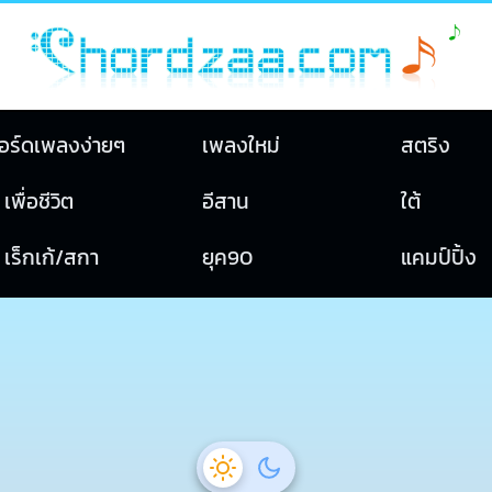
อร์ดเพลงง่ายๆ
เพลงใหม่
สตริง
เพื่อชีวิต
อีสาน
ใต้
เร็กเก้/สกา
ยุค90
แคมป์ปิ้ง