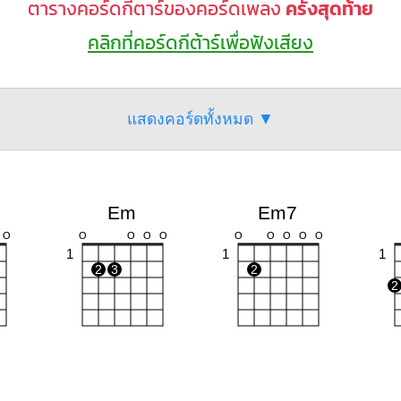
ตารางคอร์ดกีตาร์ของคอร์ดเพลง
ครั้งสุดท้าย
คลิกที่คอร์ดกีต้าร์เพื่อฟังเสียง
แสดงคอร์ดทั้งหมด ▼
Em
Em7
O
O
O
O
O
O
O
O
O
O
1
1
1
2
3
2
2
D