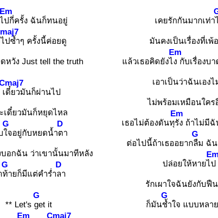
Em
งไ
ปกี่ครั้ง ฉันก็ทนอยู่
เคยรักกันมากเท่า
maj7
ง
ไปซ้ำๆ ครั้งนี้ค่อยดู
มันคงเป็นเรื่องที่เพ้
Em
ดหวัง Just tell the truth
แล้วเธอคิดยังไ
ง กับเรื่องบ
เอาเป็นว่าฉันเองไม
Cmaj7
 เ
ดี๋ยวมันก็ผ่านไป
ไม่พร้อมเหมือนใครอื
ะเดี๋ยวมันก็หยุดไหล
Em
เธอไม่ต้องดันทุ
รัง ถ้าไม่มี
G
D
็บ
ใจอยู่กับหยดน้ำ
ตา
G
ต่อไปนี้ถ้าเธออยาก
ลืม ฉัน
งบอกฉัน ว่าเขานั้นมาทีหลัง
E
ปล่อยให้หายไ
ป
G
D
ด
ท้ายก็มีแต่คำร่ำ
ลา
รักเผาใจฉันยังกับฟื
G
G
** Let's
get it
ก็มัน
ช้ำใจ แบบหลา
Em
Cmaj7