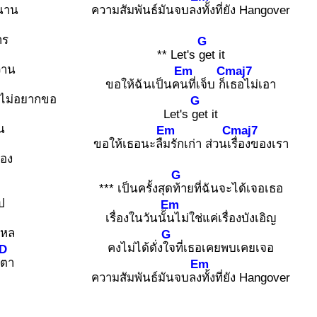
ยนาน
ความสัมพันธ์มันจบล
งทั้งที่ยัง Hangover
าร
G
** Let's
get it
อวาน
Em
Cmaj7
ขอให้ฉันเป็นค
นที่เจ็บ ก็
เธอไม่เอา
ันไม่อยากขอ
G
Let's
get it
น
Em
Cmaj7
ขอให้เธอนะลื
มรักเก่า ส่วนเ
รื่องของเรา
มอง
G
*** เป็นครั้งสุด
ท้ายที่ฉันจะได้เจอเธอ
ป
Em
เรื่องในวันนั้
นไม่ใช่แค่เรื่องบังเอิญ
ไหล
G
คงไม่ได้ดั่ง
ใจที่เธอเคยพบเคยเจอ
D
ำ
ตา
Em
ความสัมพันธ์มันจบล
งทั้งที่ยัง Hangover