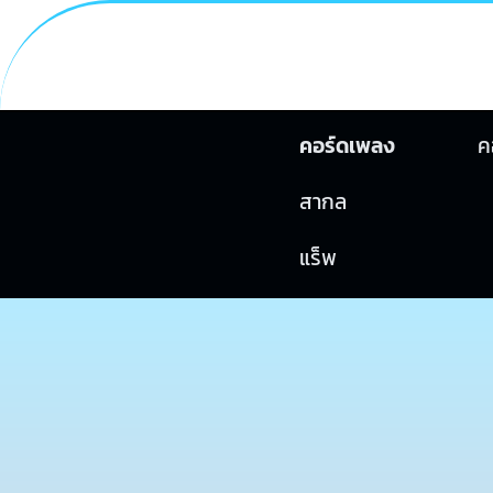
คอร์ดเพลง
ค
สากล
แร็พ