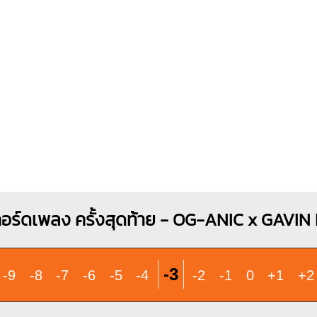
X
X
O
1
1
2
3
อร์ดเพลง ครั้งสุดท้าย - OG-ANIC x GAVIN
-3
-9
-8
-7
-6
-5
-4
-2
-1
0
+1
+2