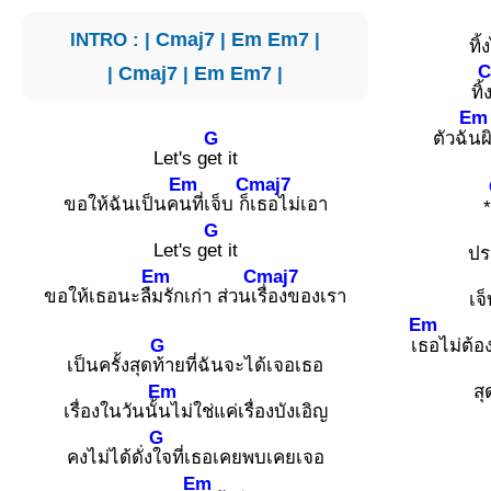
INTRO : |
Cmaj7
|
Em
Em7
|
ทิ้
C
|
Cmaj7
|
Em
Em7
|
ทิ้
Em
G
ตัวฉั
นผิ
Let's g
et it
Em
Cmaj7
ขอให้ฉันเป็นค
นที่เจ็บ ก็
เธอไม่เอา
*
G
Let's g
et it
ปร
Em
Cmaj7
ขอให้เธอนะลื
มรักเก่า ส่วนเ
รื่องของเรา
เจ
Em
G
เ
ธอไม่ต้อ
เป็นครั้งสุด
ท้ายที่ฉันจะได้เจอเธอ
Em
สุ
เรื่องในวันนั้
นไม่ใช่แค่เรื่องบังเอิญ
G
คงไม่ได้ดั่ง
ใจที่เธอเคยพบเคยเจอ
Em