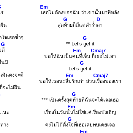
G
Em
ไร
เ
ธอไม่ต้องบอกฉัน ว่าเขานั้นมาทีหลัง
G
D
อฝัน
สุด
ท้ายก็มีแต่คำร่ำ
ลา
าดใจเธอซ้ำๆ
G
** Let's
get it
G
่
ดี
Em
Cmaj7
ขอให้ฉันเป็นค
นที่เจ็บ ก็
เธอไม่เอา
่นมี
G
Let's
get it
ฉันมันคงจะดี
Em
Cmaj7
ขอให้เธอนะลื
มรักเก่า ส่วนเ
รื่องของเรา
ก็จะไม่ฝืน
m
G
*** เป็นครั้งสุด
ท้ายที่ฉันจะได้เจอเธอ
Em
น..นะ
เรื่องในวันนั้
นไม่ใช่แค่เรื่องบังเอิญ
G
ยทาง
คงไม่ได้ดั่ง
ใจที่เธอเคยพบเคยเจอ
Em