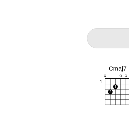
Cmaj7
X
O
O
1
1
2