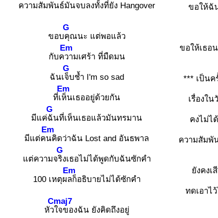
ความสัมพันธ์มันจบ
ลงทั้งที่ยัง Hangover
ขอให้ฉั
G
ขอบ
คุณนะ แต่พอแล้ว
Em
ขอให้เธอน
กับค
วามเศร้า ที่มืดมน
G
ฉันเ
จ็บช้ำ I'm so sad
*** เป็นคร
Em
ที่เ
ห็นเธออยู่ด้วยกัน
เรื่องในว
G
มีแค่
ฉันที่เห็นเธอแล้วมันทรมาน
คงไม่ได้
Em
มีแต่ค
นคิดว่าฉัน Lost and อันธพาล
ความสัมพั
G
แต่ความจ
ริงเธอไม่ได้พูดกับฉันซักคำ
Em
ยังคงเส
100 เหตุผ
ลก็อธิบายไม่ได้ซักคำ
ทดเอาไว
Cmaj7
หัว
ใจของฉัน ยังคิดถึงอยู่