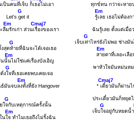
นเป็นค
นที่เจ็บ ก็
เธอไม่เอา
ทุกข์ทน กว่าจะหา
G
Em
Let's
get it
รู้
เลย เธอไม่ต้องก
Em
Cmaj7
ะลื
มรักเก่า ส่วนเ
รื่องของเรา
ฉันรู้เลย ตั้งแต่เมื่
G
เจ็บเ
ท่าไหร่ยังไม่พอ ช่างม
G
ั้งสุด
ท้ายที่ฉันจะได้เจอเธอ
Em
ส
ายตาที่เลอะเลือ
Em
ันนั้
นไม่ใช่แค่เรื่องบังเอิญ
พาหัวใจมันหม่นห
G
ดั่ง
ใจที่เธอเคยพบเคยเจอ
Em
Cmaj7
นธ์มันจบล
งทั้งที่ยัง Hangover
* เ
ดี๋ยวมันก็ผ่านไ
ประเดี๋ยวมันก็หยุด
G
ียใ
จกับเหตุการณ์ครั้งนั้น
G
เจ็บ
ใจอยู่กับหยดน้
Em
้ในใ
จ ทำไมเธอถึงไม่รั้งฉัน