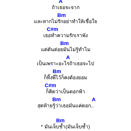
A
ถ้าเ
ธอจะจาก
Bm
และหากไม่รั
กอย่าทำให้เชื่อใจ
C#m
เธอ
ทำความรักเราพัง
Bm
แต่ดันต่อย
มันไม่รู้ทำไม
A
เป็นเพราะอะไ
รถ้าเธอจะไป
Bm
ก็ทิ้งพี่
ไว้ก็คงต้องยอม
C#m
ก็
คิดว่าเป็นดอกฟ้า
Bm
A
สุดท้ายรู้
ว่าเธอมันแค่ดอก.
.
Bm
* มันเจ็บ
ช้ำ(มันเจ็บซ้ำ)