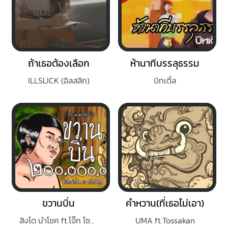
ถ้าเธอต้องเลือก
ห้านาทีบรรลุธรรม
ILLSLICK (อิลสลิก)
บิทเติ้ล
ขวานบิ่น
คำหวาน(ที่เธอไม่เอา)
สิงโต นำโชค ft.โจ๊ก โซคูล
UMA ft.Tossakan