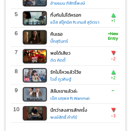
อ้ายแมน ภิสิทธิ์พงษ์
▲
5
ทิ้งกันไม่ได้หรอก
+1
แจ๊ส สปุ๊กนิค ft.เกมส์ สุจิตรา
+New
6
คืนเธอ
Entry
บิ๊กสุรินทร์
▼
7
พอได้เสียว
-2
ดิด คิตตี้
▲
8
รักไม่ไหวแล้วโว้ย
+2
โจอี้ ภูวศิษฐ์
-
9
สิลืมเขาแล้วล่ะ
เน็ค นฤพล ft.Wanmai
▼
10
นึกว่าสงสารสักครั้ง
-3
พงษ์สิทธิ์ คำภีร์