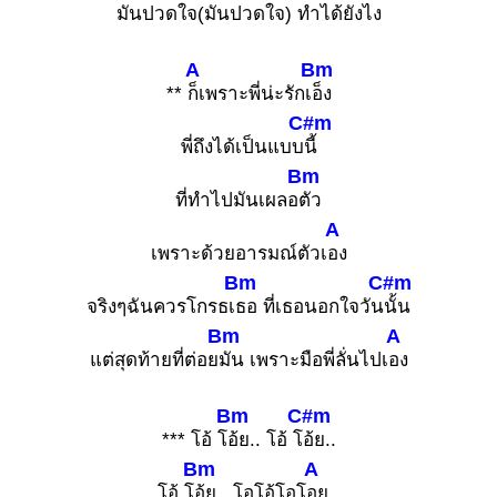
มันปวดใ
จ(มันปวดใจ) ทำได้ยังไง
A
Bm
**
ก็เพราะพี่น่ะรักเ
อ็ง
C#m
พี่ถึงได้เป็นแบบ
นี้
Bm
ที่ทำไปมันเผลอ
ตัว
A
เพราะด้วยอารมณ์ตัวเ
อง
Bm
C#m
จริงๆฉันควรโกรธเ
ธอ ที่เธอนอกใจวัน
นั้น
Bm
A
แต่สุดท้ายที่ต่อย
มัน เพราะมือพี่ลั่นไปเ
อง
Bm
C#m
*** โอ้ โ
อ้ย.. โอ้ โ
อ้ย..
Bm
A
โอ้ โ
อ้ย.. โอโอ้โอโ
อย..