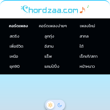
คอร์ดเพลง
คอร์ดเพลงง่ายๆ
เพลงใหม่
สตริง
ลูกทุ่ง
สากล
เพื่อชีวิต
อีสาน
ใต้
เหนือ
แร็พ
เร็กเก้/สกา
ยุค90
แคมป์ปิ้ง
หน้าหนาว