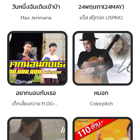
วันหนึ่งฉันเดินเข้าป่า
24พฤษภา(24MAY)
Max Jenmana
แจ๊ส สปุ๊กนิค (JSPKK)
อยากนอนกับเธอ
หมอก
เด็กเลี้ยงควาย ft.OG-ANIC
Colorpitch