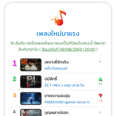
เพลงใหม่มาแรง
10 อันดับ คอร์ดเพลงใหม่มาแรงเป็นที่นิยมในขณะนี้ อัพเดท
อันดับทุกวัน (
ข้อมูลวันที่ 09/08/2569 | 20:00
)
-
1
เพราะพี่รักจริง
หนึ่ง บีเคแบนด์
▲
2
บ่มีสิทธิ์
+1
ธีร์ T-REX x หยุด สาละวัน
▼
3
ขาดความอบอุ่น
-1
FREEHAND (genie Verse Vol.1)
-
4
บุญผลาบ่ฮอด