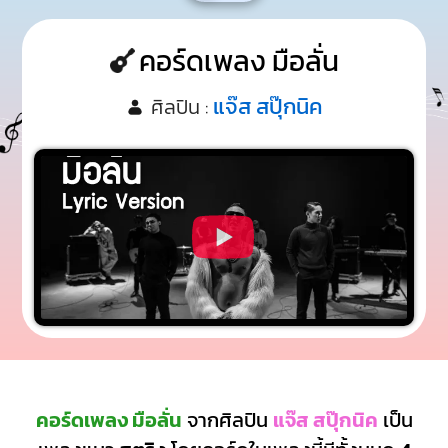
คอร์ดเพลง มือลั่น
แจ๊ส สปุ๊กนิค
ศิลปิน :
คอร์ดเพลง มือลั่น
จากศิลปิน
แจ๊ส สปุ๊กนิค
เป็น