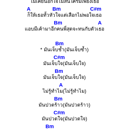
ไ
ม่เคยนอกใจไม่สนใ
ครมีเพียงเธอ
A
Bm
C#m
ก็ให้เธอทั้วหัว
ใจแต่เสือกไม่พอใจ
เธอ
Bm
A
แอบมีเค้ามาอีก
คนพี่สุดจะทนกับตัวเ
ธอ
Bm
* มันเจ็บ
ช้ำ(มันเจ็บซ้ำ)
C#m
มันเจ็บ
ใจ(มันเจ็บใจ)
Bm
มันเจ็บ
ใจ(มันเจ็บใจ)
A
ไม่รู้ทำไ
ม(ไม่รู้ทำไม)
Bm
มันปวดร้
าว(มันปวดร้าว)
C#m
มันปวด
ใจ(มันปวดใจ)
Bm