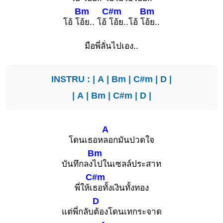
Bm
C#m
Bm
โอ้ โ
อ้ย.. โอ้
โอ้ย..โอ้ โ
อ้ย..
มือพี่ลั่นไปเอง..
INSTRU : |
A
|
Bm
|
C#m
|
D
|
|
A
|
Bm
|
C#m
|
D
|
A
โดนเธอห
ลอกมันปวดใจ
Bm
บันทึกลง
ไปในเซลล์ประสาท
C#m
พี่ให้เ
ธอทั้งเงินทั้งทอง
D
แต่พี่กลับ
ต้องโดนเทกระจาด