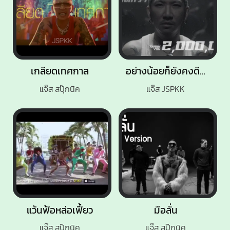
เกลียดเทศกาล
อย่างน้อยก็ยังคงดีกว่า
แจ๊ส สปุ๊กนิค
แจ๊ส JSPKK
แว้นฟ้อหล่อเฟี้ยว
มือลั่น
แจ๊ส สปุ๊กนิค
แจ๊ส สปุ๊กนิค