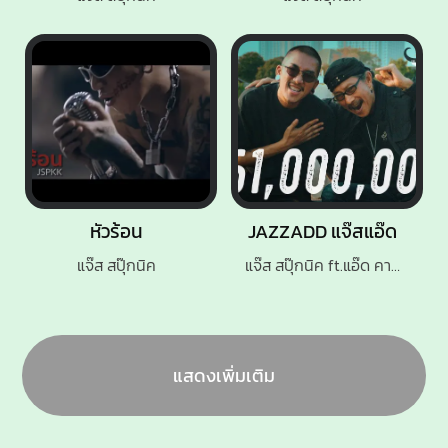
หัวร้อน
JAZZADD แจ๊สแอ๊ด
แจ๊ส สปุ๊กนิค
แจ๊ส สปุ๊กนิค ft.แอ๊ด คาราบาว
แสดงเพิ่มเติม