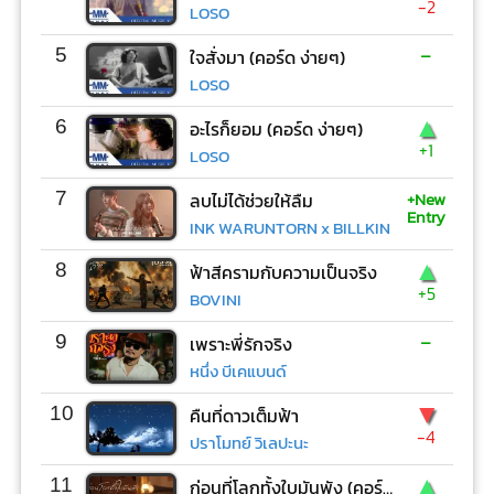
-2
LOSO
-
5
ใจสั่งมา (คอร์ด ง่ายๆ)
LOSO
▲
6
อะไรก็ยอม (คอร์ด ง่ายๆ)
+1
LOSO
+New
7
ลบไม่ได้ช่วยให้ลืม
Entry
INK WARUNTORN x BILLKIN
▲
8
ฟ้าสีครามกับความเป็นจริง
+5
BOVINI
-
9
เพราะพี่รักจริง
หนึ่ง บีเคแบนด์
▼
10
คืนที่ดาวเต็มฟ้า
-4
ปราโมทย์ วิเลปะนะ
▲
11
ก่อนที่โลกทั้งใบมันพัง (คอร์ด ง่ายๆ)