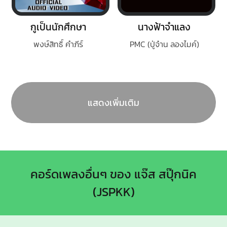
กูเป็นนักศึกษา
นางฟ้าจำแลง
พงษ์สิทธิ์ คำภีร์
PMC (ปู่จ๋าน ลองไมค์)
แสดงเพิ่มเติม
คอร์ดเพลงอื่นๆ ของ แจ๊ส สปุ๊กนิค
(JSPKK)