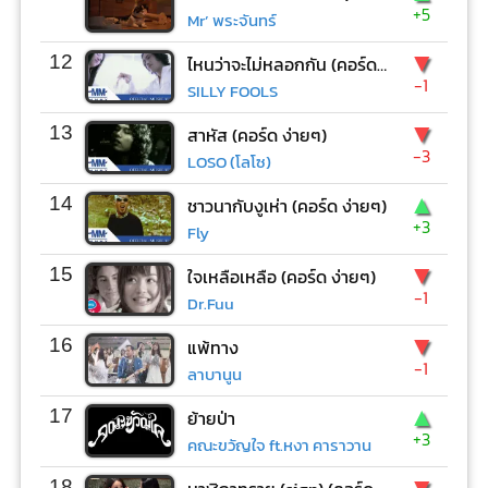
+5
Mr’ พระจันทร์
▼
12
ไหนว่าจะไม่หลอกกัน (คอร์ด ง่ายๆ)
-1
SILLY FOOLS
▼
13
สาหัส (คอร์ด ง่ายๆ)
-3
LOSO (โลโซ)
▲
14
ชาวนากับงูเห่า (คอร์ด ง่ายๆ)
+3
Fly
▼
15
ใจเหลือเหลือ (คอร์ด ง่ายๆ)
-1
Dr.Fuu
▼
16
แพ้ทาง
-1
ลาบานูน
▲
17
ย้ายป่า
+3
คณะขวัญใจ ft.หงา คาราวาน
▼
18