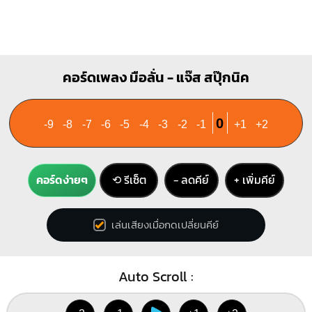
คอร์ดเพลง มือลั่น - แจ๊ส สปุ๊กนิค
0
-9
-8
-7
-6
-5
-4
-3
-2
-1
+1
+2
คอร์ดง่ายๆ
⟲ รีเซ็ต
− ลดคีย์
+ เพิ่มคีย์
เล่นเสียงเมื่อกดเปลี่ยนคีย์
Auto Scroll :