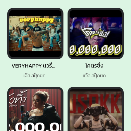
VERYHAPPY (เวรี่แฮปปี้)
โคตรซิ่ง
แจ๊ส สปุ๊กนิค
แจ๊ส สปุ๊กนิค