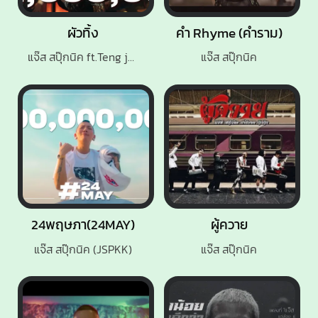
ผัวทิ้ง
คำ Rhyme (คำราม)
แจ๊ส สปุ๊กนิค ft.Teng jspkk
แจ๊ส สปุ๊กนิค
24พฤษภา(24MAY)
ผู้ควาย
แจ๊ส สปุ๊กนิค (JSPKK)
แจ๊ส สปุ๊กนิค