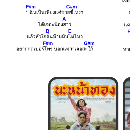
เจอ
F#m
G#m
*
ฉันเป็นเพียงแค่ชาย
ขี้เหงา
A
ได้เจอะน้อง
สาว
แต่
B
E
แล้วหัวใจ
สั่นห้ามมัน
ไม่ไหว
F#m
G#m
อยากกดเบอร์โ
ทร บอกแม่ว่าเจอสะ
ใภ้
หา