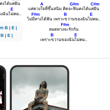
คงได้แค่
ฝัน
A
G#m
C#m
แค่ดวง
ใจที่ขึ้นสนิม คิดจะ
ฟินคงได้แค่
ฝัน
E
งฉันไ
ม่คม..
F#m
B
E
ไม่มี
ทางได้ฟัน เพราะ
ขวานของฉันไ
ม่คม..
F#m
#m
B
|
E
|
หมดทาง
จะรักกัน
B
E
B
|
E
|
เพราะ
ขวานของฉัน
ไม่คม..