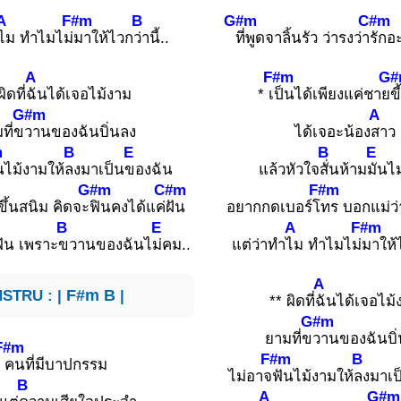
A
F#m
B
G#m
C#m
ไม ทำไมไม่
มาให้ไวก
ว่านี้..
ที่พูดจาลิ้นรัว ว่ารงว่า
รักอ
A
F#m
G#
ผิดที่
ฉันได้เจอไม้งาม
* เ
ป็นได้เพียงแค่ชาย
ข
G#m
A
ที่ข
วานของฉันบิ่นลง
ได้เจอะน้อง
สาว
m
B
E
B
E
นไม้งามให้
ลงมาเป็น
ของฉัน
แล้วหัวใจ
สั่นห้าม
มันไ
G#m
C#m
F#m
่ขึ้นสนิม คิดจะ
ฟินคงได้แค่
ฝัน
อยากกดเบอร์โ
ทร บอกแม่ว
B
E
A
F#m
ฟัน เพราะ
ขวานของฉันไ
ม่คม..
แต่ว่าทำ
ไม ทำไมไม่
มาให้
A
NSTRU : |
F#m
B
|
** ผิดที่
ฉันได้เจอไม้
G#m
ยามที่ข
วานของฉันบิ
F#m
F#m
B
คนที่มีบาปกรรม
ไม่อาจ
ฟันไม้งามให้
ลงมาเป
B
A
G#m