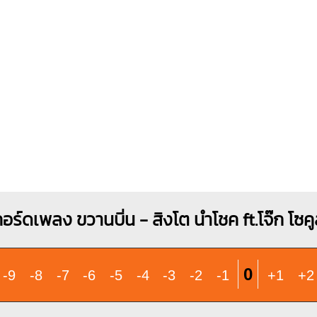
อร์ดเพลง ขวานบิ่น - สิงโต นำโชค ft.โจ๊ก โซค
0
-9
-8
-7
-6
-5
-4
-3
-2
-1
+1
+2