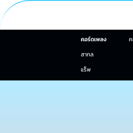
คอร์ดเพลง
ค
สากล
แร็พ