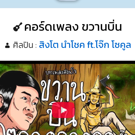
คอร์ดเพลง ขวานบิ่น
สิงโต นำโชค ft.โจ๊ก โซคูล
ศิลปิน :