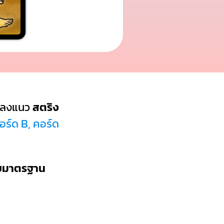
พลงแนว
สตริง
อร์ด B, คอร์ด
บบมาตรฐาน