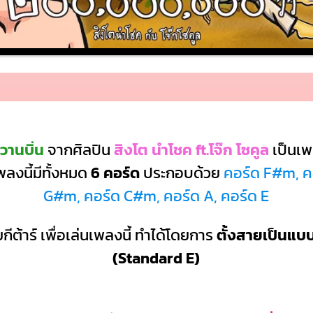
วานบิ่น
จากศิลปิน
สิงโต นำโชค ft.โจ๊ก โซคูล
เป็นเ
ลงนี้มีทั้งหมด
6 คอร์ด
ประกอบด้วย
คอร์ด F#m, ค
G#m, คอร์ด C#m, คอร์ด A, คอร์ด E
กีต้าร์ เพื่อเล่นเพลงนี้ ทำได้โดยการ
ตั้งสายเป็นแ
(Standard E)