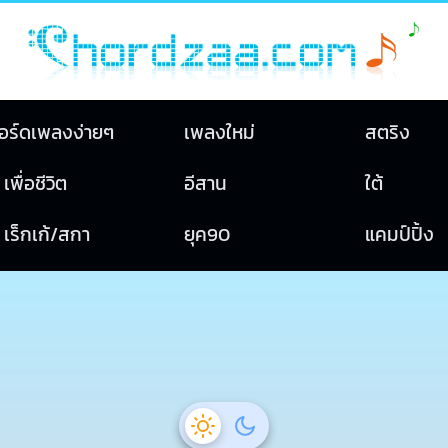
อร์ดเพลงง่ายๆ
เพลงใหม่
สตริง
เพื่อชีวิต
อีสาน
ใต้
เร็กเก้/สกา
ยุค90
แคมป์ปิ้ง