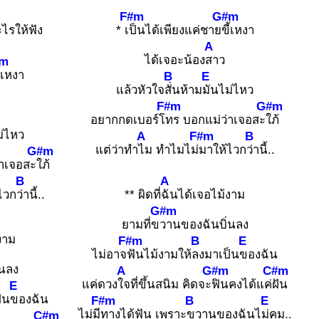
F#m
G#m
ะไรให้ฟัง
* เ
ป็นได้เพียงแค่ชาย
ขี้เหงา
A
ได้เจอะน้อง
สาว
m
ี้เหงา
B
E
แล้วหัวใจ
สั่นห้าม
มันไม่ไหว
F#m
G#m
อยากกดเบอร์โ
ทร บอกแม่ว่าเจอสะ
ใภ้
ม่ไหว
A
F#m
B
แต่ว่าทำ
ไม ทำไมไม่
มาให้ไวก
ว่านี้..
G#m
่าเจอสะ
ใภ้
B
A
ไวก
ว่านี้..
** ผิดที่
ฉันได้เจอไม้งาม
G#m
ยามที่ข
วานของฉันบิ่นลง
งาม
F#m
B
E
ไม่อาจ
ฟันไม้งามให้
ลงมาเป็น
ของฉัน
่นลง
A
G#m
C#m
แค่ดวง
ใจที่ขึ้นสนิม คิดจะ
ฟินคงได้แค่
ฝัน
E
็น
ของฉัน
F#m
B
E
ไม่มี
ทางได้ฟัน เพราะ
ขวานของฉันไ
ม่คม..
C#m