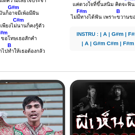
แต่
ความเสียใจประจำ
แค่ดวง
ใจที่ขึ้นสนิม คิดจะ
ฟิน
G#m
F#m
B
มันก็อ
าจมีเพ้อมีฝัน
ไม่มี
ทางได้ฟัน เพราะ
ขวานขอ
C#m
เพียงไม่
นานก็คงรู้ตัว
F#m
INSTRU : |
A
|
G#m
|
F
ขอโทษเธอสักคำ
|
A
|
G#m
C#m
|
F#m
B
กไป
ทำให้เธอต้องกลัว