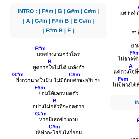
INTRO : |
F#m
|
B
|
G#m
|
C#m
|
แต่ว่าทำ
|
A
|
G#m
|
F#m
B
|
E
C#m
|
|
F#m
B
|
E
|
** 
ยาม
F#m
F#
เ
ธอช่างงามกว่าใคร
ไม่อาจ
ฟั
B
A
พูดจาก
ใจไม่ได้แกล้งอำ
แค่ดวง
ใจที
G#m
C#m
F#m
ยิ่งกว่านางในฝัน ไม่มีถ้อย
คำจะอธิบาย
ไม่มี
ทางได้
F#m
ยอมให้เลยหมดตัว
B
I
อย่างไม่ก
ลัวที่จะอดตาย
G#m
หากมีเธอข้างกาย
C#m
ให้ทำอะ
ไรยังไงก็ยอม