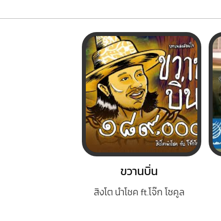
ขวานบิ่น
สิงโต นำโชค ft.โจ๊ก โซคูล