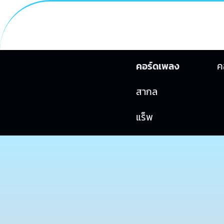
คอร์ดเพลง
ค
สากล
แร็พ