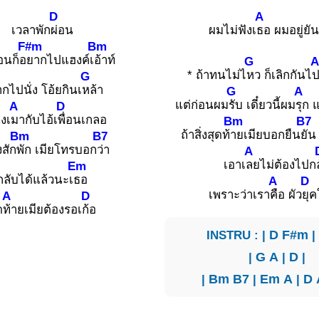
D
A
เวลาพัก
ผ่อน
ผมไม่ฟังเ
ธอ ผมอยู่ยัน
F#m
Bm
อนก็อ
ยากไปแฮงค์เ
อ้าท์
G
A
* ถ้าทนไม่ไ
หว ก็เลิกกันไ
ป
G
กไปนั่ง โอ้ยกินเ
หล้า
G
A
แต่ก่อนผม
รับ เดี๋ยวนี้ผม
รุก 
A
D
่งเ
มากับไอ้เ
พื่อนเกลอ
Bm
B7
ถ้าสิ่งสุดท้
ายเมียบอกยืน
ยัน
Bm
B7
งสัก
พัก เมียโทรบอก
ว่า
A
เอาเ
ลยไม่ต้องไปก
Em
กลับได้แล้วนะเ
ธอ
A
D
เพราะว่าเรา
คือ ผัว
ยุค
A
D
ด
ท้ายเมียต้องรอเ
ก้อ
INSTRU : |
D
F#m
|
G
A
|
D
|
|
Bm
B7
|
Em
A
|
D