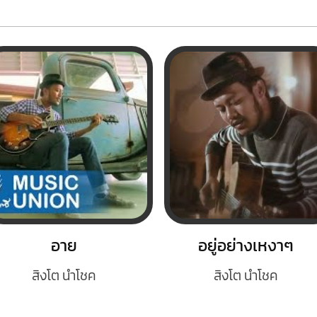
อาย
อยู่อย่างเหงาๆ
สิงโต นำโชค
สิงโต นำโชค