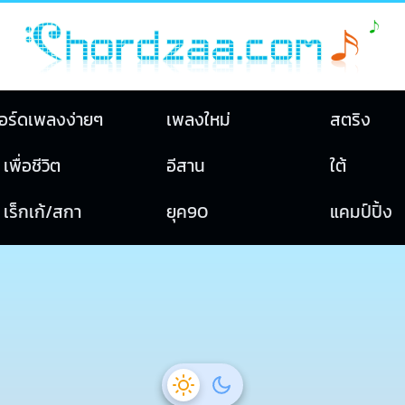
อร์ดเพลงง่ายๆ
เพลงใหม่
สตริง
เพื่อชีวิต
อีสาน
ใต้
เร็กเก้/สกา
ยุค90
แคมป์ปิ้ง