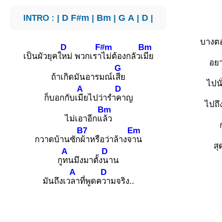
INTRO : |
D
F#m
|
Bm
|
G
A
|
D
|
บางต
D
F#m
Bm
เป็นผัวยุคใ
หม่ พวกเรา
ไม่ต้องกลัวเ
มีย
อยา
G
ถ้าเกิดมันอารมณ์เ
สีย
ไปนั
A
D
ก็บอกกับเ
มียไปว่ารำ
คาญ
ไปถึ
Bm
ไม่เอาอีกแ
ล้ว
B7
Em
กวาดบ้านซัก
ผ้าหรือว่าล้างจ
าน
สุ
A
D
กู
ทนมึงมาตั้ง
นาน
A
D
มันถึงเว
ลาที่พูดค
วามจริง..