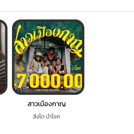
สาวเมืองกาญ
สิงโต นำโชค