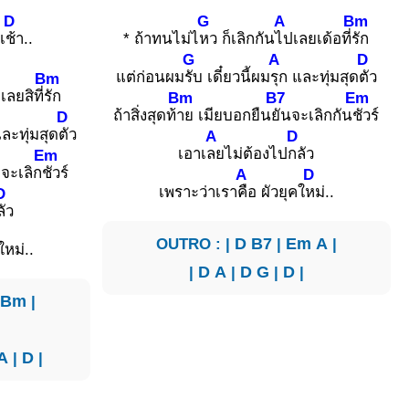
D
G
A
Bm
เ
ช้า..
* ถ้าทนไม่ไ
หว ก็เลิกกัน
ไปเลยเด้อที่
รัก
G
A
D
แต่ก่อนผม
รับ เดี๋ยวนี้ผม
รุก และทุ่มสุด
ตัว
Bm
เลยสิที่
รัก
Bm
B7
Em
ถ้าสิ่งสุดท้
าย เมียบอกยืน
ยันจะเลิกกัน
ชัวร์
D
และทุ่มสุด
ตัว
A
D
เอาเ
ลยไม่ต้องไป
กลัว
Em
 จะเลิก
ชัวร์
A
D
เพราะว่าเรา
คือ ผัวยุคใ
หม่..
D
ลัว
OUTRO : |
D
B7
|
Em
A
|
ใหม่..
|
D
A
|
D
G
|
D
|
|
Bm
|
A
|
D
|