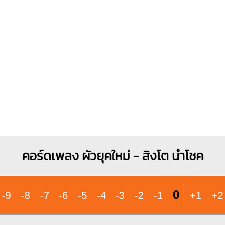
X
O
O
X
O
O
O
O
O
1
1
1
1
2
3
2
3
4
2
3
คอร์ดเพลง ผัวยุคใหม่ - สิงโต นำโชค
0
-9
-8
-7
-6
-5
-4
-3
-2
-1
+1
+2