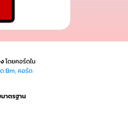
ิง
โดยคอร์ดใน
์ด Bm, คอร์ด
บบมาตรฐาน