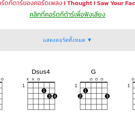
ร์ดกีตาร์ของคอร์ดเพลง
I Thought I Saw Your Fa
คลิกที่คอร์ดกีต้าร์เพื่อฟังเสียง
แสดงคอร์ดทั้งหมด ▼
Dsus4
G
O
X
X
O
O
O
O
O
1
1
1
1
1
3
4
2
3
Cm
Bm