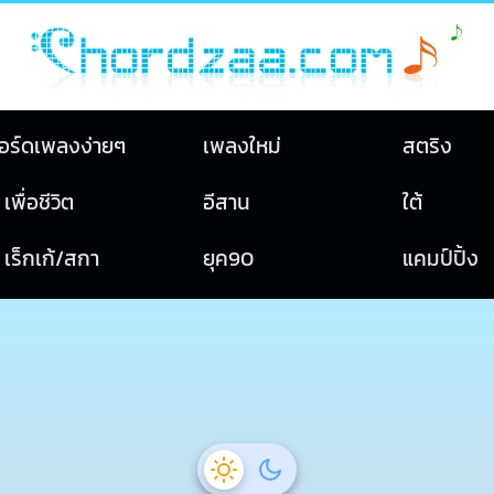
อร์ดเพลงง่ายๆ
เพลงใหม่
สตริง
เพื่อชีวิต
อีสาน
ใต้
เร็กเก้/สกา
ยุค90
แคมป์ปิ้ง