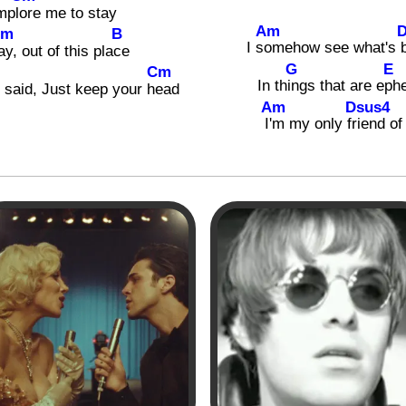
mpl
ore me to stay
Am
D
Bm
B
I s
omehow see what's 
ay, out of this pla
ce
G
E
Cm
In th
ings that are e
ph
 said, Just keep your h
ead
Am
Dsus4
I
'm my only fr
iend of