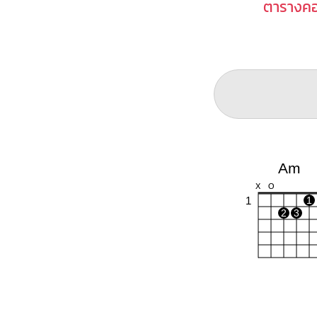
ตารางคอ
Am
X
O
1
1
2
3
C