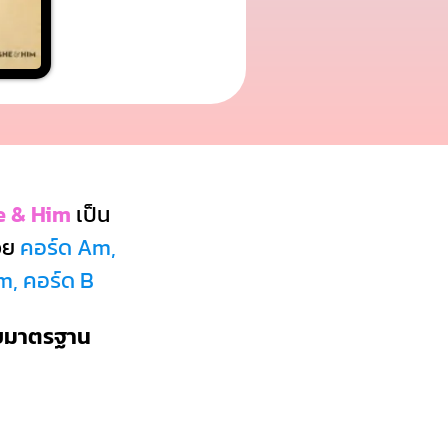
e & Him
เป็น
วย
คอร์ด Am,
m, คอร์ด B
บบมาตรฐาน