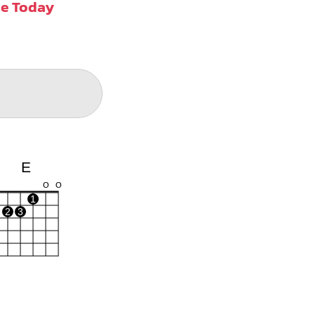
ce Today
E
O
O
1
2
3
B