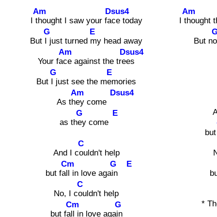
Am
Dsus4
Am
I t
hought I saw your fa
ce today
I t
hought t
G
E
But
I just turned
my head away
But n
o
Am
Dsus4
Your fa
ce against the tre
es
G
E
But
I just see the m
emories
Am
Dsus4
As th
ey come
A
G
E
as th
ey come
but
C
And I c
ouldn't help
N
Cm
G
E
but fa
ll in love aga
in
bu
C
No, I c
ouldn't help
* Th
Cm
G
but fa
ll in love aga
in