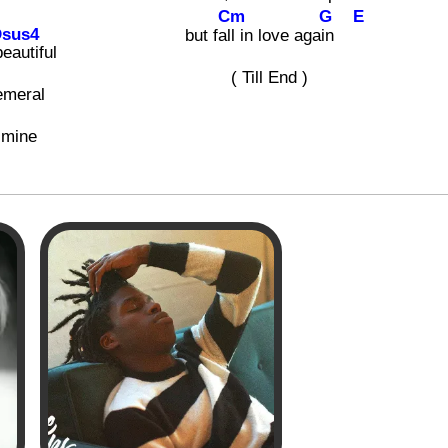
Cm
G
E
sus4
but fa
ll in love aga
in
b
eautiful
( Till End )
emeral
 mine