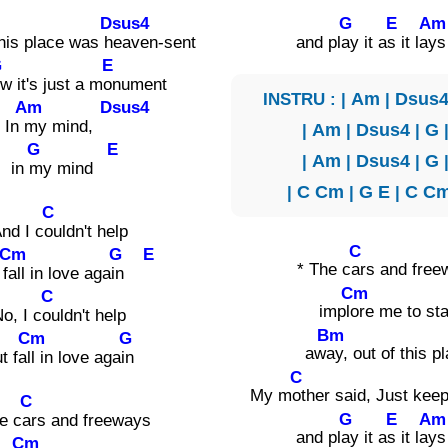
Dsus4
G
E
Am
his place was h
eaven-sent
and pl
ay it a
s it la
G
E
w it's just a m
onument
INSTRU : |
Am
|
Dsus
Am
Dsus4
In
my mind,
|
Am
|
Dsus4
|
G
G
E
|
Am
|
Dsus4
|
G
in
my mind
|
C
Cm
|
G
E
|
C
C
C
nd I c
ouldn't help
C
Cm
G
E
* The c
ars and free
 f
all in love aga
in
Cm
C
impl
ore me to st
o, I c
ouldn't help
Bm
Cm
G
aw
ay, out of this pl
t fa
ll in love aga
in
C
My m
other said, Just kee
C
G
E
Am
e c
ars and freeways
and pl
ay it a
s it la
Cm