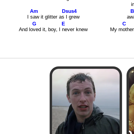
i
Am
Dsus4
I s
aw it glitter as
I grew
aw
G
E
C
And lo
ved it, boy, I
never knew
My m
other