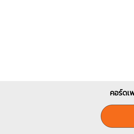
X
O
1
1
2
3
คอร์ดเพ