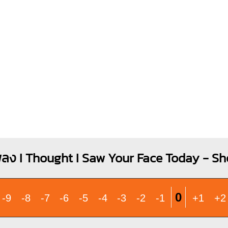
O
X
O
X
X
X
1
1
1
2
1
1
1
4
2
3
4
ลง I Thought I Saw Your Face Today - S
0
-9
-8
-7
-6
-5
-4
-3
-2
-1
+1
+2