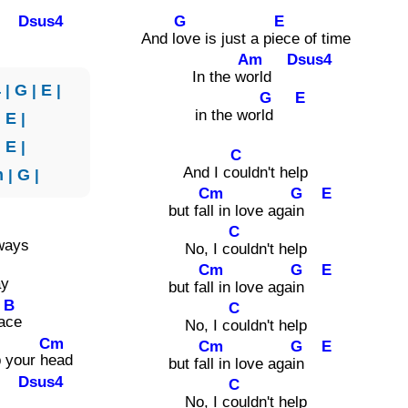
Dsus4
G
E
ys
And l
ove is just a pi
ece of time
Am
Dsus4
In the w
orld
4
|
G
|
E
|
G
E
in the wor
ld
|
E
|
|
E
|
C
And I c
ouldn't help
m
|
G
|
Cm
G
E
but fa
ll in love aga
in
C
ways
No, I c
ouldn't help
Cm
G
E
ay
but fa
ll in love aga
in
B
C
a
ce
No, I c
ouldn't help
Cm
Cm
G
E
p your h
ead
but fa
ll in love aga
in
Dsus4
C
ys
No, I c
ouldn't help