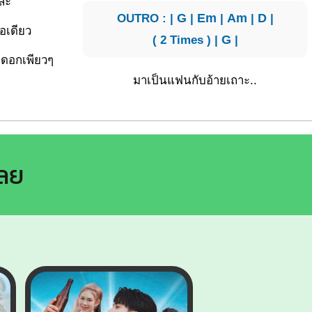
หละ
OUTRO : |
G
|
Em
|
Am
|
D
|
ือเดียว
( 2 Times ) |
G
|
้องดอกเพียวๆ
มาเป็นแฟนกับอ้ายเถาะ..
เลย