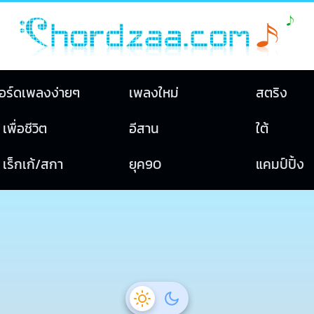
อร์ดเพลงง่ายๆ
เพลงใหม่
สตริง
เพื่อชีวิต
อีสาน
ใต้
เร็กเก้/สกา
ยุค90
แคมป์ปิ้ง