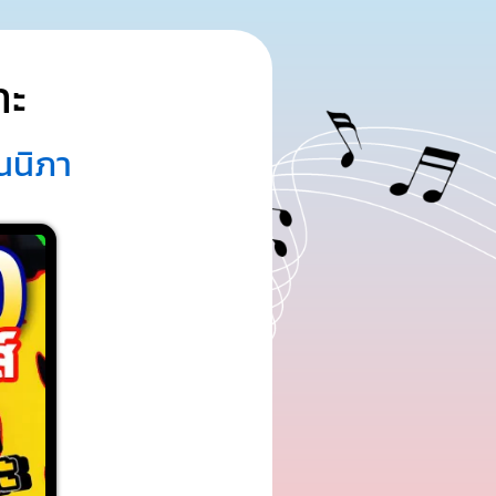
าะ
ณนิภา