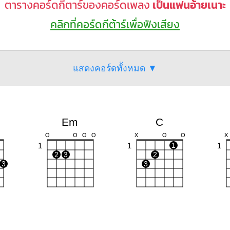
ตารางคอร์ดกีตาร์ของคอร์ดเพลง
เป็นแฟนอ้ายเนาะ
คลิกที่คอร์ดกีต้าร์เพื่อฟังเสียง
แสดงคอร์ดทั้งหมด ▼
Em
C
O
O
O
O
X
O
O
X
1
1
1
1
2
3
2
3
3
Am
Bm
F