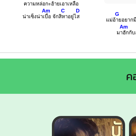
ความหล่อกะฮ้
ายเอาเห
ลือ
Am
C
D
G
น่าเซ็งน่าเ
บื่อ จักสิ
หาอยู่ไ
ส
แม่อ้
ายอยากมี
Am
มา
ฮักกั
คอ