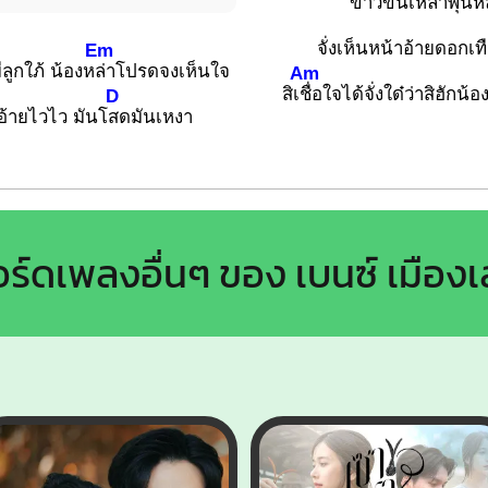
ข้
าวขึ้นเหล้าพุ้น
จั่งเห็นหน้าอ้ายดอกเท
Em
ลูกใภ้ น้องห
ล่าโปรดจงเห็นใจ
Am
สิเ
ชื่อใจได้จั่งใด๋ว่าสิฮักน
D
บอ้ายไวไว มันโ
สดมันเหงา
ร์ดเพลงอื่นๆ ของ เบนซ์ เมือง