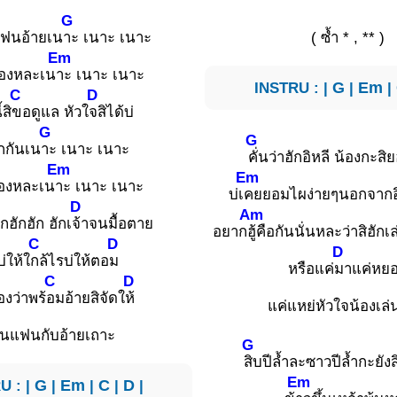
G
แฟนอ้ายเน
าะ เนาะ เนาะ
( ซ้ำ * , ** )
Em
้องหละเน
าะ เนาะ เนาะ
INSTRU : |
G
|
Em
|
C
D
้สิ
ขอดูแล หัวใ
จสิได้บ่
G
G
กกันเน
าะ เนาะ เนาะ
คั่นว่าฮักอิหลี น้องกะส
Em
Em
องหละเน
าะ เนาะ เนาะ
บ่เ
คยยอมไผง่ายๆนอกจากอิพ
C
D
Am
ักฮักฮัก ฮักเ
จ้าจนมื้อตาย
อยาก
ฮู้คือกันนั่นหละว่าสิฮักเ
C
D
D
บ่ให้ใ
กล้ไรบ่ให้ตอ
ม
หรือแค่
มาแค่หย
C
D
องว่าพร้
อมอ้ายสิจัดใ
ห้
แค่แหย่หัวใจน้องเล่น
็นแฟนกับอ้ายเถาะ
G
สิบปีล้ำละซาวปีล้ำกะยังส
Em
U : |
G
|
Em
|
C
|
D
|