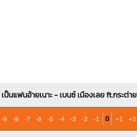
X
O
O
X
1
1
1
1
1
1
2
3
1
1
2
2
3
4
3
4
เป็นแฟนอ้ายเนาะ - เบนซ์ เมืองเลย ft.กระต่
0
-9
-8
-7
-6
-5
-4
-3
-2
-1
+1
+2