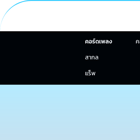
คอร์ดเพลง
ค
สากล
แร็พ