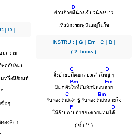
D
ย่านอ้าย
มีน้องเขียวน้องขาว
เทิงน้องชมพูนั่นอยู่ในใจ
C
|
D
|
INSTRU : |
G
|
Em
|
C
|
D
|
( 2 Times )
ิยอมถวาย
่อกับอิแม่
C
D
จั่งอ้ายบ่
มีดอกทองเส้นให
ญ่ ๆ
ล่นหรือสิฮักแท้
Bm
Em
มีแต่หัวใ
จที่มันฮักน้องหล
าย
อก
C
Bm
รับรองว่า
บ่เจ้าซู้ รับรองว่า
บ่หลายใจ
ซื่อๆ
F
D
ให้อ้ายต
ายอ้ายกะตายแทนไ
ด้
ิคองสิถ่า
( ซ้ำ ** )