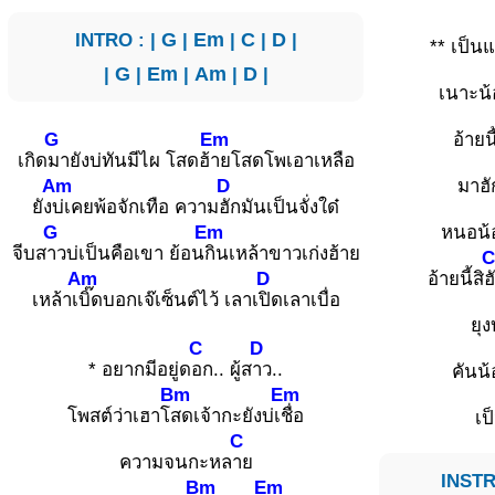
INTRO : |
G
|
Em
|
C
|
D
|
** เป็น
|
G
|
Em
|
Am
|
D
|
เนาะน
G
Em
อ้ายนี
เกิด
มายังบ่ทันมีไผ โสดฮ้
ายโสดโพเอาเหลือ
Am
D
มาฮั
ยัง
บ่เคยพ้อจักเทือ ความ
ฮักมันเป็นจั่งใด๋
G
Em
หนอน้
จีบส
าวบ่เป็นคือเขา ย้อน
กินเหล้าขาวเก่งฮ้าย
Am
D
อ้ายนี้สิ
ฮ
เหล้าเ
บิ๊ดบอกเจ๊เซ็นต์ไว้ เลาเ
ปิดเลาเบื่อ
ยุง
C
D
* อยากมีอยู่ด
อก.. ผู้ส
าว..
คันน้
Bm
Em
โพสต์ว่าเฮาโ
สดเจ้ากะยังบ่เ
ชื่อ
เป
C
ความจนกะหล
าย
INSTR
Bm
Em