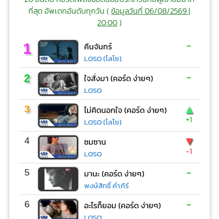
ที่สุด อัพเดทอันดับทุกวัน (
ข้อมูลวันที่ 06/08/2569 |
20:00
)
-
1
คืนจันทร์
LOSO (โลโซ)
-
2
ใจสั่งมา (คอร์ด ง่ายๆ)
LOSO
▲
3
ไม่คิดนอกใจ (คอร์ด ง่ายๆ)
+1
LOSO (โลโซ)
▼
4
ซมซาน
-1
LOSO
-
5
มานะ (คอร์ด ง่ายๆ)
พงษ์สิทธิ์ คำภีร์
-
6
อะไรก็ยอม (คอร์ด ง่ายๆ)
LOSO