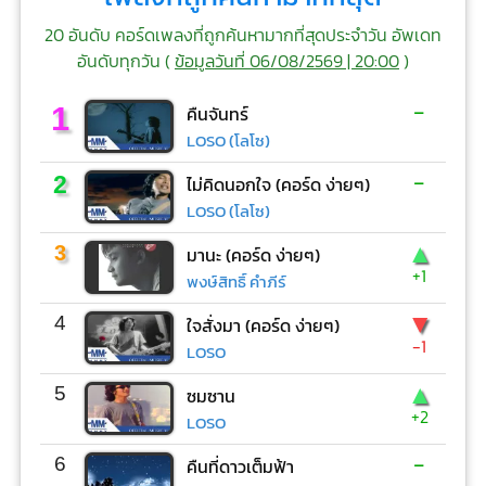
20 อันดับ คอร์ดเพลงที่ถูกค้นหามากที่สุดประจำวัน อัพเดท
อันดับทุกวัน (
ข้อมูลวันที่ 06/08/2569 | 20:00
)
-
1
คืนจันทร์
LOSO (โลโซ)
-
2
ไม่คิดนอกใจ (คอร์ด ง่ายๆ)
LOSO (โลโซ)
▲
3
มานะ (คอร์ด ง่ายๆ)
+1
พงษ์สิทธิ์ คำภีร์
▼
4
ใจสั่งมา (คอร์ด ง่ายๆ)
-1
LOSO
▲
5
ซมซาน
+2
LOSO
-
6
คืนที่ดาวเต็มฟ้า