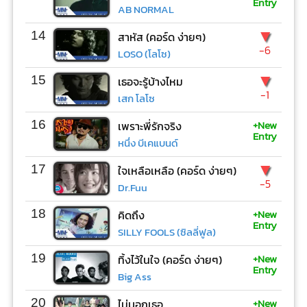
Entry
AB NORMAL
▼
14
สาหัส (คอร์ด ง่ายๆ)
-6
LOSO (โลโซ)
▼
15
เธอจะรู้บ้างไหม
-1
เสก โลโซ
+New
16
เพราะพี่รักจริง
Entry
หนึ่ง บีเคแบนด์
▼
17
ใจเหลือเหลือ (คอร์ด ง่ายๆ)
-5
Dr.Fuu
+New
18
คิดถึง
Entry
SILLY FOOLS (ซิลลี่ฟูล)
+New
19
ทิ้งไว้ในใจ (คอร์ด ง่ายๆ)
Entry
Big Ass
+New
20
ไม่บอกเธอ