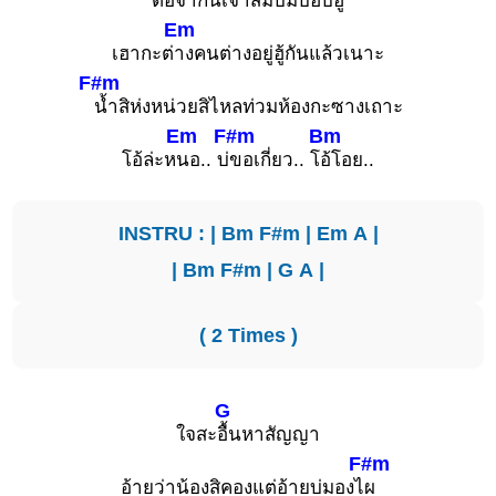
ต่อจาก
นี้เจ้าสิมีบ่มีบ่ฮับฮู้
Em
เฮากะต่
างคนต่างอยู่ฮู้กันแล้วเนาะ
F#m
น้ำสิห่งหน่วยสิไหลท่วมห้องกะซางเถาะ
Em
F#m
Bm
โอ้ล่ะห
นอ.. บ่
ขอเกี่ยว.. โ
อ้โอย..
INSTRU : |
Bm
F#m
|
Em
A
|
|
Bm
F#m
|
G
A
|
( 2 Times )
G
ใจสะ
อื้นหาสัญญา
F#m
อ้ายว่าน้องสิคองแต่อ้ายบ่มองไ
ผ