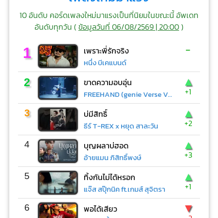
10 อันดับ คอร์ดเพลงใหม่มาแรงเป็นที่นิยมในขณะนี้ อัพเดท
อันดับทุกวัน (
ข้อมูลวันที่ 06/08/2569 | 20:00
)
-
1
เพราะพี่รักจริง
หนึ่ง บีเคแบนด์
▲
2
ขาดความอบอุ่น
+1
FREEHAND (genie Verse Vol.1)
▲
3
บ่มีสิทธิ์
+2
ธีร์ T-REX x หยุด สาละวัน
▲
4
บุญผลาบ่ฮอด
+3
อ้ายแมน ภิสิทธิ์พงษ์
▲
5
ทิ้งกันไม่ได้หรอก
+1
แจ๊ส สปุ๊กนิค ft.เกมส์ สุจิตรา
▼
6
พอได้เสียว
-2