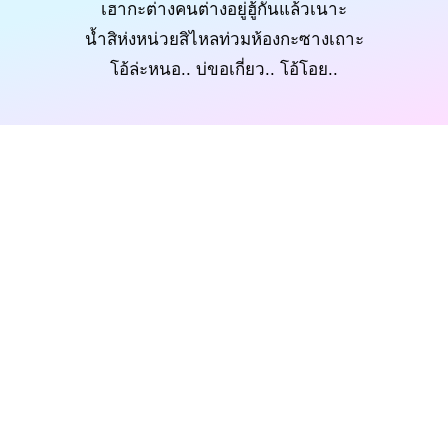
เฮากะต่างคนต่างอยู่ฮู้กันแล้วเนาะ
น้ำสิห่งหน่วยสิไหลท่วมห้องกะซางเถาะ
โอ้ล่ะหนอ.. บ่ขอเกี่ยว.. โอ้โอย..