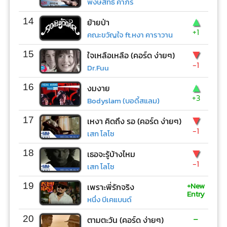
พงษ์สิทธิ์ คำภีร์
▲
14
ย้ายป่า
+1
คณะขวัญใจ ft.หงา คาราวาน
▼
15
ใจเหลือเหลือ (คอร์ด ง่ายๆ)
-1
Dr.Fuu
▲
16
งมงาย
+3
Bodyslam (บอดี้สแลม)
▼
17
เหงา คิดถึง รอ (คอร์ด ง่ายๆ)
-1
เสก โลโซ
▼
18
เธอจะรู้บ้างไหม
-1
เสก โลโซ
+New
19
เพราะพี่รักจริง
Entry
หนึ่ง บีเคแบนด์
-
20
ตามตะวัน (คอร์ด ง่ายๆ)