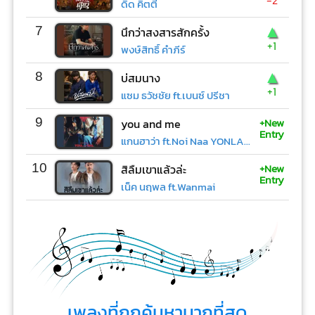
ดิด คิตตี้
▲
7
นึกว่าสงสารสักครั้ง
+1
พงษ์สิทธิ์ คำภีร์
▲
8
บ่สมนาง
+1
แซม ธวัชชัย ft.เบนซ์ ปรีชา
+New
9
you and me
Entry
แกนฮาว่า ft.Noi Naa YONLAPA
+New
10
สิลืมเขาแล้วล่ะ
Entry
เน็ค นฤพล ft.Wanmai
เพลงที่ถูกค้นหามากที่สุด