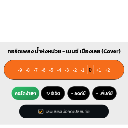
คอร์ดเพลง น้ำห่งหน่วย - เบนซ์ เมืองเลย (Cover)
0
-9
-8
-7
-6
-5
-4
-3
-2
-1
+1
+2
คอร์ดง่ายๆ
⟲ รีเซ็ต
− ลดคีย์
+ เพิ่มคีย์
เล่นเสียงเมื่อกดเปลี่ยนคีย์