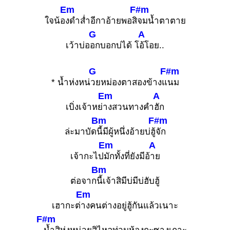
Em
F#m
ใจน้อ
งดำส่ำอีกาอ้ายพอสิ
จมน้ำตาตาย
G
A
เว้าบ่อ
อกบอกบ่ได้ โ
อ้โอย..
G
F#m
* น้ำห่งหน่
วยหม่องตาสองข้างแ
นม
Em
A
เบิ่งเจ้าหย่
างสวนทางคำ
ฮัก
Bm
F#m
ล่ะมาบัด
นี้มีผู้หนึ่งอ้ายบ่ฮู้
จัก
Em
A
เจ้ากะไป
มักทั้งที่ยังมีอ้
าย
Bm
ต่อจาก
นี้เจ้าสิมีบ่มีบ่ฮับฮู้
Em
เฮากะต่
างคนต่างอยู่ฮู้กันแล้วเนาะ
F#m