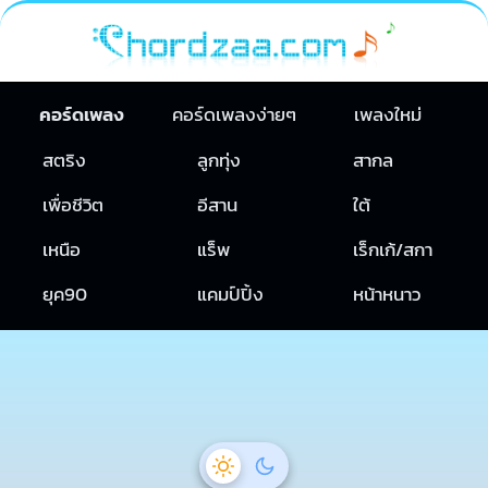
คอร์ดเพลง
คอร์ดเพลงง่ายๆ
เพลงใหม่
สตริง
ลูกทุ่ง
สากล
เพื่อชีวิต
อีสาน
ใต้
เหนือ
แร็พ
เร็กเก้/สกา
ยุค90
แคมป์ปิ้ง
หน้าหนาว