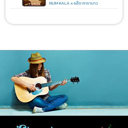
NUM KALA x แอ๊ด คาราบาว