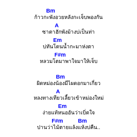
Bm
ก้าวกะ
พังอวยหลังกะเจ็บพองกัน
A
ซาตา
ฮักพังม้างบ่เป็นท่า
Em
บ่ทันโ
ดนน้ำกะมาห่งตา
F#m
หลวมโต
มาพาใจมาให้เจ็บ
Bm
ผิดหม่องน้
องมีไผดอกมาเกี่ยว
A
หลงทางเที
ยวเลี้ยวเข้าหม่องใหม่
Em
ง่ายแท้ห
นออันว่าเบิ่ดใจ
F#m
Bm
ปานว่าไ
ม้ตายแล้งแ
ห้งบ่คืน..