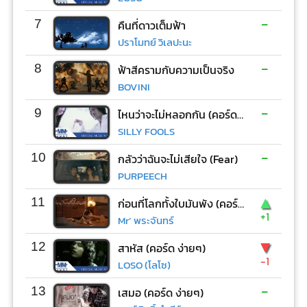
-
7
คืนที่ดาวเต็มฟ้า
ปราโมทย์ วิเลปะนะ
-
8
ฟ้าสีครามกับความเป็นจริง
BOVINI
-
9
ไหนว่าจะไม่หลอกกัน (คอร์ด ง่ายๆ)
SILLY FOOLS
-
10
กลัวว่าฉันจะไม่เสียใจ (Fear)
PURPEECH
▲
11
ก่อนที่โลกทั้งใบมันพัง (คอร์ด ง่ายๆ)
+1
Mr’ พระจันทร์
▼
12
สาหัส (คอร์ด ง่ายๆ)
-1
LOSO (โลโซ)
-
13
เสมอ (คอร์ด ง่ายๆ)