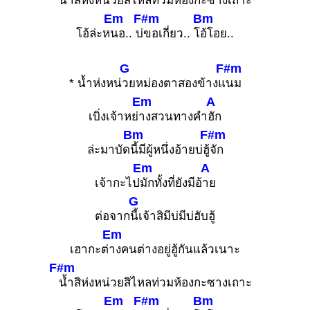
น้ำสิห่งหน่วยสิไหลท่วมห้องกะซางเถาะ
Em
F#m
Bm
โอ้ล่ะห
นอ.. บ่
ขอเกี่ยว.. โ
อ้โอย..
G
F#m
* น้ำห่งหน่
วยหม่องตาสองข้างแ
นม
Em
A
เบิ่งเจ้าหย่
างสวนทางคำ
ฮัก
Bm
F#m
ล่ะมาบัด
นี้มีผู้หนึ่งอ้ายบ่ฮู้
จัก
Em
A
เจ้ากะไป
มักทั้งที่ยังมีอ้
าย
G
ต่อจาก
นี้เจ้าสิมีบ่มีบ่ฮับฮู้
Em
เฮากะต่
างคนต่างอยู่ฮู้กันแล้วเนาะ
F#m
น้ำสิห่งหน่วยสิไหลท่วมห้องกะซางเถาะ
Em
F#m
Bm