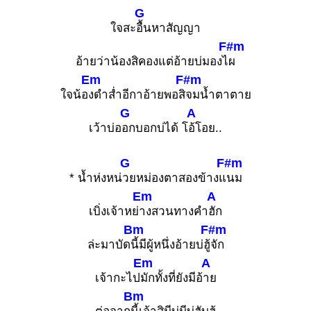
G
ใจสะ
อื้นหาสัญญา
F#m
อ้ายว่าน้องสิคองแต่อ้ายบ่มองไ
ผ
Em
F#m
ใจน้อ
งดำส่ำอีกาอ้ายพอสิ
จมน้ำตาตาย
G
A
เว้าบ่อ
อกบอกบ่ได้ โ
อ้โอย..
G
F#m
* น้ำห่งหน่
วยหม่องตาสองข้างแ
นม
Em
A
เบิ่งเจ้าหย่
างสวนทางคำ
ฮัก
Bm
F#m
ล่ะมาบัด
นี้มีผู้หนึ่งอ้ายบ่ฮู้
จัก
Em
A
เจ้ากะไป
มักทั้งที่ยังมีอ้
าย
Bm