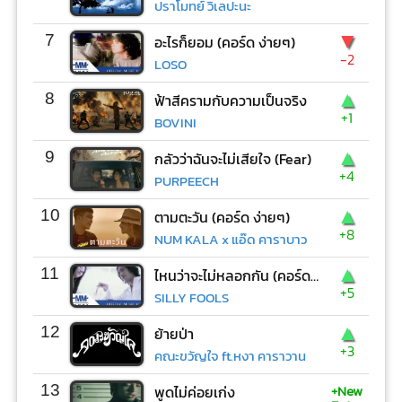
ปราโมทย์ วิเลปะนะ
▼
7
อะไรก็ยอม (คอร์ด ง่ายๆ)
-2
LOSO
▲
8
ฟ้าสีครามกับความเป็นจริง
+1
BOVINI
▲
9
กลัวว่าฉันจะไม่เสียใจ (Fear)
+4
PURPEECH
▲
10
ตามตะวัน (คอร์ด ง่ายๆ)
+8
NUM KALA x แอ๊ด คาราบาว
▲
11
ไหนว่าจะไม่หลอกกัน (คอร์ด ง่ายๆ)
+5
SILLY FOOLS
▲
12
ย้ายป่า
+3
คณะขวัญใจ ft.หงา คาราวาน
+New
13
พูดไม่ค่อยเก่ง