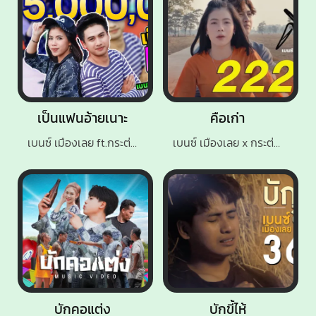
เป็นแฟนอ้ายเนาะ
คือเก่า
เบนซ์ เมืองเลย ft.กระต่าย พรรณนิภา
เบนซ์ เมืองเลย x กระต่าย พรรณิภา
บักคอแต่ง
บักขี้ไห้