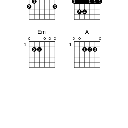
1
1
1
1
1
2
3
3
4
Em
A
O
O
O
O
X
O
O
1
1
2
3
1
2
3
Bm
X
1
1
1
2
3
4