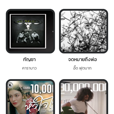
กัญชา
จดหมายถึงพ่อ
คาราบาว
อี๊ด ฟุตบาท