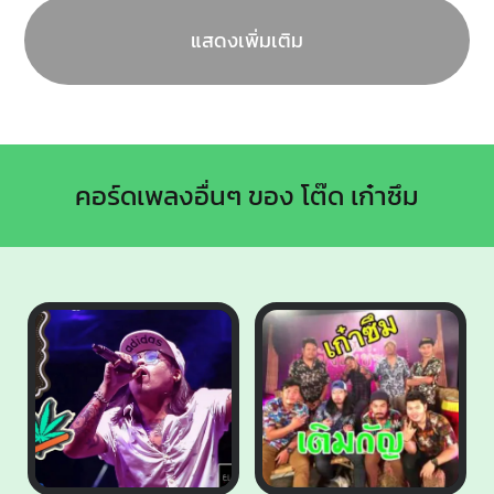
แสดงเพิ่มเติม
คอร์ดเพลงอื่นๆ ของ โต๊ด เก๋าซึม