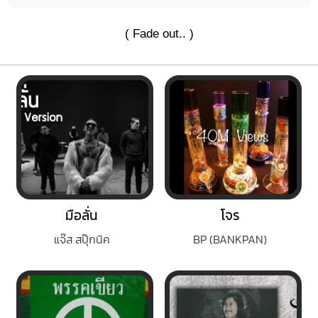
( Fade out.. )
มือลั่น
โจร
แจ๊ส สปุ๊กนิค
BP (BANKPAN)