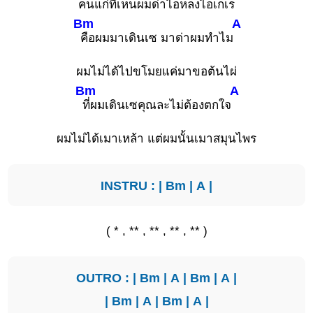
คนแก่ที่เห็นผมด่าไอหลงไอเกเร
Bm
A
คือผมมาเดินเซ มาด่าผมทำไม
ผมไม่ได้ไปขโมยแค่มาขอต้นไผ่
Bm
A
ที่ผมเดินเซคุณละไม่ต้องตกใจ
ผมไม่ได้เมาเหล้า แต่ผมนั้นเมาสมุนไพร
INSTRU : |
Bm
|
A
|
( * , ** , ** , ** , ** )
OUTRO : |
Bm
|
A
|
Bm
|
A
|
|
Bm
|
A
|
Bm
|
A
|