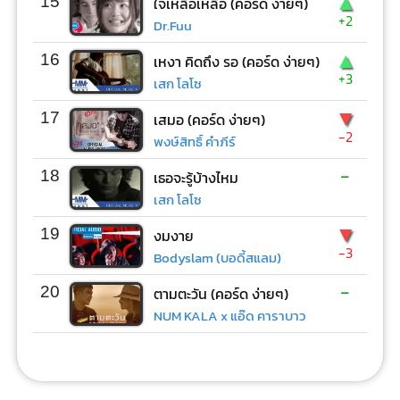
▲
15
ใจเหลือเหลือ (คอร์ด ง่ายๆ)
+2
Dr.Fuu
▲
16
เหงา คิดถึง รอ (คอร์ด ง่ายๆ)
+3
เสก โลโซ
▼
17
เสมอ (คอร์ด ง่ายๆ)
-2
พงษ์สิทธิ์ คำภีร์
-
18
เธอจะรู้บ้างไหม
เสก โลโซ
▼
19
งมงาย
-3
Bodyslam (บอดี้สแลม)
-
20
ตามตะวัน (คอร์ด ง่ายๆ)
NUM KALA x แอ๊ด คาราบาว