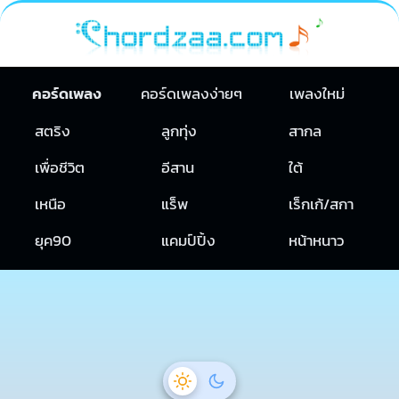
คอร์ดเพลง
คอร์ดเพลงง่ายๆ
เพลงใหม่
สตริง
ลูกทุ่ง
สากล
เพื่อชีวิต
อีสาน
ใต้
เหนือ
แร็พ
เร็กเก้/สกา
ยุค90
แคมป์ปิ้ง
หน้าหนาว