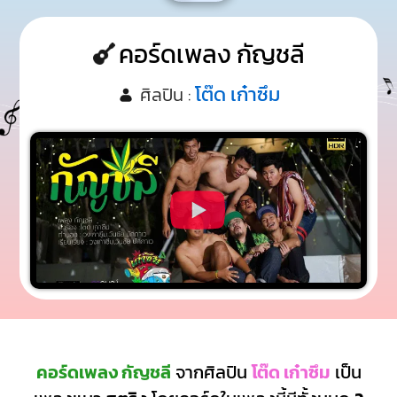
คอร์ดเพลง กัญชลี
โต๊ด เก๋าซึม
ศิลปิน :
คอร์ดเพลง กัญชลี
จากศิลปิน
โต๊ด เก๋าซึม
เป็น