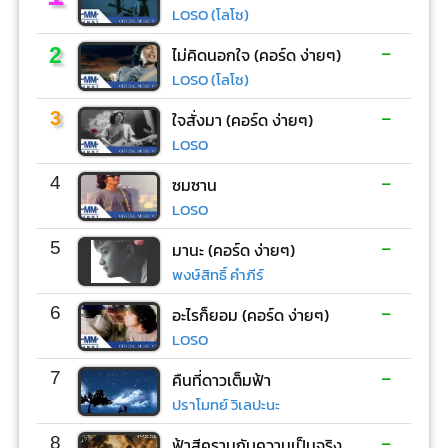
LOSO (โลโซ)
-
2
ไม่คิดนอกใจ (คอร์ด ง่ายๆ)
LOSO (โลโซ)
-
3
ใจสั่งมา (คอร์ด ง่ายๆ)
LOSO
-
4
ซมซาน
LOSO
-
5
มานะ (คอร์ด ง่ายๆ)
พงษ์สิทธิ์ คำภีร์
-
6
อะไรก็ยอม (คอร์ด ง่ายๆ)
LOSO
-
7
คืนที่ดาวเต็มฟ้า
ปราโมทย์ วิเลปะนะ
-
8
ฟ้าสีครามกับความเป็นจริง