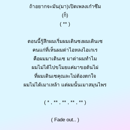
ถ้าอยากจะมัน(มา)เปิดเพลงเก๋าซึม
(ก็)
( ** )
ตอนนี้รู้สึกผมเริ่มผมเดินซงผมเดินเซ
คนแก่ที่เห็นผมด่าไอหลงไอเกเร
คือผมมาเดินเซ มาด่าผมทำไม
ผมไม่ได้ไปขโมยแค่มาขอต้นไผ่
ที่ผมเดินเซคุณละไม่ต้องตกใจ
ผมไม่ได้เมาเหล้า แต่ผมนั้นเมาสมุนไพร
( * , ** , ** , ** , ** )
( Fade out.. )