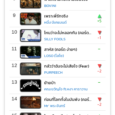
BOVINI
▲
9
เพราะพี่รักจริง
+5
หนึ่ง บีเคแบนด์
▼
10
ไหนว่าจะไม่หลอกกัน (คอร์ด ง่ายๆ)
-1
SILLY FOOLS
-
11
สาหัส (คอร์ด ง่ายๆ)
LOSO (โลโซ)
▼
12
กลัวว่าฉันจะไม่เสียใจ (Fear)
-2
PURPEECH
-
13
ย้ายป่า
คณะขวัญใจ ft.หงา คาราวาน
▼
14
ก่อนที่โลกทั้งใบมันพัง (คอร์ด ง่ายๆ)
-2
Mr’ พระจันทร์