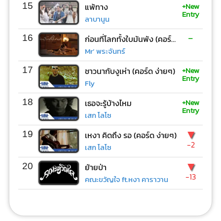
+New
15
แพ้ทาง
Entry
ลาบานูน
-
16
ก่อนที่โลกทั้งใบมันพัง (คอร์ด ง่ายๆ)
Mr’ พระจันทร์
+New
17
ชาวนากับงูเห่า (คอร์ด ง่ายๆ)
Entry
Fly
+New
18
เธอจะรู้บ้างไหม
Entry
เสก โลโซ
▼
19
เหงา คิดถึง รอ (คอร์ด ง่ายๆ)
-2
เสก โลโซ
▼
20
ย้ายป่า
-13
คณะขวัญใจ ft.หงา คาราวาน