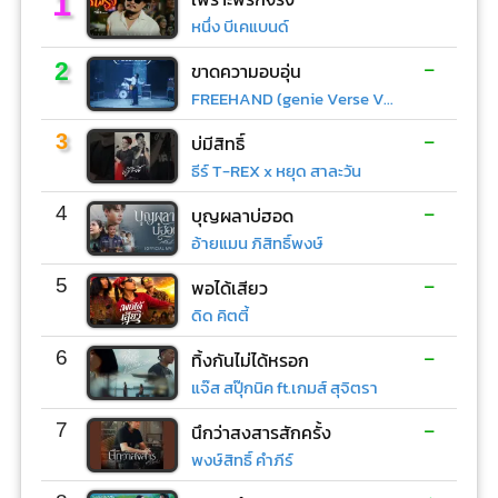
1
หนึ่ง บีเคแบนด์
-
2
ขาดความอบอุ่น
FREEHAND (genie Verse Vol.1)
-
3
บ่มีสิทธิ์
ธีร์ T-REX x หยุด สาละวัน
-
4
บุญผลาบ่ฮอด
อ้ายแมน ภิสิทธิ์พงษ์
-
5
พอได้เสียว
ดิด คิตตี้
-
6
ทิ้งกันไม่ได้หรอก
แจ๊ส สปุ๊กนิค ft.เกมส์ สุจิตรา
-
7
นึกว่าสงสารสักครั้ง
พงษ์สิทธิ์ คำภีร์