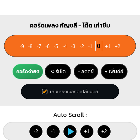
คอร์ดเพลง กัญชลี - โต๊ด เก๋าซึม
0
-9
-8
-7
-6
-5
-4
-3
-2
-1
+1
+2
คอร์ดง่ายๆ
⟲ รีเซ็ต
− ลดคีย์
+ เพิ่มคีย์
เล่นเสียงเมื่อกดเปลี่ยนคีย์
Auto Scroll :
-2
-1
+1
+2