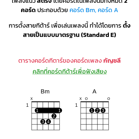
เพลงแนว
สตริง
โดยคอร์ดในเพลงนี้มีทั้งหมด
2
คอร์ด
ประกอบด้วย
คอร์ด Bm, คอร์ด A
การตั้งสายกีต้าร์ เพื่อเล่นเพลงนี้ ทำได้โดยการ
ตั้ง
สายเป็นแบบมาตรฐาน (Standard E)
ตารางคอร์ดกีตาร์ของคอร์ดเพลง
กัญชลี
คลิกที่คอร์ดกีต้าร์เพื่อฟังเสียง
Bm
A
X
X
O
O
1
1
1
1
1
2
3
2
3
4