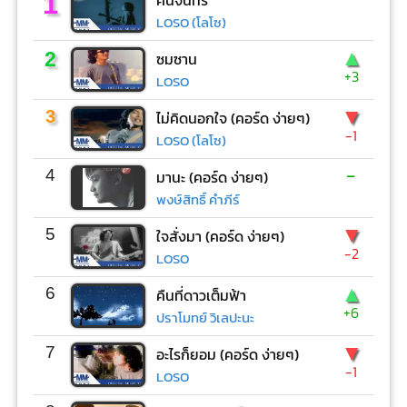
1
คืนจันทร์
LOSO (โลโซ)
▲
2
ซมซาน
+3
LOSO
▼
3
ไม่คิดนอกใจ (คอร์ด ง่ายๆ)
-1
LOSO (โลโซ)
-
4
มานะ (คอร์ด ง่ายๆ)
พงษ์สิทธิ์ คำภีร์
▼
5
ใจสั่งมา (คอร์ด ง่ายๆ)
-2
LOSO
▲
6
คืนที่ดาวเต็มฟ้า
+6
ปราโมทย์ วิเลปะนะ
▼
7
อะไรก็ยอม (คอร์ด ง่ายๆ)
-1
LOSO