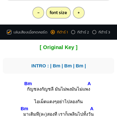
-
font size
+
เล่นเสียงเมื่อกดคอร์ด
กีต้าร์ 1
กีต้าร์ 2
กีต้าร์ 3
[ Original Key ]
INTRO : |
Bm
|
Bm
|
Bm
|
Bm
A
กัญชลงกัญชลี มันไม่พงมันไม่แพ
ง
ไอเม็ดแดงๆอย่าไปลองกัน
Bm
A
มาเติมที(ละ)สองที เราก็เพลินไปทั้งวั
น