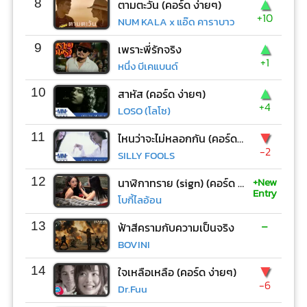
▲
8
ตามตะวัน (คอร์ด ง่ายๆ)
+10
NUM KALA x แอ๊ด คาราบาว
▲
9
เพราะพี่รักจริง
+1
หนึ่ง บีเคแบนด์
▲
10
สาหัส (คอร์ด ง่ายๆ)
+4
LOSO (โลโซ)
▼
11
ไหนว่าจะไม่หลอกกัน (คอร์ด ง่ายๆ)
-2
SILLY FOOLS
+New
12
นาฬิกาทราย (sign) (คอร์ด ง่ายๆ)
Entry
โบกี้ไลอ้อน
-
13
ฟ้าสีครามกับความเป็นจริง
BOVINI
▼
14
ใจเหลือเหลือ (คอร์ด ง่ายๆ)
-6
Dr.Fuu