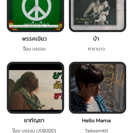
พรรคเขียว
บ้า
จ๊อบ บรรจบ
คาราบาว
ยากัญชา
Hello Mama
จ๊อบ บรรจบ (JOB2DO)
TaitosmitH