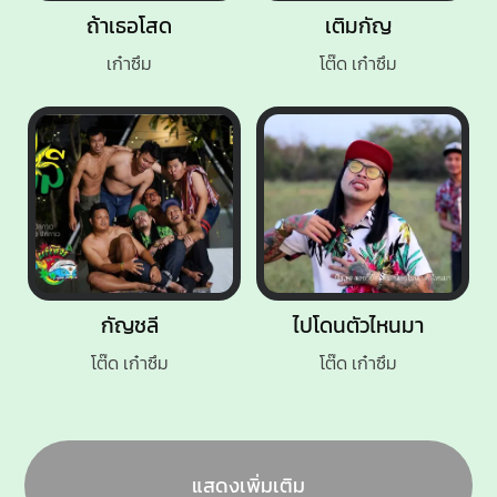
ถ้าเธอโสด
เติมกัญ
เก๋าซึม
โต๊ด เก๋าซึม
กัญชลี
ไปโดนตัวไหนมา
โต๊ด เก๋าซึม
โต๊ด เก๋าซึม
แสดงเพิ่มเติม