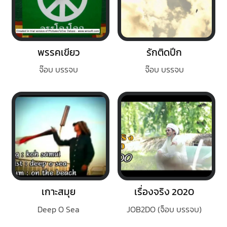
พรรคเขียว
รักติดปีก
จ๊อบ บรรจบ
จ๊อบ บรรจบ
เกาะสมุย
เรื่องจริง 2020
Deep O Sea
JOB2DO (จ็อบ บรรจบ)