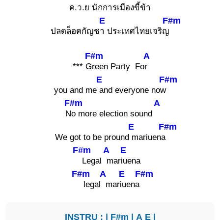
ค
.ว.ย นักการเมืองขี้ข้า
E
F#m
ปลดล็อคกัญช
า ประเทศไทยเจริญ
F#m
A
*** G
reen Party Fo
r
E
F#m
you and me
and everyone now
F#m
A
N
o more election sound
E
F#m
We got to be pround
mariuena
F#m
A
E
Legal
mar
iuena
F#m
A
E
F#m
legal
mar
iuena
INSTRU : |
F#m
|
A
E
|