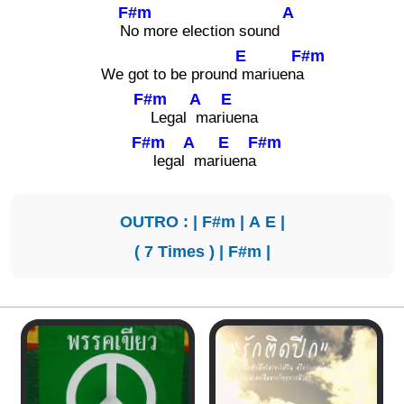
F#m
A
N
o more election sound
E
F#m
We got to be pround
mariuena
F#m
A
E
Legal
mar
iuena
F#m
A
E
F#m
legal
mar
iuena
OUTRO : |
F#m
|
A
E
|
( 7 Times ) |
F#m
|