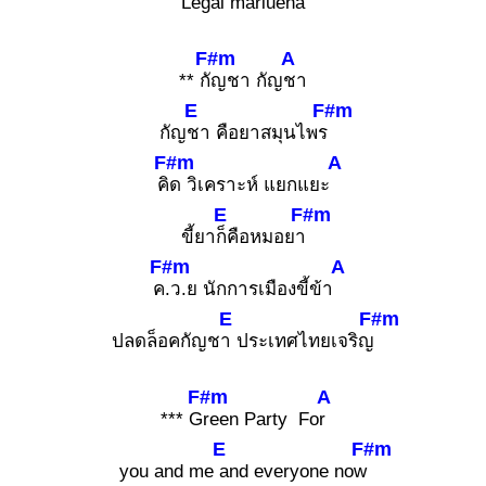
Legal
mariuena
F#m
A
** กั
ญชา กัญ
ชา
E
F#m
กัญ
ชา คือยาสมุนไพร
F#m
A
คิ
ด วิเคราะห์ แยกแยะ
E
F#m
ขี้ยา
ก็คือหมอยา
F#m
A
ค
.ว.ย นักการเมืองขี้ข้า
E
F#m
ปลดล็อคกัญช
า ประเทศไทยเจริญ
F#m
A
*** G
reen Party Fo
r
E
F#m
you and me
and everyone now