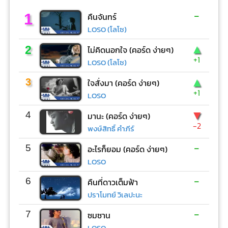
-
1
คืนจันทร์
LOSO (โลโซ)
▲
2
ไม่คิดนอกใจ (คอร์ด ง่ายๆ)
+1
LOSO (โลโซ)
▲
3
ใจสั่งมา (คอร์ด ง่ายๆ)
+1
LOSO
▼
4
มานะ (คอร์ด ง่ายๆ)
-2
พงษ์สิทธิ์ คำภีร์
-
5
อะไรก็ยอม (คอร์ด ง่ายๆ)
LOSO
-
6
คืนที่ดาวเต็มฟ้า
ปราโมทย์ วิเลปะนะ
-
7
ซมซาน
LOSO