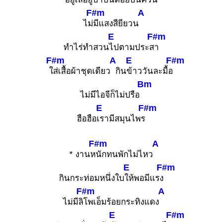
F#m
A
ไม่
มีแสงสียียวน
E
F#m
ทำไร่ทำสวน
ไปตามประส
า
F#m
A
E
F#m
ใ
ส่เสื้อผ้าชุดเดียว
กิน
ข้าววันละมื้อ
Bm
ไม่มีไอจีก็ไม่ปรือ
E
F#m
ฮือฮือ
เรามีสมุนไพร
F#m
A
* งานห
นักทนพักไม่ไหว
E
F#m
กินกระท่อมหนึ่งใบ
ให้พอมีแรง
F#m
A
ไม่มีลิ
โพเอ็มร้อยกระทิงแดง
E
F#m