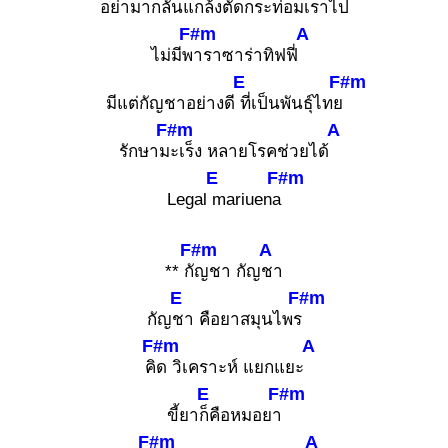
อย่ามากลั่นแกล้ง
ตัดกระท่อมเราไป
F#m
A
ไม่มีพ
าราซาร่าทิฟฟี่
E
F#m
มีแต่กัญชาอย่างดี
ที่เป็นพันธุ์ไทย
F#m
A
รักษาม
ะเร็ง หลายโรคช่วยได้
E
F#m
Legal
mariuena
F#m
A
** กั
ญชา กัญ
ชา
E
F#m
กัญ
ชา คือยาสมุนไพร
F#m
A
คิ
ด วิเคราะห์ แยกแยะ
E
F#m
ขี้ยา
ก็คือหมอยา
F#m
A