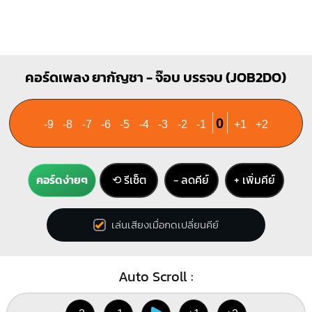
คอร์ดเพลง ยากัญชา - จ๊อบ บรรจบ (JOB2DO)
0
-9
-8
-7
-6
-5
-4
-3
-2
-1
+1
+2
คอร์ดง่ายๆ
⟲ รีเซ็ต
− ลดคีย์
+ เพิ่มคีย์
เล่นเสียงเมื่อกดเปลี่ยนคีย์
Auto Scroll :