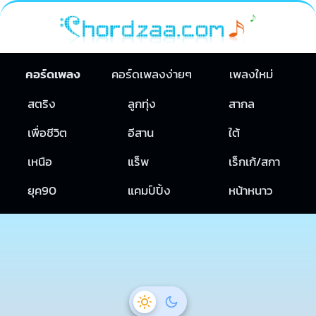
คอร์ดเพลง
คอร์ดเพลงง่ายๆ
เพลงใหม่
สตริง
ลูกทุ่ง
สากล
เพื่อชีวิต
อีสาน
ใต้
เหนือ
แร็พ
เร็กเก้/สกา
ยุค90
แคมป์ปิ้ง
หน้าหนาว