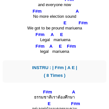
and everyone no
w
F#m
A
N
o more election sound
E
F#m
We got to be pround
mariuena
F#m
A
E
Legal
mar
iuena
F#m
A
E
F#m
legal
mar
iuena
INSTRU : |
F#m
|
A
E
|
( 8 Times )
F#m
A
ธรรมช
าติเราต้องศึกษ
า
E
F#m
อยู่เลอยู่ป่
าบนดอยบนคว
น