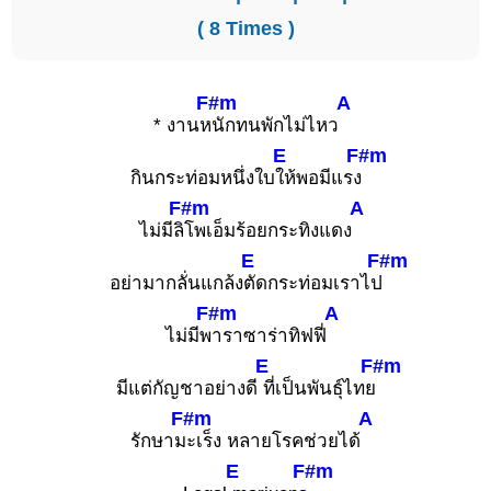
( 8 Times )
F#m
A
* งานห
นักทนพักไม่ไหว
E
F#m
กินกระท่อมหนึ่งใบ
ให้พอมีแรง
F#m
A
ไม่มีลิ
โพเอ็มร้อยกระทิงแดง
E
F#m
อย่ามากลั่นแกล้ง
ตัดกระท่อมเราไป
F#m
A
ไม่มีพ
าราซาร่าทิฟฟี่
E
F#m
มีแต่กัญชาอย่างดี
ที่เป็นพันธุ์ไทย
F#m
A
รักษาม
ะเร็ง หลายโรคช่วยได้
E
F#m