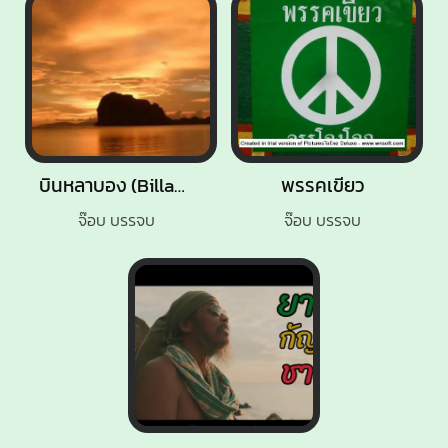
บินหลาบอง (Billabong)
พรรคเขียว
จ๊อบ บรรจบ
จ๊อบ บรรจบ