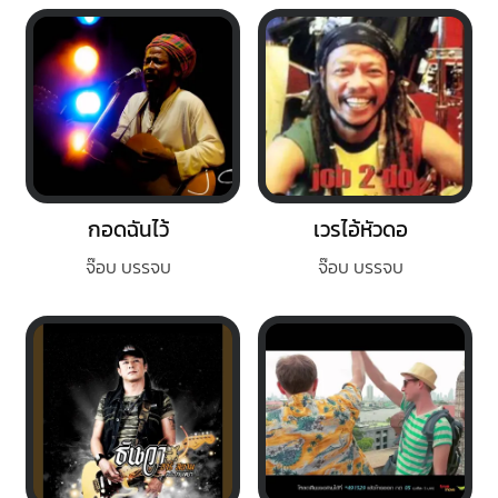
กอดฉันไว้
เวรไอ้หัวดอ
จ๊อบ บรรจบ
จ๊อบ บรรจบ