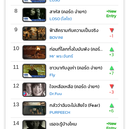
+New
8
สาหัส (คอร์ด ง่ายๆ)
Entry
LOSO (โลโซ)
▼
9
ฟ้าสีครามกับความเป็นจริง
-1
BOVINI
▲
10
ก่อนที่โลกทั้งใบมันพัง (คอร์ด ง่ายๆ)
+3
Mr’ พระจันทร์
▲
11
ชาวนากับงูเห่า (คอร์ด ง่ายๆ)
+7
Fly
▼
12
ใจเหลือเหลือ (คอร์ด ง่ายๆ)
-3
Dr.Fuu
▲
13
กลัวว่าฉันจะไม่เสียใจ (Fear)
+6
PURPEECH
+New
14
เธอจะรู้บ้างไหม
Entry