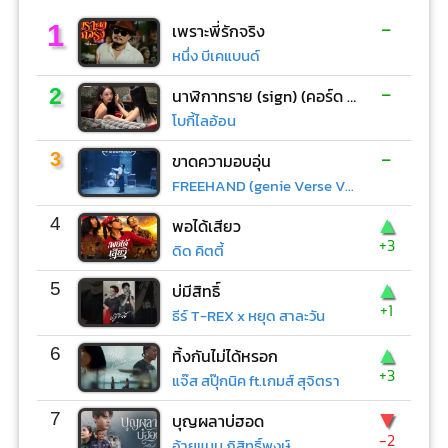
-
1
เพราะพี่รักจริง
หนึ่ง บีเคแบนด์
-
2
นาฬิกาทราย (sign) (คอร์ด ง่ายๆ)
โบกี้ไลอ้อน
-
3
ขาดความอบอุ่น
FREEHAND (genie Verse Vol.1)
▲
4
พอได้เสียว
+3
ดิด คิตตี้
▲
5
บ่มีสิทธิ์
+1
ธีร์ T-REX x หยุด สาละวัน
▲
6
ทิ้งกันไม่ได้หรอก
+3
แจ๊ส สปุ๊กนิค ft.เกมส์ สุจิตรา
▼
7
บุญผลาบ่ฮอด
-2
อ้ายแมน ภิสิทธิ์พงษ์