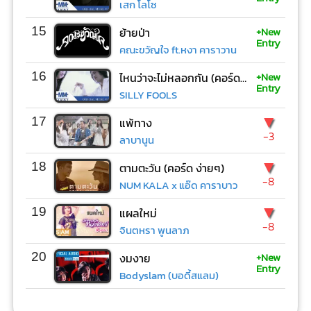
เสก โลโซ
+New
15
ย้ายป่า
Entry
คณะขวัญใจ ft.หงา คาราวาน
+New
16
ไหนว่าจะไม่หลอกกัน (คอร์ด ง่ายๆ)
Entry
SILLY FOOLS
▼
17
แพ้ทาง
-3
ลาบานูน
▼
18
ตามตะวัน (คอร์ด ง่ายๆ)
-8
NUM KALA x แอ๊ด คาราบาว
▼
19
แผลใหม่
-8
จินตหรา พูนลาภ
+New
20
งมงาย
Entry
Bodyslam (บอดี้สแลม)